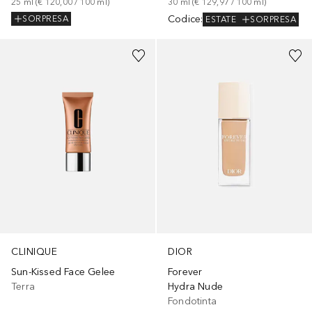
25
ml
 (
€ 120,00
 / 
100
ml
)
30
ml
 (
€ 129,97
 / 
100
ml
)
Codice
:
SORPRESA
ESTATE
SORPRESA
+
10
CLINIQUE
DIOR
Sun-Kissed Face Gelee
Forever
Terra
Hydra Nude
Fondotinta