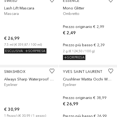
SWEED
ESSENCE
Lash Lift Mascara
Mono Glitter
Mascara
Ombretto
Prezzo originario
€ 2,99
€ 2,49
€ 26,99
7.5
ml
 (
€ 359,87
 / 
100
ml
)
Prezzo più basso
€ 2,39
ESCLUSIVA
SORPRESA
2
g
 (
€ 124,50
 / 
100
g
)
SORPRESA
SMASHBOX
YVES SAINT LAURENT
Always Sharp Waterproof Kohl Liner
Crushliner Matita Occhi Waterproof
Eyeliner
Eyeliner
Prezzo originario
€ 38,99
€ 26,99
€ 30,99
1
Pezzo/i
 (
€ 30,99
 / 
1
pezzo
)
Prezzo più basso
€ 26,99