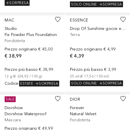
SORPRESA
SOLO ONLINE
SORPRESA
+
66
MAC
ESSENCE
Studio
Drop Of Sunshine gocce effetto abbronzatura
Fix Powder Plus Foundation
Terra
Fondotinta
Prezzo originario
€ 45,00
Prezzo originario
€ 4,99
€ 38,99
€ 4,39
Prezzo più basso
€ 38,99
Prezzo più basso
€ 3,99
12
g
 (
€ 324,92
 / 
100
g
)
25
ml
 (
€ 17,56
 / 
100
ml
)
Codice
:
SOLO ONLINE
SORPRESA
ESTATE
SORPRESA
+
5
DIOR
DIOR
SALE
Diorshow
Forever
Diorshow Waterproof
Natural Velvet
Mascara
Fondotinta
Prezzo originario
€ 49,99