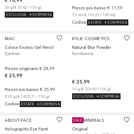
€ 18,99
28
g
 (
€ 67,82
 / 
100
g
)
Prezzo più basso
€ 11,59
ESCLUSIVA
SORPRESA
7.2
ml
 (
€ 176,25
 / 
100
ml
)
Codice
:
ESTATE
SORPRESA
+
14
+
27
MAC
KYLIE COSMETICS
Colour Excess Gel Pencil
Natural Blur Powder
Eyeliner
Fondotinta
Prezzo originario
€ 28,99
€ 25,99
€ 35,99
Prezzo più basso
€ 25,99
10
g
 (
€ 359,90
 / 
100
g
)
ESCLUSIVA
SORPRESA
0.35
g
 (
€ 7.425,71
 / 
100
g
)
Codice
:
ESTATE
SORPRESA
+
5
+
22
ABOUT-FACE
BAREMINERALS
SALE
Holographic Eye Paint
Original