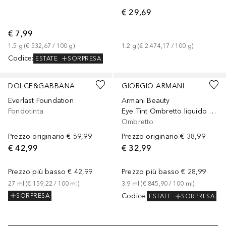
€ 29,69
€ 7,99
1.5
g
 (
€ 532,67
 / 
100
g
)
1.2
g
 (
€ 2.474,17
 / 
100
g
)
Codice
:
ESTATE
SORPRESA
+
17
Sponsorizzato
+
19
Sponsorizzato
DOLCE&GABBANA
GIORGIO ARMANI
Everlast Foundation
Armani Beauty
Fondotinta
Eye Tint Ombretto liquido a lunga durata
Ombretto
Prezzo originario
€ 59,99
Prezzo originario
€ 38,99
€ 42,99
€ 32,99
Prezzo più basso
€ 42,99
Prezzo più basso
€ 28,99
27
ml
 (
€ 159,22
 / 
100
ml
)
3.9
ml
 (
€ 845,90
 / 
100
ml
)
Codice
:
SORPRESA
ESTATE
SORPRESA