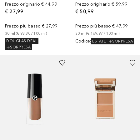
Prezzo originario
€ 44,99
Prezzo originario
€ 59,99
€ 27,99
€ 50,99
Prezzo più basso
€ 27,99
Prezzo più basso
€ 47,99
30
ml
 (
€ 93,30
 / 
100
ml
)
30
ml
 (
€ 169,97
 / 
100
ml
)
Codice
:
DOUGLAS DEAL
ESTATE
SORPRESA
SORPRESA
+
19
+
4