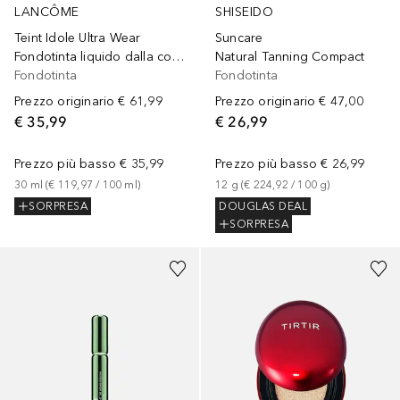
LANCÔME
SHISEIDO
Teint Idole Ultra Wear
Suncare
Fondotinta liquido dalla coprenza leggera, tenuta 24h, finish matte naturale
Natural Tanning Compact
Fondotinta
Fondotinta
Prezzo originario
€ 61,99
Prezzo originario
€ 47,00
€ 35,99
€ 26,99
Prezzo più basso
€ 35,99
Prezzo più basso
€ 26,99
30
ml
 (
€ 119,97
 / 
100
ml
)
12
g
 (
€ 224,92
 / 
100
g
)
SORPRESA
DOUGLAS DEAL
SORPRESA
+
27