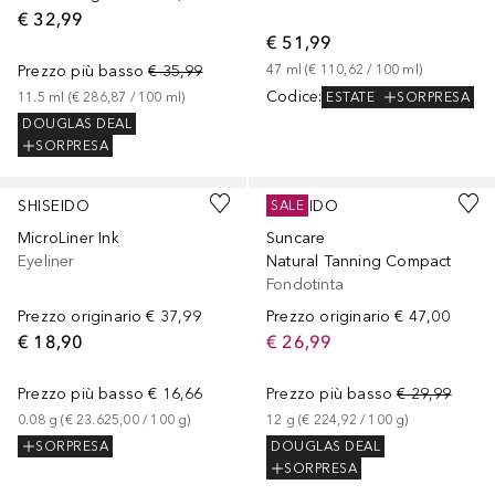
€ 32,99
€ 51,99
Prezzo più basso
€ 35,99
47
ml
 (
€ 110,62
 / 
100
ml
)
Codice
:
ESTATE
SORPRESA
11.5
ml
 (
€ 286,87
 / 
100
ml
)
DOUGLAS DEAL
SORPRESA
+
7
Sponsorizzato
+
3
Sponsorizzato
SHISEIDO
SHISEIDO
SALE
MicroLiner Ink
Suncare
Eyeliner
Natural Tanning Compact
Fondotinta
Prezzo originario
€ 37,99
Prezzo originario
€ 47,00
€ 18,90
€ 26,99
Prezzo più basso
€ 16,66
Prezzo più basso
€ 29,99
0.08
g
 (
€ 23.625,00
 / 
100
g
)
12
g
 (
€ 224,92
 / 
100
g
)
SORPRESA
DOUGLAS DEAL
SORPRESA
+
3