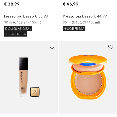
€ 38,99
€ 46,99
Prezzo più basso
€ 38,99
Prezzo più basso
€ 44,99
30
ml
 (
€ 129,97
 / 
100
ml
)
30
ml
 (
€ 156,63
 / 
100
ml
)
DOUGLAS DEAL
SORPRESA
SORPRESA
+
47
+
3