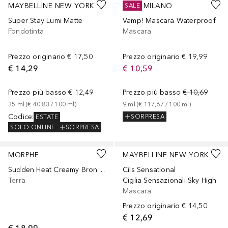
MAYBELLINE NEW YORK
PUPA MILANO
SALE
Super Stay Lumi Matte
Vamp! Mascara Waterproof
Fondotinta
Mascara
Prezzo originario
€ 17,50
Prezzo originario
€ 19,99
€ 14,29
€ 10,59
Prezzo più basso
€ 12,49
Prezzo più basso
€ 10,69
35
ml
 (
€ 40,83
 / 
100
ml
)
9
ml
 (
€ 117,67
 / 
100
ml
)
Codice
:
SORPRESA
ESTATE
SOLO ONLINE
SORPRESA
+
2
MORPHE
MAYBELLINE NEW YORK
Sudden Heat Creamy Bronzer Stick
Cils Sensational
Terra
Ciglia Sensazionali Sky High
Mascara
Prezzo originario
€ 14,50
€ 12,69