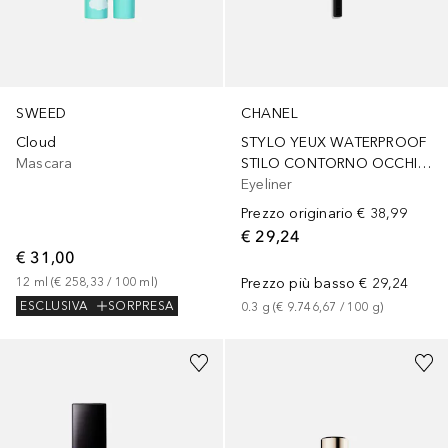
SWEED
CHANEL
Cloud
STYLO YEUX WATERPROOF
Mascara
STILO CONTORNO OCCHI, EYELINER E KHÔL A LUNGA TENUTA
Eyeliner
Prezzo originario
€ 38,99
€ 29,24
€ 31,00
12
ml
 (
€ 258,33
 / 
100
ml
)
Prezzo più basso
€ 29,24
ESCLUSIVA
SORPRESA
0.3
g
 (
€ 9.746,67
 / 
100
g
)
+
47
Sponsorizzato
+
51
Sponsorizzato