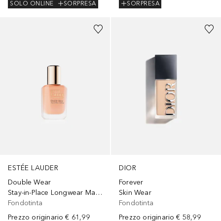
SOLO ONLINE
SORPRESA
SORPRESA
+
51
+
36
ESTÉE LAUDER
DIOR
Double Wear
Forever
Stay-in-Place Longwear Matte SPF10
Skin Wear
Fondotinta
Fondotinta
Prezzo originario
€ 61,99
Prezzo originario
€ 58,99