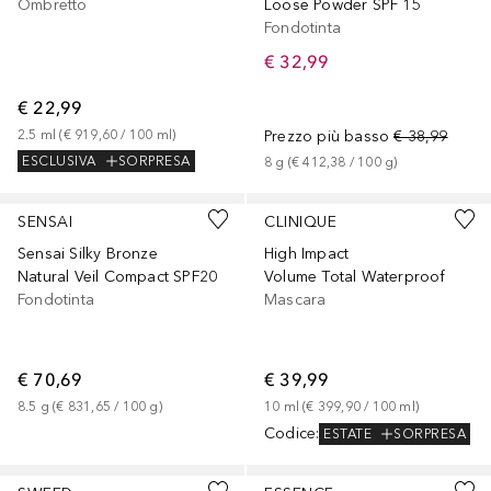
Ombretto
Loose Powder SPF 15
Fondotinta
€ 32,99
€ 22,99
2.5
ml
 (
€ 919,60
 / 
100
ml
)
Prezzo più basso
€ 38,99
ESCLUSIVA
SORPRESA
8
g
 (
€ 412,38
 / 
100
g
)
SENSAI
CLINIQUE
Sensai Silky Bronze
High Impact
Natural Veil Compact SPF20
Volume Total Waterproof
Fondotinta
Mascara
€ 70,69
€ 39,99
8.5
g
 (
€ 831,65
 / 
100
g
)
10
ml
 (
€ 399,90
 / 
100
ml
)
Codice
:
ESTATE
SORPRESA