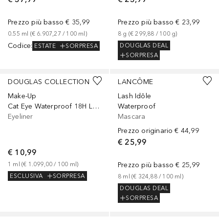
Prezzo più basso
€ 35,99
Prezzo più basso
€ 23,99
0.55
ml
 (
€ 6.907,27
 / 
100
ml
)
8
g
 (
€ 299,88
 / 
100
g
)
Codice
:
DOUGLAS DEAL
ESTATE
SORPRESA
SORPRESA
DOUGLAS COLLECTION
LANCÔME
Make-Up
Lash Idôle
Cat Eye Waterproof 18H Longlasting
Waterproof
Eyeliner
Mascara
Prezzo originario
€ 44,99
€ 25,99
€ 10,99
1
ml
 (
€ 1.099,00
 / 
100
ml
)
Prezzo più basso
€ 25,99
ESCLUSIVA
SORPRESA
8
ml
 (
€ 324,88
 / 
100
ml
)
DOUGLAS DEAL
SORPRESA
+
5