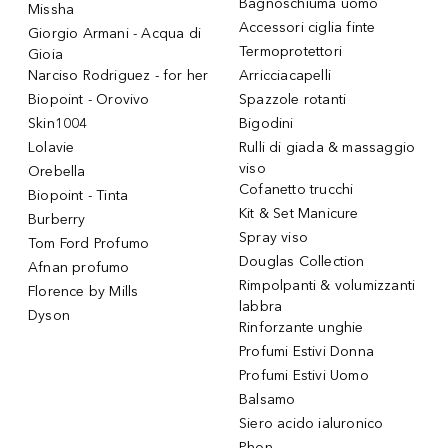
Bagnoschiuma uomo
Missha
Accessori ciglia finte
Giorgio Armani - Acqua di
Termoprotettori
Gioia
Narciso Rodriguez - for her
Arricciacapelli
Biopoint - Orovivo
Spazzole rotanti
Skin1004
Bigodini
Lolavie
Rulli di giada & massaggio
viso
Orebella
Cofanetto trucchi
Biopoint - Tinta
Kit & Set Manicure
Burberry
Spray viso
Tom Ford Profumo
Douglas Collection
Afnan profumo
Rimpolpanti & volumizzanti
Florence by Mills
labbra
Dyson
Rinforzante unghie
Profumi Estivi Donna
Profumi Estivi Uomo
Balsamo
Siero acido ialuronico
Phon