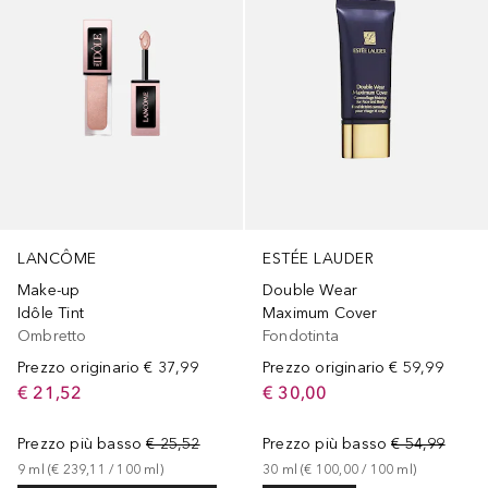
LANCÔME
ESTÉE LAUDER
Make-up
Double Wear
Idôle Tint
Maximum Cover
Ombretto
Fondotinta
Prezzo originario
€ 37,99
Prezzo originario
€ 59,99
€ 21,52
€ 30,00
Prezzo più basso
€ 25,52
Prezzo più basso
€ 54,99
9
ml
 (
€ 239,11
 / 
100
ml
)
30
ml
 (
€ 100,00
 / 
100
ml
)