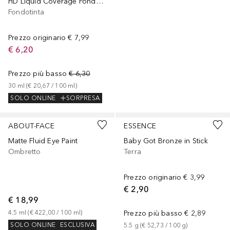
HD Liquid Coverage Fondotinta Viso
Fondotinta
Prezzo originario
€ 7,99
€ 6,20
Prezzo più basso
€ 6,30
30
ml
 (
€ 20,67
 / 
100
ml
)
SOLO ONLINE
SORPRESA
+
14
ABOUT-FACE
ESSENCE
Matte Fluid Eye Paint
Baby Got Bronze in Stick
Ombretto
Terra
Prezzo originario
€ 3,99
€ 2,90
€ 18,99
4.5
ml
 (
€ 422,00
 / 
100
ml
)
Prezzo più basso
€ 2,89
SOLO ONLINE
ESCLUSIVA
5.5
g
 (
€ 52,73
 / 
100
g
)