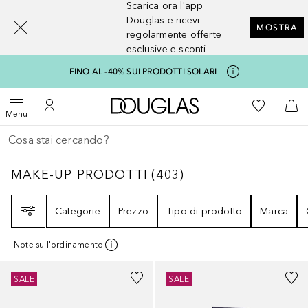
Scarica ora l'app
[navigation.slideout.screenreader]
Douglas e ricevi
MOSTRA
regolarmente offerte
esclusive e sconti
FINO AL -40% SUI PRODOTTI SOLARI
A Douglas Home
Alla Mia Li
Apri menu
Al Mio Account
Al 
Menu
Torna indietro
Esegui ricerca
MAKE-UP PRODOTTI
403
RISULTATI
MAKE-UP PRODOTTI
(
403
)
Filtri
Categorie
Prezzo
Tipo di prodotto
Marca
Note sull'ordinamento
Sponsorizzato
+
2
Sponsorizzato
SALE
SALE