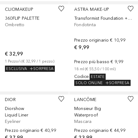
CLIOMAKEUP
ASTRA MAKE-UP
360FLIP PALETTE
Transformist Foundation + Concealer
Ombretto
Fondotinta
Prezzo originario
€ 10,99
€ 9,99
€ 32,99
1
Pezzo/i
 (
€ 32,99
 / 
1
pezzo
)
Prezzo più basso
€ 9,99
ESCLUSIVA
SORPRESA
18
ml
 (
€ 55,50
 / 
100
ml
)
Codice
:
ESTATE
SOLO ONLINE
SORPRESA
+
7
DIOR
LANCÔME
Diorshow
Monsieur Big
Liquid Liner
Waterproof
Eyeliner
Mascara
Prezzo originario
€ 40,99
Prezzo originario
€ 44,99
€ 37,99
€ 23,99