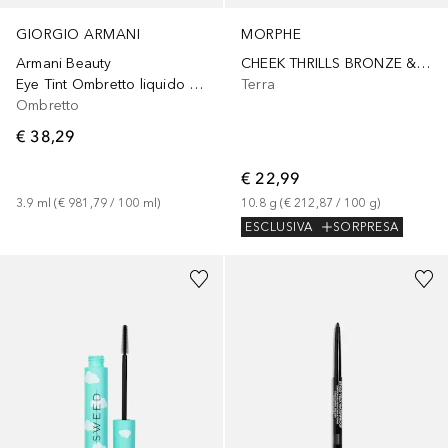
GIORGIO ARMANI
MORPHE
Armani Beauty
CHEEK THRILLS BRONZE & TONE DUOS
Eye Tint Ombretto liquido a lunga durata
Terra
Ombretto
€ 38,29
€ 22,99
3.9
ml
 (
€ 981,79
 / 
100
ml
)
10.8
g
 (
€ 212,87
 / 
100
g
)
ESCLUSIVA
SORPRESA
+
7