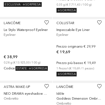
ESCLUSIVA
SORPRESA
0.35
g
 (
€ 7.711,43
 / 
100
g
)
SORPRESA
+
5
LANCÔME
COLLISTAR
Le Stylo Waterproof Eyeliner
Impeccabile Eye Liner
Eyeliner
Eyeliner
Prezzo originario
€ 29,99
€ 19,69
€ 38,99
0.28
g
 (
€ 13.925,00
 / 
100
g
)
Prezzo più basso
€ 19,49
Codice
:
ESTATE
SORPRESA
1
Pezzo/i
 (
€ 19,69
 / 
1
pezzo
)
SORPRESA
+
3
+
3
ASTRA MAKE-UP
LANCÔME
NEO DRAMA eyeshadow shimmer stick
Idôle
Ombretto
Goddess Dimension Ombretto Mono Ombretto
Ombretto