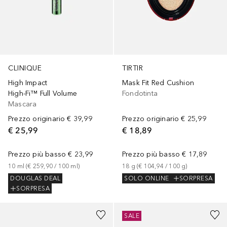
TIRTIR
CLINIQUE
Mask Fit Red Cushion
High Impact
Fondotinta
High-Fi™ Full Volume
Mascara
Prezzo originario
€ 25,99
Prezzo originario
€ 39,99
€ 18,89
€ 25,99
Prezzo più basso
€ 17,89
Prezzo più basso
€ 23,99
18
g
 (
€ 104,94
 / 
100
g
)
10
ml
 (
€ 259,90
 / 
100
ml
)
SOLO ONLINE
SORPRESA
DOUGLAS DEAL
SORPRESA
+
9
+
64
SALE