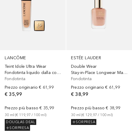
LANCÔME
ESTÉE LAUDER
Teint Idole Ultra Wear
Double Wear
Fondotinta liquido dalla coprenza leggera, tenuta 24h, finish matte naturale
Stay-in-Place Longwear Matte SPF10
Fondotinta
Fondotinta
Prezzo originario
€ 61,99
Prezzo originario
€ 61,99
€ 35,99
€ 38,99
Prezzo più basso
€ 35,99
Prezzo più basso
€ 38,99
30
ml
 (
€ 119,97
 / 
100
ml
)
30
ml
 (
€ 129,97
 / 
100
ml
)
DOUGLAS DEAL
SORPRESA
SORPRESA
+
13
+
7