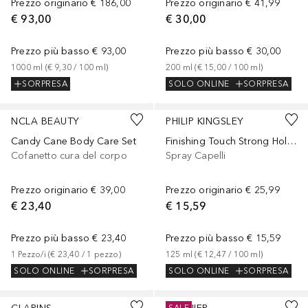
Prezzo originario
€ 186,00
Prezzo originario
€ 41,99
€ 93,00
€ 30,00
Prezzo più basso
€ 93,00
Prezzo più basso
€ 30,00
1000
ml
 (
€ 9,30
 / 
100
ml
)
200
ml
 (
€ 15,00
 / 
100
ml
)
SORPRESA
SOLO ONLINE
SORPRESA
NCLA BEAUTY
PHILIP KINGSLEY
Candy Cane Body Care Set
Finishing Touch Strong Hold Hairspray
Cofanetto cura del corpo
Spray Capelli
Prezzo originario
€ 39,00
Prezzo originario
€ 25,99
€ 23,40
€ 15,59
Prezzo più basso
€ 23,40
Prezzo più basso
€ 15,59
1
Pezzo/i
 (
€ 23,40
 / 
1
pezzo
)
125
ml
 (
€ 12,47
 / 
100
ml
)
SOLO ONLINE
SORPRESA
SOLO ONLINE
SORPRESA