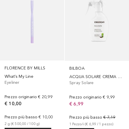
FLORENCE BY MILLS
BILBOA
What's My Line
ACQUA SOLARE CREMA COCCO
Eyeliner
Spray Solare
Prezzo originario
€ 20,99
Prezzo originario
€ 9,99
€ 10,00
€ 6,99
Prezzo più basso
€ 10,00
Prezzo più basso
€ 7,19
2
g
 (
€ 500,00
 / 
100
g
)
1
Pezzo/i
 (
€ 6,99
 / 
1
pezzo
)