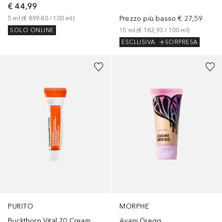
€ 44,99
Prezzo più basso
€ 27,59
5
ml
 (
€ 899,80
 / 
100
ml
)
15
ml
 (
€ 183,93
 / 
100
ml
)
SOLO ONLINE
ESCLUSIVA
SORPRESA
PURITO
MORPHE
Buckthorn Vital 70 Cream
Avani Gregg