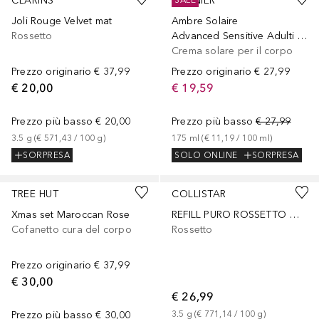
CLARINS
GARNIER
SALE
Joli Rouge Velvet mat
Ambre Solaire
Rossetto
Advanced Sensitive Adulti Ceramide Protect Latte Protettivo
Crema solare per il corpo
Prezzo originario
€ 37,99
Prezzo originario
€ 27,99
€ 20,00
€ 19,59
Prezzo più basso
€ 20,00
Prezzo più basso
€ 27,99
3.5
g
 (
€ 571,43
 / 
100
g
)
175
ml
 (
€ 11,19
 / 
100
ml
)
SORPRESA
SOLO ONLINE
SORPRESA
TREE HUT
COLLISTAR
Xmas set Maroccan Rose
REFILL PURO ROSSETTO MATTE
Cofanetto cura del corpo
Rossetto
Prezzo originario
€ 37,99
€ 30,00
€ 26,99
Prezzo più basso
€ 30,00
3.5
g
 (
€ 771,14
 / 
100
g
)