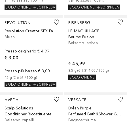
3
ml
 (
€ 133,33
 / 
100
ml
)
9
ml
 (
€ 55,56
 / 
100
ml
)
SOLO ONLINE
SORPRESA
SOLO ONLINE
SORPRESA
+
1
REVOLUTION
EISENBERG
Revolution Creator SFX Fake Blood Jelly
LE MAQUILLAGE
Blush
Baume Fusion
Balsamo labbra
Prezzo originario
€ 4,99
€ 3,00
€ 45,99
Prezzo più basso
€ 3,00
3.5
g
 (
€ 1.314,00
 / 
100
g
)
SOLO ONLINE
45
g
 (
€ 6,67
 / 
100
g
)
SOLO ONLINE
SORPRESA
AVEDA
VERSACE
Scalp Solutions
Dylan Purple
Conditioner Ricostituente
Perfumed Bath&Shower Gel Tubo
Balsamo capelli
Bagnoschiuma