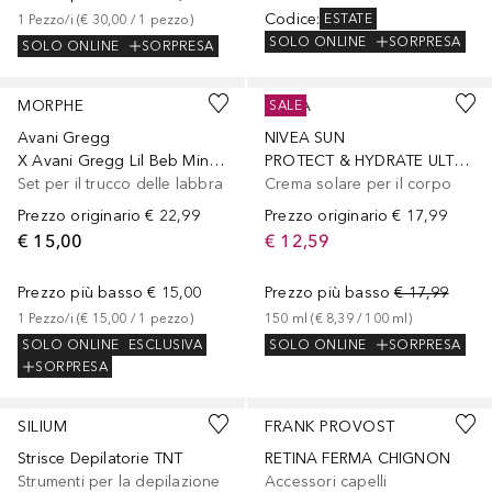
Codice
:
ESTATE
1
Pezzo/i
 (
€ 30,00
 / 
1
pezzo
)
SOLO ONLINE
SORPRESA
SOLO ONLINE
SORPRESA
MORPHE
NIVEA
SALE
Avani Gregg
NIVEA SUN
X Avani Gregg Lil Beb Mini Lip Gloss Kit - TRAVEL SIZE
PROTECT & HYDRATE ULTRA FP50+,
Set per il trucco delle labbra
Crema solare per il corpo
Prezzo originario
€ 22,99
Prezzo originario
€ 17,99
€ 15,00
€ 12,59
Prezzo più basso
€ 15,00
Prezzo più basso
€ 17,99
1
Pezzo/i
 (
€ 15,00
 / 
1
pezzo
)
150
ml
 (
€ 8,39
 / 
100
ml
)
SOLO ONLINE
ESCLUSIVA
SOLO ONLINE
SORPRESA
SORPRESA
SILIUM
FRANK PROVOST
Strisce Depilatorie TNT
RETINA FERMA CHIGNON
Strumenti per la depilazione
Accessori capelli