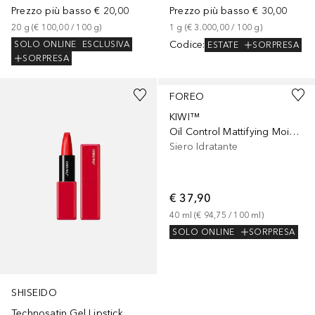
Prezzo più basso
€ 20,00
Prezzo più basso
€ 30,00
20
g
 (
€ 100,00
 / 
100
g
)
1
g
 (
€ 3.000,00
 / 
100
g
)
Codice
:
SOLO ONLINE
ESCLUSIVA
ESTATE
SORPRESA
SORPRESA
+
5
FOREO
KIWI™
Oil Control Mattifying Moisturizer
Siero Idratante
€ 37,90
40
ml
 (
€ 94,75
 / 
100
ml
)
SOLO ONLINE
SORPRESA
SHISEIDO
Technosatin Gel Lipstick