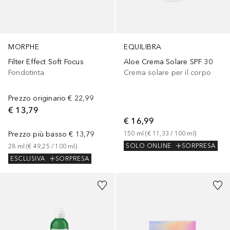
EQUILIBRA
MORPHE
Aloe Crema Solare SPF 30
Filter Effect Soft Focus
Crema solare per il corpo
Fondotinta
Prezzo originario
€ 22,99
€ 13,79
€ 16,99
150
ml
 (
€ 11,33
 / 
100
ml
)
Prezzo più basso
€ 13,79
SOLO ONLINE
SORPRESA
28
ml
 (
€ 49,25
 / 
100
ml
)
ESCLUSIVA
SORPRESA
+
2