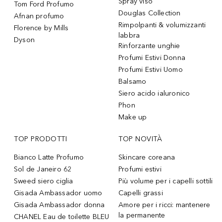
Spray viso
Tom Ford Profumo
Douglas Collection
Afnan profumo
Rimpolpanti & volumizzanti
Florence by Mills
labbra
Dyson
Rinforzante unghie
Profumi Estivi Donna
Profumi Estivi Uomo
Balsamo
Siero acido ialuronico
Phon
Make up
TOP PRODOTTI
TOP NOVITÀ
Bianco Latte Profumo
Skincare coreana
Sol de Janeiro 62
Profumi estivi
Sweed siero ciglia
Più volume per i capelli sottili
Gisada Ambassador uomo
Capelli grassi
Gisada Ambassador donna
Amore per i ricci: mantenere
la permanente
CHANEL Eau de toilette BLEU