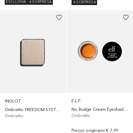
ESCLUSIVA
SORPRESA
SORPRESA
+
2
E.L.F.
INGLOT
No Budge Cream Eyeshadow
Ombretto FREEDOM SYSTEM AMC SHINE 35
Ombretto
Ombretto
Prezzo originario
€ 7,99