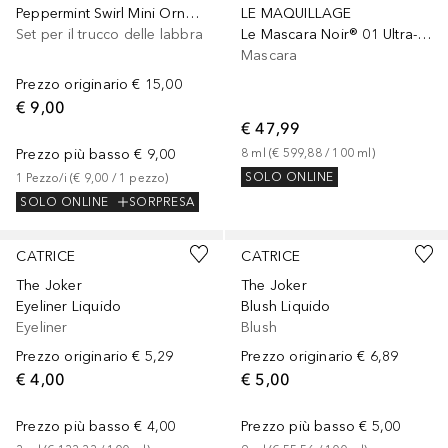
Peppermint Swirl Mini Ornament Lip Care Duo
LE MAQUILLAGE
Set per il trucco delle labbra
Le Mascara Noir® 01 Ultra-Black
Mascara
Prezzo originario
€ 15,00
€ 9,00
€ 47,99
Prezzo più basso
€ 9,00
8
ml
 (
€ 599,88
 / 
100
ml
)
SOLO ONLINE
1
Pezzo/i
 (
€ 9,00
 / 
1
pezzo
)
SOLO ONLINE
SORPRESA
CATRICE
CATRICE
The Joker
The Joker
Eyeliner Liquido
Blush Liquido
Eyeliner
Blush
Prezzo originario
€ 5,29
Prezzo originario
€ 6,89
€ 4,00
€ 5,00
Prezzo più basso
€ 4,00
Prezzo più basso
€ 5,00