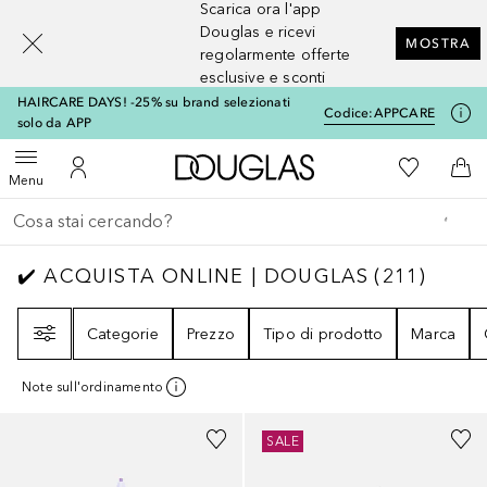
Scarica ora l'app
[navigation.slideout.screenreader]
Douglas e ricevi
MOSTRA
regolarmente offerte
esclusive e sconti
HAIRCARE DAYS! -25% su brand selezionati
Codice:
APPCARE
solo da APP
A Douglas Home
Alla Mia Li
Apri menu
Al Mio Account
Al 
Menu
Torna indietro
Esegui ricerca
✔️ ACQUISTA ONLINE | DOUGLAS
211
RISUL
✔️ ACQUISTA ONLINE | DOUGLAS
(
211
)
Filtri
Categorie
Prezzo
Tipo di prodotto
Marca
Note sull'ordinamento
+
2
SALE