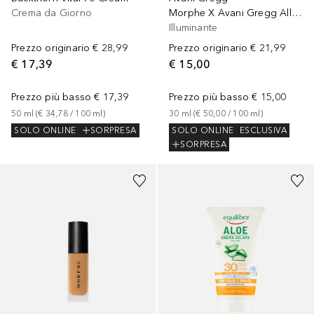
Crema da Giorno
Morphe X Avani Gregg All Light Face & Body Illuminator
Illuminante
Prezzo originario
€ 28,99
Prezzo originario
€ 21,99
€ 17,39
€ 15,00
Prezzo più basso
€ 17,39
Prezzo più basso
€ 15,00
50
ml
 (
€ 34,78
 / 
100
ml
)
30
ml
 (
€ 50,00
 / 
100
ml
)
SOLO ONLINE
SORPRESA
SOLO ONLINE
ESCLUSIVA
SORPRESA
+
3