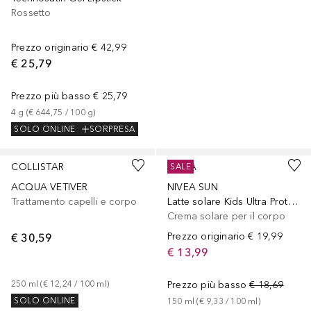
Rossetto
Prezzo originario
€ 42,99
€ 25,79
Prezzo più basso
€ 25,79
4
g
 (
€ 644,75
 / 
100
g
)
SOLO ONLINE
SORPRESA
COLLISTAR
NIVEA
SALE
ACQUA VETIVER
NIVEA SUN
Trattamento capelli e corpo
Latte solare Kids Ultra Protect & Play FP50+
Crema solare per il corpo
€ 30,59
Prezzo originario
€ 19,99
€ 13,99
250
ml
 (
€ 12,24
 / 
100
ml
)
Prezzo più basso
€ 18,69
SOLO ONLINE
150
ml
 (
€ 9,33
 / 
100
ml
)