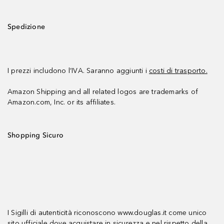
Spedizione
I prezzi includono l’IVA. Saranno aggiunti i
costi di trasporto.
Amazon Shipping and all related logos are trademarks of
Amazon.com, Inc. or its affiliates.
Shopping Sicuro
I Sigilli di autenticità riconoscono www.douglas.it come unico
sito ufficiale dove acquistare in sicurezza e nel rispetto della