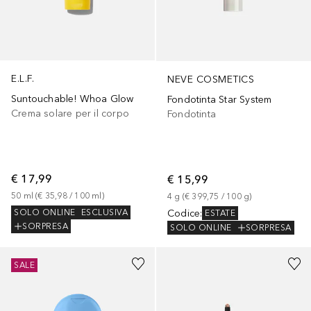
E.L.F.
NEVE COSMETICS
Suntouchable! Whoa Glow
Fondotinta Star System
Crema solare per il corpo
Fondotinta
€ 17,99
€ 15,99
50
ml
 (
€ 35,98
 / 
100
ml
)
4
g
 (
€ 399,75
 / 
100
g
)
Codice
:
SOLO ONLINE
ESCLUSIVA
ESTATE
SORPRESA
SOLO ONLINE
SORPRESA
SALE