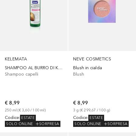
KELEMATA
NEVE COSMETICS
SHAMPOO AL BURRO DI KARITE'
Blush in cialda
Shampoo capelli
Blush
€ 8,99
€ 8,99
250
ml
 (
€ 3,60
 / 
100
ml
)
3
g
 (
€ 299,67
 / 
100
g
)
Codice
:
Codice
:
ESTATE
ESTATE
SOLO ONLINE
SORPRESA
SOLO ONLINE
SORPRESA