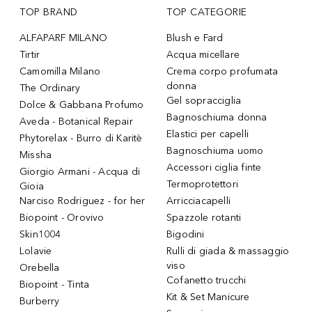
TOP BRAND
TOP CATEGORIE
ALFAPARF MILANO
Blush e Fard
Tirtir
Acqua micellare
Camomilla Milano
Crema corpo profumata
donna
The Ordinary
Gel sopracciglia
Dolce & Gabbana Profumo
Bagnoschiuma donna
Aveda - Botanical Repair
Elastici per capelli
Phytorelax - Burro di Karitè
Bagnoschiuma uomo
Missha
Accessori ciglia finte
Giorgio Armani - Acqua di
Termoprotettori
Gioia
Narciso Rodriguez - for her
Arricciacapelli
Biopoint - Orovivo
Spazzole rotanti
Skin1004
Bigodini
Lolavie
Rulli di giada & massaggio
viso
Orebella
Cofanetto trucchi
Biopoint - Tinta
Kit & Set Manicure
Burberry