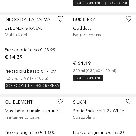
SOLO ONLINE
SORPRESA
DIEGO DALLA PALMA
BURBERRY
EYELINER & KAJAL
Goddess
Matita Kohl
Bagnoschiuma
Prezzo originario
€ 23,99
€ 14,39
€ 61,19
Prezzo più basso
€ 14,39
200
ml
 (
€ 30,60
 / 
100
ml
)
SOLO ONLINE
1.2
g
 (
€ 1.199,17
 / 
100
g
)
SOLO ONLINE
SORPRESA
GLI ELEMENTI
SILK'N
Maschera termale ristrutturante
Sonic Smile refill 2x White
Trattamento capelli
Spazzolino
Prezzo originario
€ 18,00
Prezzo originario
€ 16,00