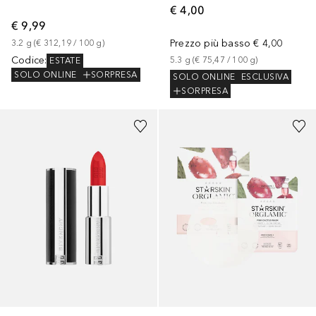
€ 4,00
€ 9,99
Prezzo più basso
€ 4,00
3.2
g
 (
€ 312,19
 / 
100
g
)
Codice
:
5.3
g
 (
€ 75,47
 / 
100
g
)
ESTATE
SOLO ONLINE
SORPRESA
SOLO ONLINE
ESCLUSIVA
SORPRESA
+
11