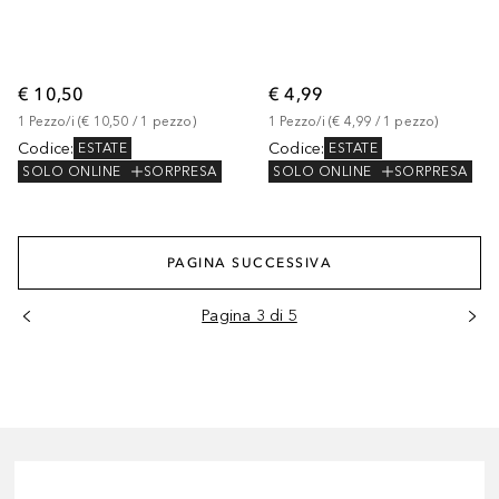
€ 10,50
€ 4,99
1
Pezzo/i
 (
€ 10,50
 / 
1
pezzo
)
1
Pezzo/i
 (
€ 4,99
 / 
1
pezzo
)
Codice
:
Codice
:
ESTATE
ESTATE
SOLO ONLINE
SORPRESA
SOLO ONLINE
SORPRESA
PAGINA SUCCESSIVA
Pagina 3 di 5