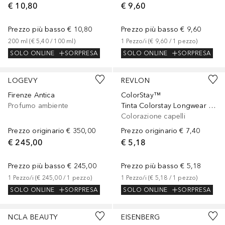
€ 10,80
€ 9,60
Prezzo più basso
€ 10,80
Prezzo più basso
€ 9,60
200
ml
 (
€ 5,40
 / 
100
ml
)
1
Pezzo/i
 (
€ 9,60
 / 
1
pezzo
)
SOLO ONLINE
SORPRESA
SOLO ONLINE
SORPRESA
LOGEVY
REVLON
Firenze Antica
ColorStay™
Profumo ambiente
Tinta Colorstay Longwear Cream Color
Colorazione capelli
Prezzo originario
€ 350,00
Prezzo originario
€ 7,40
€ 245,00
€ 5,18
Prezzo più basso
€ 245,00
Prezzo più basso
€ 5,18
1
Pezzo/i
 (
€ 245,00
 / 
1
pezzo
)
1
Pezzo/i
 (
€ 5,18
 / 
1
pezzo
)
SOLO ONLINE
SORPRESA
SOLO ONLINE
SORPRESA
NCLA BEAUTY
EISENBERG