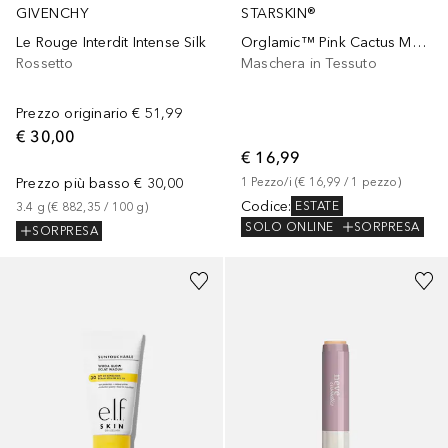
GIVENCHY
STARSKIN®
Le Rouge Interdit Intense Silk
Orglamic™ Pink Cactus Mask
Rossetto
Maschera in Tessuto
Prezzo originario
€ 51,99
€ 30,00
€ 16,99
Prezzo più basso
€ 30,00
1
Pezzo/i
 (
€ 16,99
 / 
1
pezzo
)
Codice
:
ESTATE
3.4
g
 (
€ 882,35
 / 
100
g
)
SOLO ONLINE
SORPRESA
SORPRESA
+
7