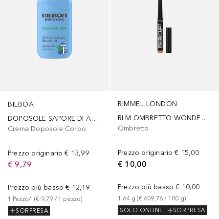
RIMMEL LONDON
BILBOA
RLM OMBRETTO WONDER'LAST 004
DOPOSOLE SAPORE DI ALOE
Ombretto
Crema Doposole Corpo
Prezzo originario
€ 15,00
Prezzo originario
€ 13,99
€ 10,00
€ 9,79
Prezzo più basso
€ 10,00
Prezzo più basso
€ 12,19
1.64
g
 (
€ 609,76
 / 
100
g
)
1
Pezzo/i
 (
€ 9,79
 / 
1
pezzo
)
SOLO ONLINE
SORPRESA
SORPRESA
+
1