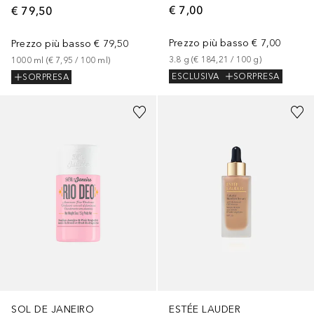
€ 7,00
€ 79,50
Prezzo più basso
€ 7,00
Prezzo più basso
€ 79,50
3.8
g
 (
€ 184,21
 / 
100
g
)
1000
ml
 (
€ 7,95
 / 
100
ml
)
ESCLUSIVA
SORPRESA
SORPRESA
+
12
SOL DE JANEIRO
ESTÉE LAUDER