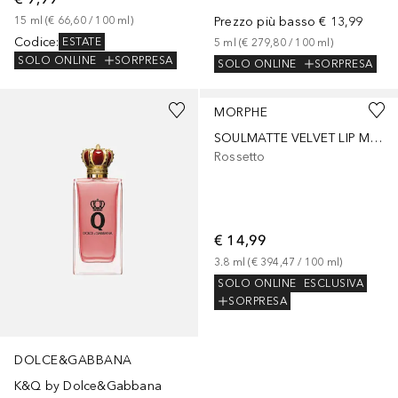
15
ml
 (
€ 66,60
 / 
100
ml
)
Prezzo più basso
€ 13,99
Codice
:
ESTATE
5
ml
 (
€ 279,80
 / 
100
ml
)
SOLO ONLINE
SORPRESA
SOLO ONLINE
SORPRESA
+
3
MORPHE
SOULMATTE VELVET LIP MOUSSE HONEY
Rossetto
€ 14,99
3.8
ml
 (
€ 394,47
 / 
100
ml
)
SOLO ONLINE
ESCLUSIVA
SORPRESA
DOLCE&GABBANA
K&Q by Dolce&Gabbana