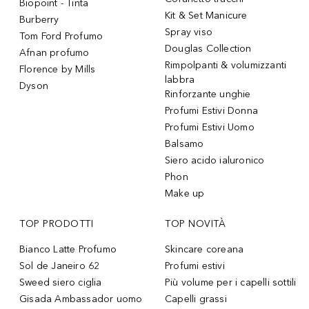
Biopoint - Tinta
Kit & Set Manicure
Burberry
Spray viso
Tom Ford Profumo
Douglas Collection
Afnan profumo
Rimpolpanti & volumizzanti
Florence by Mills
labbra
Dyson
Rinforzante unghie
Profumi Estivi Donna
Profumi Estivi Uomo
Balsamo
Siero acido ialuronico
Phon
Make up
TOP PRODOTTI
TOP NOVITÀ
Bianco Latte Profumo
Skincare coreana
Sol de Janeiro 62
Profumi estivi
Sweed siero ciglia
Più volume per i capelli sottili
Gisada Ambassador uomo
Capelli grassi