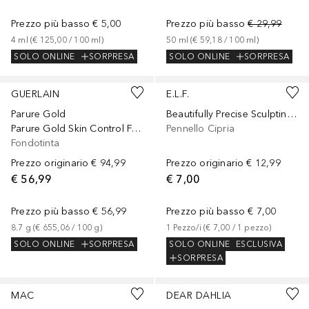
Prezzo più basso
€ 5,00
Prezzo più basso
€ 29,99
4
ml
 (
€ 125,00
 / 
100
ml
)
50
ml
 (
€ 59,18
 / 
100
ml
)
SOLO ONLINE
SORPRESA
SOLO ONLINE
SORPRESA
+
3
GUERLAIN
E.L.F.
Parure Gold
Beautifully Precise Sculpting BrushPrecision Sculpting Brush
Parure Gold Skin Control Fondotinta Compatto Alta Perfezione e Finish Matte
Pennello Cipria
Fondotinta
Prezzo originario
€ 94,99
Prezzo originario
€ 12,99
€ 56,99
€ 7,00
Prezzo più basso
€ 56,99
Prezzo più basso
€ 7,00
8.7
g
 (
€ 655,06
 / 
100
g
)
1
Pezzo/i
 (
€ 7,00
 / 
1
pezzo
)
SOLO ONLINE
SORPRESA
SOLO ONLINE
ESCLUSIVA
SORPRESA
+
11
MAC
DEAR DAHLIA