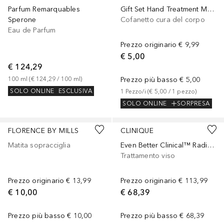
Parfum Remarquables
Gift Set Hand Treatment Mandorla
Sperone
Cofanetto cura del corpo
Eau de Parfum
Prezzo originario
€ 9,99
€ 5,00
€ 124,29
100
ml
 (
€ 124,29
 / 
100
ml
)
Prezzo più basso
€ 5,00
SOLO ONLINE
ESCLUSIVA
1
Pezzo/i
 (
€ 5,00
 / 
1
pezzo
)
SOLO ONLINE
SORPRESA
+
2
FLORENCE BY MILLS
CLINIQUE
Matita sopracciglia
Even Better Clinical™ Radical Dark Spot Corrector + Interrupter CNY
Trattamento viso
Prezzo originario
€ 13,99
Prezzo originario
€ 113,99
€ 10,00
€ 68,39
Prezzo più basso
€ 10,00
Prezzo più basso
€ 68,39