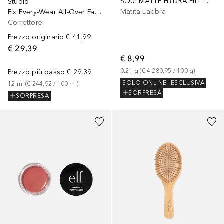
SOULMATTE HYDRA FILL GEL LIP LINER COMPATIBLE
Studio
Matita Labbra
Fix Every-Wear All-Over Face Pen
Correttore
Prezzo originario
€ 41,99
€ 29,39
€ 8,99
0.21
g
 (
€ 4.280,95
 / 
100
g
)
Prezzo più basso
€ 29,39
SOLO ONLINE
ESCLUSIVA
12
ml
 (
€ 244,92
 / 
100
ml
)
SORPRESA
SORPRESA
+
1