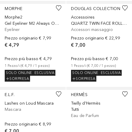
MORPHE
DOUGLAS COLLECTION
Morphe2
Accessoires
Gel Eyeliner M2 Always Online
QUARTZ TWIN FACE ROLLER
Eyeliner
Accessori massaggio
Prezzo originario
€ 7,99
Prezzo originario
€ 22,99
€ 4,79
€ 7,00
Prezzo più basso
€ 4,79
Prezzo più basso
€ 7,00
1
Pezzo/i
 (
€ 4,79
 / 
1
pezzo
)
1
Pezzo/i
 (
€ 7,00
 / 
1
pezzo
)
SOLO ONLINE
ESCLUSIVA
SOLO ONLINE
ESCLUSIVA
SORPRESA
SORPRESA
E.L.F.
HERMÈS
Lashes on Loud Mascara
Twilly d'Hermès
Mascara
Tutti
Eau de Parfum
Prezzo originario
€ 8,99
€ 7,00