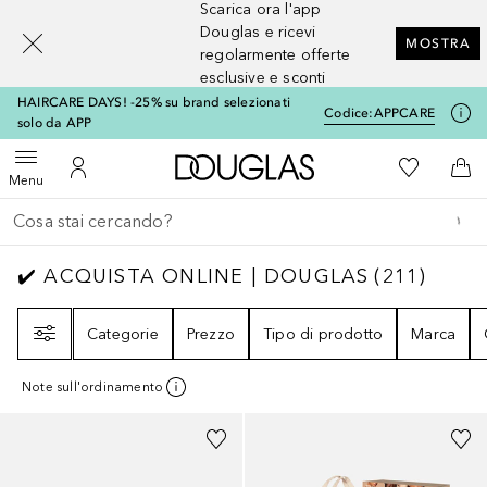
Scarica ora l'app
[navigation.slideout.screenreader]
Douglas e ricevi
MOSTRA
regolarmente offerte
esclusive e sconti
HAIRCARE DAYS! -25% su brand selezionati
Codice:
APPCARE
solo da APP
A Douglas Home
Alla Mia Li
Apri menu
Al Mio Account
Al 
Menu
Torna indietro
Esegui ricerca
✔️ ACQUISTA ONLINE | DOUGLAS
211
RISUL
✔️ ACQUISTA ONLINE | DOUGLAS
(
211
)
Filtri
Categorie
Prezzo
Tipo di prodotto
Marca
Note sull'ordinamento