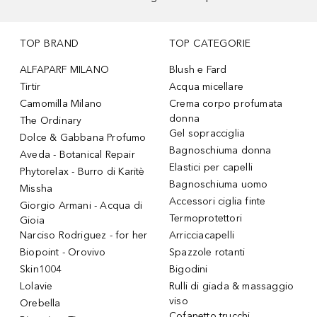
TOP BRAND
TOP CATEGORIE
ALFAPARF MILANO
Blush e Fard
Tirtir
Acqua micellare
Camomilla Milano
Crema corpo profumata
donna
The Ordinary
Gel sopracciglia
Dolce & Gabbana Profumo
Bagnoschiuma donna
Aveda - Botanical Repair
Elastici per capelli
Phytorelax - Burro di Karitè
Bagnoschiuma uomo
Missha
Accessori ciglia finte
Giorgio Armani - Acqua di
Termoprotettori
Gioia
Narciso Rodriguez - for her
Arricciacapelli
Biopoint - Orovivo
Spazzole rotanti
Skin1004
Bigodini
Lolavie
Rulli di giada & massaggio
viso
Orebella
Cofanetto trucchi