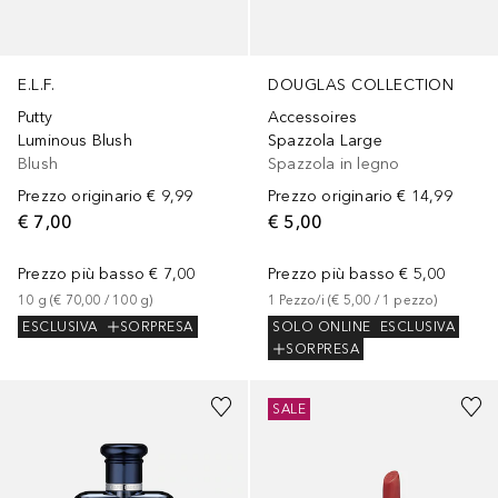
E.L.F.
DOUGLAS COLLECTION
Putty
Accessoires
Luminous Blush
Spazzola Large
Blush
Spazzola in legno
Prezzo originario
€ 9,99
Prezzo originario
€ 14,99
€ 7,00
€ 5,00
Prezzo più basso
€ 7,00
Prezzo più basso
€ 5,00
10
g
 (
€ 70,00
 / 
100
g
)
1
Pezzo/i
 (
€ 5,00
 / 
1
pezzo
)
ESCLUSIVA
SORPRESA
SOLO ONLINE
ESCLUSIVA
SORPRESA
+
19
SALE