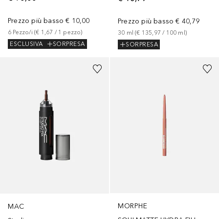
Prezzo più basso
€ 10,00
Prezzo più basso
€ 40,79
6
Pezzo/i
 (
€ 1,67
 / 
1
pezzo
)
30
ml
 (
€ 135,97
 / 
100
ml
)
ESCLUSIVA
SORPRESA
SORPRESA
+
20
MORPHE
MAC