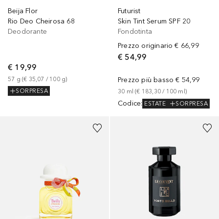
Beija Flor
Futurist
Rio Deo Cheirosa 68
Skin Tint Serum SPF 20
Deodorante
Fondotinta
Prezzo originario
€ 66,99
€ 54,99
€ 19,99
57
g
 (
€ 35,07
 / 
100
g
)
Prezzo più basso
€ 54,99
SORPRESA
30
ml
 (
€ 183,30
 / 
100
ml
)
Codice
:
ESTATE
SORPRESA