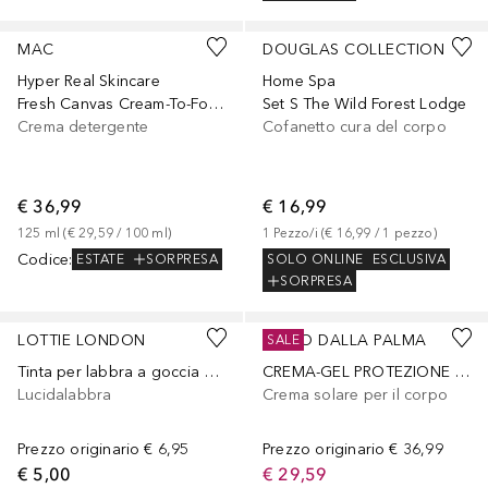
MAC
DOUGLAS COLLECTION
Hyper Real Skincare
Home Spa
Fresh Canvas Cream-To-Foam Cleanser
Set S The Wild Forest Lodge
Crema detergente
Cofanetto cura del corpo
€ 36,99
€ 16,99
125
ml
 (
€ 29,59
 / 
100
ml
)
1
Pezzo/i
 (
€ 16,99
 / 
1
pezzo
)
Codice
:
SOLO ONLINE
ESCLUSIVA
ESTATE
SORPRESA
SORPRESA
LOTTIE LONDON
DIEGO DALLA PALMA
SALE
Tinta per labbra a goccia di Lottie X Vampire Diaries - Strega
CREMA-GEL PROTEZIONE GIORNALIERA SPF30
Lucidalabbra
Crema solare per il corpo
Prezzo originario
€ 6,95
Prezzo originario
€ 36,99
€ 5,00
€ 29,59