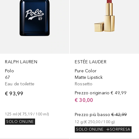
RALPH LAUREN
ESTÉE LAUDER
Polo
Pure Color
67
Matte Lipstick
Eau de toilette
Rossetto
€ 93,99
Prezzo originario
€ 49,99
€ 30,00
125
ml
 (
€ 75,19
 / 
100
ml
)
Prezzo più basso
€ 42,99
SOLO ONLINE
12
g
 (
€ 250,00
 / 
100
g
)
SOLO ONLINE
SORPRESA
+
1