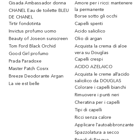
Gisada Ambassador donna
Amore per i ricci: mantenere
la permanente
CHANEL Eau de toilette BLEU
Borse sotto gli occhi
DE CHANEL
Tirtir fondotinta
Capelli spenti
Invictus profumo uomo
Acido salicilico
Beauty of Joseon sunscreen
Olio di argan
Tom Ford Black Orchid
Acquista la crema di aloe
vera su Douglas
Good Girl profumo
Capelli crespi
Prada Paradoxe
ACIDO AZELAICO
Master Patch Cosrx
Acquista le creme all’acido
Breeze Deodorante Argan
salicilico da DOUGLAS
La vie est belle
Colorare i capelli bianchi
Rimuovere i punti neri
Cheratina per i capelli
Tipi di capelli
Ricci senza calore
Applicare l'autoabbronzante
Spazzolatura a secco
Regali di Pasqua