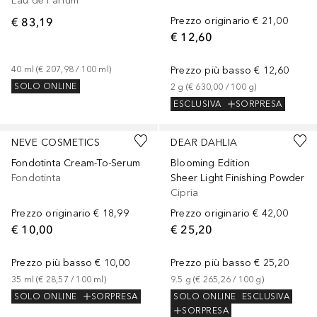
Eau de Parfum
€ 83,19
Prezzo originario
€ 21,00
€ 12,60
40
ml
 (
€ 207,98
 / 
100
ml
)
Prezzo più basso
€ 12,60
SOLO ONLINE
2
g
 (
€ 630,00
 / 
100
g
)
ESCLUSIVA
SORPRESA
+
6
NEVE COSMETICS
DEAR DAHLIA
Fondotinta Cream-To-Serum
Blooming Edition
Fondotinta
Sheer Light Finishing Powder
Cipria
Prezzo originario
€ 18,99
Prezzo originario
€ 42,00
€ 10,00
€ 25,20
Prezzo più basso
€ 10,00
Prezzo più basso
€ 25,20
35
ml
 (
€ 28,57
 / 
100
ml
)
9.5
g
 (
€ 265,26
 / 
100
g
)
SOLO ONLINE
SORPRESA
SOLO ONLINE
ESCLUSIVA
SORPRESA