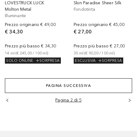
LOVESTRUCK LUCK
Skin Paradise Sheer Silk
Molton Metal
Fondotinta
Illuminante
Prezzo originario
€ 49,00
Prezzo originario
€ 45,00
€ 34,30
€ 27,00
Prezzo più basso
€ 34,30
Prezzo più basso
€ 27,00
14
ml
 (
€ 245,00
 / 
100
ml
)
30
ml
 (
€ 90,00
 / 
100
ml
)
SOLO ONLINE
SORPRESA
ESCLUSIVA
SORPRESA
PAGINA SUCCESSIVA
Pagina 2 di 5