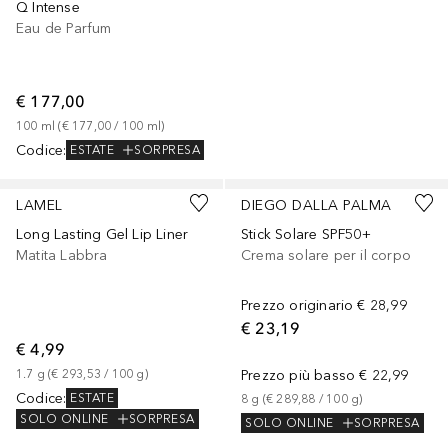
Q Intense
Eau de Parfum
€ 177,00
100
ml
 (
€ 177,00
 / 
100
ml
)
Codice
:
ESTATE
SORPRESA
+
1
LAMEL
DIEGO DALLA PALMA
Long Lasting Gel Lip Liner
Stick Solare SPF50+
Matita Labbra
Crema solare per il corpo
Prezzo originario
€ 28,99
€ 23,19
€ 4,99
1.7
g
 (
€ 293,53
 / 
100
g
)
Prezzo più basso
€ 22,99
Codice
:
ESTATE
8
g
 (
€ 289,88
 / 
100
g
)
SOLO ONLINE
SORPRESA
SOLO ONLINE
SORPRESA