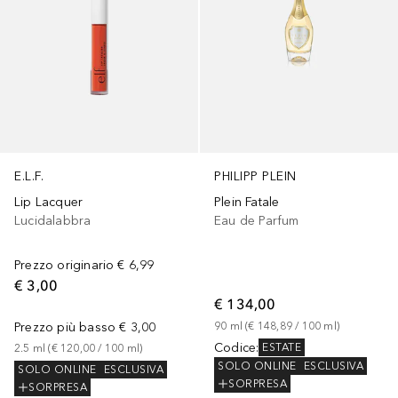
E.L.F.
PHILIPP PLEIN
Lip Lacquer
Plein Fatale
Lucidalabbra
Eau de Parfum
Prezzo originario
€ 6,99
€ 3,00
€ 134,00
Prezzo più basso
€ 3,00
90
ml
 (
€ 148,89
 / 
100
ml
)
Codice
:
ESTATE
2.5
ml
 (
€ 120,00
 / 
100
ml
)
SOLO ONLINE
ESCLUSIVA
SOLO ONLINE
ESCLUSIVA
SORPRESA
SORPRESA
+
19