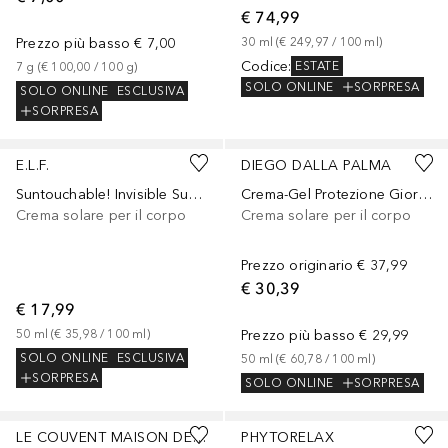
€ 74,99
Prezzo più basso
€ 7,00
30
ml
 (
€ 249,97
 / 
100
ml
)
Codice
:
ESTATE
7
g
 (
€ 100,00
 / 
100
g
)
SOLO ONLINE
SORPRESA
SOLO ONLINE
ESCLUSIVA
SORPRESA
E.L.F.
DIEGO DALLA PALMA
Suntouchable! Invisible Sunscreen SPF 30
Crema-Gel Protezione Giornaliera SPF50
Crema solare per il corpo
Crema solare per il corpo
Prezzo originario
€ 37,99
€ 30,39
€ 17,99
50
ml
 (
€ 35,98
 / 
100
ml
)
Prezzo più basso
€ 29,99
SOLO ONLINE
ESCLUSIVA
50
ml
 (
€ 60,78
 / 
100
ml
)
SORPRESA
SOLO ONLINE
SORPRESA
LE COUVENT MAISON DE PARFUM
PHYTORELAX