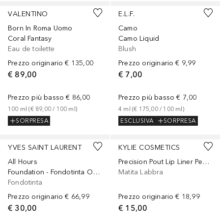
VALENTINO
E.L.F.
Born In Roma Uomo
Camo
Coral Fantasy
Camo Liquid
Eau de toilette
Blush
Prezzo originario
€ 135,00
Prezzo originario
€ 9,99
€ 89,00
€ 7,00
Prezzo più basso
€ 86,00
Prezzo più basso
€ 7,00
100
ml
 (
€ 89,00
 / 
100
ml
)
4
ml
 (
€ 175,00
 / 
100
ml
)
SORPRESA
ESCLUSIVA
SORPRESA
+
19
+
9
YVES SAINT LAURENT
KYLIE COSMETICS
All Hours
Precision Pout Lip Liner Pencil
Foundation - Fondotinta Opaco Luminoso
Matita Labbra
Fondotinta
Prezzo originario
€ 66,99
Prezzo originario
€ 18,99
€ 30,00
€ 15,00