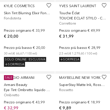
KYLIE COSMETICS
YVES SAINT LAURENT
Skin Tint Blurring Elixir Fondotinta
Touche Éclat
Fondotinta
TOUCHE ECLAT STYLO - Correttore multi-uso illuminante
Correttore
Prezzo originario
€ 33,99
Prezzo originario
€ 49,99
€ 20,00
€ 31,99
Prezzo più basso
€ 20,00
Prezzo più basso
€ 28,99
30
ml
 (
€ 66,67
 / 
100
ml
)
2.5
ml
 (
€ 1.279,60
 / 
100
ml
)
SOLO ONLINE
ESCLUSIVA
SORPRESA
SORPRESA
+
18
+
17
GIORGIO ARMANI
MAYBELLINE NEW YORK
SALE
Armani Beauty
SuperStay Matte Ink, Rossetto Matte Liquido a Lunga Tenuta
Eye Tint Ombretto liquido a lunga durata
Rossetto
Ombretto
Prezzo originario
€ 43,99
Prezzo originario
€ 18,99
€ 32,99
€ 9,89