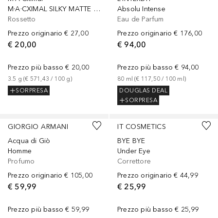
M·A·CXIMAL SILKY MATTE LIPSTICK
Absolu Intense
Rossetto
Eau de Parfum
Prezzo originario
€ 27,00
Prezzo originario
€ 176,00
€ 20,00
€ 94,00
Prezzo più basso
€ 20,00
Prezzo più basso
€ 94,00
3.5
g
 (
€ 571,43
 / 
100
g
)
80
ml
 (
€ 117,50
 / 
100
ml
)
SORPRESA
DOUGLAS DEAL
SORPRESA
+
18
GIORGIO ARMANI
IT COSMETICS
Acqua di Giò
BYE BYE
Homme
Under Eye
Profumo
Correttore
Prezzo originario
€ 105,00
Prezzo originario
€ 44,99
€ 59,99
€ 25,99
Prezzo più basso
€ 59,99
Prezzo più basso
€ 25,99