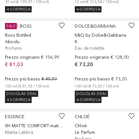
30
ml
 (
€ 199,97
 / 
100
ml
)
12
ml
 (
€ 216,58
 / 
100
ml
)
SORPRESA
SORPRESA
HUGO BOSS
DOLCE&GABBANA
SALE
Boss Bottled
K&Q by Dolce&Gabbana
Absolu
K
Profumo
Eau de toilette
Prezzo originario
€ 156,99
Prezzo originario
€ 128,00
€ 81,03
€ 73,20
Prezzo più basso
€ 85,50
Prezzo più basso
€ 73,20
100
ml
 (
€ 81,03
 / 
100
ml
)
100
ml
 (
€ 73,20
 / 
100
ml
)
DOUGLAS DEAL
DOUGLAS DEAL
SORPRESA
SORPRESA
+
10
ESSENCE
CHLOÉ
8H MATTE COMFORT matita labbra
Chloé
Matita Labbra
Le Parfum
Profumo