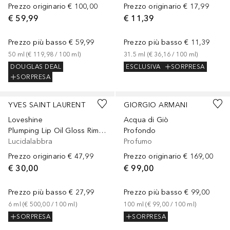
Prezzo originario
€ 100,00
Prezzo originario
€ 17,99
€ 59,99
€ 11,39
Prezzo più basso
€ 59,99
Prezzo più basso
€ 11,39
50
ml
 (
€ 119,98
 / 
100
ml
)
31.5
ml
 (
€ 36,16
 / 
100
ml
)
DOUGLAS DEAL
ESCLUSIVA
SORPRESA
SORPRESA
+
9
YVES SAINT LAURENT
GIORGIO ARMANI
Loveshine
Acqua di Giò
Plumping Lip Oil Gloss Rimpolpante
Profondo
Lucidalabbra
Profumo
Prezzo originario
€ 47,99
Prezzo originario
€ 169,00
€ 30,00
€ 99,00
Prezzo più basso
€ 27,99
Prezzo più basso
€ 99,00
6
ml
 (
€ 500,00
 / 
100
ml
)
100
ml
 (
€ 99,00
 / 
100
ml
)
SORPRESA
SORPRESA
+
7