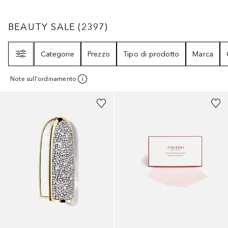
BEAUTY SALE
2397
RISULTATI
BEAUTY SALE
(
2397
)
Filtri
Categorie
Prezzo
Tipo di prodotto
Marca
Note sull'ordinamento
+
10
Sponsorizzato
Sponsorizzato