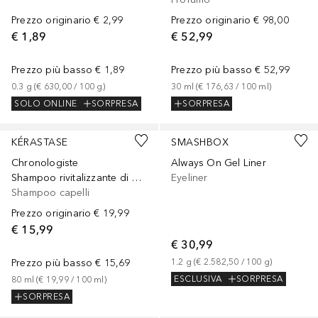
Prezzo originario
€ 2,99
Prezzo originario
€ 98,00
€ 1,89
€ 52,99
Prezzo più basso
€ 1,89
Prezzo più basso
€ 52,99
0.3
g
 (
€ 630,00
 / 
100
g
)
30
ml
 (
€ 176,63
 / 
100
ml
)
SOLO ONLINE
SORPRESA
SORPRESA
KÉRASTASE
SMASHBOX
Chronologiste
Always On Gel Liner
Shampoo rivitalizzante di giovinezza per tutti i tipi di capelli
Eyeliner
Shampoo capelli
Prezzo originario
€ 19,99
€ 15,99
€ 30,99
Prezzo più basso
€ 15,69
1.2
g
 (
€ 2.582,50
 / 
100
g
)
ESCLUSIVA
SORPRESA
80
ml
 (
€ 19,99
 / 
100
ml
)
SORPRESA
+
21
+
8