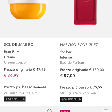
SOL DE JANEIRO
NARCISO RODRIGUEZ
Bum Bum
for her
Cream
Intense
Crema corpo
Eau de Parfum
Prezzo originario
€ 47,99
Prezzo originario
€ 130,00
€ 36,99
€ 87,00
Prezzo più basso
€ 37,99
Prezzo più basso
€ 79,99
240
ml
 (
€ 15,41
 / 
100
ml
)
50
ml
 (
€ 174,00
 / 
100
ml
)
SORPRESA
SORPRESA