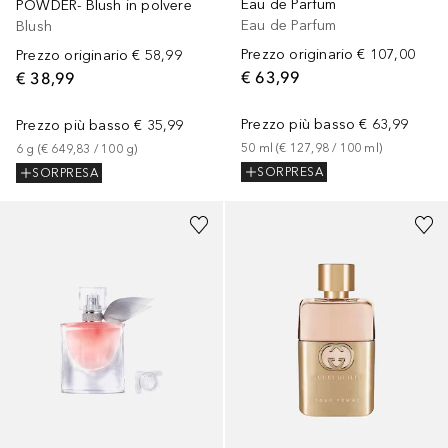
Eau de Parfum
POWDER- Blush in polvere
Eau de Parfum
Blush
Prezzo originario
€ 107,00
Prezzo originario
€ 58,99
€ 63,99
€ 38,99
Prezzo più basso
€ 63,99
Prezzo più basso
€ 35,99
50
ml
 (
€ 127,98
 / 
100
ml
)
6
g
 (
€ 649,83
 / 
100
g
)
SORPRESA
SORPRESA
Sponsorizzato
Sponsorizzato