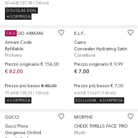
50
ml
 (
€ 137,98
 / 
100
ml
)
DOUGLAS DEAL
SORPRESA
+
20
GIORGIO ARMANI
E.L.F.
SALE
Armani Code
Camo
Refillable
Concealer Hydrating Satin
Profumo
Correttore
Prezzo originario
€ 154,00
Prezzo originario
€ 9,99
€ 82,00
€ 7,00
Prezzo più basso
€ 85,00
Prezzo più basso
€ 7,00
75
ml
 (
€ 109,33
 / 
100
ml
)
6
ml
 (
€ 116,67
 / 
100
ml
)
SORPRESA
ESCLUSIVA
SORPRESA
+
6
GUCCI
MORPHE
Gucci Flora
CHEEK THRILLS FACE TRIO
Gorgeous Orchid
Blush