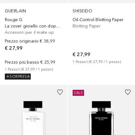
GUERLAIN
SHISEIDO
Rouge G
Oil-Control Blotting Paper
La cover gioiello con doppio specchio
Blotting Paper
Accessori per il make up
Prezzo originario
€ 38,99
€ 27,99
€ 27,99
Prezzo più basso
€ 25,99
1
Pezzo/i
 (
€ 27,99
 / 
1
pezzo
)
1
Pezzo/i
 (
€ 27,99
 / 
1
pezzo
)
SORPRESA
SALE