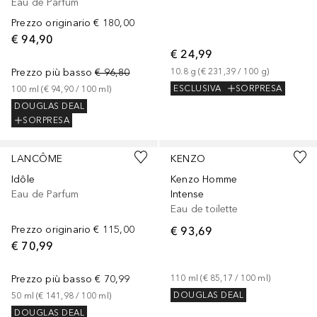
Eau de Parfum
Prezzo originario
€ 180,00
€ 94,90
€ 24,99
Prezzo più basso
€ 96,80
10.8
g
 (
€ 231,39
 / 
100
g
)
ESCLUSIVA
SORPRESA
100
ml
 (
€ 94,90
 / 
100
ml
)
DOUGLAS DEAL
SORPRESA
LANCÔME
KENZO
Idôle
Kenzo Homme
Eau de Parfum
Intense
Eau de toilette
Prezzo originario
€ 115,00
€ 93,69
€ 70,99
Prezzo più basso
€ 70,99
110
ml
 (
€ 85,17
 / 
100
ml
)
DOUGLAS DEAL
50
ml
 (
€ 141,98
 / 
100
ml
)
DOUGLAS DEAL