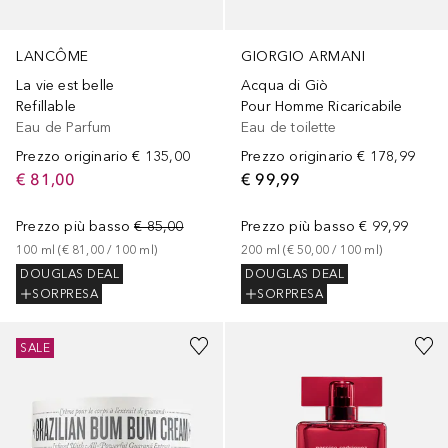
LANCÔME
GIORGIO ARMANI
La vie est belle
Acqua di Giò
Refillable
Pour Homme Ricaricabile
Eau de Parfum
Eau de toilette
Prezzo originario
€ 135,00
Prezzo originario
€ 178,99
€ 81,00
€ 99,99
Prezzo più basso
€ 85,00
Prezzo più basso
€ 99,99
100
ml
 (
€ 81,00
 / 
100
ml
)
200
ml
 (
€ 50,00
 / 
100
ml
)
DOUGLAS DEAL
DOUGLAS DEAL
SORPRESA
SORPRESA
SALE