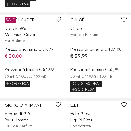
SORPRESA
+
4
Sponsorizzato
Sponsorizzato
ESTÉE LAUDER
CHLOÉ
SALE
Double Wear
Chloé
Maximum Cover
Eau de Parfum
Fondotinta
Prezzo originario
€ 59,99
Prezzo originario
€ 107,00
€ 30,00
€ 59,99
Prezzo più basso
€ 54,99
Prezzo più basso
€ 52,99
30
ml
 (
€ 100,00
 / 
100
ml
)
50
ml
 (
€ 119,98
 / 
100
ml
)
SORPRESA
DOUGLAS DEAL
SORPRESA
+
9
GIORGIO ARMANI
E.L.F.
Acqua di Giò
Halo Glow
Pour Homme
Liquid Filter
Eau de Parfum
Fondotinta