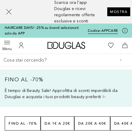
Scarica ora l'app
[navigation.slideout.screenreader]
Douglas e ricevi
MOSTRA
regolarmente offerte
esclusive e sconti
HAIRCARE DAYS! -25% su brand selezionati
Codice:
APPCARE
solo da APP
A Douglas Home
Alla Mia Li
Apri menu
Al Mio Account
Al 
Menu
Torna indietro
Esegui ricerca
FINO AL -70%
È tempo di Beauty Sale! Approfitta di sconti imperdibili da
Douglas e acquista i tuoi prodotti beauty preferiti ✨
FINO AL -70%
DA 1€ A 20€
DA 20€ A 40€
DA 40€ 