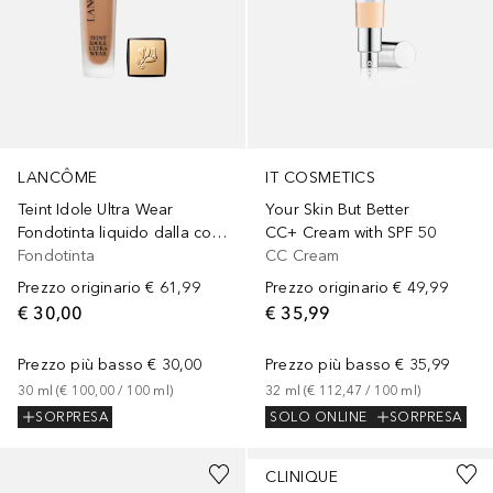
LANCÔME
IT COSMETICS
Teint Idole Ultra Wear
Your Skin But Better
Fondotinta liquido dalla coprenza leggera, tenuta 24h, finish matte naturale
CC+ Cream with SPF 50
Fondotinta
CC Cream
Prezzo originario
€ 61,99
Prezzo originario
€ 49,99
€ 30,00
€ 35,99
Prezzo più basso
€ 30,00
Prezzo più basso
€ 35,99
30
ml
 (
€ 100,00
 / 
100
ml
)
32
ml
 (
€ 112,47
 / 
100
ml
)
SORPRESA
SOLO ONLINE
SORPRESA
CLINIQUE