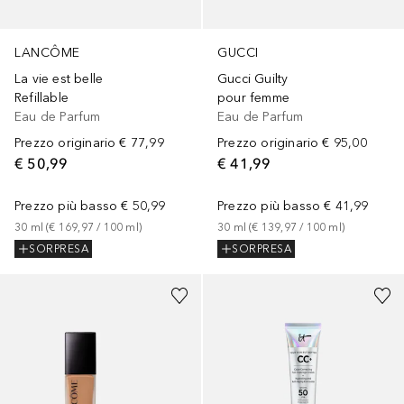
LANCÔME
GUCCI
La vie est belle
Gucci Guilty
Refillable
pour femme
Eau de Parfum
Eau de Parfum
Prezzo originario
€ 77,99
Prezzo originario
€ 95,00
€ 50,99
€ 41,99
Prezzo più basso
€ 50,99
Prezzo più basso
€ 41,99
30
ml
 (
€ 169,97
 / 
100
ml
)
30
ml
 (
€ 139,97
 / 
100
ml
)
SORPRESA
SORPRESA
+
47
+
15