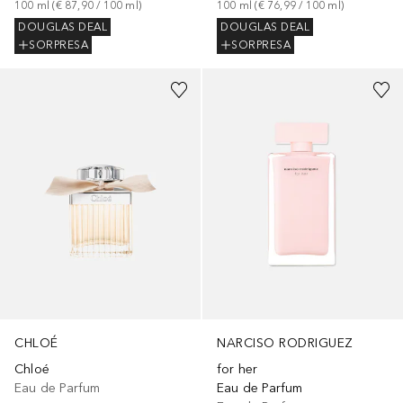
100
ml
 (
€ 87,90
 / 
100
ml
)
100
ml
 (
€ 76,99
 / 
100
ml
)
DOUGLAS DEAL
DOUGLAS DEAL
SORPRESA
SORPRESA
CHLOÉ
NARCISO RODRIGUEZ
Chloé
for her
Eau de Parfum
Eau de Parfum