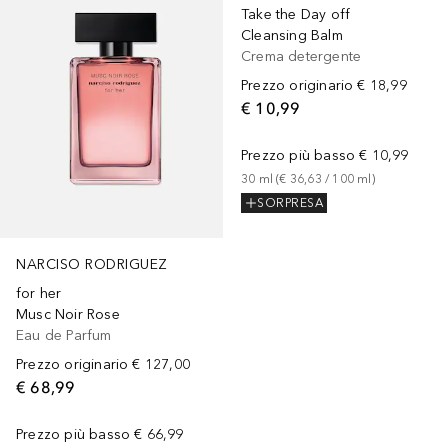
Take the Day off
Cleansing Balm
Crema detergente
Prezzo originario
€ 18,99
€ 10,99
Prezzo più basso
€ 10,99
30
ml
 (
€ 36,63
 / 
100
ml
)
SORPRESA
NARCISO RODRIGUEZ
for her
Musc Noir Rose
Eau de Parfum
Prezzo originario
€ 127,00
€ 68,99
Prezzo più basso
€ 66,99