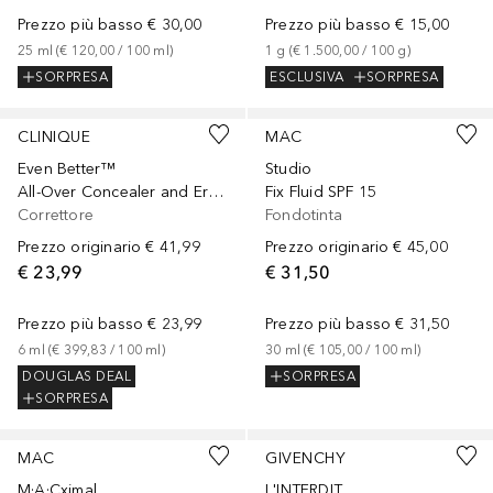
Prezzo più basso
€ 30,00
Prezzo più basso
€ 15,00
25
ml
 (
€ 120,00
 / 
100
ml
)
1
g
 (
€ 1.500,00
 / 
100
g
)
SORPRESA
ESCLUSIVA
SORPRESA
+
9
+
64
CLINIQUE
MAC
Even Better™
Studio
All-Over Concealer and Eraser
Fix Fluid SPF 15
Correttore
Fondotinta
Prezzo originario
€ 41,99
Prezzo originario
€ 45,00
€ 23,99
€ 31,50
Prezzo più basso
€ 23,99
Prezzo più basso
€ 31,50
6
ml
 (
€ 399,83
 / 
100
ml
)
30
ml
 (
€ 105,00
 / 
100
ml
)
DOUGLAS DEAL
SORPRESA
SORPRESA
+
36
MAC
GIVENCHY
M·A·Cximal
L'INTERDIT