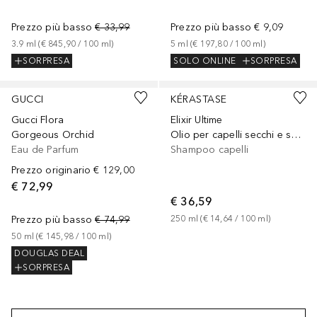
Prezzo più basso
€ 33,99
Prezzo più basso
€ 9,09
3.9
ml
 (
€ 845,90
 / 
100
ml
)
5
ml
 (
€ 197,80
 / 
100
ml
)
SORPRESA
SOLO ONLINE
SORPRESA
Sponsorizzato
Sponsorizzato
GUCCI
KÉRASTASE
Gucci Flora
Elixir Ultime
Gorgeous Orchid
Olio per capelli secchi e spenti
Eau de Parfum
Shampoo capelli
Prezzo originario
€ 129,00
€ 72,99
€ 36,59
Prezzo più basso
€ 74,99
250
ml
 (
€ 14,64
 / 
100
ml
)
50
ml
 (
€ 145,98
 / 
100
ml
)
DOUGLAS DEAL
SORPRESA