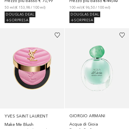
Prezzo più basso
€ 70,99
Prezzo più basso
€ 97,10
50
ml
 (
€ 153,98
 / 
100
ml
)
100
ml
 (
€ 96,50
 / 
100
ml
)
DOUGLAS DEAL
DOUGLAS DEAL
SORPRESA
SORPRESA
+
6
GIORGIO ARMANI
YVES SAINT LAURENT
Acqua di Gioia
Make Me Blush