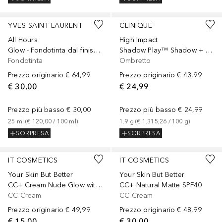
+
30
+
8
YVES SAINT LAURENT
CLINIQUE
All Hours
High Impact
Glow - Fondotinta dal finish luminoso
Shadow Play™ Shadow + Definer
Fondotinta
Ombretto
Prezzo originario
€ 64,99
Prezzo originario
€ 43,99
€ 30,00
€ 24,99
Prezzo più basso
€ 30,00
Prezzo più basso
€ 24,99
25
ml
 (
€ 120,00
 / 
100
ml
)
1.9
g
 (
€ 1.315,26
 / 
100
g
)
SORPRESA
SORPRESA
+
9
+
11
IT COSMETICS
IT COSMETICS
Your Skin But Better
Your Skin But Better
CC+ Cream Nude Glow with SPF 40
CC+ Natural Matte SPF40
CC Cream
CC Cream
Prezzo originario
€ 49,99
Prezzo originario
€ 48,99
€ 15,00
€ 30,00