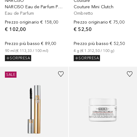
Couture
NARCISO
Couture Mini Clutch
NARCISO Eau de Parfum Poudrée
Ombretto
Eau de Parfum
Prezzo originario
€ 75,00
Prezzo originario
€ 158,00
€ 52,50
€ 102,00
Prezzo più basso
€ 52,50
Prezzo più basso
€ 89,00
4
g
 (
€ 1.312,50
 / 
100
g
)
90
ml
 (
€ 113,33
 / 
100
ml
)
SORPRESA
SORPRESA
SALE