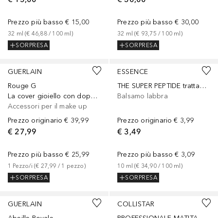
Prezzo più basso
€ 15,00
Prezzo più basso
€ 30,00
32
ml
 (
€ 46,88
 / 
100
ml
)
32
ml
 (
€ 93,75
 / 
100
ml
)
SORPRESA
SORPRESA
+
10
+
3
GUERLAIN
ESSENCE
Rouge G
THE SUPER PEPTIDE trattamento labbra
La cover gioiello con doppio specchio
Balsamo labbra
Accessori per il make up
Prezzo originario
€ 39,99
Prezzo originario
€ 3,99
€ 27,99
€ 3,49
Prezzo più basso
€ 25,99
Prezzo più basso
€ 3,09
1
Pezzo/i
 (
€ 27,99
 / 
1
pezzo
)
10
ml
 (
€ 34,90
 / 
100
ml
)
SORPRESA
SORPRESA
+
9
GUERLAIN
COLLISTAR