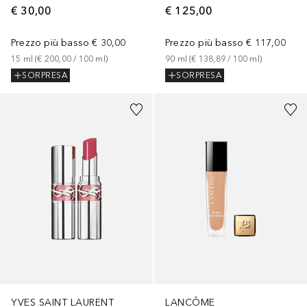
€ 30,00
€ 125,00
Prezzo più basso
€ 30,00
Prezzo più basso
€ 117,00
15
ml
 (
€ 200,00
 / 
100
ml
)
90
ml
 (
€ 138,89
 / 
100
ml
)
SORPRESA
SORPRESA
+
17
+
6
LANCÔME
YVES SAINT LAURENT