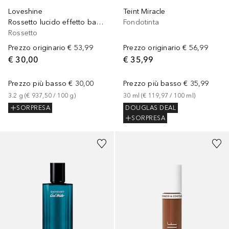
Teint Miracle
Loveshine
Fondotinta
Rossetto lucido effetto bagnato
Rossetto
Prezzo originario
€ 56,99
Prezzo originario
€ 53,99
€ 35,99
€ 30,00
Prezzo più basso
€ 35,99
Prezzo più basso
€ 30,00
30
ml
 (
€ 119,97
 / 
100
ml
)
3.2
g
 (
€ 937,50
 / 
100
g
)
DOUGLAS DEAL
SORPRESA
SORPRESA
+
7