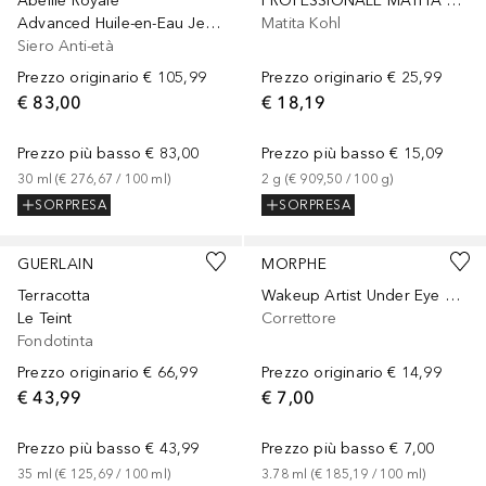
Abeille Royale
PROFESSIONALE MATITA OCCHI
Advanced Huile-en-Eau Jeunesse
Matita Kohl
Siero Anti-età
Prezzo originario
€ 105,99
Prezzo originario
€ 25,99
€ 83,00
€ 18,19
Prezzo più basso
€ 83,00
Prezzo più basso
€ 15,09
30
ml
 (
€ 276,67
 / 
100
ml
)
2
g
 (
€ 909,50
 / 
100
g
)
SORPRESA
SORPRESA
+
24
+
20
GUERLAIN
MORPHE
Terracotta
Wakeup Artist Under Eye Correcting Concealer
Le Teint
Correttore
Fondotinta
Prezzo originario
€ 66,99
Prezzo originario
€ 14,99
€ 43,99
€ 7,00
Prezzo più basso
€ 43,99
Prezzo più basso
€ 7,00
35
ml
 (
€ 125,69
 / 
100
ml
)
3.78
ml
 (
€ 185,19
 / 
100
ml
)