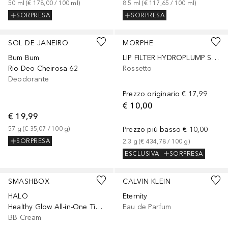
50
ml
 (
€ 178,00
 / 
100
ml
)
8.5
ml
 (
€ 117,65
 / 
100
ml
)
SORPRESA
SORPRESA
+
9
SOL DE JANEIRO
MORPHE
Bum Bum
LIP FILTER HYDROPLUMP SOFT MATTE LIPSTICK
Rio Deo Cheirosa 62
Rossetto
Deodorante
Prezzo originario
€ 17,99
€ 10,00
€ 19,99
57
g
 (
€ 35,07
 / 
100
g
)
Prezzo più basso
€ 10,00
SORPRESA
2.3
g
 (
€ 434,78
 / 
100
g
)
ESCLUSIVA
SORPRESA
+
12
SMASHBOX
CALVIN KLEIN
HALO
Eternity
Healthy Glow All-in-One Tinted Moisturizer SPF25
Eau de Parfum
BB Cream