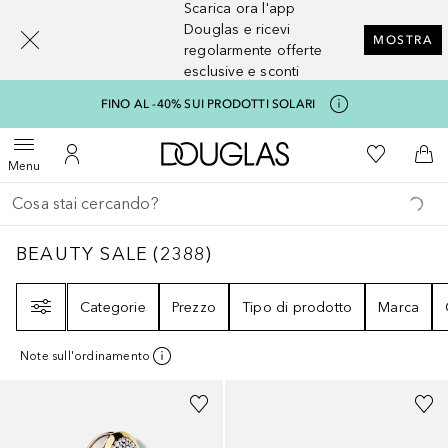
Scarica ora l'app
[navigation.slideout.screenreader]
Douglas e ricevi
MOSTRA
regolarmente offerte
esclusive e sconti
FINO AL -40% SUI PRODOTTI SOLARI
A Douglas Home
Alla Mia Li
Apri menu
Al Mio Account
Al 
Menu
Torna indietro
Esegui ricerca
BEAUTY SALE
2388
RISULTATI
BEAUTY SALE
(
2388
)
Filtri
Categorie
Prezzo
Tipo di prodotto
Marca
Note sull'ordinamento
+
10
Sponsorizzato
Sponsorizzato