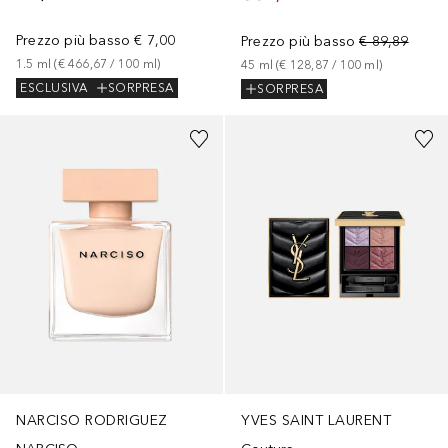
Prezzo più basso
€ 7,00
Prezzo più basso
€ 89,89
1.5
ml
 (
€ 466,67
 / 
100
ml
)
45
ml
 (
€ 128,87
 / 
100
ml
)
ESCLUSIVA
SORPRESA
SORPRESA
+
2
YVES SAINT LAURENT
NARCISO RODRIGUEZ