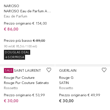
NARCISO
NARCISO Eau de Parfum Ambrée
Eau de Parfum
Prezzo originario
€ 154,00
€ 86,00
Prezzo più basso
€ 89,00
90
ml
 (
€ 95,56
 / 
100
ml
)
DOUGLAS DEAL
SORPRESA
+
15
+
19
YVES SAINT LAURENT
GUERLAIN
SALE
Rouge Pur Couture
Rouge G
Rouge Pur Couture Satinato
SATIN
Rossetto
Rossetto
Prezzo originario
€ 53,99
Prezzo originario
€ 49,99
€ 30,00
€ 30,00