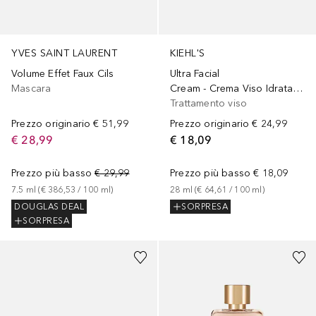
YVES SAINT LAURENT
KIEHL'S
Volume Effet Faux Cils
Ultra Facial
Mascara
Cream - Crema Viso Idratante Leggera
Trattamento viso
Prezzo originario
€ 51,99
Prezzo originario
€ 24,99
€ 28,99
€ 18,09
Prezzo più basso
€ 29,99
Prezzo più basso
€ 18,09
7.5
ml
 (
€ 386,53
 / 
100
ml
)
28
ml
 (
€ 64,61
 / 
100
ml
)
DOUGLAS DEAL
SORPRESA
SORPRESA
Sponsorizzato
Sponsorizzato