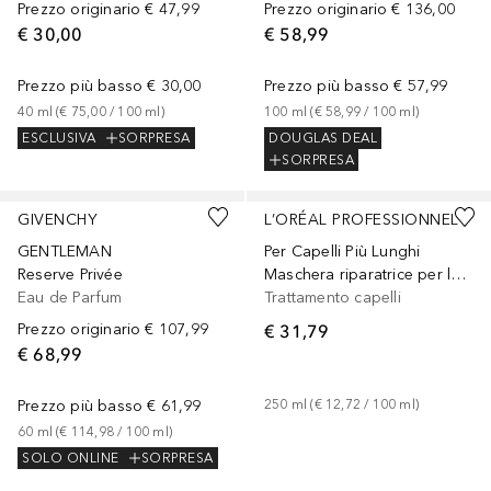
Prezzo originario
€ 47,99
Prezzo originario
€ 136,00
€ 30,00
€ 58,99
Prezzo più basso
€ 30,00
Prezzo più basso
€ 57,99
40
ml
 (
€ 75,00
 / 
100
ml
)
100
ml
 (
€ 58,99
 / 
100
ml
)
ESCLUSIVA
SORPRESA
DOUGLAS DEAL
SORPRESA
Sponsorizzato
Sponsorizzato
GIVENCHY
L’ORÉAL PROFESSIONNEL
GENTLEMAN
Per Capelli Più Lunghi
Reserve Privée
Maschera riparatrice per lunghezze rovinate
Eau de Parfum
Trattamento capelli
Prezzo originario
€ 107,99
€ 31,79
€ 68,99
Prezzo più basso
€ 61,99
250
ml
 (
€ 12,72
 / 
100
ml
)
60
ml
 (
€ 114,98
 / 
100
ml
)
SOLO ONLINE
SORPRESA