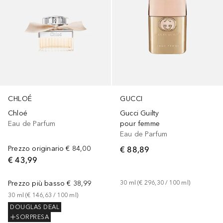
CHLOÉ
GUCCI
Chloé
Gucci Guilty
Eau de Parfum
pour femme
Eau de Parfum
Prezzo originario
€ 84,00
€ 88,89
€ 43,99
Prezzo più basso
€ 38,99
30
ml
 (
€ 296,30
 / 
100
ml
)
30
ml
 (
€ 146,63
 / 
100
ml
)
DOUGLAS DEAL
SORPRESA
+
26