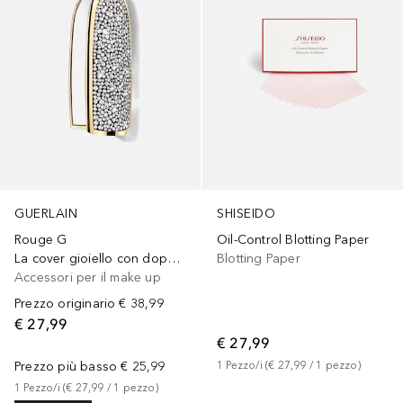
GUERLAIN
SHISEIDO
Rouge G
Oil-Control Blotting Paper
La cover gioiello con doppio specchio
Blotting Paper
Accessori per il make up
Prezzo originario
€ 38,99
€ 27,99
€ 27,99
Prezzo più basso
€ 25,99
1
Pezzo/i
 (
€ 27,99
 / 
1
pezzo
)
1
Pezzo/i
 (
€ 27,99
 / 
1
pezzo
)