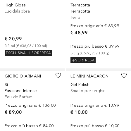
High Gloss
Terracotta
Lucidalabbra
Terracotta
Terra
Prezzo originario
€ 65,99
€ 48,99
€ 20,99
3.3
ml
 (
€ 636,06
 / 
100
ml
)
Prezzo più basso
€ 39,99
ESCLUSIVA
SORPRESA
8.5
g
 (
€ 576,35
 / 
100
g
)
SORPRESA
+
76
GIORGIO ARMANI
LE MINI MACARON
Sì
Gel Polish
Passione Intense
Smalto per unghie
Eau de Parfum
Prezzo originario
€ 136,00
Prezzo originario
€ 13,99
€ 89,00
€ 10,00
Prezzo più basso
€ 84,00
Prezzo più basso
€ 10,00