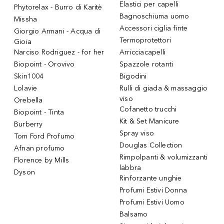
Elastici per capelli
Phytorelax - Burro di Karitè
Bagnoschiuma uomo
Missha
Accessori ciglia finte
Giorgio Armani - Acqua di
Termoprotettori
Gioia
Narciso Rodriguez - for her
Arricciacapelli
Biopoint - Orovivo
Spazzole rotanti
Skin1004
Bigodini
Lolavie
Rulli di giada & massaggio
viso
Orebella
Cofanetto trucchi
Biopoint - Tinta
Kit & Set Manicure
Burberry
Spray viso
Tom Ford Profumo
Douglas Collection
Afnan profumo
Rimpolpanti & volumizzanti
Florence by Mills
labbra
Dyson
Rinforzante unghie
Profumi Estivi Donna
Profumi Estivi Uomo
Balsamo