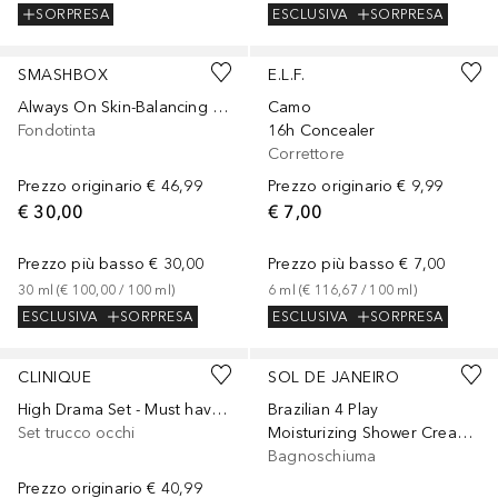
SORPRESA
ESCLUSIVA
SORPRESA
+
15
+
21
SMASHBOX
E.L.F.
Always On Skin-Balancing Foundation
Camo
Fondotinta
16h Concealer
Correttore
Prezzo originario
€ 46,99
Prezzo originario
€ 9,99
€ 30,00
€ 7,00
Prezzo più basso
€ 30,00
Prezzo più basso
€ 7,00
30
ml
 (
€ 100,00
 / 
100
ml
)
6
ml
 (
€ 116,67
 / 
100
ml
)
ESCLUSIVA
SORPRESA
ESCLUSIVA
SORPRESA
CLINIQUE
SOL DE JANEIRO
High Drama Set - Must have occhi
Brazilian 4 Play
Set trucco occhi
Moisturizing Shower Cream-Gel
Bagnoschiuma
Prezzo originario
€ 40,99