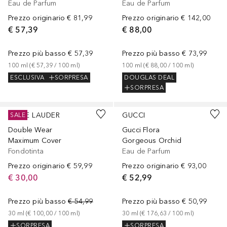
Eau de Parfum
Eau de Parfum
Prezzo originario
€ 81,99
Prezzo originario
€ 142,00
€ 57,39
€ 88,00
Prezzo più basso
€ 57,39
Prezzo più basso
€ 73,99
100
ml
 (
€ 57,39
 / 
100
ml
)
100
ml
 (
€ 88,00
 / 
100
ml
)
ESCLUSIVA
SORPRESA
DOUGLAS DEAL
SORPRESA
+
4
Sponsorizzato
Sponsorizzato
ESTÉE LAUDER
GUCCI
SALE
Double Wear
Gucci Flora
Maximum Cover
Gorgeous Orchid
Fondotinta
Eau de Parfum
Prezzo originario
€ 59,99
Prezzo originario
€ 93,00
€ 30,00
€ 52,99
Prezzo più basso
€ 54,99
Prezzo più basso
€ 50,99
30
ml
 (
€ 100,00
 / 
100
ml
)
30
ml
 (
€ 176,63
 / 
100
ml
)
SORPRESA
SORPRESA