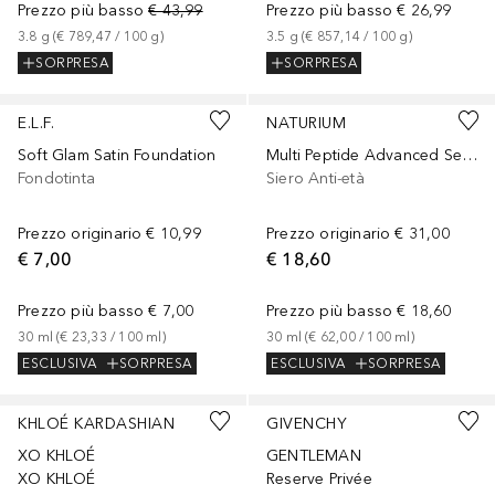
Prezzo più basso
€ 43,99
Prezzo più basso
€ 26,99
3.8
g
 (
€ 789,47
 / 
100
g
)
3.5
g
 (
€ 857,14
 / 
100
g
)
SORPRESA
SORPRESA
+
32
E.L.F.
NATURIUM
Soft Glam Satin Foundation
Multi Peptide Advanced Serum
Fondotinta
Siero Anti-età
Prezzo originario
€ 10,99
Prezzo originario
€ 31,00
€ 7,00
€ 18,60
Prezzo più basso
€ 7,00
Prezzo più basso
€ 18,60
30
ml
 (
€ 23,33
 / 
100
ml
)
30
ml
 (
€ 62,00
 / 
100
ml
)
ESCLUSIVA
SORPRESA
ESCLUSIVA
SORPRESA
KHLOÉ KARDASHIAN
GIVENCHY
XO KHLOÉ
GENTLEMAN
XO KHLOÉ
Reserve Privée