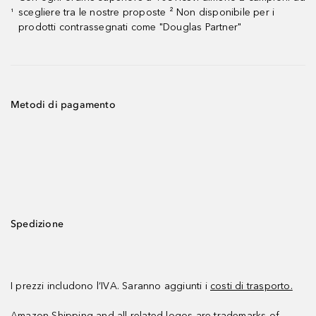
scegliere tra le nostre proposte ² Non disponibile per i
¹
prodotti contrassegnati come "Douglas Partner"
Metodi di pagamento
Spedizione
I prezzi includono l’IVA. Saranno aggiunti i
costi di trasporto.
Amazon Shipping and all related logos are trademarks of