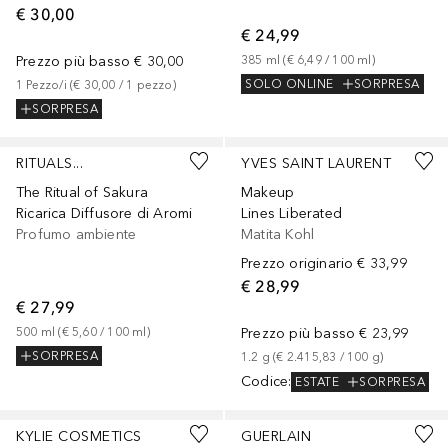
€ 30,00
€ 24,99
Prezzo più basso
€ 30,00
385
ml
 (
€ 6,49
 / 
100
ml
)
SOLO ONLINE
SORPRESA
1
Pezzo/i
 (
€ 30,00
 / 
1
pezzo
)
SORPRESA
RITUALS...
YVES SAINT LAURENT
The Ritual of Sakura
Makeup
Ricarica Diffusore di Aromi
Lines Liberated
Profumo ambiente
Matita Kohl
Prezzo originario
€ 33,99
€ 28,99
€ 27,99
500
ml
 (
€ 5,60
 / 
100
ml
)
Prezzo più basso
€ 23,99
SORPRESA
1.2
g
 (
€ 2.415,83
 / 
100
g
)
Codice
:
ESTATE
SORPRESA
+
10
+
3
KYLIE COSMETICS
GUERLAIN