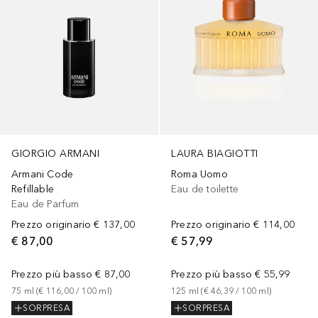
GIORGIO ARMANI
LAURA BIAGIOTTI
Armani Code
Roma Uomo
Refillable
Eau de toilette
Eau de Parfum
Prezzo originario
€ 137,00
Prezzo originario
€ 114,00
€ 87,00
€ 57,99
Prezzo più basso
€ 87,00
Prezzo più basso
€ 55,99
75
ml
 (
€ 116,00
 / 
100
ml
)
125
ml
 (
€ 46,39
 / 
100
ml
)
SORPRESA
SORPRESA
+
13