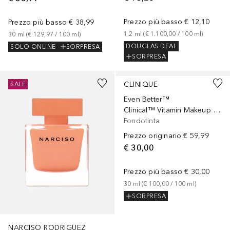
Prezzo più basso
€ 12,10
Prezzo più basso
€ 38,99
1.2
ml
 (
€ 1.100,00
 / 
100
ml
)
30
ml
 (
€ 129,97
 / 
100
ml
)
DOUGLAS DEAL
SOLO ONLINE
SORPRESA
SORPRESA
+
10
CLINIQUE
SALE
Even Better™
Clinical™ Vitamin Makeup SPF 50
Fondotinta
Prezzo originario
€ 59,99
€ 30,00
Prezzo più basso
€ 30,00
30
ml
 (
€ 100,00
 / 
100
ml
)
SORPRESA
NARCISO RODRIGUEZ