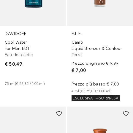
DAVIDOFF
E.L.F.
Cool Water
Camo
For Men EDT
Liquid Bronzer & Contour
Eau de toilette
Terra
€ 50,49
Prezzo originario
€ 9,99
€ 7,00
75
ml
 (
€ 67,32
 / 
100
ml
)
Prezzo più basso
€ 7,00
4
ml
 (
€ 175,00
 / 
100
ml
)
ESCLUSIVA
SORPRESA