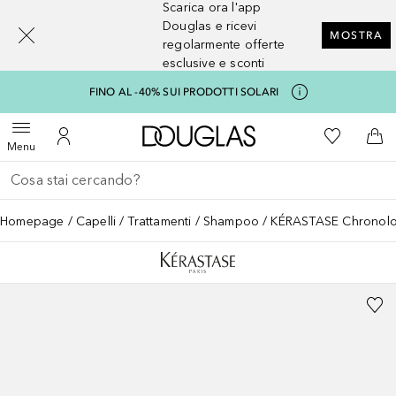
Scarica ora l'app
[navigation.slideout.screenreader]
Douglas e ricevi
MOSTRA
regolarmente offerte
esclusive e sconti
FINO AL -40% SUI PRODOTTI SOLARI
A Douglas Home
Alla Mia Li
Apri menu
Al Mio Account
Al 
Menu
Torna indietro
Esegui ricerca
Homepage
Capelli
Trattamenti
Shampoo
KÉRASTASE Chronologis