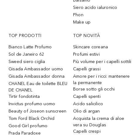
Balsamo
Siero acido ialuronico
Phon
Make up
TOP PRODOTTI
TOP NOVITÀ
Bianco Latte Profumo
Skincare coreana
Sol de Janeiro 62
Profumi estivi
Sweed siero ciglia
Più volume per i capelli sottili
Gisada Ambassador uomo
Capelli grassi
Gisada Ambassador donna
Amore per i ricci: mantenere
la permanente
CHANEL Eau de toilette BLEU
Borse sotto gli occhi
DE CHANEL
Tirtir fondotinta
Capelli spenti
Invictus profumo uomo
Acido salicilico
Beauty of Joseon sunscreen
Olio di argan
Tom Ford Black Orchid
Acquista la crema di aloe
vera su Douglas
Good Girl profumo
Capelli crespi
Prada Paradoxe