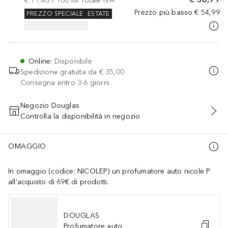
€ 11,40
 / 
100
ml
Totale IVA
Prezzo più basso
€ 54,99
PREZZO SPECIALE
ESTATE
Online
:
Disponibile
Spedizione gratuita da
€ 35,00
Consegna entro 3-6 giorni
Negozio Douglas
Controlla la disponibilità in negozio
AGGIUNGI AL CARRELLO
OMAGGIO
In omaggio (codice: NICOLEP) un profumatore auto nicole P
all'acquisto di 69€ di prodotti.
DOUGLAS
Profumatore auto