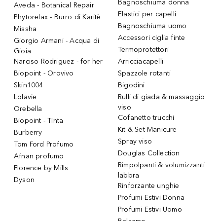
Bagnoschiuma donna
Aveda - Botanical Repair
Elastici per capelli
Phytorelax - Burro di Karitè
Bagnoschiuma uomo
Missha
Accessori ciglia finte
Giorgio Armani - Acqua di
Termoprotettori
Gioia
Narciso Rodriguez - for her
Arricciacapelli
Biopoint - Orovivo
Spazzole rotanti
Skin1004
Bigodini
Lolavie
Rulli di giada & massaggio
viso
Orebella
Cofanetto trucchi
Biopoint - Tinta
Kit & Set Manicure
Burberry
Spray viso
Tom Ford Profumo
Douglas Collection
Afnan profumo
Rimpolpanti & volumizzanti
Florence by Mills
labbra
Dyson
Rinforzante unghie
Profumi Estivi Donna
Profumi Estivi Uomo