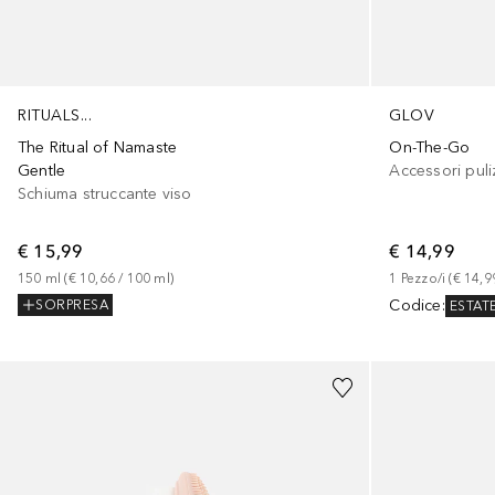
RITUALS...
GLOV
The Ritual of Namaste
On-The-Go
Gentle
Accessori puli
Schiuma struccante viso
€ 15,99
€ 14,99
150
ml
 (
€ 10,66
 / 
100
ml
)
1
Pezzo/i
 (
€ 14,9
Codice
:
SORPRESA
ESTAT