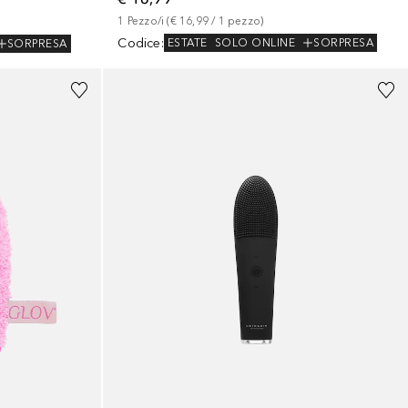
1
Pezzo/i
 (
€ 16,99
 / 
1
pezzo
)
Codice
:
ESTATE
SOLO ONLINE
SORPRESA
SORPRESA