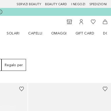
SERVIZI BEAUTY
BEAUTY CARD
I NEGOZI
SPEDIZIONI
Alla Mia Li
Storefinder
Al Mio Account
Al 
SOLARI
CAPELLI
OMAGGI
GIFT CARD
DOU
nu Make up
Apri il menu SOLARI
Apri il menu Capelli
Apri il menu OMAGGI
Regalo per