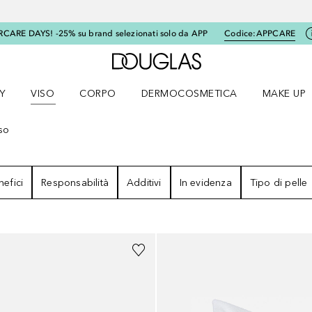
RCARE DAYS! -25% su brand selezionati solo da APP
Codice:
APPCARE
A Douglas Home
Y
VISO
CORPO
DERMOCOSMETICA
MAKE UP
menu K-BEAUTY
Apri il menu Viso
Apri il menu Corpo
Apri il menu DERMOCOSMETICA
Apri il me
so
ATI
nefici
Responsabilità
Additivi
In evidenza
Tipo di pelle
Sponsorizzato