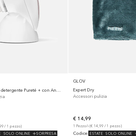
GLOV
Expert Dry
Spazzola Viso detergente Pureté + con Analizzatore
Accessori pulizia
zia
€ 14,99
1
Pezzo/i
 (
€ 14,99
 / 
1
pezzo
)
99
 / 
1
pezzo
)
Codice
:
ESTATE
SOLO ONLINE
E
SOLO ONLINE
SORPRESA