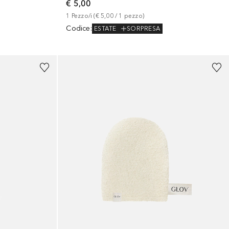
€ 5,00
1
Pezzo/i
 (
€ 5,00
 / 
1
pezzo
)
Codice
:
ESTATE
SORPRESA