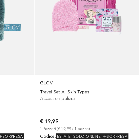
GLOV
Travel Set All Skin Types
Accessori pulizia
€ 19,99
1
Pezzo/i
 (
€ 19,99
 / 
1
pezzo
)
Codice
:
SORPRESA
ESTATE
SOLO ONLINE
SORPRESA