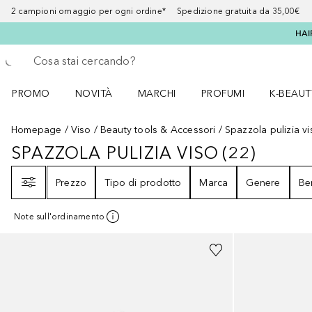
2 campioni omaggio per ogni ordine* Spedizione gratuita da 35,00€
HAI
Torna indietro
Esegui ricerca
PROMO
NOVITÀ
MARCHI
PROFUMI
K-BEAUT
Apri il menu PROMO
Apri il menu NOVITÀ
Apri il menu MARCHI
Apri il menu Profumi
Apri il 
Homepage
Viso
Beauty tools & Accessori
Spazzola pulizia vi
SPAZZOLA PULIZIA VISO
(
22
)
SPAZZOLA PULIZIA VISO
22
RISULT
Filtri
Prezzo
Tipo di prodotto
Marca
Genere
Be
Note sull'ordinamento
Sponsorizzato