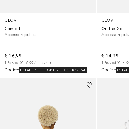
GLOV
GLOV
Comfort
On-The-Go
Accessori pulizia
Accessori puli
€ 16,99
€ 14,99
1
Pezzo/i
 (
€ 16,99
 / 
1
pezzo
)
1
Pezzo/i
 (
€ 14,9
Codice
:
Codice
:
ESTATE
SOLO ONLINE
SORPRESA
ESTAT