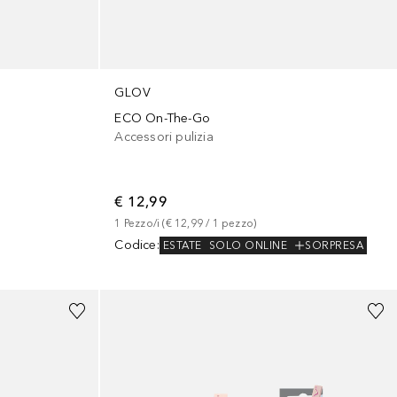
GLOV
ECO On-The-Go
Accessori pulizia
€ 12,99
1
Pezzo/i
 (
€ 12,99
 / 
1
pezzo
)
Codice
:
ESTATE
SOLO ONLINE
SORPRESA