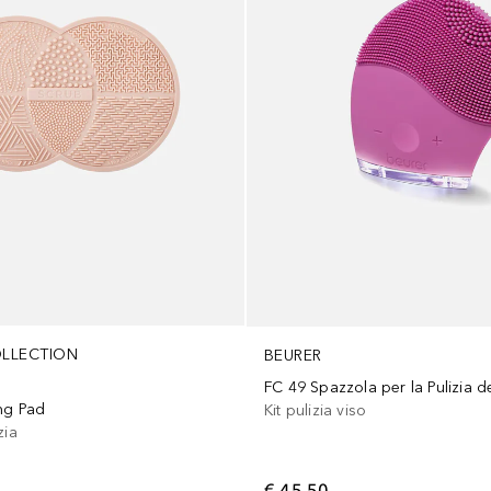
LLECTION
BEURER
FC 49 Spazzola per la Pulizia d
ng Pad
Kit pulizia viso
zia
€ 45,50