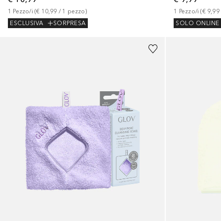
1
Pezzo/i
 (
€ 10,99
 / 
1
pezzo
)
1
Pezzo/i
 (
€ 9,99
ESCLUSIVA
SORPRESA
SOLO ONLINE