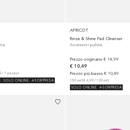
APRICOT
Rinse & Shine Pad Cleanser
zia
Accessori pulizia
Prezzo originario
€ 14,99
€ 10,49
9
 / 
1
pezzo
)
Prezzo più basso
€ 10,49
E
SOLO ONLINE
SORPRESA
150
ml
 (
€ 6,99
 / 
100
ml
)
SOLO ONLINE
SORPRESA