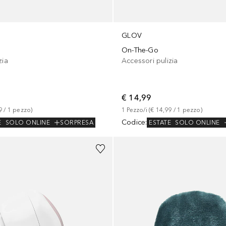
GLOV
On-The-Go
zia
Accessori pulizia
€ 14,99
9
 / 
1
pezzo
)
1
Pezzo/i
 (
€ 14,99
 / 
1
pezzo
)
Codice
:
E
SOLO ONLINE
SORPRESA
ESTATE
SOLO ONLINE