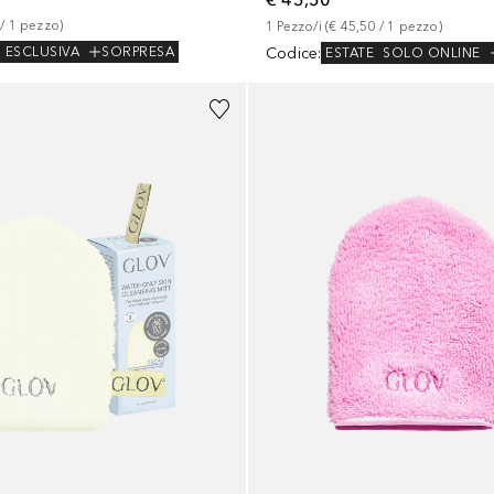
 / 
1
pezzo
)
1
Pezzo/i
 (
€ 45,50
 / 
1
pezzo
)
Codice
:
ESCLUSIVA
SORPRESA
ESTATE
SOLO ONLINE