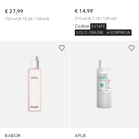
€ 14,99
€ 27,99
210
ml
 (
€ 7,14
 / 
100
ml
)
150
ml
 (
€ 18,66
 / 
100
ml
)
Codice
:
ESTATE
SOLO ONLINE
SORPRESA
BABOR
APLB