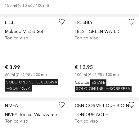
150
ml
 (
€ 10,66
 / 
100
ml
)
E.L.F.
FRESHLY
Makeup Mist & Set
FRESH GREEN WATER
Tonico viso
Tonico Viso
€ 8,99
€ 12,95
60
ml
 (
€ 14,98
 / 
100
ml
)
100
ml
 (
€ 12,95
 / 
100
ml
)
Codice
:
SOLO ONLINE
ESCLUSIVA
ESTATE
SORPRESA
SOLO ONLINE
SORPRESA
NIVEA
CBN COSMETIQUE BIO NATURELLE SUISSE
NIVEA Tonico Vitalizzante
TONIQUE ACTIF
Tonico viso
Tonico viso