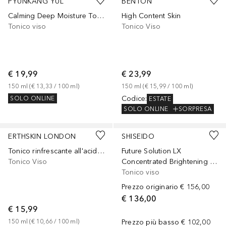
PYUNKANG YUL
BENTON
Calming Deep Moisture Toner
High Content Skin
Tonico viso
Tonico Viso
€ 19,99
€ 23,99
150
ml
 (
€ 13,33
 / 
100
ml
)
150
ml
 (
€ 15,99
 / 
100
ml
)
Codice
:
SOLO ONLINE
ESTATE
SOLO ONLINE
SORPRESA
Sponsorizzato
Sponsorizzato
ERTHSKIN LONDON
SHISEIDO
Tonico rinfrescante all'acido ialuronico
Future Solution LX
Tonico Viso
Concentrated Brightening Softener
Tonico viso
Prezzo originario
€ 156,00
€ 136,00
€ 15,99
150
ml
 (
€ 10,66
 / 
100
ml
)
Prezzo più basso
€ 102,00