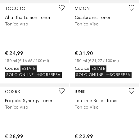
TOCOBO
MIZON
Aha Bha Lemon Toner
Cicaluronic Toner
Tonico viso
Tonico Viso
€ 24,99
€ 31,90
150
ml
 (
€ 16,66
 / 
100
ml
)
150
ml
 (
€ 21,27
 / 
100
ml
)
Codice
:
Codice
:
ESTATE
ESTATE
SOLO ONLINE
SORPRESA
SOLO ONLINE
SORPRESA
COSRX
IUNIK
Propolis Synergy Toner
Tea Tree Relief Toner
Tonico viso
Tonico Viso
€ 28,99
€ 22,99