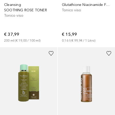
Cleansing
Glutathione Niacinamide Facial Toner
SOOTHING ROSE TONER
Tonico viso
Tonico viso
€ 37,99
€ 15,99
200
ml
 (
€ 19,00
 / 
100
ml
)
0.16
l
 (
€ 99,94
 / 
1
Litro
)