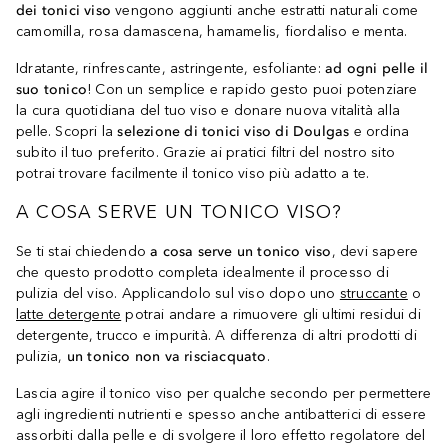
dei tonici viso
vengono aggiunti anche estratti naturali come
camomilla, rosa damascena, hamamelis, fiordaliso e menta.
Idratante, rinfrescante, astringente, esfoliante:
ad ogni pelle il
suo tonico
! Con un semplice e rapido gesto puoi potenziare
la cura quotidiana del tuo viso e donare nuova vitalità alla
pelle. Scopri la
selezione di tonici viso di Doulgas
e ordina
subito il tuo preferito. Grazie ai pratici filtri del nostro sito
potrai trovare facilmente il tonico viso più adatto a te.
A COSA SERVE UN TONICO VISO?
Se ti stai chiedendo
a cosa serve un tonico viso
, devi sapere
che questo prodotto completa idealmente il processo di
pulizia del viso. Applicandolo sul viso dopo uno
struccante
o
latte detergente
potrai andare a rimuovere gli ultimi residui di
detergente, trucco e impurità. A differenza di altri prodotti di
pulizia,
un tonico non va risciacquato
.
Lascia agire il tonico viso per qualche secondo per permettere
agli ingredienti nutrienti e spesso anche antibatterici di essere
assorbiti dalla pelle e di svolgere il loro effetto regolatore del