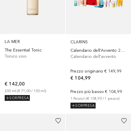
LA MER
CLARINS
The Essential Tonic
Calendario dell'Avvento 2025
Tonico viso
Calendario dell'avvento
Prezzo originario
€ 149,99
€ 104,99
€ 142,00
200
ml
 (
€ 71,00
 / 
100
ml
)
Prezzo più basso
€ 104,99
SORPRESA
1
Pezzo/i
 (
€ 104,99
 / 
1
pezzo
)
SORPRESA