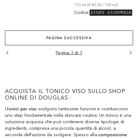
170
ml
 (
€ 80,00
 / 
100
ml
)
Codice
:
ESTATE
SORPRESA
PAGINA SUCCESSIVA
Pagina 3 di 7
ACQUISTA IL TONICO VISO SULLO SHOP
ONLINE DI DOUGLAS
I
tonici per viso
svolgono tantissime funzioni e costituiscono
uno step fondamentale nella skincare routine. Un tonico è una
soluzione acquosa che può contenere diverse tipologie di
ingredienti, compresa una piccola quantità di alcool, a
seconda dell’azione da svolgere. Spesso alla
composizione