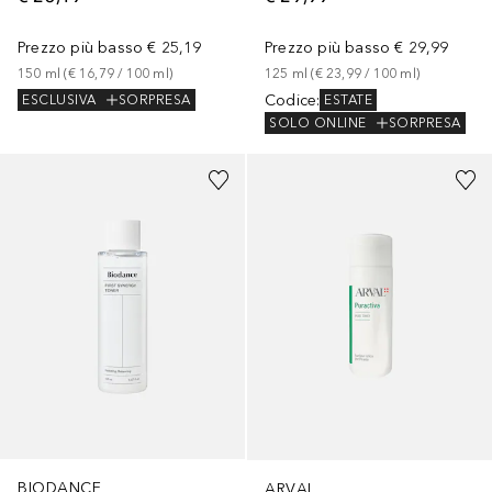
Prezzo più basso
€ 25,19
Prezzo più basso
€ 29,99
150
ml
 (
€ 16,79
 / 
100
ml
)
125
ml
 (
€ 23,99
 / 
100
ml
)
Codice
:
ESCLUSIVA
SORPRESA
ESTATE
SOLO ONLINE
SORPRESA
BIODANCE
ARVAL