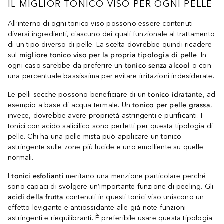
IL MIGLIOR TONICO VISO PER OGNI PELLE
All’interno di ogni tonico viso possono essere contenuti
diversi ingredienti, ciascuno dei quali funzionale al trattamento
di un tipo diverso di pelle. La scelta dovrebbe quindi ricadere
sul
migliore tonico viso per la propria tipologia di pelle
. In
ogni caso sarebbe da preferire un
tonico senza alcool
o con
una percentuale bassissima per evitare irritazioni indesiderate.
Le pelli secche possono beneficiare di un
tonico idratante
, ad
esempio a base di acqua termale. Un
tonico per pelle grassa
,
invece, dovrebbe avere proprietà astringenti e purificanti. I
tonici con acido salicilico sono perfetti per questa tipologia di
pelle. Chi ha una pelle mista può applicare un tonico
astringente sulle zone più lucide e uno emolliente su quelle
normali.
I
tonici esfolianti
meritano una menzione particolare perché
sono capaci di svolgere un’importante funzione di peeling. Gli
acidi della frutta
contenuti in questi tonici viso uniscono un
effetto levigante e antiossidante alle già note funzioni
astringenti e riequilibranti. È preferibile usare questa tipologia