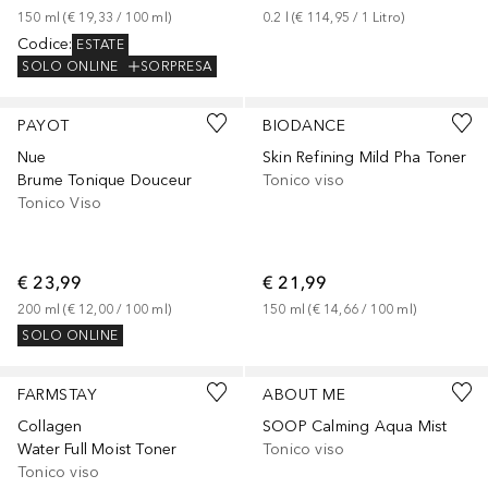
150
ml
 (
€ 19,33
 / 
100
ml
)
0.2
l
 (
€ 114,95
 / 
1
Litro
)
Codice
:
ESTATE
SOLO ONLINE
SORPRESA
PAYOT
BIODANCE
Nue
Skin Refining Mild Pha Toner
Brume Tonique Douceur
Tonico viso
Tonico Viso
€ 23,99
€ 21,99
200
ml
 (
€ 12,00
 / 
100
ml
)
150
ml
 (
€ 14,66
 / 
100
ml
)
SOLO ONLINE
FARMSTAY
ABOUT ME
Collagen
SOOP Calming Aqua Mist
Water Full Moist Toner
Tonico viso
Tonico viso