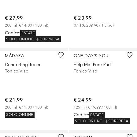
€ 27,99
€ 20,99
200
ml
 (
€ 14,00
 / 
100
ml
)
0.1
l
 (
€ 209,90
 / 
1
Litro
)
Codice
:
ESTATE
SOLO ONLINE
SORPRESA
MÁDARA
ONE DAY'S YOU
Comforting Toner
Help Me! Pore Pad
Tonico Viso
Tonico Viso
€ 21,99
€ 24,99
200
ml
 (
€ 11,00
 / 
100
ml
)
125
ml
 (
€ 19,99
 / 
100
ml
)
Codice
:
SOLO ONLINE
ESTATE
SOLO ONLINE
SORPRESA