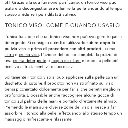
pH. Grazie alla sua funzione purificante, un tonico viso può
aiutare a
decongestionare e lenire la pelle
andando al tempo
stesso a
ridurre i pori dilatati
sul viso.
TONICO VISO: COME E QUANDO USARLO
L’unica funzione che un tonico viso non può svolgere è quella
detergente. Si consiglia quindi di utilizzarlo
subito dopo la
pulizia viso e prima di procedere con altri prodotti
, come
siero
e
crema viso
. L’azione del tonico completa la pulizia di
una
crema detergente
o
acqua micellare
e rende la pelle più
ricettiva ai trattamenti viso successivi.
Solitamente il tonico viso si può
applicare sulla pelle con un
dischetto di cotone
. Il prodotto non va strofinato sul viso,
bensì picchiettato dolcemente per far sì che penetri meglio in
profondità. È possibile anche raccogliere alcune gocce di
tonico
sul palmo delle mani
e portarlo direttamente al viso.
Premendo le mani sulle diverse zone del viso si riesce a far
assorbire il tonico alla pelle, effettuando allo stesso tempo un
massaggio rinfrescante e rilassante.