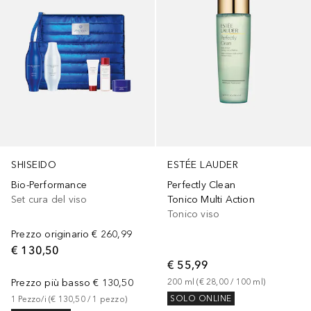
SHISEIDO
ESTÉE LAUDER
Bio-Performance
Perfectly Clean
Set cura del viso
Tonico Multi Action
Tonico viso
Prezzo originario
€ 260,99
€ 130,50
€ 55,99
Prezzo più basso
€ 130,50
200
ml
 (
€ 28,00
 / 
100
ml
)
SOLO ONLINE
1
Pezzo/i
 (
€ 130,50
 / 
1
pezzo
)