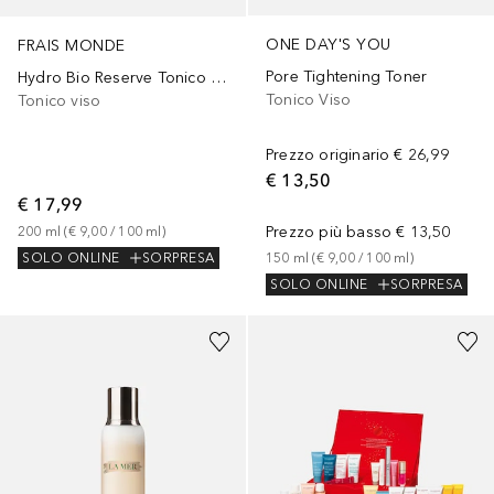
ONE DAY'S YOU
FRAIS MONDE
Pore Tightening Toner
Hydro Bio Reserve Tonico Idratante
Tonico Viso
Tonico viso
Prezzo originario
€ 26,99
€ 13,50
€ 17,99
Prezzo più basso
€ 13,50
200
ml
 (
€ 9,00
 / 
100
ml
)
150
ml
 (
€ 9,00
 / 
100
ml
)
SOLO ONLINE
SORPRESA
SOLO ONLINE
SORPRESA