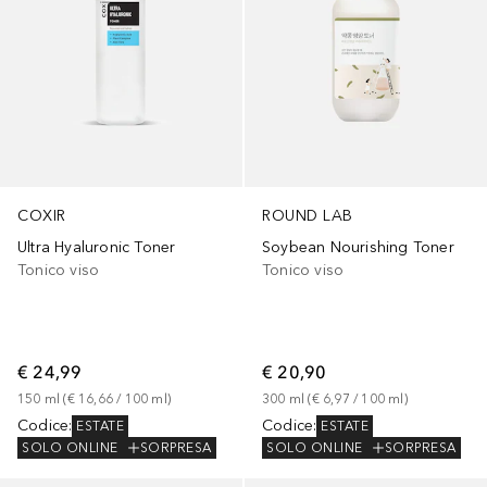
COXIR
ROUND LAB
Ultra Hyaluronic Toner
Soybean Nourishing Toner
Tonico viso
Tonico viso
€ 24,99
€ 20,90
150
ml
 (
€ 16,66
 / 
100
ml
)
300
ml
 (
€ 6,97
 / 
100
ml
)
Codice
:
Codice
:
ESTATE
ESTATE
SOLO ONLINE
SORPRESA
SOLO ONLINE
SORPRESA