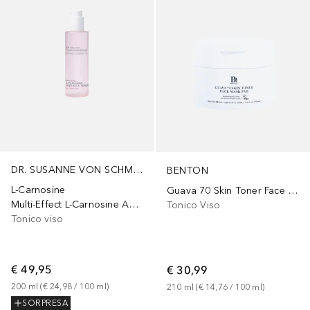
DR. SUSANNE VON SCHMIEDEBERG
BENTON
L-Carnosine
Guava 70 Skin Toner Face Mask Pad
Multi-Effect L-Carnosine Anti-A.G.E. Toner
Tonico Viso
Tonico viso
€ 49,95
€ 30,99
200
ml
 (
€ 24,98
 / 
100
ml
)
210
ml
 (
€ 14,76
 / 
100
ml
)
SORPRESA