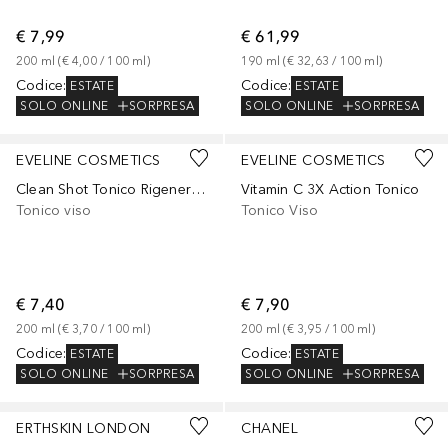
€ 7,99
€ 61,99
200
ml
 (
€ 4,00
 / 
100
ml
)
190
ml
 (
€ 32,63
 / 
100
ml
)
Codice
:
Codice
:
ESTATE
ESTATE
SOLO ONLINE
SORPRESA
SOLO ONLINE
SORPRESA
EVELINE COSMETICS
EVELINE COSMETICS
Clean Shot Tonico Rigenerante
Vitamin C 3X Action Tonico
Tonico viso
Tonico Viso
€ 7,40
€ 7,90
200
ml
 (
€ 3,70
 / 
100
ml
)
200
ml
 (
€ 3,95
 / 
100
ml
)
Codice
:
Codice
:
ESTATE
ESTATE
SOLO ONLINE
SORPRESA
SOLO ONLINE
SORPRESA
Sponsorizzato
Sponsorizzato
ERTHSKIN LONDON
CHANEL