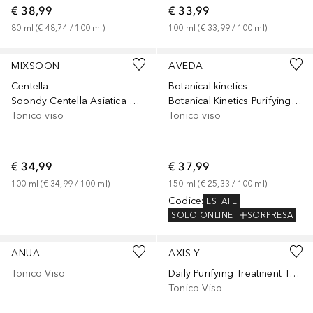
€ 38,99
€ 33,99
80
ml
 (
€ 48,74
 / 
100
ml
)
100
ml
 (
€ 33,99
 / 
100
ml
)
MIXSOON
AVEDA
Centella
Botanical kinetics
Soondy Centella Asiatica Essence
Botanical Kinetics Purifying Gel Cleanser
Tonico viso
Tonico viso
€ 34,99
€ 37,99
100
ml
 (
€ 34,99
 / 
100
ml
)
150
ml
 (
€ 25,33
 / 
100
ml
)
Codice
:
ESTATE
SOLO ONLINE
SORPRESA
ANUA
AXIS-Y
Tonico Viso
Daily Purifying Treatment Toner
Tonico Viso