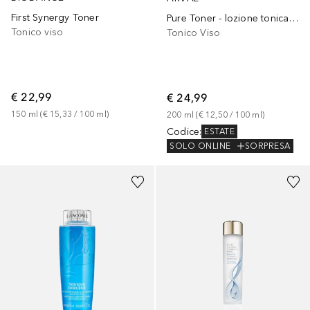
First Synergy Toner
Pure Toner - lozione tonica purificante
Tonico viso
Tonico Viso
€ 22,99
€ 24,99
150
ml
 (
€ 15,33
 / 
100
ml
)
200
ml
 (
€ 12,50
 / 
100
ml
)
Codice
:
ESTATE
SOLO ONLINE
SORPRESA
Sponsorizzato
Sponsorizzato