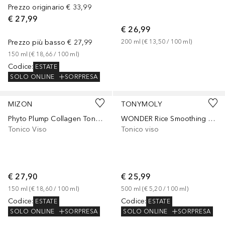
Prezzo originario
€ 33,99
€ 27,99
€ 26,99
Prezzo più basso
€ 27,99
200
ml
 (
€ 13,50
 / 
100
ml
)
150
ml
 (
€ 18,66
 / 
100
ml
)
Codice
:
ESTATE
SOLO ONLINE
SORPRESA
MIZON
TONYMOLY
Phyto Plump Collagen Toner 150Ml
WONDER Rice Smoothing Toner
Tonico Viso
Tonico viso
€ 27,90
€ 25,99
150
ml
 (
€ 18,60
 / 
100
ml
)
500
ml
 (
€ 5,20
 / 
100
ml
)
Codice
:
Codice
:
ESTATE
ESTATE
SOLO ONLINE
SORPRESA
SOLO ONLINE
SORPRESA