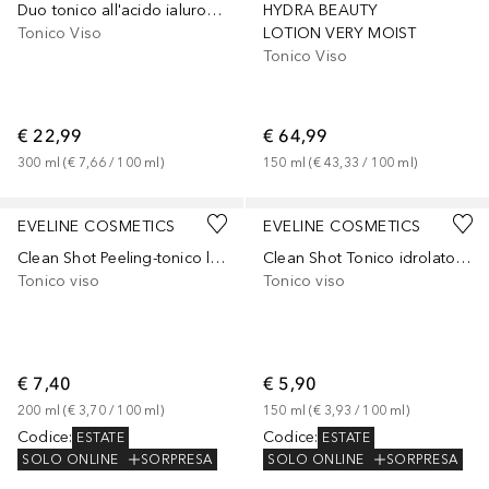
Duo tonico all'acido ialuronico
HYDRA BEAUTY
Tonico Viso
LOTION VERY MOIST
Tonico Viso
€ 22,99
€ 64,99
300
ml
 (
€ 7,66
 / 
100
ml
)
150
ml
 (
€ 43,33
 / 
100
ml
)
EVELINE COSMETICS
EVELINE COSMETICS
Clean Shot Peeling-tonico levigante
Clean Shot Tonico idrolato 6%
Tonico viso
Tonico viso
€ 7,40
€ 5,90
200
ml
 (
€ 3,70
 / 
100
ml
)
150
ml
 (
€ 3,93
 / 
100
ml
)
Codice
:
Codice
:
ESTATE
ESTATE
SOLO ONLINE
SORPRESA
SOLO ONLINE
SORPRESA