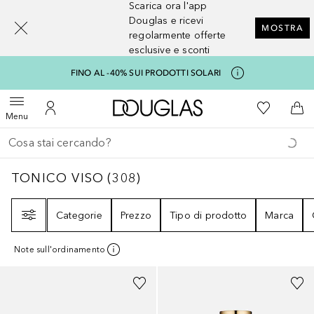
Scarica ora l'app
[navigation.slideout.screenreader]
Douglas e ricevi
MOSTRA
regolarmente offerte
esclusive e sconti
FINO AL -40% SUI PRODOTTI SOLARI
A Douglas Home
Alla Mia Li
Apri menu
Al Mio Account
Al 
Menu
Torna indietro
Esegui ricerca
TONICO VISO
308
RISULTATI
TONICO VISO
(
308
)
Filtri
Categorie
Prezzo
Tipo di prodotto
Marca
Note sull'ordinamento
Sponsorizzato
Sponsorizzato