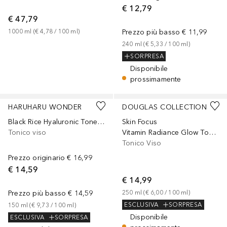
€ 12,79
€ 47,79
1000
ml
 (
€ 4,78
 / 
100
ml
)
Prezzo più basso
€ 11,99
240
ml
 (
€ 5,33
 / 
100
ml
)
SORPRESA
Disponibile
prossimamente
HARUHARU WONDER
DOUGLAS COLLECTION
Black Rice Hyaluronic Toner - Free of Alcohol & Fragrance
Skin Focus
Tonico viso
Vitamin Radiance Glow Toner
Tonico Viso
Prezzo originario
€ 16,99
€ 14,59
€ 14,99
Prezzo più basso
€ 14,59
250
ml
 (
€ 6,00
 / 
100
ml
)
ESCLUSIVA
SORPRESA
150
ml
 (
€ 9,73
 / 
100
ml
)
Disponibile
ESCLUSIVA
SORPRESA