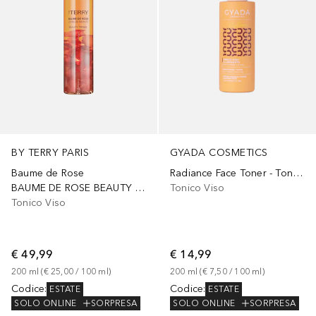
BY TERRY PARIS
GYADA COSMETICS
Baume de Rose
Radiance Face Toner - Tonico Viso Illuminante
BAUME DE ROSE BEAUTY TONER
Tonico Viso
Tonico Viso
€ 49,99
€ 14,99
200
ml
 (
€ 25,00
 / 
100
ml
)
200
ml
 (
€ 7,50
 / 
100
ml
)
Codice
:
Codice
:
ESTATE
ESTATE
SOLO ONLINE
SORPRESA
SOLO ONLINE
SORPRESA