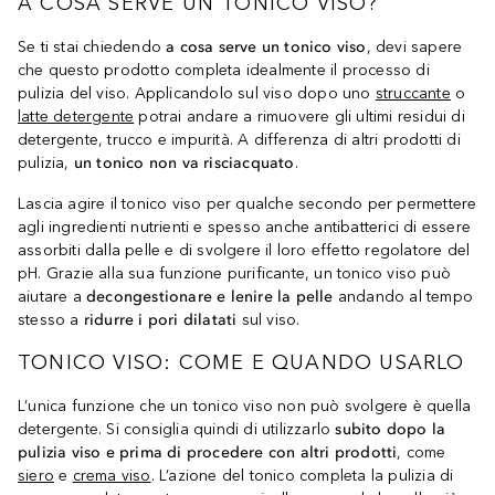
A COSA SERVE UN TONICO VISO?
Se ti stai chiedendo
a cosa serve un tonico viso
, devi sapere
che questo prodotto completa idealmente il processo di
pulizia del viso. Applicandolo sul viso dopo uno
struccante
o
latte detergente
potrai andare a rimuovere gli ultimi residui di
detergente, trucco e impurità. A differenza di altri prodotti di
pulizia,
un tonico non va risciacquato
.
Lascia agire il tonico viso per qualche secondo per permettere
agli ingredienti nutrienti e spesso anche antibatterici di essere
assorbiti dalla pelle e di svolgere il loro effetto regolatore del
pH. Grazie alla sua funzione purificante, un tonico viso può
aiutare a
decongestionare e lenire la pelle
andando al tempo
stesso a
ridurre i pori dilatati
sul viso.
TONICO VISO: COME E QUANDO USARLO
L’unica funzione che un tonico viso non può svolgere è quella
detergente. Si consiglia quindi di utilizzarlo
subito dopo la
pulizia viso e prima di procedere con altri prodotti
, come
siero
e
crema viso
. L’azione del tonico completa la pulizia di