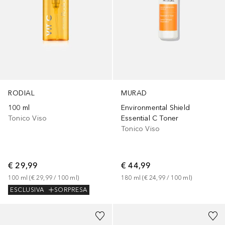
RODIAL
MURAD
100 ml
Environmental Shield
Tonico Viso
Essential C Toner
Tonico Viso
€ 29,99
€ 44,99
100
ml
 (
€ 29,99
 / 
100
ml
)
180
ml
 (
€ 24,99
 / 
100
ml
)
ESCLUSIVA
SORPRESA