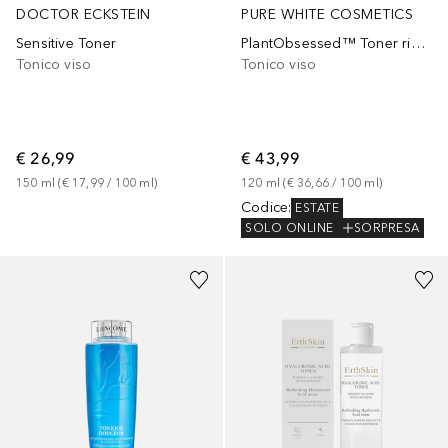
DOCTOR ECKSTEIN
PURE WHITE COSMETICS
Sensitive Toner
PlantObsessed™ Toner rigenerante
Tonico viso
Tonico viso
€ 26,99
€ 43,99
150
ml
 (
€ 17,99
 / 
100
ml
)
120
ml
 (
€ 36,66
 / 
100
ml
)
Codice
:
ESTATE
SOLO ONLINE
SORPRESA
Sponsorizzato
Sponsorizzato