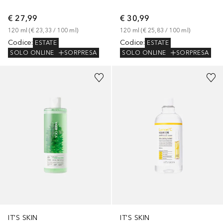
€ 27,99
€ 30,99
120
ml
 (
€ 23,33
 / 
100
ml
)
120
ml
 (
€ 25,83
 / 
100
ml
)
Codice
:
Codice
:
ESTATE
ESTATE
SOLO ONLINE
SORPRESA
SOLO ONLINE
SORPRESA
IT'S SKIN
IT'S SKIN