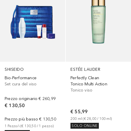
SHISEIDO
ESTÉE LAUDER
Bio-Performance
Perfectly Clean
Set cura del viso
Tonico Multi Action
Tonico viso
Prezzo originario
€ 260,99
€ 130,50
€ 55,99
Prezzo più basso
€ 130,50
200
ml
 (
€ 28,00
 / 
100
ml
)
SOLO ONLINE
1
Pezzo/i
 (
€ 130,50
 / 
1
pezzo
)