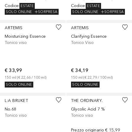
Codice
:
Codice
:
ESTATE
ESTATE
SOLO ONLINE
SORPRESA
SOLO ONLINE
SORPRESA
ARTEMIS
ARTEMIS
Moisturizing Essence
Clarifying Essence
Tonico viso
Tonico Viso
€ 33,99
€ 34,19
150
ml
 (
€ 22,66
 / 
100
ml
)
150
ml
 (
€ 22,79
 / 
100
ml
)
SOLO ONLINE
SOLO ONLINE
L:A BRUKET
THE ORDINARY.
No.68
Glycolic Acid 7 %
Tonico viso
Tonico viso
Prezzo originario
€ 15,99