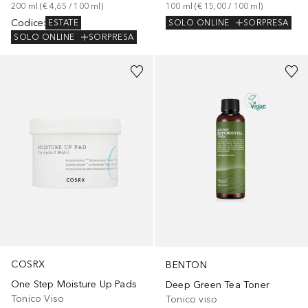
200
ml
 (
€ 4,65
 / 
100
ml
)
100
ml
 (
€ 15,00
 / 
100
ml
)
Codice
:
SOLO ONLINE
SORPRESA
ESTATE
SOLO ONLINE
SORPRESA
COSRX
BENTON
One Step Moisture Up Pads
Deep Green Tea Toner
Tonico Viso
Tonico viso