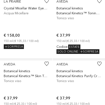
LA PRAIRIE
AVEDA
Crystal Micellar Water Eyes Face
Botanical kinetics
Acqua Micellare
Botanical Kinetics™ Toning Mist
Tonico viso
€ 158,00
€ 37,99
150
ml
 (
€ 105,33
 / 
100
ml
)
150
ml
 (
€ 25,33
 / 
100
ml
)
Codice
:
SORPRESA
ESTATE
SOLO ONLINE
SORPRESA
AVEDA
AVEDA
Botanical kinetics
Botanical kinetics
Botanical Kinetics™ Skin Toning Agent
Botanical Kinetics Purify Creme Cleanser
Tonico viso
Tonico viso
€ 37,99
€ 37,99
150
ml
 (
€ 25,33
 / 
100
ml
)
150
ml
 (
€ 25,33
 / 
100
ml
)