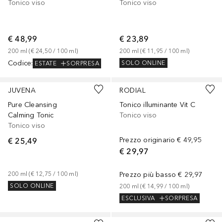
Tonico viso
Tonico viso
€ 48,99
€ 23,89
200
ml
 (
€ 24,50
 / 
100
ml
)
200
ml
 (
€ 11,95
 / 
100
ml
)
Codice
:
SOLO ONLINE
ESTATE
SORPRESA
JUVENA
RODIAL
Pure Cleansing
Tonico illuminante Vit C
Calming Tonic
Tonico viso
Tonico viso
€ 25,49
Prezzo originario
€ 49,95
€ 29,97
200
ml
 (
€ 12,75
 / 
100
ml
)
Prezzo più basso
€ 29,97
SOLO ONLINE
200
ml
 (
€ 14,99
 / 
100
ml
)
ESCLUSIVA
SORPRESA