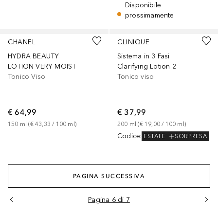
Disponibile
prossimamente
Sponsorizzato
Sponsorizzato
CHANEL
CLINIQUE
HYDRA BEAUTY
Sistema in 3 Fasi
LOTION VERY MOIST
Clarifying Lotion 2
Tonico Viso
Tonico viso
€ 64,99
€ 37,99
150
ml
 (
€ 43,33
 / 
100
ml
)
200
ml
 (
€ 19,00
 / 
100
ml
)
Codice
:
ESTATE
SORPRESA
PAGINA SUCCESSIVA
Pagina 6 di 7