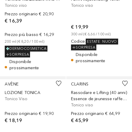
Tonico viso
Tonico viso
Prezzo originario
€ 20,90
€ 16,39
€ 19,99
Prezzo più basso
€ 16,29
300
ml
 (
€ 6,66
 / 
100
ml
)
Codice
:
ESTATE
NUOVO
200
ml
 (
€ 8,20
 / 
100
ml
)
SORPRESA
DERMOCOSMETICA
Disponibile
SORPRESA
prossimamente
Disponibile
prossimamente
AVÈNE
CLARINS
LOZIONE TONICA
Rassodare e Lifting (40 anni)
Tonico Viso
Essence de jeunesse raffermissante
Tonico viso
Prezzo originario
€ 19,90
Prezzo originario
€ 64,99
€ 18,19
€ 45,99