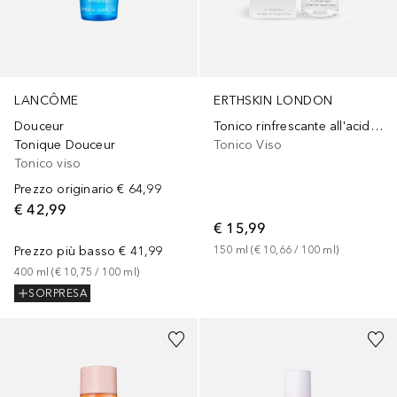
LANCÔME
ERTHSKIN LONDON
Douceur
Tonico rinfrescante all'acido ialuronico
Tonique Douceur
Tonico Viso
Tonico viso
Prezzo originario
€ 64,99
€ 42,99
€ 15,99
Prezzo più basso
€ 41,99
150
ml
 (
€ 10,66
 / 
100
ml
)
400
ml
 (
€ 10,75
 / 
100
ml
)
SORPRESA