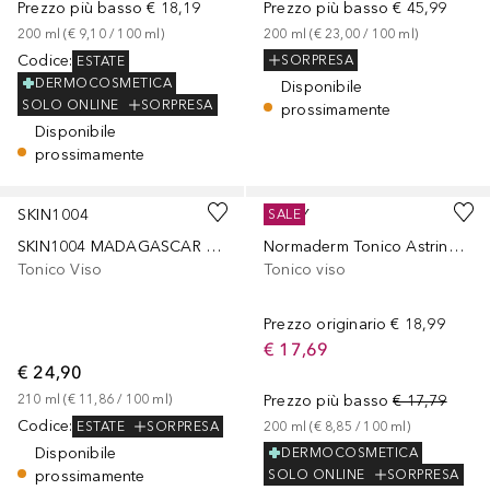
Prezzo più basso
€ 18,19
Prezzo più basso
€ 45,99
200
ml
 (
€ 9,10
 / 
100
ml
)
200
ml
 (
€ 23,00
 / 
100
ml
)
Codice
:
SORPRESA
ESTATE
DERMOCOSMETICA
Disponibile
SOLO ONLINE
SORPRESA
prossimamente
Disponibile
prossimamente
SKIN1004
VICHY
SALE
SKIN1004 MADAGASCAR CENTELLA POREMIZING CLEAR TONER 210ml
Normaderm Tonico Astringente Purificante per pelli grasse a tendenza acneica
Tonico Viso
Tonico viso
Prezzo originario
€ 18,99
€ 17,69
€ 24,90
210
ml
 (
€ 11,86
 / 
100
ml
)
Prezzo più basso
€ 17,79
Codice
:
ESTATE
SORPRESA
200
ml
 (
€ 8,85
 / 
100
ml
)
Disponibile
DERMOCOSMETICA
prossimamente
SOLO ONLINE
SORPRESA