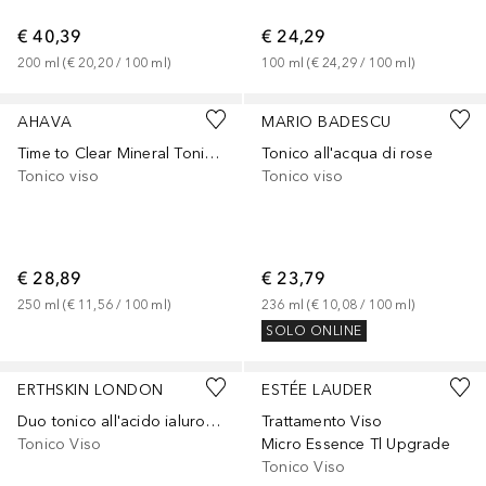
€ 40,39
€ 24,29
200
ml
 (
€ 20,20
 / 
100
ml
)
100
ml
 (
€ 24,29
 / 
100
ml
)
AHAVA
MARIO BADESCU
Time to Clear Mineral Toning Water
Tonico all'acqua di rose
Tonico viso
Tonico viso
€ 28,89
€ 23,79
250
ml
 (
€ 11,56
 / 
100
ml
)
236
ml
 (
€ 10,08
 / 
100
ml
)
SOLO ONLINE
Sponsorizzato
Sponsorizzato
ERTHSKIN LONDON
ESTÉE LAUDER
Duo tonico all'acido ialuronico
Trattamento Viso
Tonico Viso
Micro Essence Tl Upgrade
Tonico Viso