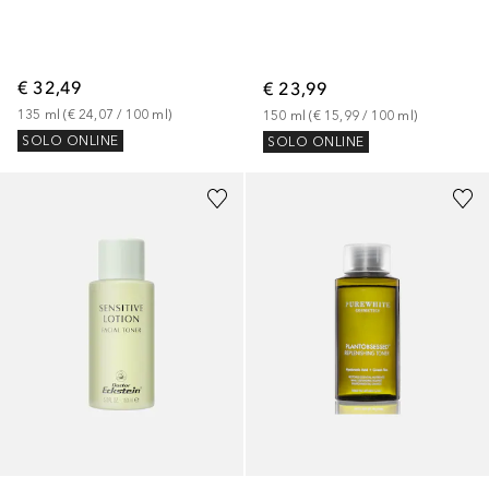
€ 32,49
€ 23,99
135
ml
 (
€ 24,07
 / 
100
ml
)
150
ml
 (
€ 15,99
 / 
100
ml
)
SOLO ONLINE
SOLO ONLINE