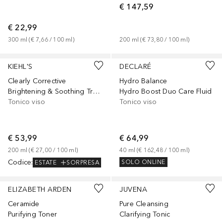
€ 147,59
€ 22,99
300
ml
 (
€ 7,66
 / 
100
ml
)
200
ml
 (
€ 73,80
 / 
100
ml
)
KIEHL'S
DECLARÉ
Clearly Corrective
Hydro Balance
Brightening & Soothing Treatment Water
Hydro Boost Duo Care Fluid
Tonico viso
Tonico viso
€ 53,99
€ 64,99
200
ml
 (
€ 27,00
 / 
100
ml
)
40
ml
 (
€ 162,48
 / 
100
ml
)
Codice
:
SOLO ONLINE
ESTATE
SORPRESA
ELIZABETH ARDEN
JUVENA
Ceramide
Pure Cleansing
Purifying Toner
Clarifying Tonic