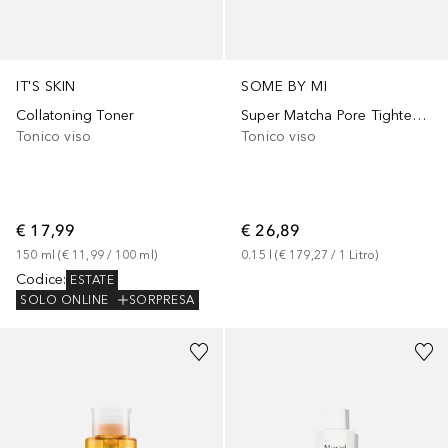
IT'S SKIN
SOME BY MI
Collatoning Toner
Super Matcha Pore Tightening Toner
Tonico viso
Tonico viso
€ 17,99
€ 26,89
150
ml
 (
€ 11,99
 / 
100
ml
)
0.15
l
 (
€ 179,27
 / 
1
Litro
)
Codice
:
ESTATE
SOLO ONLINE
SORPRESA