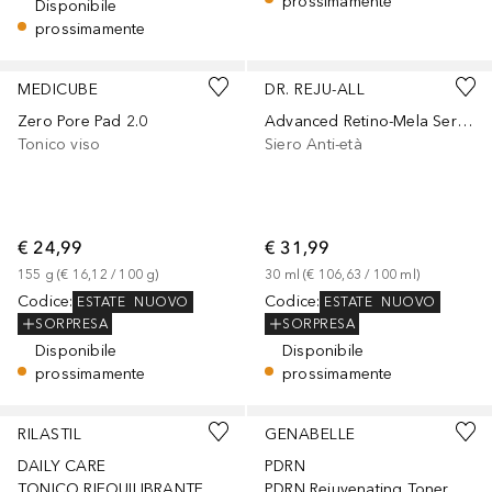
prossimamente
Disponibile
prossimamente
MEDICUBE
DR. REJU-ALL
Zero Pore Pad 2.0
Advanced Retino-Mela Serum
Tonico viso
Siero Anti-età
€ 24,99
€ 31,99
155
g
 (
€ 16,12
 / 
100
g
)
30
ml
 (
€ 106,63
 / 
100
ml
)
Codice
:
Codice
:
ESTATE
NUOVO
ESTATE
NUOVO
SORPRESA
SORPRESA
Disponibile
Disponibile
prossimamente
prossimamente
RILASTIL
GENABELLE
DAILY CARE
PDRN
TONICO RIEQUILIBRANTE ASTRINGENTE
PDRN Rejuvenating Toner