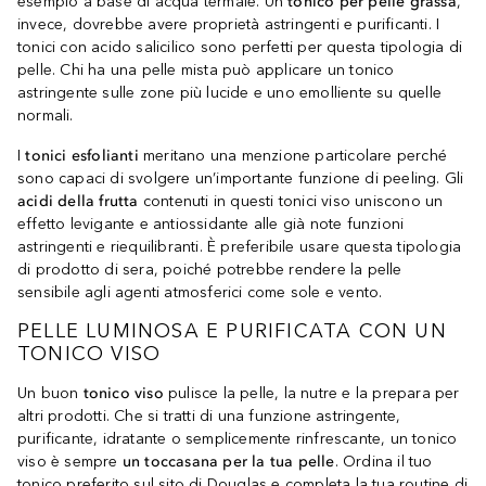
esempio a base di acqua termale. Un
tonico per pelle grassa
,
invece, dovrebbe avere proprietà astringenti e purificanti. I
tonici con acido salicilico sono perfetti per questa tipologia di
pelle. Chi ha una pelle mista può applicare un tonico
astringente sulle zone più lucide e uno emolliente su quelle
normali.
I
tonici esfolianti
meritano una menzione particolare perché
sono capaci di svolgere un’importante funzione di peeling. Gli
acidi della frutta
contenuti in questi tonici viso uniscono un
effetto levigante e antiossidante alle già note funzioni
astringenti e riequilibranti. È preferibile usare questa tipologia
di prodotto di sera, poiché potrebbe rendere la pelle
sensibile agli agenti atmosferici come sole e vento.
PELLE LUMINOSA E PURIFICATA CON UN
TONICO VISO
Un buon
tonico viso
pulisce la pelle, la nutre e la prepara per
altri prodotti. Che si tratti di una funzione astringente,
purificante, idratante o semplicemente rinfrescante, un tonico
viso è sempre
un toccasana per la tua pelle
. Ordina il tuo
tonico preferito sul sito di Douglas e completa la tua routine di