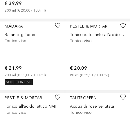
€ 39,99
200
ml
 (
€ 20,00
 / 
100
ml
)
MÁDARA
PESTLE & MORTAR
Balancing Toner
Tonico esfoliante all'acido glicolico
Tonico viso
Tonico viso
€ 21,99
€ 20,09
200
ml
 (
€ 11,00
 / 
100
ml
)
80
ml
 (
€ 25,11
 / 
100
ml
)
SOLO ONLINE
PESTLE & MORTAR
TAUTROPFEN
Tonico all'acido lattico NMF
Acqua di rose vellutata
Tonico viso
Tonico viso