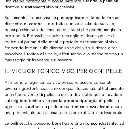
una
crema detergente
o
acqua micellare
e rende la pelle più
ricettiva ai trattamenti viso successivi.
Solitamente il tonico viso si può
applicare sulla pelle con un
dischetto di cotone
. Il prodotto non va strofinato sul viso,
bensì picchiettato dolcemente per far sì che penetri meglio in
profondità. È possibile anche raccogliere alcune gocce di
tonico
sul palmo delle mani
e portarlo direttamente al viso.
Premendo le mani sulle diverse zone del viso si riesce a far
assorbire il tonico alla pelle, effettuando allo stesso tempo un
massaggio rinfrescante e rilassante.
IL MIGLIOR TONICO VISO PER OGNI PELLE
All’interno di ogni tonico viso possono essere contenuti
diversi ingredienti, ciascuno dei quali funzionale al trattamento
di un tipo diverso di pelle. La scelta dovrebbe quindi ricadere
sul
migliore tonico viso per la propria tipologia di pelle
. In
ogni caso sarebbe da preferire un
tonico senza alcool
o con
una percentuale bassissima per evitare irritazioni indesiderate.
Le pelli secche possono beneficiare di un
tonico idratante
, ad