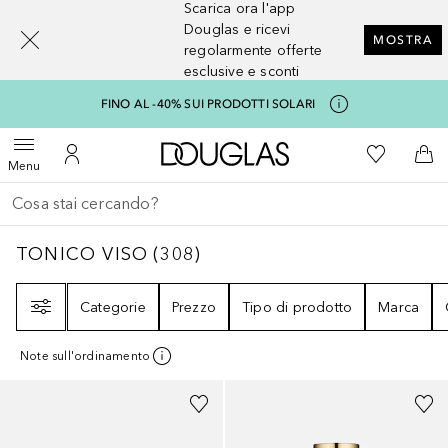
Scarica ora l'app
[navigation.slideout.screenreader]
Douglas e ricevi
MOSTRA
regolarmente offerte
esclusive e sconti
FINO AL -40% SUI PRODOTTI SOLARI
A Douglas Home
Alla Mia Li
Apri menu
Al Mio Account
Al 
Menu
Torna indietro
Esegui ricerca
TONICO VISO
308
RISULTATI
TONICO VISO
(
308
)
Filtri
Categorie
Prezzo
Tipo di prodotto
Marca
Note sull'ordinamento
Sponsorizzato
Sponsorizzato