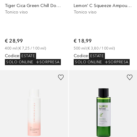
Tiger Cica Green Chill Down Toner
Lemon' C Squeeze Ampoule Toner
Tonico viso
Tonico viso
€ 28,99
€ 18,99
400
ml
 (
€ 7,25
 / 
100
ml
)
500
ml
 (
€ 3,80
 / 
100
ml
)
Codice
:
Codice
:
ESTATE
ESTATE
SOLO ONLINE
SORPRESA
SOLO ONLINE
SORPRESA