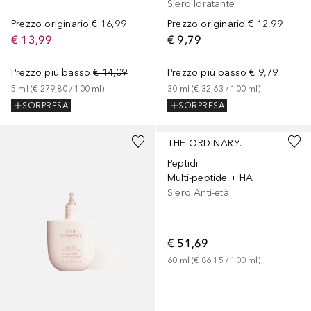
Siero Idratante
Prezzo originario
€ 16,99
Prezzo originario
€ 12,99
€ 13,99
€ 9,79
Prezzo più basso
€ 14,09
Prezzo più basso
€ 9,79
5
ml
 (
€ 279,80
 / 
100
ml
)
30
ml
 (
€ 32,63
 / 
100
ml
)
SORPRESA
SORPRESA
+
21
THE ORDINARY.
Peptidi
Multi-peptide + HA
Siero Anti-età
€ 51,69
60
ml
 (
€ 86,15
 / 
100
ml
)