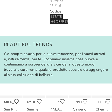
(
€ 799,75
/ 
100
g
)
Codice
:
ESTATE
SORPRESA
BEAUTIFUL TRENDS
C'è sempre spazio per le nuove tendenze, per i nuovi arrivati
e, naturalmente, per te! Scopriamo insieme cose nuove e
continuiamo a sorprenderci a vicenda. In questo modo,
troverai sicuramente qualche prodotto speciale da aggiungere
alla tua collezione di bellezza.
Salta
MILK_SHAKE
KYLIE COSMETICS
FLORENCE BY MILLS
ERBORIAN
SOL DE JANEIRO
Sun Ready Kit
Summer
PINEAPPLE WHIP 24HR REPLENISHING MOISTURIZER
Ginseng
Cheirosa 39