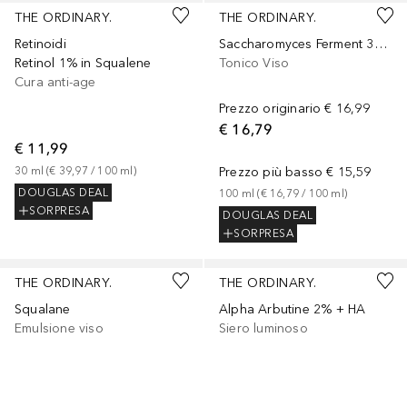
THE ORDINARY.
THE ORDINARY.
Retinoidi
Saccharomyces Ferment 30% Milky Toner
Retinol 1% in Squalene
Tonico Viso
Cura anti-age
Prezzo originario
€ 16,99
€ 16,79
€ 11,99
30
ml
 (
€ 39,97
 / 
100
ml
)
Prezzo più basso
€ 15,59
DOUGLAS DEAL
100
ml
 (
€ 16,79
 / 
100
ml
)
SORPRESA
DOUGLAS DEAL
SORPRESA
THE ORDINARY.
THE ORDINARY.
Squalane
Alpha Arbutine 2% + HA
Emulsione viso
Siero luminoso