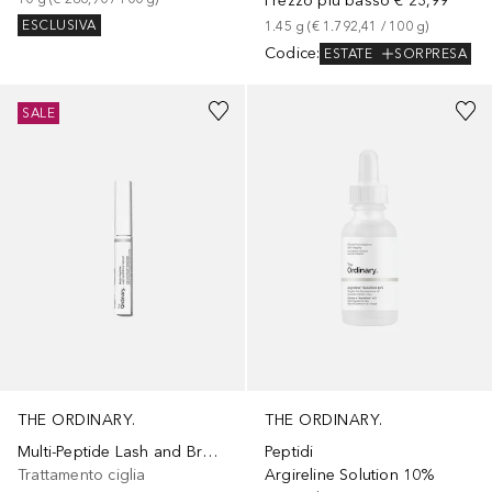
Prezzo più basso
€ 23,99
ESCLUSIVA
1.45
g
 (
€ 1.792,41
 / 
100
g
)
Codice
:
ESTATE
SORPRESA
SALE
THE ORDINARY.
THE ORDINARY.
Multi-Peptide Lash and Brow Serum
Peptidi
Trattamento ciglia
Argireline Solution 10%