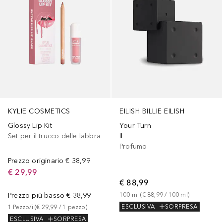
KYLIE COSMETICS
EILISH BILLIE EILISH
Glossy Lip Kit
Your Turn
Set per il trucco delle labbra
II
Profumo
Prezzo originario
€ 38,99
€ 29,99
€ 88,99
Prezzo più basso
€ 38,99
100
ml
 (
€ 88,99
 / 
100
ml
)
ESCLUSIVA
SORPRESA
1
Pezzo/i
 (
€ 29,99
 / 
1
pezzo
)
ESCLUSIVA
SORPRESA