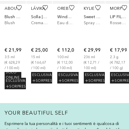
Salta
ABOUT-FACE
LÁVIKA
OREBELLA
KYLIE COSMETICS
MORPHE
Blush Rush
Scilla | Face Sun Cream SPF 50+ - Advanced UV Filters + Anti-Aging Defence
Window2Soul
Sweet Éclair Spray Corpo e Capelli
LIP FILTER HYDROPLUMP SOFT MATTE LIPSTICK
Blush
Crema solare per il corpo
Eau de Parfum
Spray corpo
Rossetto
€ 21,99
€ 25,00
€ 112,00
€ 29,99
€ 17,99
3.5
ml
15
ml
100
ml
236
ml
2.3
g
(
€ 628,29
(
€ 166,67
(
€ 112,00
(
€ 12,71
 / 
(
€ 782,17
/ 
100
ml
)
/ 
100
ml
)
/ 
100
ml
)
100
ml
)
/ 
100
g
)
SOLO
ESCLUSIVA
ESCLUSIVA
ESCLUSIVA
ESCLUSIV
ONLINE
ESCLUSIVA
SORPRESA
SORPRESA
SORPRESA
SORPRE
SORPRESA
YOUR BEAUTIFUL SELF
Esprimere la tua personalità e i tuoi sentimenti è qualcosa di