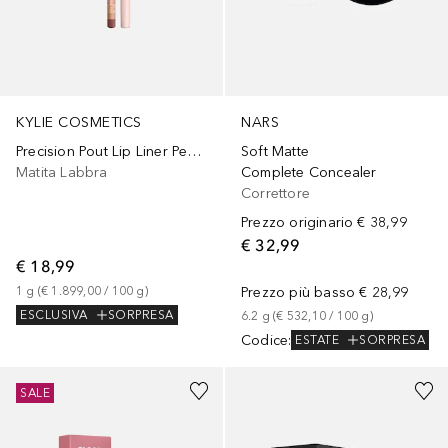
KYLIE COSMETICS
NARS
Precision Pout Lip Liner Pencil
Soft Matte
Matita Labbra
Complete Concealer
Correttore
Prezzo originario
€ 38,99
€ 32,99
€ 18,99
1
g
 (
€ 1.899,00
 / 
100
g
)
Prezzo più basso
€ 28,99
ESCLUSIVA
SORPRESA
6.2
g
 (
€ 532,10
 / 
100
g
)
Codice
:
ESTATE
SORPRESA
+
3
SALE