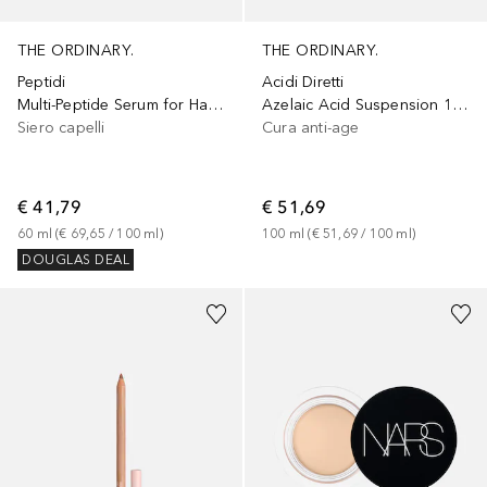
THE ORDINARY.
THE ORDINARY.
Peptidi
Acidi Diretti
Multi-Peptide Serum for Hair Density
Azelaic Acid Suspension 10%
Siero capelli
Cura anti-age
€ 41,79
€ 51,69
60
ml
 (
€ 69,65
 / 
100
ml
)
100
ml
 (
€ 51,69
 / 
100
ml
)
DOUGLAS DEAL
+
9
+
16