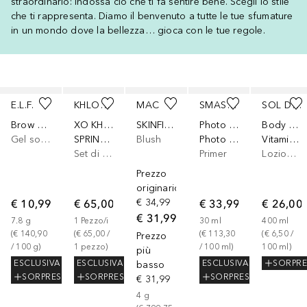
straordinario: indossa ciò che ti fa sentire bene. Scegli lo stile
che ti rappresenta. Diamo il benvenuto a tutte le tue sfumature
in un mondo dove la bellezza… gioca con le tue regole.
Salta
E.L.F.
KHLOÉ KARDASHIAN
MAC
SMASHBOX
SOL DE JANEIRO
Brow Laminating Gel
XO KHLOÉ
SKINFINISH COLOUR STRUCK BLUSH
Photo Finish
Body Badalada™
Gel sopracciglia
SPRING SET
Blush
Photo Finish Oil Control Mattifying Primer
Vitamin Infused 62
Set di fragranze
Primer
Lozione corpo
Prezzo
originario
€ 10,99
€ 65,00
€ 34,99
€ 33,99
€ 26,00
€ 31,99
7.8
g
1
Pezzo/i
30
ml
400
ml
(
€ 140,90
(
€ 65,00
 / 
(
€ 113,30
(
€ 6,50
 / 
Prezzo
/ 
100
g
)
1
pezzo
)
/ 
100
ml
)
100
ml
)
più
ESCLUSIVA
ESCLUSIVA
ESCLUSIVA
SORPRE
basso
SORPRESA
SORPRESA
SORPRESA
€ 31,99
4
g