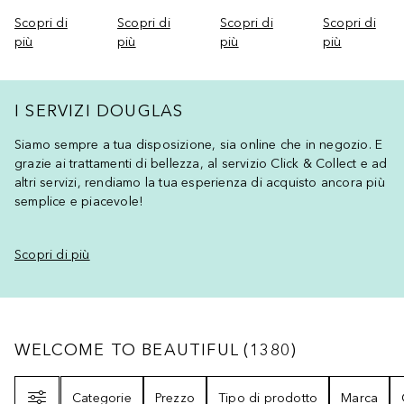
Scopri di
Scopri di
Scopri di
Scopri di
più
più
più
più
I SERVIZI DOUGLAS
Siamo sempre a tua disposizione, sia online che in negozio. E
grazie ai trattamenti di bellezza, al servizio Click & Collect e ad
altri servizi, rendiamo la tua esperienza di acquisto ancora più
semplice e piacevole!
Scopri di più
WELCOME TO BEAUTIFUL
1380
RISULTATI
WELCOME TO BEAUTIFUL
(
1380
)
Filtri
Categorie
Prezzo
Tipo di prodotto
Marca