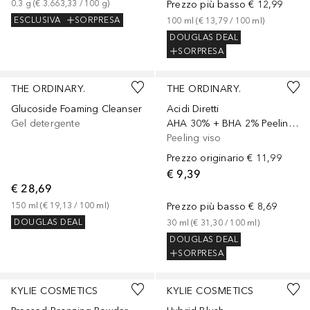
0.3
g
 (
€ 3.663,33
 / 
100
g
)
Prezzo più basso
€ 12,99
ESCLUSIVA
SORPRESA
100
ml
 (
€ 13,79
 / 
100
ml
)
DOUGLAS DEAL
SORPRESA
THE ORDINARY.
THE ORDINARY.
Glucoside Foaming Cleanser
Acidi Diretti
Gel detergente
AHA 30% + BHA 2% Peeling Solution
Peeling viso
Prezzo originario
€ 11,99
€ 9,39
€ 28,69
150
ml
 (
€ 19,13
 / 
100
ml
)
Prezzo più basso
€ 8,69
DOUGLAS DEAL
30
ml
 (
€ 31,30
 / 
100
ml
)
DOUGLAS DEAL
SORPRESA
+
2
+
5
KYLIE COSMETICS
KYLIE COSMETICS