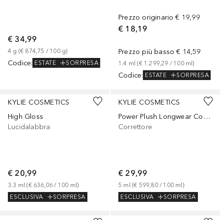
Prezzo originario
€ 19,99
€ 18,19
€ 34,99
4
g
 (
€ 874,75
 / 
100
g
)
Prezzo più basso
€ 14,59
Codice
:
ESTATE
SORPRESA
1.4
ml
 (
€ 1.299,29
 / 
100
ml
)
Codice
:
ESTATE
SORPRESA
+
10
+
33
KYLIE COSMETICS
KYLIE COSMETICS
High Gloss
Power Plush Longwear Concealer
Lucidalabbra
Correttore
€ 20,99
€ 29,99
3.3
ml
 (
€ 636,06
 / 
100
ml
)
5
ml
 (
€ 599,80
 / 
100
ml
)
ESCLUSIVA
SORPRESA
ESCLUSIVA
SORPRESA