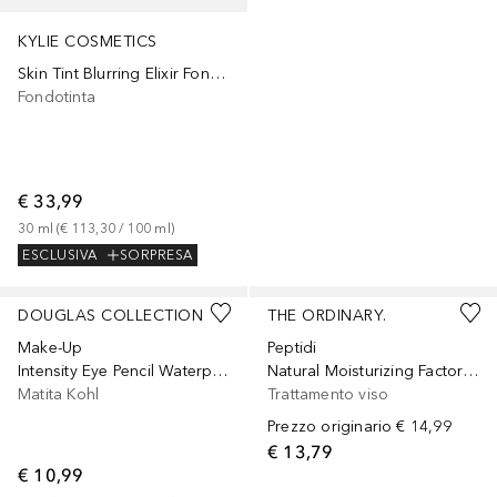
KYLIE COSMETICS
Skin Tint Blurring Elixir Fondotinta
Fondotinta
€ 33,99
30
ml
 (
€ 113,30
 / 
100
ml
)
ESCLUSIVA
SORPRESA
+
7
DOUGLAS COLLECTION
THE ORDINARY.
Make-Up
Peptidi
Intensity Eye Pencil Waterproof
Natural Moisturizing Factors + Beta Glucan
Matita Kohl
Trattamento viso
Prezzo originario
€ 14,99
€ 13,79
€ 10,99