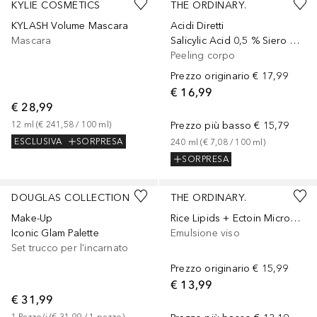
KYLIE COSMETICS
THE ORDINARY.
KYLASH Volume Mascara
Acidi Diretti
Mascara
Salicylic Acid 0,5 % Siero Corpo
Peeling corpo
Prezzo originario
€ 17,99
€ 16,99
€ 28,99
12
ml
 (
€ 241,58
 / 
100
ml
)
Prezzo più basso
€ 15,79
ESCLUSIVA
SORPRESA
240
ml
 (
€ 7,08
 / 
100
ml
)
SORPRESA
DOUGLAS COLLECTION
THE ORDINARY.
Make-Up
Rice Lipids + Ectoin Microemulsion
Iconic Glam Palette
Emulsione viso
Set trucco per l'incarnato
Prezzo originario
€ 15,99
€ 13,99
€ 31,99
1
Pezzo/i
 (
€ 31,99
 / 
1
pezzo
)