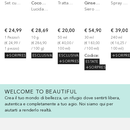
Set cura dei capelli
Coconut Water Lip Stain
Trattamento viso
Ginseng Micro Shot Advanced 0.3%
Spray corpo
Lucidalabbra
Siero Anti-età
€ 24,99
€ 28,69
€ 20,00
€ 54,90
€ 39,00
1
Pezzo/i
10
g
50
ml
30
ml
240
ml
(
€ 24,99
 / 
(
€ 286,90
(
€ 40,00
 / 
(
€ 183,00
(
€ 16,25
 / 
1
pezzo
)
/ 
100
g
)
100
ml
)
/ 
100
ml
)
100
ml
)
Codice
:
SORPRESA
ESCLUSIVA
ESCLUSIVA
SORPRE
SORPRESA
ESTATE
SORPRESA
WELCOME TO BEAUTIFUL
Crea il tuo mondo di bellezza, un rifugio dove sentirti libera,
autentica e completamente a tuo agio. Noi siamo qui per
aiutarti a renderlo realtà.