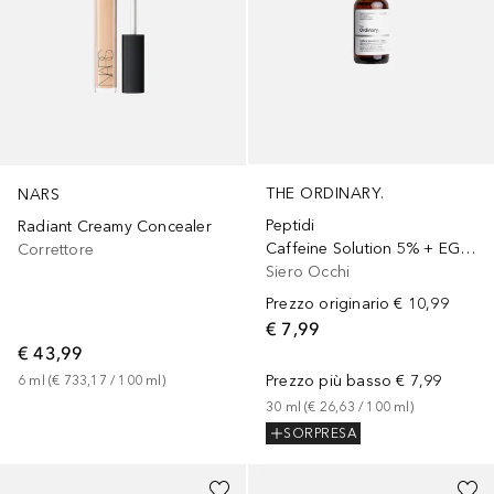
THE ORDINARY.
NARS
Peptidi
Radiant Creamy Concealer
Caffeine Solution 5% + EGCG
Correttore
Siero Occhi
Prezzo originario
€ 10,99
€ 7,99
€ 43,99
Prezzo più basso
€ 7,99
6
ml
 (
€ 733,17
 / 
100
ml
)
30
ml
 (
€ 26,63
 / 
100
ml
)
SORPRESA
+
2
+
29