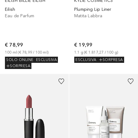
EILISH BILLIE EILISH
KYLIE COSMETICS
Eilish
Plumping Lip Liner
Eau de Parfum
Matita Labbra
€ 78,99
€ 19,99
100
ml
 (
€ 78,99
 / 
100
ml
)
1.1
g
 (
€ 1.817,27
 / 
100
g
)
SOLO ONLINE
ESCLUSIVA
ESCLUSIVA
SORPRESA
SORPRESA
+
36