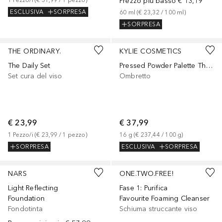
Prezzo più basso
€ 13,19
ESCLUSIVA
SORPRESA
60
ml
 (
€ 23,32
 / 
100
ml
)
SORPRESA
THE ORDINARY.
KYLIE COSMETICS
The Daily Set
Pressed Powder Palette The Bronze Palette
Set cura del viso
Ombretto
€ 23,99
€ 37,99
1
Pezzo/i
 (
€ 23,99
 / 
1
pezzo
)
16
g
 (
€ 237,44
 / 
100
g
)
SORPRESA
ESCLUSIVA
SORPRESA
+
29
NARS
ONE.TWO.FREE!
Light Reflecting
Fase 1: Purifica
Foundation
Favourite Foaming Cleanser
Fondotinta
Schiuma struccante viso