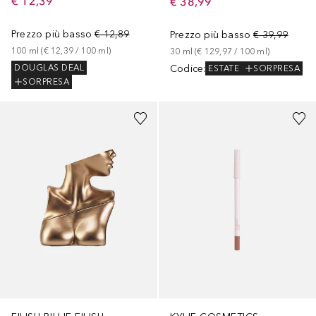
€ 12,39
€ 38,99
Prezzo più basso
€ 12,89
Prezzo più basso
€ 39,99
100
ml
 (
€ 12,39
 / 
100
ml
)
30
ml
 (
€ 129,97
 / 
100
ml
)
Codice
:
DOUGLAS DEAL
ESTATE
SORPRESA
SORPRESA
+
3