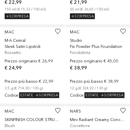
€ 22,99
€ 21,99
150
ml
 (
€ 15,33
 / 
100
ml
)
60
ml
 (
€ 36,65
 / 
100
ml
)
SORPRESA
SORPRESA
+
30
+
66
MAC
MAC
M·A·Cximal
Studio
Sleek Satin Lipstick
Fix Powder Plus Foundation
Rossetto
Fondotinta
Prezzo originario
€ 26,99
Prezzo originario
€ 45,00
€ 24,99
€ 38,99
Prezzo più basso
€ 22,99
Prezzo più basso
€ 38,99
3.5
g
 (
€ 714,00
 / 
100
g
)
12
g
 (
€ 324,92
 / 
100
g
)
Codice
:
Codice
:
ESTATE
SORPRESA
ESTATE
SORPRESA
+
26
+
7
MAC
NARS
SKINFINISH COLOUR STRUCK BLUSH
Mini Radiant Creamy Concealar
Blush
Correttore