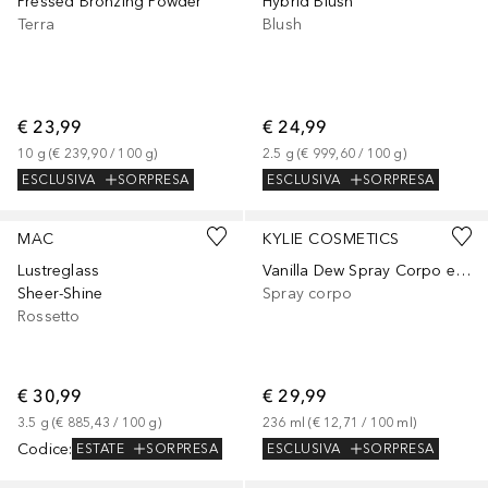
Pressed Bronzing Powder
Hybrid Blush
Terra
Blush
€ 23,99
€ 24,99
10
g
 (
€ 239,90
 / 
100
g
)
2.5
g
 (
€ 999,60
 / 
100
g
)
ESCLUSIVA
SORPRESA
ESCLUSIVA
SORPRESA
+
29
MAC
KYLIE COSMETICS
Lustreglass
Vanilla Dew Spray Corpo e Capelli
Sheer-Shine
Spray corpo
Rossetto
€ 30,99
€ 29,99
3.5
g
 (
€ 885,43
 / 
100
g
)
236
ml
 (
€ 12,71
 / 
100
ml
)
Codice
:
ESCLUSIVA
SORPRESA
ESTATE
SORPRESA