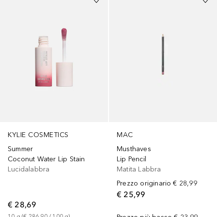
KYLIE COSMETICS
MAC
Summer
Musthaves
Coconut Water Lip Stain
Lip Pencil
Lucidalabbra
Matita Labbra
Prezzo originario
€ 28,99
€ 25,99
€ 28,69
10
g
 (
€ 286,90
 / 
100
g
)