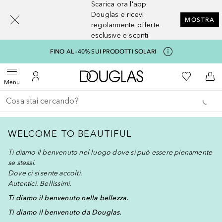
Scarica ora l'app
[navigation.slideout.screenreader]
Douglas e ricevi
MOSTRA
regolarmente offerte
esclusive e sconti
FINO AL -40% SUI PRODOTTI SOLARI
A Douglas Home
Alla Mia Li
Apri menu
Al Mio Account
Al 
Menu
Torna indietro
Esegui ricerca
WELCOME TO BEAUTIFUL
Ti diamo il benvenuto nel luogo dove si può essere pienamente
se stessi.
Dove ci si sente accolti.
Autentici. Bellissimi.
Ti diamo il benvenuto nella bellezza.
Ti diamo il benvenuto da Douglas.