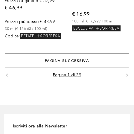
Prezzo originario
€ 57,99
€ 46,99
€ 16,99
Prezzo più basso
€ 43,99
100
ml
 (
€ 16,99
 / 
100
ml
)
ESCLUSIVA
SORPRESA
30
ml
 (
€ 156,63
 / 
100
ml
)
Codice
:
ESTATE
SORPRESA
PAGINA SUCCESSIVA
Pagina 1 di 29
Iscriviti ora alla Newsletter