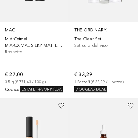
MAC
THE ORDINARY.
M·A·Cximal
The Clear Set
M·A·CXIMAL SILKY MATTE LIPSTICK
Set cura del viso
Rossetto
€ 27,00
€ 33,29
3.5
g
 (
€ 771,43
 / 
100
g
)
1
Pezzo/i
 (
€ 33,29
 / 
1
pezzo
)
Codice
:
DOUGLAS DEAL
ESTATE
SORPRESA
+
15