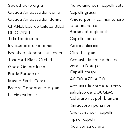
Sweed siero ciglia
Più volume per i capelli sottili
Gisada Ambassador uomo
Capelli grassi
Gisada Ambassador donna
Amore per i ricci: mantenere
la permanente
CHANEL Eau de toilette BLEU
Borse sotto gli occhi
DE CHANEL
Tirtir fondotinta
Capelli spenti
Invictus profumo uomo
Acido salicilico
Beauty of Joseon sunscreen
Olio di argan
Tom Ford Black Orchid
Acquista la crema di aloe
vera su Douglas
Good Girl profumo
Capelli crespi
Prada Paradoxe
ACIDO AZELAICO
Master Patch Cosrx
Acquista le creme all’acido
Breeze Deodorante Argan
salicilico da DOUGLAS
La vie est belle
Colorare i capelli bianchi
Rimuovere i punti neri
Cheratina per i capelli
Tipi di capelli
Ricci senza calore