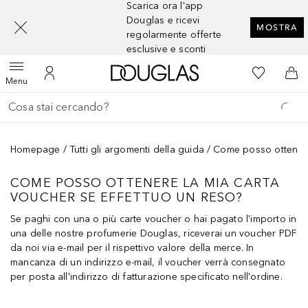
Scarica ora l'app
[navigation.slideout.screenreader]
Douglas e ricevi
MOSTRA
regolarmente offerte
esclusive e sconti
A Douglas Home
Alla Mia Li
Apri menu
Al Mio Account
Al 
Menu
Torna indietro
Esegui ricerca
Homepage
Tutti gli argomenti della guida
Come posso ottenere 
COME POSSO OTTENERE LA MIA CARTA
VOUCHER SE EFFETTUO UN RESO?
Se paghi con una o più carte voucher o hai pagato l'importo in
una delle nostre profumerie Douglas, riceverai un voucher PDF
da noi via e-mail per il rispettivo valore della merce. In
mancanza di un indirizzo e-mail, il voucher verrà consegnato
per posta all'indirizzo di fatturazione specificato nell'ordine.