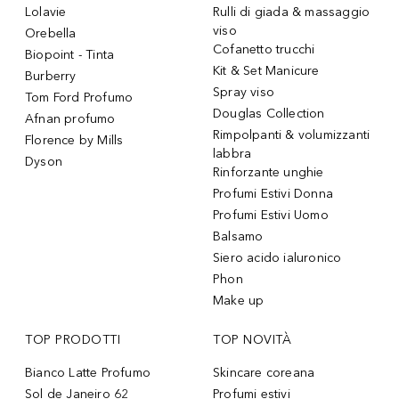
Lolavie
Rulli di giada & massaggio
viso
Orebella
Cofanetto trucchi
Biopoint - Tinta
Kit & Set Manicure
Burberry
Spray viso
Tom Ford Profumo
Douglas Collection
Afnan profumo
Rimpolpanti & volumizzanti
Florence by Mills
labbra
Dyson
Rinforzante unghie
Profumi Estivi Donna
Profumi Estivi Uomo
Balsamo
Siero acido ialuronico
Phon
Make up
TOP PRODOTTI
TOP NOVITÀ
Bianco Latte Profumo
Skincare coreana
Sol de Janeiro 62
Profumi estivi