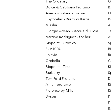
The Ordinary
G
Dolce & Gabbana Profumo
B
Aveda - Botanical Repair
El
Phytorelax - Burro di Karitè
B
Missha
A
Giorgio Armani - Acqua di Gioia
T
Narciso Rodriguez - for her
Ar
Biopoint - Orovivo
S
Skin1004
B
Lolavie
R
Orebella
C
Biopoint - Tinta
K
Burberry
S
Tom Ford Profumo
D
Afnan profumo
R
Florence by Mills
R
Dyson
P
P
B