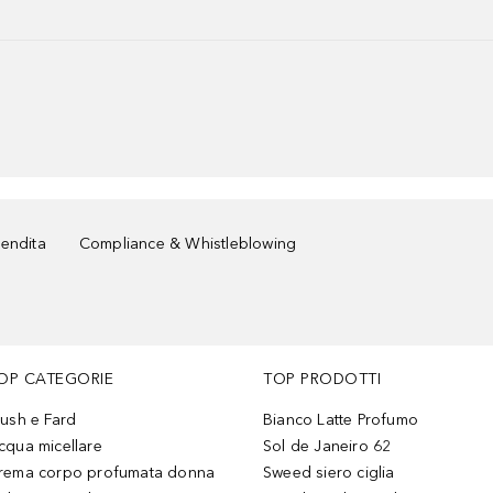
vendita
Compliance & Whistleblowing
OP CATEGORIE
TOP PRODOTTI
lush e Fard
Bianco Latte Profumo
cqua micellare
Sol de Janeiro 62
rema corpo profumata donna
Sweed siero ciglia