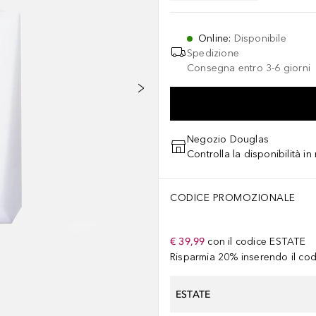
Online
:
Disponibile
Spedizione
Consegna entro 3-6 giorni
Negozio Douglas
Controlla la disponibilità i
CODICE PROMOZIONALE
€ 39,99
con il codice
ESTATE
Risparmia 20% inserendo il codi
ESTATE