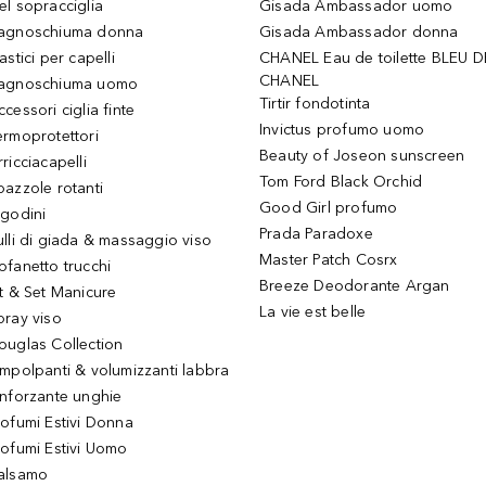
el sopracciglia
Gisada Ambassador uomo
agnoschiuma donna
Gisada Ambassador donna
astici per capelli
CHANEL Eau de toilette BLEU D
CHANEL
agnoschiuma uomo
Tirtir fondotinta
ccessori ciglia finte
Invictus profumo uomo
ermoprotettori
Beauty of Joseon sunscreen
ricciacapelli
Tom Ford Black Orchid
pazzole rotanti
Good Girl profumo
igodini
Prada Paradoxe
ulli di giada & massaggio viso
Master Patch Cosrx
ofanetto trucchi
Breeze Deodorante Argan
it & Set Manicure
La vie est belle
pray viso
ouglas Collection
impolpanti & volumizzanti labbra
inforzante unghie
rofumi Estivi Donna
rofumi Estivi Uomo
alsamo