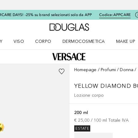
RCARE DAYS! -25% su brand selezionati solo da APP
Codice:
APPCARE
A Douglas Home
Y
VISO
CORPO
DERMOCOSMETICA
MAKE UP
menu K-BEAUTY
Apri il menu Viso
Apri il menu Corpo
Apri il menu DERMOCOSMETICA
Apri il me
Homepage
Profumi
Donna
YELLOW DIAMOND
B
Lozione corpo
200 ml
€ 25,00
 / 
100
ml
Totale IVA
ESTATE