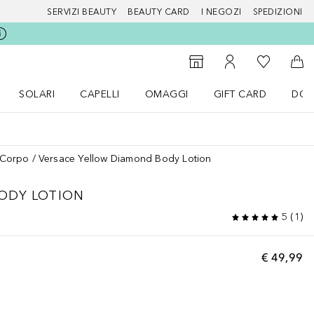
SERVIZI BEAUTY
BEAUTY CARD
I NEGOZI
SPEDIZIONI
Alla Mia Li
Storefinder
Al Mio Account
Al 
SOLARI
CAPELLI
OMAGGI
GIFT CARD
DOU
nu Make up
Apri il menu SOLARI
Apri il menu Capelli
Apri il menu OMAGGI
Corpo
Versace Yellow Diamond Body Lotion
ODY LOTION
5
(
1
)
€ 49,99