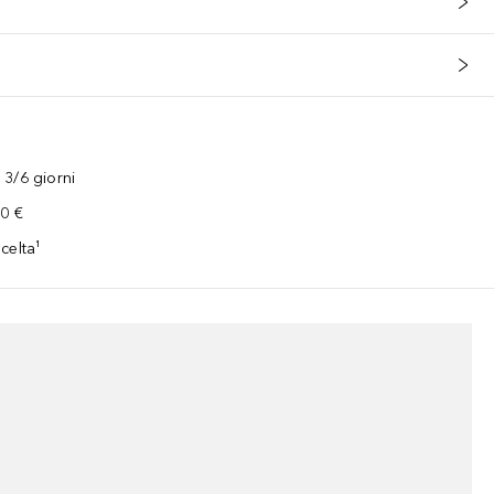
3/6 giorni
00 €
celta¹