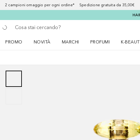
2 campioni omaggio per ogni ordine* Spedizione gratuita da 35,00€
HAI
Torna indietro
Esegui ricerca
PROMO
NOVITÀ
MARCHI
PROFUMI
K-BEAUT
Apri il menu PROMO
Apri il menu NOVITÀ
Apri il menu MARCHI
Apri il menu Profumi
Apri il 