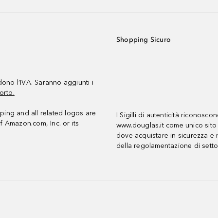
Shopping Sicuro
udono l’IVA. Saranno aggiunti i
orto.
ing and all related logos are
I Sigilli di autenticità riconosco
f Amazon.com, Inc. or its
www.douglas.it come unico sito 
dove acquistare in sicurezza e n
della regolamentazione di setto