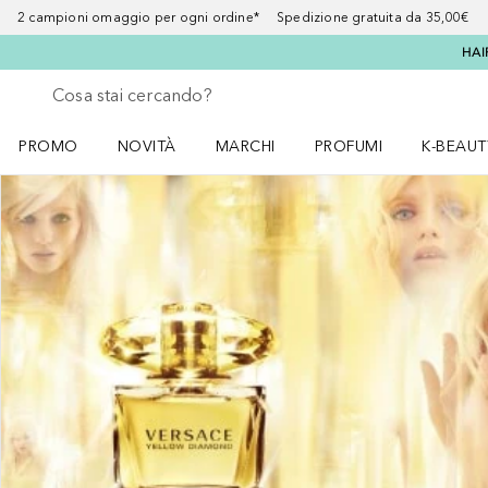
2 campioni omaggio per ogni ordine* Spedizione gratuita da 35,00€
HAI
Torna indietro
Esegui ricerca
PROMO
NOVITÀ
MARCHI
PROFUMI
K-BEAUT
Apri il menu PROMO
Apri il menu NOVITÀ
Apri il menu MARCHI
Apri il menu Profumi
Apri il 