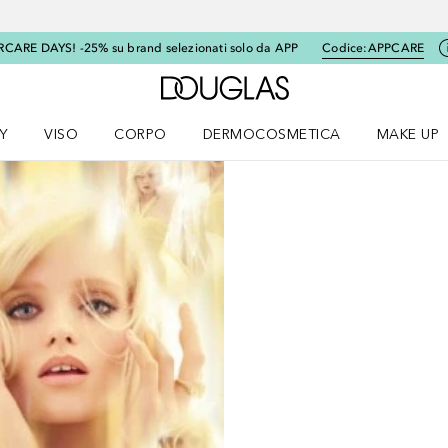
RCARE DAYS! -25% su brand selezionati solo da APP
Codice:
APPCARE
A Douglas Home
Y
VISO
CORPO
DERMOCOSMETICA
MAKE UP
menu K-BEAUTY
Apri il menu Viso
Apri il menu Corpo
Apri il menu DERMOCOSMETICA
Apri il me