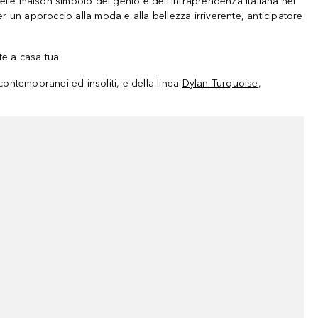
lle maison simbolo del genio e dell’intraprendenza italiana nel
er un approccio alla moda e alla bellezza irriverente, anticipatore
te a casa tua.
 contemporanei ed insoliti, e della linea
Dylan Turquoise
,