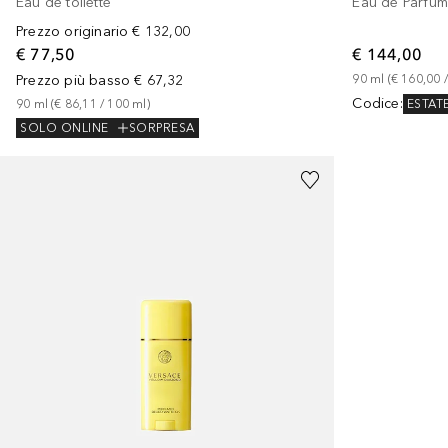
Eau de toilette
Eau de Parfu
Prezzo originario
€ 132,00
€ 77,50
€ 144,00
Prezzo più basso
€ 67,32
90
ml
 (
€ 160,00
 /
Codice
:
90
ml
 (
€ 86,11
 / 
100
ml
)
ESTAT
SOLO ONLINE
SORPRESA