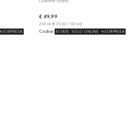
Lozione corpo
€ 49,99
200
ml
 (
€ 25,00
 / 
100
ml
)
Codice
:
SORPRESA
ESTATE
SOLO ONLINE
SORPRESA