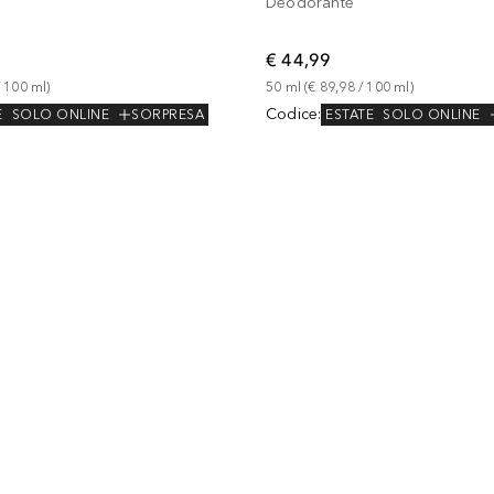
m
Deodorante
€ 44,99
 
100
ml
)
50
ml
 (
€ 89,98
 / 
100
ml
)
Codice
:
E
SOLO ONLINE
SORPRESA
ESTATE
SOLO ONLINE