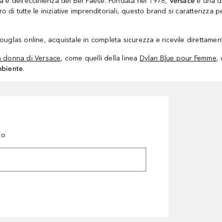
a e dell’eccellenza del Bel Paese. Fondata nel 1978,
Versace
è una de
i tutte le iniziative imprenditoriali, questo brand si caratterizza p
uglas online, acquistale in completa sicurezza e ricevile direttamen
a donna di Versace
, come quelli della linea
Dylan Blue pour Femme
,
mbiente
.
ro