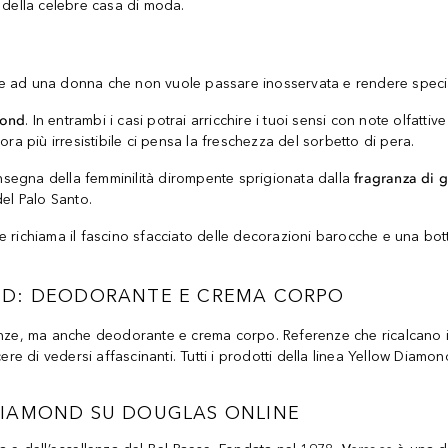
 della celebre casa di moda.
re ad una donna che non vuole passare inosservata e rendere special
mond
. In entrambi i casi potrai arricchire i tuoi sensi con note olfatt
ra più irresistibile ci pensa la freschezza del sorbetto di pera.
nsegna della femminilità dirompente sprigionata dalla
fragranza di g
del Palo Santo.
he richiama il fascino sfacciato delle decorazioni barocche e una bott
ND: DEODORANTE E CREMA CORPO
ze, ma anche deodorante e crema corpo. Referenze che ricalcano il
ere di vedersi affascinanti. Tutti i prodotti della linea Yellow Diamo
DIAMOND SU DOUGLAS ONLINE