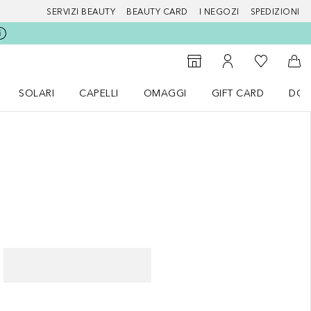
SERVIZI BEAUTY
BEAUTY CARD
I NEGOZI
SPEDIZIONI
Alla Mia Li
Storefinder
Al Mio Account
Al 
SOLARI
CAPELLI
OMAGGI
GIFT CARD
DOU
nu Make up
Apri il menu SOLARI
Apri il menu Capelli
Apri il menu OMAGGI