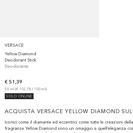
VERSACE
Yellow Diamond
Deodorant Stick
Deodorante
€ 51,39
50
ml
 (
€ 102,78
 / 
100
ml
)
SOLO ONLINE
ACQUISTA VERSACE YELLOW DIAMOND SUL
Iconici come il diamante ed eccentrici come tutte le creazioni de
fragranze Yellow Diamond sono un omaggio a quell’eleganza corag