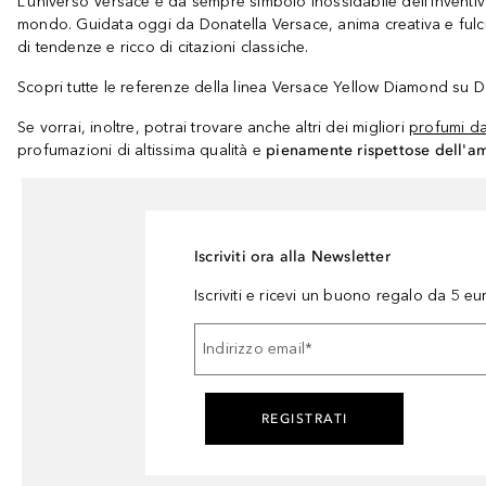
L’universo Versace è da sempre simbolo inossidabile dell’inventiv
mondo. Guidata oggi da Donatella Versace, anima creativa e fulcro d
di tendenze e ricco di citazioni classiche.
Scopri tutte le referenze della linea Versace Yellow Diamond su Do
Se vorrai, inoltre, potrai trovare anche altri dei migliori
profumi d
profumazioni di altissima qualità e
pienamente rispettose dell'a
Iscriviti ora alla Newsletter
Iscriviti e ricevi un buono regalo da 5 eu
Indirizzo email
*
REGISTRATI