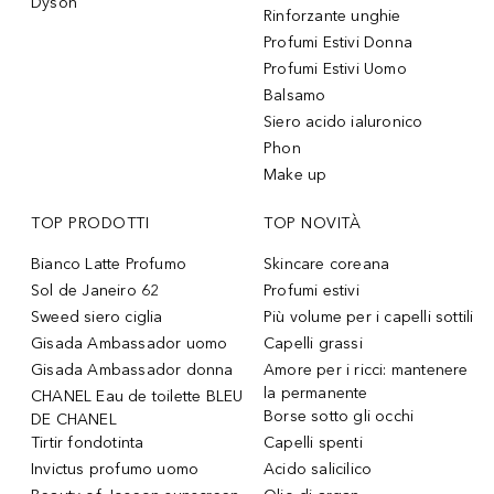
Dyson
Rinforzante unghie
Profumi Estivi Donna
Profumi Estivi Uomo
Balsamo
Siero acido ialuronico
Phon
Make up
TOP PRODOTTI
TOP NOVITÀ
Bianco Latte Profumo
Skincare coreana
Sol de Janeiro 62
Profumi estivi
Sweed siero ciglia
Più volume per i capelli sottili
Gisada Ambassador uomo
Capelli grassi
Gisada Ambassador donna
Amore per i ricci: mantenere
la permanente
CHANEL Eau de toilette BLEU
Borse sotto gli occhi
DE CHANEL
Tirtir fondotinta
Capelli spenti
Invictus profumo uomo
Acido salicilico