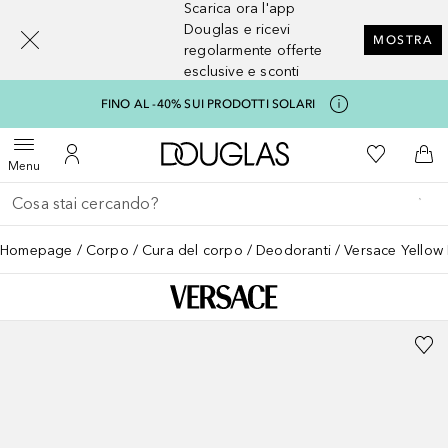
Scarica ora l'app
[navigation.slideout.screenreader]
Douglas e ricevi
MOSTRA
regolarmente offerte
esclusive e sconti
FINO AL -40% SUI PRODOTTI SOLARI
A Douglas Home
Alla Mia Li
Apri menu
Al Mio Account
Al 
Menu
Torna indietro
Esegui ricerca
Homepage
Corpo
Cura del corpo
Deodoranti
Versace Yello