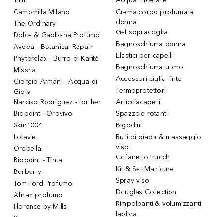
Tirtir
Acqua micellare
Camomilla Milano
Crema corpo profumata
donna
The Ordinary
Gel sopracciglia
Dolce & Gabbana Profumo
Bagnoschiuma donna
Aveda - Botanical Repair
Elastici per capelli
Phytorelax - Burro di Karitè
Bagnoschiuma uomo
Missha
Accessori ciglia finte
Giorgio Armani - Acqua di
Termoprotettori
Gioia
Narciso Rodriguez - for her
Arricciacapelli
Biopoint - Orovivo
Spazzole rotanti
Skin1004
Bigodini
Lolavie
Rulli di giada & massaggio
viso
Orebella
Cofanetto trucchi
Biopoint - Tinta
Kit & Set Manicure
Burberry
Spray viso
Tom Ford Profumo
Douglas Collection
Afnan profumo
Rimpolpanti & volumizzanti
Florence by Mills
labbra