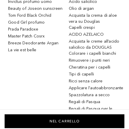
Invictus profumo uomo
Acido salicilico
Beauty of Joseon sunscreen
Olio di argan
Tom Ford Black Orchid
Acquista la crema di aloe
vera su Douglas
Good Girl profumo
Capelli crespi
Prada Paradoxe
ACIDO AZELAICO
Master Patch Cosrx
Acquista le creme all’acido
Breeze Deodorante Argan
salicilico da DOUGLAS
La vie est belle
Colorare i capelli bianchi
Rimuovere i punti neri
Cheratina per i capelli
Tipi di capelli
Ricci senza calore
Applicare l'autoabbronzante
Spazzolatura a secco
Regali di Pasqua
Regali di Pasqua per le
donne
Regali di Pasqua per gli
NEL CARRELLO
uomini