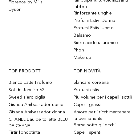
Rimpolpanti & volumizzanti
Florence by Mills
labbra
Dyson
Rinforzante unghie
Profumi Estivi Donna
Profumi Estivi Uomo
Balsamo
Siero acido ialuronico
Phon
Make up
TOP PRODOTTI
TOP NOVITÀ
Bianco Latte Profumo
Skincare coreana
Sol de Janeiro 62
Profumi estivi
Sweed siero ciglia
Più volume per i capelli sottili
Gisada Ambassador uomo
Capelli grassi
Gisada Ambassador donna
Amore per i ricci: mantenere
la permanente
CHANEL Eau de toilette BLEU
Borse sotto gli occhi
DE CHANEL
Tirtir fondotinta
Capelli spenti