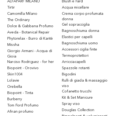
ALFAPARF MILANO
Blush e Fard
Tirtir
Acqua micellare
Camomilla Milano
Crema corpo profumata
donna
The Ordinary
Gel sopracciglia
Dolce & Gabbana Profumo
Bagnoschiuma donna
Aveda - Botanical Repair
Elastici per capelli
Phytorelax - Burro di Karitè
Bagnoschiuma uomo
Missha
Accessori ciglia finte
Giorgio Armani - Acqua di
Termoprotettori
Gioia
Narciso Rodriguez - for her
Arricciacapelli
Biopoint - Orovivo
Spazzole rotanti
Skin1004
Bigodini
Lolavie
Rulli di giada & massaggio
viso
Orebella
Cofanetto trucchi
Biopoint - Tinta
Kit & Set Manicure
Burberry
Spray viso
Tom Ford Profumo
Douglas Collection
Afnan profumo