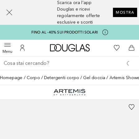
Scarica ora l'app
[navigation.slideout.screenreader]
Douglas e ricevi
MOSTRA
regolarmente offerte
esclusive e sconti
FINO AL -40% SUI PRODOTTI SOLARI
A Douglas Home
Alla Mia Li
Apri menu
Al Mio Account
Al 
Menu
Torna indietro
Esegui ricerca
Homepage
Corpo
Detergenti corpo
Gel doccia
Artemis Showe