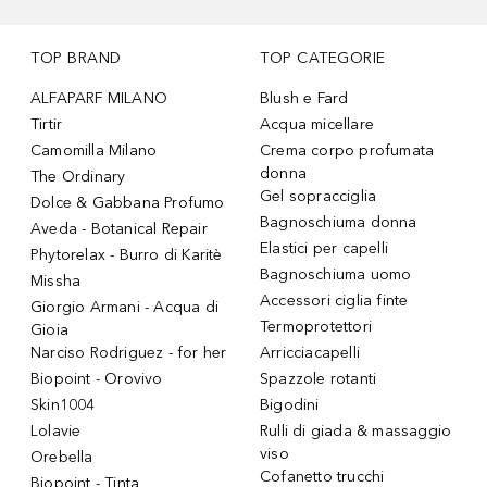
TOP BRAND
TOP CATEGORIE
ALFAPARF MILANO
Blush e Fard
Tirtir
Acqua micellare
Camomilla Milano
Crema corpo profumata
donna
The Ordinary
Gel sopracciglia
Dolce & Gabbana Profumo
Bagnoschiuma donna
Aveda - Botanical Repair
Elastici per capelli
Phytorelax - Burro di Karitè
Bagnoschiuma uomo
Missha
Accessori ciglia finte
Giorgio Armani - Acqua di
Termoprotettori
Gioia
Narciso Rodriguez - for her
Arricciacapelli
Biopoint - Orovivo
Spazzole rotanti
Skin1004
Bigodini
Lolavie
Rulli di giada & massaggio
viso
Orebella
Cofanetto trucchi
Biopoint - Tinta