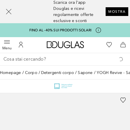
Scarica ora l'app
[navigation.slideout.screenreader]
Douglas e ricevi
MOSTRA
regolarmente offerte
esclusive e sconti
FINO AL -40% SUI PRODOTTI SOLARI
A Douglas Home
Alla Mia Li
Apri menu
Al Mio Account
Al 
Menu
Torna indietro
Esegui ricerca
Homepage
Corpo
Detergenti corpo
Sapone
YOGH Revive - Sa