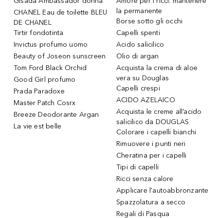
Gisada Ambassador donna
Amore per i ricci: mantenere
la permanente
CHANEL Eau de toilette BLEU
Borse sotto gli occhi
DE CHANEL
Tirtir fondotinta
Capelli spenti
Invictus profumo uomo
Acido salicilico
Beauty of Joseon sunscreen
Olio di argan
Tom Ford Black Orchid
Acquista la crema di aloe
vera su Douglas
Good Girl profumo
Capelli crespi
Prada Paradoxe
ACIDO AZELAICO
Master Patch Cosrx
Acquista le creme all’acido
Breeze Deodorante Argan
salicilico da DOUGLAS
La vie est belle
Colorare i capelli bianchi
Rimuovere i punti neri
Cheratina per i capelli
Tipi di capelli
Ricci senza calore
Applicare l'autoabbronzante
Spazzolatura a secco
Regali di Pasqua