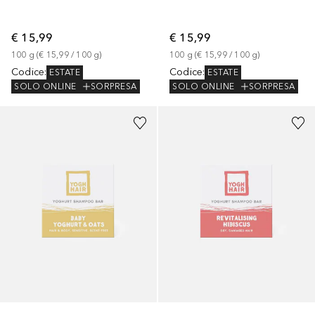
€ 15,99
€ 15,99
100
g
 (
€ 15,99
 / 
100
g
)
100
g
 (
€ 15,99
 / 
100
g
)
Codice
:
Codice
:
ESTATE
ESTATE
SOLO ONLINE
SORPRESA
SOLO ONLINE
SORPRESA