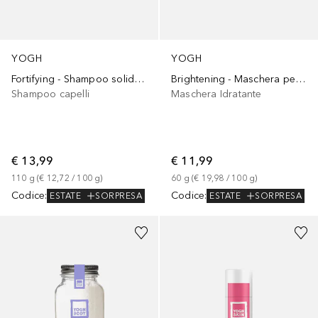
YOGH
YOGH
Fortifying - Shampoo solido all'Equiseto
Brightening - Maschera per il viso alla Mela e Liquirizia
Shampoo capelli
Maschera Idratante
€ 13,99
€ 11,99
110
g
 (
€ 12,72
 / 
100
g
)
60
g
 (
€ 19,98
 / 
100
g
)
Codice
:
Codice
:
ESTATE
SORPRESA
ESTATE
SORPRESA