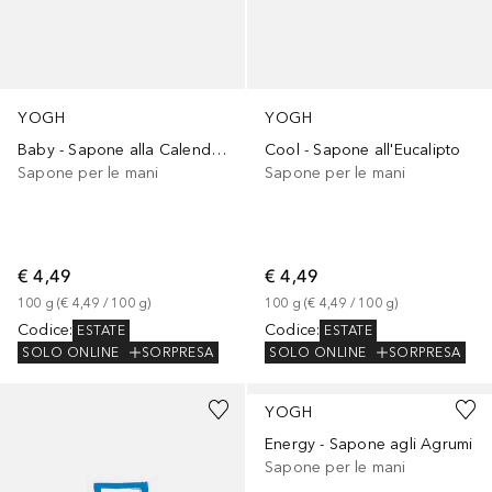
YOGH
YOGH
Baby - Sapone alla Calendula
Cool - Sapone all'Eucalipto
Sapone per le mani
Sapone per le mani
€ 4,49
€ 4,49
100
g
 (
€ 4,49
 / 
100
g
)
100
g
 (
€ 4,49
 / 
100
g
)
Codice
:
Codice
:
ESTATE
ESTATE
SOLO ONLINE
SORPRESA
SOLO ONLINE
SORPRESA
YOGH
Energy - Sapone agli Agrumi
Sapone per le mani