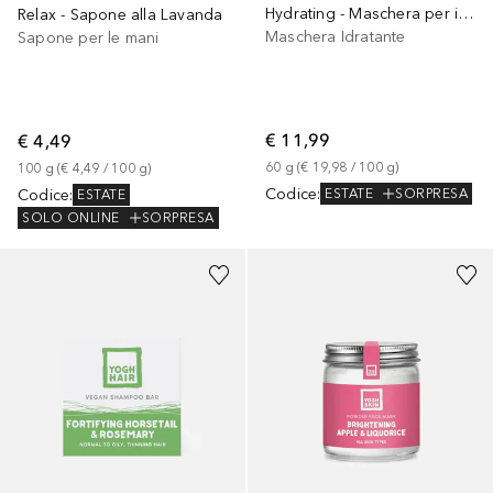
Hydrating - Maschera per il viso allo Yoghurt
Relax - Sapone alla Lavanda
Maschera Idratante
Sapone per le mani
€ 11,99
€ 4,49
60
g
 (
€ 19,98
 / 
100
g
)
100
g
 (
€ 4,49
 / 
100
g
)
Codice
:
Codice
:
ESTATE
SORPRESA
ESTATE
SOLO ONLINE
SORPRESA