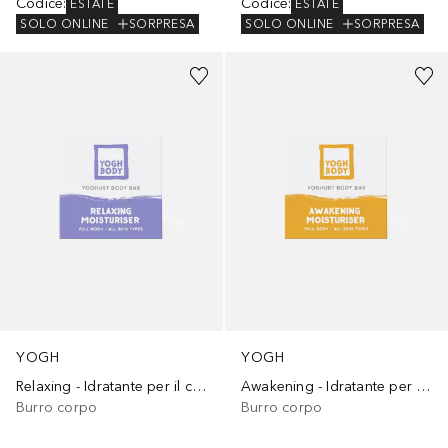
Codice
:
Codice
:
ESTATE
ESTATE
SOLO ONLINE
SORPRESA
SOLO ONLINE
SORPRESA
YOGH
YOGH
Relaxing - Idratante per il corpo solido alla Lavanda
Awakening - Idratante per il corpo solido al Limone e Eucalipto
Burro corpo
Burro corpo