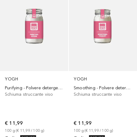
YOGH
YOGH
Purifying - Polvere detergente per il viso alle Erbe
Smoothing - Polvere detergente per il viso allo Yoghurt
Schiuma struccante viso
Schiuma struccante viso
€ 11,99
€ 11,99
100
g
 (
€ 11,99
 / 
100
g
)
100
g
 (
€ 11,99
 / 
100
g
)