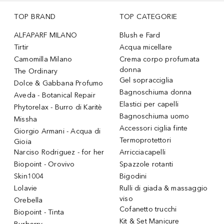
TOP BRAND
TOP CATEGORIE
ALFAPARF MILANO
Blush e Fard
Tirtir
Acqua micellare
Camomilla Milano
Crema corpo profumata
donna
The Ordinary
Gel sopracciglia
Dolce & Gabbana Profumo
Bagnoschiuma donna
Aveda - Botanical Repair
Elastici per capelli
Phytorelax - Burro di Karitè
Bagnoschiuma uomo
Missha
Accessori ciglia finte
Giorgio Armani - Acqua di
Termoprotettori
Gioia
Narciso Rodriguez - for her
Arricciacapelli
Biopoint - Orovivo
Spazzole rotanti
Skin1004
Bigodini
Lolavie
Rulli di giada & massaggio
viso
Orebella
Cofanetto trucchi
Biopoint - Tinta
Kit & Set Manicure