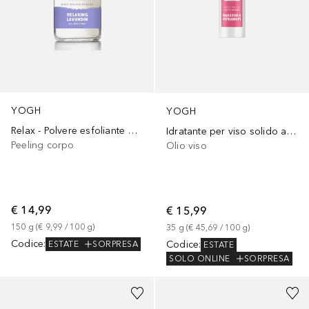
YOGH
YOGH
Relax - Polvere esfoliante per il corpo alla Lavanda
Idratante per viso solido al Babassu & Geranio
Peeling corpo
Olio viso
€ 14,99
€ 15,99
150
g
 (
€ 9,99
 / 
100
g
)
35
g
 (
€ 45,69
 / 
100
g
)
Codice
:
Codice
:
ESTATE
SORPRESA
ESTATE
SOLO ONLINE
SORPRESA