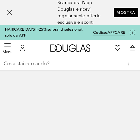
Scarica ora l'app
[navigation.slideout.screenreader]
Douglas e ricevi
MOSTRA
regolarmente offerte
esclusive e sconti
HAIRCARE DAYS! -25% su brand selezionati
Codice:
APPCARE
solo da APP
A Douglas Home
Alla Mia Li
Apri menu
Al Mio Account
Al 
Menu
Torna indietro
Esegui ricerca