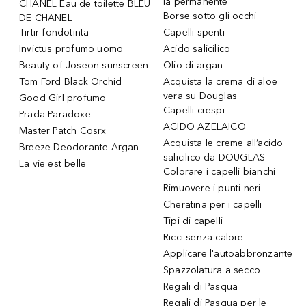
la permanente
CHANEL Eau de toilette BLEU
Borse sotto gli occhi
DE CHANEL
Tirtir fondotinta
Capelli spenti
Invictus profumo uomo
Acido salicilico
Beauty of Joseon sunscreen
Olio di argan
Tom Ford Black Orchid
Acquista la crema di aloe
vera su Douglas
Good Girl profumo
Capelli crespi
Prada Paradoxe
ACIDO AZELAICO
Master Patch Cosrx
Acquista le creme all’acido
Breeze Deodorante Argan
salicilico da DOUGLAS
La vie est belle
Colorare i capelli bianchi
Rimuovere i punti neri
Cheratina per i capelli
Tipi di capelli
Ricci senza calore
Applicare l'autoabbronzante
Spazzolatura a secco
Regali di Pasqua
Regali di Pasqua per le