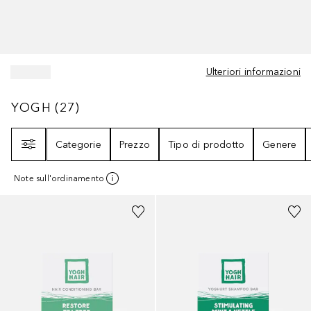
Ulteriori informazioni
YOGH
27
RISULTATI
YOGH
(
27
)
Filtri
Categorie
Prezzo
Tipo di prodotto
Genere
Note sull'ordinamento