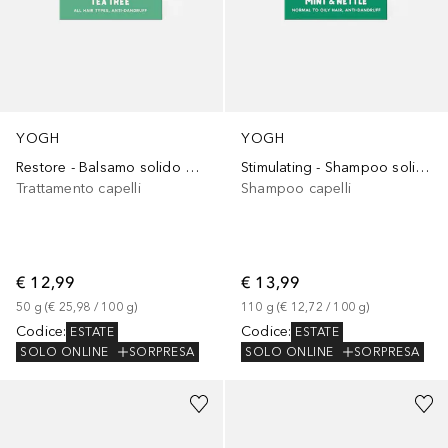
YOGH
YOGH
Restore - Balsamo solido all'albero del Tè
Stimulating - Shampoo solido alla Menta e Ortica
Trattamento capelli
Shampoo capelli
€ 12,99
€ 13,99
50
g
 (
€ 25,98
 / 
100
g
)
110
g
 (
€ 12,72
 / 
100
g
)
Codice
:
Codice
:
ESTATE
ESTATE
SOLO ONLINE
SORPRESA
SOLO ONLINE
SORPRESA