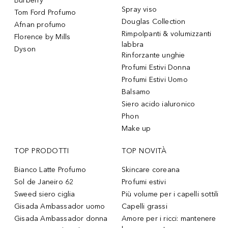
Burberry
Spray viso
Tom Ford Profumo
Douglas Collection
Afnan profumo
Rimpolpanti & volumizzanti
Florence by Mills
labbra
Dyson
Rinforzante unghie
Profumi Estivi Donna
Profumi Estivi Uomo
Balsamo
Siero acido ialuronico
Phon
Make up
TOP PRODOTTI
TOP NOVITÀ
Bianco Latte Profumo
Skincare coreana
Sol de Janeiro 62
Profumi estivi
Sweed siero ciglia
Più volume per i capelli sottili
Gisada Ambassador uomo
Capelli grassi
Gisada Ambassador donna
Amore per i ricci: mantenere