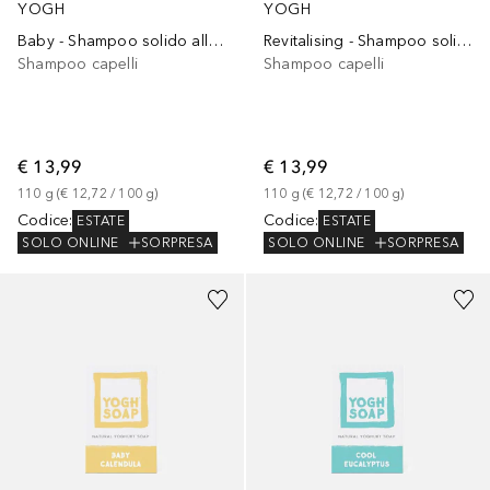
YOGH
YOGH
Baby - Shampoo solido all'Avena
Revitalising - Shampoo solido all'Ibisco
Shampoo capelli
Shampoo capelli
€ 13,99
€ 13,99
110
g
 (
€ 12,72
 / 
100
g
)
110
g
 (
€ 12,72
 / 
100
g
)
Codice
:
Codice
:
ESTATE
ESTATE
SOLO ONLINE
SORPRESA
SOLO ONLINE
SORPRESA