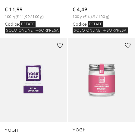
€ 11,99
€ 4,49
100
g
 (
€ 11,99
 / 
100
g
)
100
g
 (
€ 4,49
 / 
100
g
)
Codice
:
Codice
:
ESTATE
ESTATE
SOLO ONLINE
SORPRESA
SOLO ONLINE
SORPRESA
YOGH
YOGH