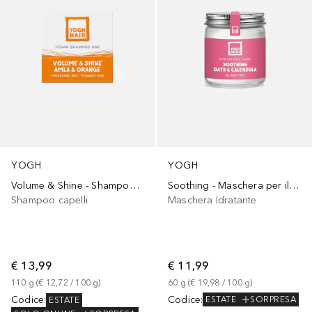
YOGH
YOGH
Soothing - Maschera per il viso all'Avena e Calendula
Volume & Shine - Shampoo solido all'Amla e Arancio
Maschera Idratante
Shampoo capelli
€ 11,99
€ 13,99
60
g
 (
€ 19,98
 / 
100
g
)
110
g
 (
€ 12,72
 / 
100
g
)
Codice
:
Codice
:
ESTATE
SORPRESA
ESTATE