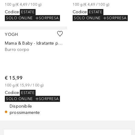
100
g
 (
€ 4,49
 / 
100
g
)
100
g
 (
€ 4,49
 / 
100
g
)
Codice
:
Codice
:
ESTATE
ESTATE
SOLO ONLINE
SORPRESA
SOLO ONLINE
SORPRESA
YOGH
Mama & Baby - Idratante per il corpo solido alla Calendula
Burro corpo
€ 15,99
100
g
 (
€ 15,99
 / 
100
g
)
Codice
:
ESTATE
SOLO ONLINE
SORPRESA
Disponibile
prossimamente