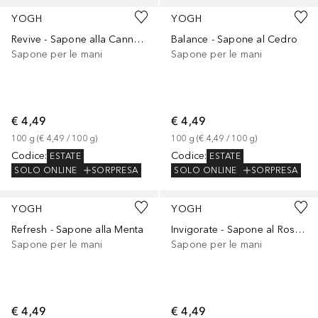
YOGH
YOGH
Revive - Sapone alla Cannella
Balance - Sapone al Cedro
Sapone per le mani
Sapone per le mani
€ 4,49
€ 4,49
100
g
 (
€ 4,49
 / 
100
g
)
100
g
 (
€ 4,49
 / 
100
g
)
Codice
:
Codice
:
ESTATE
ESTATE
SOLO ONLINE
SORPRESA
SOLO ONLINE
SORPRESA
YOGH
YOGH
Refresh - Sapone alla Menta
Invigorate - Sapone al Rosmarino
Sapone per le mani
Sapone per le mani
€ 4,49
€ 4,49