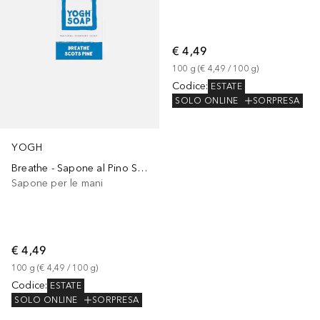
€ 4,49
100
g
 (
€ 4,49
 / 
100
g
)
Codice
:
ESTATE
SOLO ONLINE
SORPRESA
YOGH
Breathe - Sapone al Pino Silvestre
Sapone per le mani
€ 4,49
100
g
 (
€ 4,49
 / 
100
g
)
Codice
:
ESTATE
SOLO ONLINE
SORPRESA