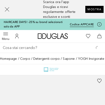
Scarica ora l'app
[navigation.slideout.screenreader]
Douglas e ricevi
MOSTRA
regolarmente offerte
esclusive e sconti
HAIRCARE DAYS! -25% su brand selezionati
Codice:
APPCARE
solo da APP
A Douglas Home
Alla Mia Li
Apri menu
Al Mio Account
Al 
Menu
Torna indietro
Esegui ricerca
Homepage
Corpo
Detergenti corpo
Sapone
YOGH Invigorate 