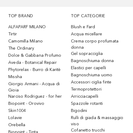
TOP BRAND
TOP CATEGORIE
ALFAPARF MILANO
Blush e Fard
Tirtir
Acqua micellare
Camomilla Milano
Crema corpo profumata
donna
The Ordinary
Gel sopracciglia
Dolce & Gabbana Profumo
Bagnoschiuma donna
Aveda - Botanical Repair
Elastici per capelli
Phytorelax - Burro di Karitè
Bagnoschiuma uomo
Missha
Accessori ciglia finte
Giorgio Armani - Acqua di
Termoprotettori
Gioia
Narciso Rodriguez - for her
Arricciacapelli
Biopoint - Orovivo
Spazzole rotanti
Skin1004
Bigodini
Lolavie
Rulli di giada & massaggio
viso
Orebella
Cofanetto trucchi
Biopoint - Tinta