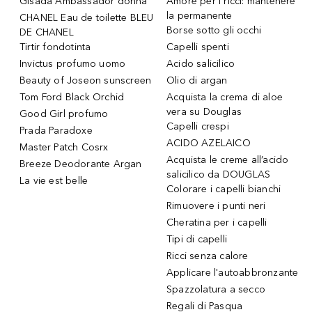
Gisada Ambassador donna
Amore per i ricci: mantenere
la permanente
CHANEL Eau de toilette BLEU
Borse sotto gli occhi
DE CHANEL
Tirtir fondotinta
Capelli spenti
Invictus profumo uomo
Acido salicilico
Beauty of Joseon sunscreen
Olio di argan
Tom Ford Black Orchid
Acquista la crema di aloe
vera su Douglas
Good Girl profumo
Capelli crespi
Prada Paradoxe
ACIDO AZELAICO
Master Patch Cosrx
Acquista le creme all’acido
Breeze Deodorante Argan
salicilico da DOUGLAS
La vie est belle
Colorare i capelli bianchi
Rimuovere i punti neri
Cheratina per i capelli
Tipi di capelli
Ricci senza calore
Applicare l'autoabbronzante
Spazzolatura a secco
Regali di Pasqua