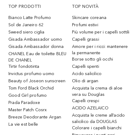
TOP PRODOTTI
TOP NOVITÀ
Bianco Latte Profumo
Skincare coreana
Sol de Janeiro 62
Profumi estivi
Sweed siero ciglia
Più volume per i capelli sottili
Gisada Ambassador uomo
Capelli grassi
Gisada Ambassador donna
Amore per i ricci: mantenere
la permanente
CHANEL Eau de toilette BLEU
Borse sotto gli occhi
DE CHANEL
Tirtir fondotinta
Capelli spenti
Invictus profumo uomo
Acido salicilico
Beauty of Joseon sunscreen
Olio di argan
Tom Ford Black Orchid
Acquista la crema di aloe
vera su Douglas
Good Girl profumo
Capelli crespi
Prada Paradoxe
ACIDO AZELAICO
Master Patch Cosrx
Acquista le creme all’acido
Breeze Deodorante Argan
salicilico da DOUGLAS
La vie est belle
Colorare i capelli bianchi