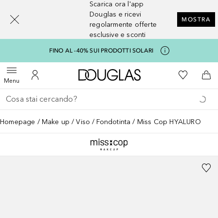
Scarica ora l'app
[navigation.slideout.screenreader]
Douglas e ricevi
MOSTRA
regolarmente offerte
esclusive e sconti
FINO AL -40% SUI PRODOTTI SOLARI
A Douglas Home
Alla Mia Li
Apri menu
Al Mio Account
Al 
Menu
Torna indietro
Esegui ricerca
Homepage
Make up
Viso
Fondotinta
Miss Cop HYALURO