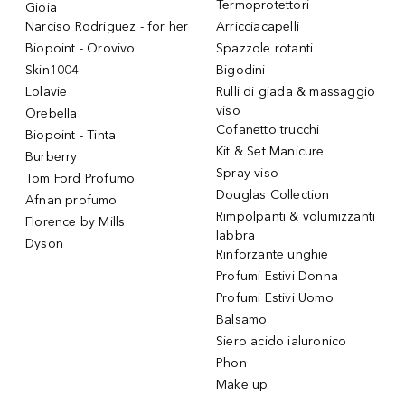
Termoprotettori
Gioia
Narciso Rodriguez - for her
Arricciacapelli
Biopoint - Orovivo
Spazzole rotanti
Skin1004
Bigodini
Lolavie
Rulli di giada & massaggio
viso
Orebella
Cofanetto trucchi
Biopoint - Tinta
Kit & Set Manicure
Burberry
Spray viso
Tom Ford Profumo
Douglas Collection
Afnan profumo
Rimpolpanti & volumizzanti
Florence by Mills
labbra
Dyson
Rinforzante unghie
Profumi Estivi Donna
Profumi Estivi Uomo
Balsamo
Siero acido ialuronico
Phon
Make up