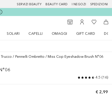
SERVIZI BEAUTY
BEAUTY CARD
I NEGOZI
SPEDIZIONI
Alla Mia Li
Storefinder
Al Mio Account
Al 
SOLARI
CAPELLI
OMAGGI
GIFT CARD
DOU
nu Make up
Apri il menu SOLARI
Apri il menu Capelli
Apri il menu OMAGGI
i Trucco
Pennelli Ombretto
Miss Cop Eyeshadow Brush N°06
N°06
4.5
(
16
)
€ 2,99