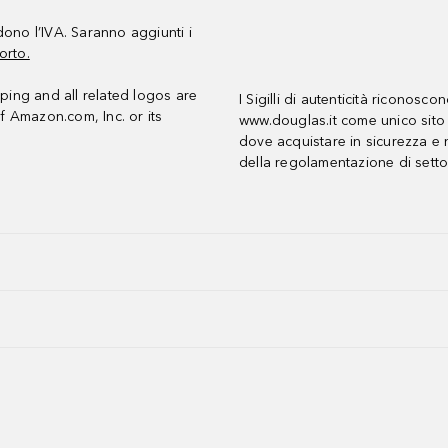
udono l’IVA. Saranno aggiunti i
orto.
ing and all related logos are
I Sigilli di autenticità riconosco
f Amazon.com, Inc. or its
www.douglas.it come unico sito 
dove acquistare in sicurezza e n
della regolamentazione di setto