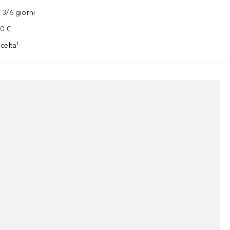
3/6 giorni
00 €
celta¹