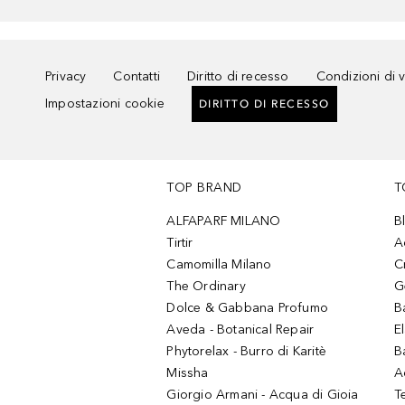
Privacy
Contatti
Diritto di recesso
Condizioni di 
Impostazioni cookie
DIRITTO DI RECESSO
TOP BRAND
T
ALFAPARF MILANO
B
Tirtir
A
Camomilla Milano
C
The Ordinary
G
Dolce & Gabbana Profumo
B
Aveda - Botanical Repair
El
Phytorelax - Burro di Karitè
B
Missha
A
Giorgio Armani - Acqua di Gioia
T