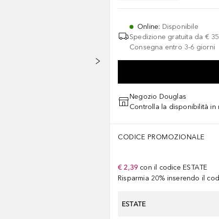
Online
:
Disponibile
Spedizione gratuita da
€ 35
Consegna entro 3-6 giorni
Negozio Douglas
Controlla la disponibilità i
CODICE PROMOZIONALE
€ 2,39
con il codice
ESTATE
Risparmia 20% inserendo il codi
ESTATE