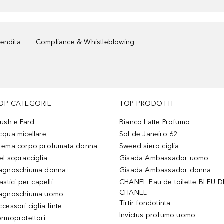
vendita
Compliance & Whistleblowing
OP CATEGORIE
TOP PRODOTTI
lush e Fard
Bianco Latte Profumo
cqua micellare
Sol de Janeiro 62
rema corpo profumata donna
Sweed siero ciglia
el sopracciglia
Gisada Ambassador uomo
agnoschiuma donna
Gisada Ambassador donna
astici per capelli
CHANEL Eau de toilette BLEU D
CHANEL
agnoschiuma uomo
Tirtir fondotinta
ccessori ciglia finte
Invictus profumo uomo
ermoprotettori