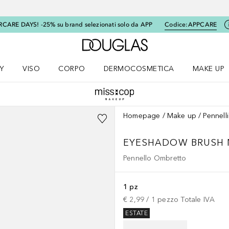
RCARE DAYS! -25% su brand selezionati solo da APP
Codice:
APPCARE
A Douglas Home
Y
VISO
CORPO
DERMOCOSMETICA
MAKE UP
menu K-BEAUTY
Apri il menu Viso
Apri il menu Corpo
Apri il menu DERMOCOSMETICA
Apri il me
Homepage
Make up
Pennell
EYESHADOW BRUSH 
Pennello Ombretto
1 pz
€ 2,99
 / 
1
pezzo
Totale IVA
ESTATE