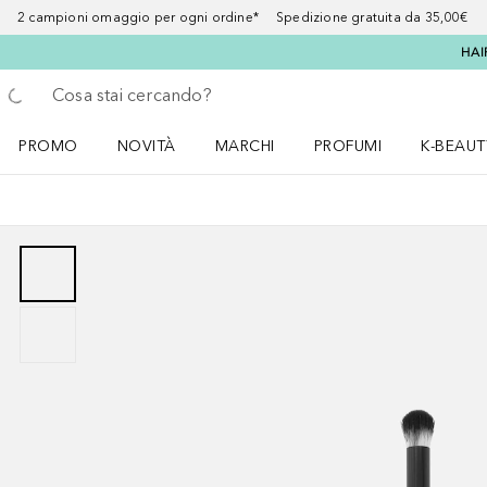
2 campioni omaggio per ogni ordine* Spedizione gratuita da 35,00€
HAI
Torna indietro
Esegui ricerca
PROMO
NOVITÀ
MARCHI
PROFUMI
K-BEAUT
Apri il menu PROMO
Apri il menu NOVITÀ
Apri il menu MARCHI
Apri il menu Profumi
Apri il 