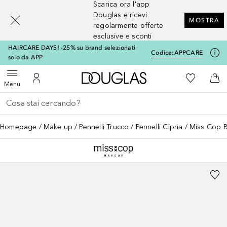
Scarica ora l'app
[navigation.slideout.screenreader]
Douglas e ricevi
MOSTRA
regolarmente offerte
esclusive e sconti
HAIRCARE DAYS! -25% su brand selezionati
Codice:
APPCARE
solo da APP
A Douglas Home
Alla Mia Li
Apri menu
Al Mio Account
Al 
Menu
Torna indietro
Esegui ricerca
Homepage
Make up
Pennelli Trucco
Pennelli Cipria
Miss Cop B