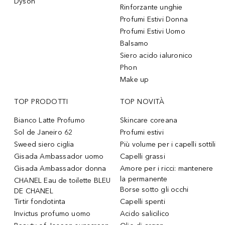
Dyson
Rinforzante unghie
Profumi Estivi Donna
Profumi Estivi Uomo
Balsamo
Siero acido ialuronico
Phon
Make up
TOP PRODOTTI
TOP NOVITÀ
Bianco Latte Profumo
Skincare coreana
Sol de Janeiro 62
Profumi estivi
Sweed siero ciglia
Più volume per i capelli sottili
Gisada Ambassador uomo
Capelli grassi
Gisada Ambassador donna
Amore per i ricci: mantenere
la permanente
CHANEL Eau de toilette BLEU
Borse sotto gli occhi
DE CHANEL
Tirtir fondotinta
Capelli spenti
Invictus profumo uomo
Acido salicilico