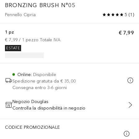
BRONZING BRUSH N°05
Pennello Cipria
5
(
1
)
1 pz
€ 7,99
€ 7,99
 / 
1
pezzo
Totale IVA
ESTATE
Online
:
Disponibile
Spedizione gratuita da
€ 35,00
Consegna entro 3-6 giorni
Negozio Douglas
Controlla la disponibilità in negozio
AGGIUNGI AL CARRELLO
CODICE PROMOZIONALE