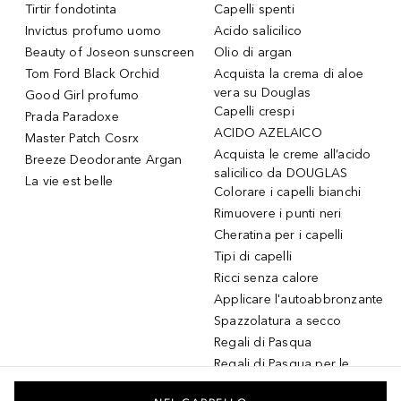
Tirtir fondotinta
Capelli spenti
Invictus profumo uomo
Acido salicilico
Beauty of Joseon sunscreen
Olio di argan
Tom Ford Black Orchid
Acquista la crema di aloe
vera su Douglas
Good Girl profumo
Capelli crespi
Prada Paradoxe
ACIDO AZELAICO
Master Patch Cosrx
Acquista le creme all’acido
Breeze Deodorante Argan
salicilico da DOUGLAS
La vie est belle
Colorare i capelli bianchi
Rimuovere i punti neri
Cheratina per i capelli
Tipi di capelli
Ricci senza calore
Applicare l'autoabbronzante
Spazzolatura a secco
Regali di Pasqua
Regali di Pasqua per le
donne