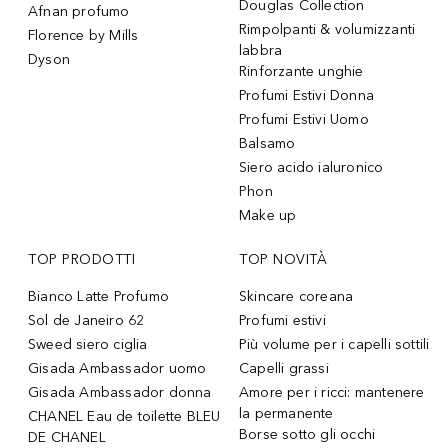
Douglas Collection
Afnan profumo
Rimpolpanti & volumizzanti
Florence by Mills
labbra
Dyson
Rinforzante unghie
Profumi Estivi Donna
Profumi Estivi Uomo
Balsamo
Siero acido ialuronico
Phon
Make up
TOP PRODOTTI
TOP NOVITÀ
Bianco Latte Profumo
Skincare coreana
Sol de Janeiro 62
Profumi estivi
Sweed siero ciglia
Più volume per i capelli sottili
Gisada Ambassador uomo
Capelli grassi
Gisada Ambassador donna
Amore per i ricci: mantenere
la permanente
CHANEL Eau de toilette BLEU
Borse sotto gli occhi
DE CHANEL