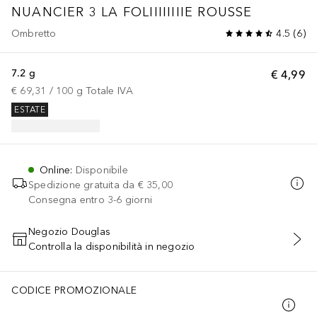
NUANCIER 3 LA FOLIIIIIIIIE ROUSSE
Ombretto
4.5
(
6
)
7.2 g
€ 4,99
€ 69,31
 / 
100
g
Totale IVA
ESTATE
Online
:
Disponibile
Spedizione gratuita da
€ 35,00
Consegna entro 3-6 giorni
Negozio Douglas
Controlla la disponibilità in negozio
AGGIUNGI AL CARRELLO
CODICE PROMOZIONALE