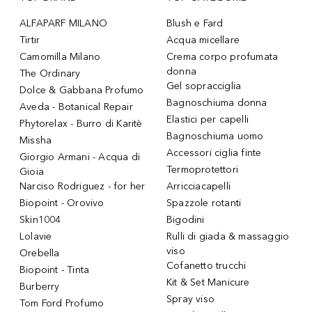
ALFAPARF MILANO
Blush e Fard
Tirtir
Acqua micellare
Camomilla Milano
Crema corpo profumata
donna
The Ordinary
Gel sopracciglia
Dolce & Gabbana Profumo
Bagnoschiuma donna
Aveda - Botanical Repair
Elastici per capelli
Phytorelax - Burro di Karitè
Bagnoschiuma uomo
Missha
Accessori ciglia finte
Giorgio Armani - Acqua di
Termoprotettori
Gioia
Narciso Rodriguez - for her
Arricciacapelli
Biopoint - Orovivo
Spazzole rotanti
Skin1004
Bigodini
Lolavie
Rulli di giada & massaggio
viso
Orebella
Cofanetto trucchi
Biopoint - Tinta
Kit & Set Manicure
Burberry
Spray viso
Tom Ford Profumo