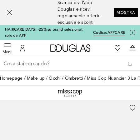
Scarica ora l'app
[navigation.slideout.screenreader]
Douglas e ricevi
MOSTRA
regolarmente offerte
esclusive e sconti
HAIRCARE DAYS! -25% su brand selezionati
Codice:
APPCARE
solo da APP
A Douglas Home
Alla Mia Li
Apri menu
Al Mio Account
Al 
Menu
Torna indietro
Esegui ricerca
Homepage
Make up
Occhi
Ombretti
Miss Cop Nuancier 3 La Fol