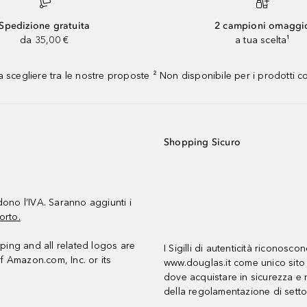
Spedizione gratuita
2 campioni omaggi
da 35,00 €
a tua scelta¹
 scegliere tra le nostre proposte ² Non disponibile per i prodotti 
Shopping Sicuro
udono l’IVA. Saranno aggiunti i
orto.
ing and all related logos are
I Sigilli di autenticità riconosco
f Amazon.com, Inc. or its
www.douglas.it come unico sito 
dove acquistare in sicurezza e n
della regolamentazione di setto