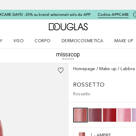
RCARE DAYS! -25% su brand selezionati solo da APP
Codice:
APPCARE
A Douglas Home
Y
VISO
CORPO
DERMOCOSMETICA
MAKE UP
menu K-BEAUTY
Apri il menu Viso
Apri il menu Corpo
Apri il menu DERMOCOSMETICA
Apri il me
Homepage
Make up
Labbra
ROSSETTO
Rossetto
1 - AMBRE