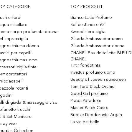
OP CATEGORIE
TOP PRODOTTI
lush e Fard
Bianco Latte Profumo
cqua micellare
Sol de Janeiro 62
rema corpo profumata donna
Sweed siero ciglia
el sopracciglia
Gisada Ambassador uomo
agnoschiuma donna
Gisada Ambassador donna
astici per capelli
CHANEL Eau de toilette BLEU D
CHANEL
agnoschiuma uomo
Tirtir fondotinta
ccessori ciglia finte
Invictus profumo uomo
ermoprotettori
Beauty of Joseon sunscreen
ricciacapelli
Tom Ford Black Orchid
pazzole rotanti
Good Girl profumo
igodini
Prada Paradoxe
ulli di giada & massaggio viso
Master Patch Cosrx
ofanetto trucchi
Breeze Deodorante Argan
it & Set Manicure
La vie est belle
pray viso
ouglas Collection