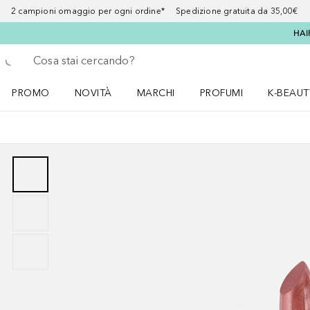
2 campioni omaggio per ogni ordine* Spedizione gratuita da 35,00€
HAI
Torna indietro
Esegui ricerca
PROMO
NOVITÀ
MARCHI
PROFUMI
K-BEAUT
Apri il menu PROMO
Apri il menu NOVITÀ
Apri il menu MARCHI
Apri il menu Profumi
Apri il 