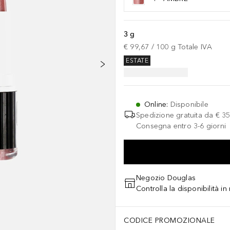
3 g
€ 99,67
 / 
100
g
Totale IVA
ESTATE
Online
:
Disponibile
Spedizione gratuita da
€ 35
Consegna entro 3-6 giorni
Negozio Douglas
Controlla la disponibilità i
CODICE PROMOZIONALE