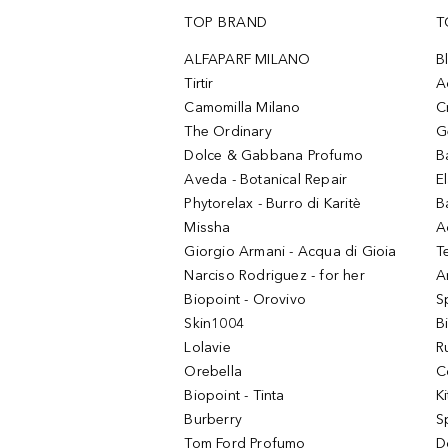
TOP BRAND
T
ALFAPARF MILANO
B
Tirtir
A
Camomilla Milano
C
The Ordinary
G
Dolce & Gabbana Profumo
B
Aveda - Botanical Repair
El
Phytorelax - Burro di Karitè
B
Missha
A
Giorgio Armani - Acqua di Gioia
T
Narciso Rodriguez - for her
Ar
Biopoint - Orovivo
S
Skin1004
B
Lolavie
R
Orebella
C
Biopoint - Tinta
K
Burberry
S
Tom Ford Profumo
D