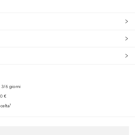
3/6 giorni
00 €
celta¹