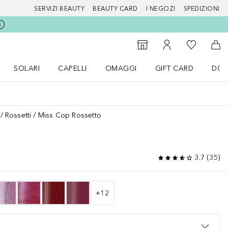
SERVIZI BEAUTY
BEAUTY CARD
I NEGOZI
SPEDIZIONI
Alla Mia Li
Storefinder
Al Mio Account
Al 
SOLARI
CAPELLI
OMAGGI
GIFT CARD
DOU
nu Make up
Apri il menu SOLARI
Apri il menu Capelli
Apri il menu OMAGGI
Rossetti
Miss Cop Rossetto
3.7
(
35
)
+
12