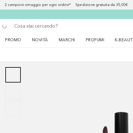
2 campioni omaggio per ogni ordine* Spedizione gratuita da 35,00€
Torna indietro
Esegui ricerca
PROMO
NOVITÀ
MARCHI
PROFUMI
K-BEAUT
Apri il menu PROMO
Apri il menu NOVITÀ
Apri il menu MARCHI
Apri il menu Profumi
Apri il 