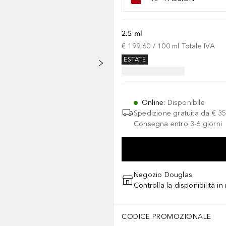
2.5 ml
€ 199,60
 / 
100
ml
Totale IVA
ESTATE
Online
:
Disponibile
Spedizione gratuita da
€ 35
Consegna entro 3-6 giorni
Negozio Douglas
Controlla la disponibilità i
CODICE PROMOZIONALE