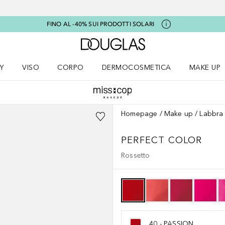
FINO AL -40% SUI PRODOTTI SOLARI
A Douglas Home
Y
VISO
CORPO
DERMOCOSMETICA
MAKE UP
menu K-BEAUTY
Apri il menu Viso
Apri il menu Corpo
Apri il menu DERMOCOSMETICA
Apri il me
Homepage
Make up
Labbra
PERFECT COLOR
Rossetto
40 - PASSION