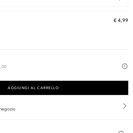
€ 4,99
,00
AGGIUNGI AL CARRELLO
n negozio