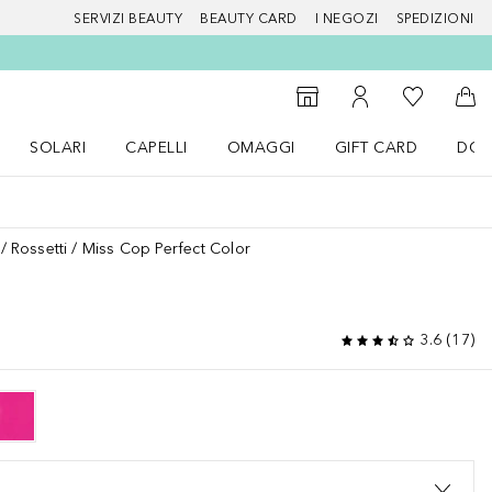
SERVIZI BEAUTY
BEAUTY CARD
I NEGOZI
SPEDIZIONI
Alla Mia Li
Storefinder
Al Mio Account
Al 
SOLARI
CAPELLI
OMAGGI
GIFT CARD
DOU
nu Make up
Apri il menu SOLARI
Apri il menu Capelli
Apri il menu OMAGGI
Rossetti
Miss Cop Perfect Color
3.6
(
17
)