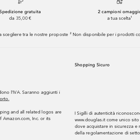
Spedizione gratuita
2 campioni omaggi
da 35,00 €
a tua scelta¹
 scegliere tra le nostre proposte ² Non disponibile per i prodotti 
Shopping Sicuro
udono l’IVA. Saranno aggiunti i
orto.
ing and all related logos are
I Sigilli di autenticità riconosco
f Amazon.com, Inc. or its
www.douglas.it come unico sito 
dove acquistare in sicurezza e n
della regolamentazione di setto