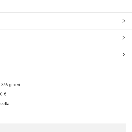
3/6 giorni
00 €
celta¹