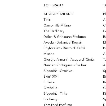
TOP BRAND
T
ALFAPARF MILANO
B
Tirtir
A
Camomilla Milano
C
The Ordinary
G
Dolce & Gabbana Profumo
B
Aveda - Botanical Repair
El
Phytorelax - Burro di Karitè
B
Missha
A
Giorgio Armani - Acqua di Gioia
T
Narciso Rodriguez - for her
Ar
Biopoint - Orovivo
S
Skin1004
B
Lolavie
R
Orebella
C
Biopoint - Tinta
K
Burberry
S
Tom Ford Profumo
D