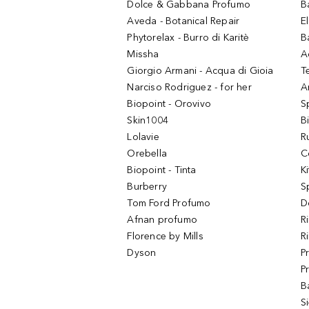
Dolce & Gabbana Profumo
B
Aveda - Botanical Repair
El
Phytorelax - Burro di Karitè
B
Missha
A
Giorgio Armani - Acqua di Gioia
T
Narciso Rodriguez - for her
Ar
Biopoint - Orovivo
S
Skin1004
B
Lolavie
R
Orebella
C
Biopoint - Tinta
K
Burberry
S
Tom Ford Profumo
D
Afnan profumo
R
Florence by Mills
R
Dyson
P
P
B
S