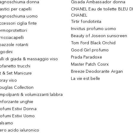
agnoschiuma donna
Gisada Ambassador donna
astici per capelli
CHANEL Eau de toilette BLEU D
CHANEL
agnoschiuma uomo
Tirtir fondotinta
ccessori ciglia finte
Invictus profumo uomo
ermoprotettori
Beauty of Joseon sunscreen
ricciacapelli
Tom Ford Black Orchid
pazzole rotanti
Good Girl profumo
igodini
Prada Paradoxe
ulli di giada & massaggio viso
Master Patch Cosrx
ofanetto trucchi
Breeze Deodorante Argan
it & Set Manicure
La vie est belle
pray viso
ouglas Collection
impolpanti & volumizzanti labbra
inforzante unghie
rofumi Estivi Donna
rofumi Estivi Uomo
alsamo
iero acido ialuronico