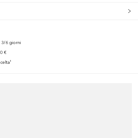
3/6 giorni
00 €
celta¹