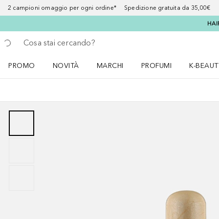
2 campioni omaggio per ogni ordine* Spedizione gratuita da 35,00€
HAI
Torna indietro
Esegui ricerca
PROMO
NOVITÀ
MARCHI
PROFUMI
K-BEAUT
Apri il menu PROMO
Apri il menu NOVITÀ
Apri il menu MARCHI
Apri il menu Profumi
Apri il 