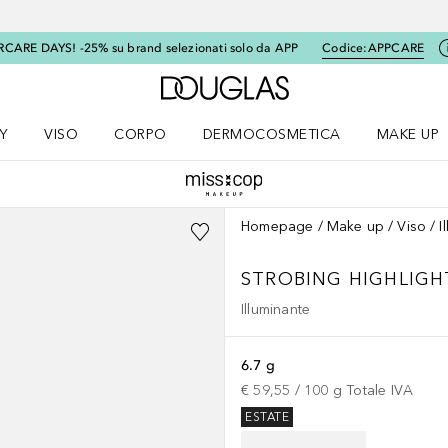
RCARE DAYS! -25% su brand selezionati solo da APP
Codice:
APPCARE
A Douglas Home
Y
VISO
CORPO
DERMOCOSMETICA
MAKE UP
menu K-BEAUTY
Apri il menu Viso
Apri il menu Corpo
Apri il menu DERMOCOSMETICA
Apri il me
Homepage
Make up
Viso
I
STROBING HIGHLIGH
Illuminante
6.7 g
€ 59,55
 / 
100
g
Totale IVA
ESTATE