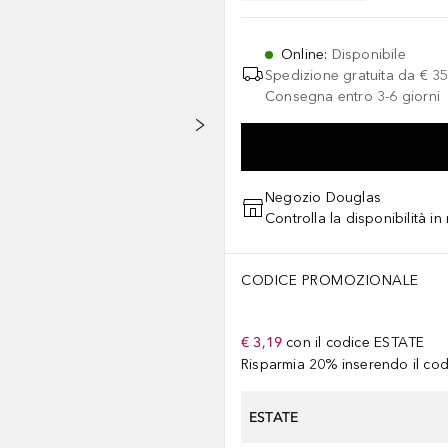
Online
:
Disponibile
Spedizione gratuita da
€ 35
Consegna entro 3-6 giorni
Negozio Douglas
Controlla la disponibilità i
CODICE PROMOZIONALE
€ 3,19
con il codice
ESTATE
Risparmia 20% inserendo il codi
ESTATE