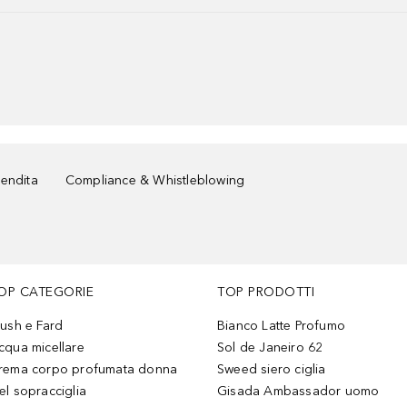
vendita
Compliance & Whistleblowing
OP CATEGORIE
TOP PRODOTTI
lush e Fard
Bianco Latte Profumo
cqua micellare
Sol de Janeiro 62
rema corpo profumata donna
Sweed siero ciglia
el sopracciglia
Gisada Ambassador uomo