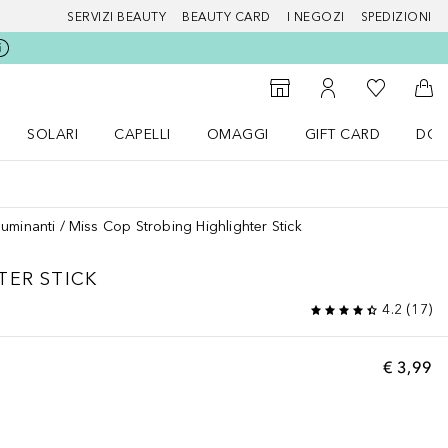
SERVIZI BEAUTY
BEAUTY CARD
I NEGOZI
SPEDIZIONI
Alla Mia Li
Storefinder
Al Mio Account
Al 
SOLARI
CAPELLI
OMAGGI
GIFT CARD
DOU
nu Make up
Apri il menu SOLARI
Apri il menu Capelli
Apri il menu OMAGGI
lluminanti
Miss Cop Strobing Highlighter Stick
TER STICK
4.2
(
17
)
€ 3,99