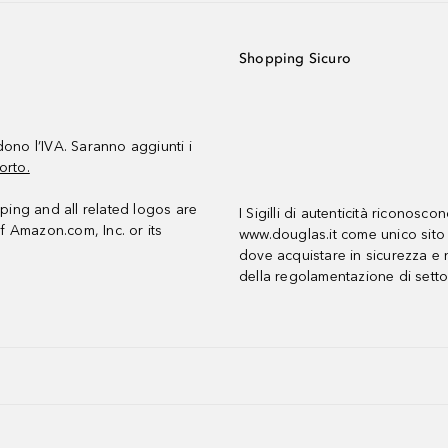
Shopping Sicuro
udono l’IVA. Saranno aggiunti i
orto.
ing and all related logos are
I Sigilli di autenticità riconosco
f Amazon.com, Inc. or its
www.douglas.it come unico sito 
dove acquistare in sicurezza e n
della regolamentazione di setto