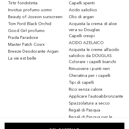
Tirtir fondotinta
Capelli spenti
Invictus profumo uomo
Acido salicilico
Beauty of Joseon sunscreen
Olio di argan
Tom Ford Black Orchid
Acquista la crema di aloe
vera su Douglas
Good Girl profumo
Capelli crespi
Prada Paradoxe
ACIDO AZELAICO
Master Patch Cosrx
Acquista le creme all’acido
Breeze Deodorante Argan
salicilico da DOUGLAS
La vie est belle
Colorare i capelli bianchi
Rimuovere i punti neri
Cheratina per i capelli
Tipi di capelli
Ricci senza calore
Applicare l'autoabbronzante
Spazzolatura a secco
Regali di Pasqua
Regali di Pasqua per le
donne