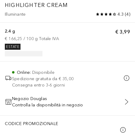
HIGHLIGHTER CREAM
Illuminante
4.3
(
4
)
2.4 g
€ 3,99
€ 166,25
 / 
100
g
Totale IVA
ESTATE
Online
:
Disponibile
Spedizione gratuita da
€ 35,00
Consegna entro 3-6 giorni
Negozio Douglas
Controlla la disponibilità in negozio
AGGIUNGI AL CARRELLO
CODICE PROMOZIONALE