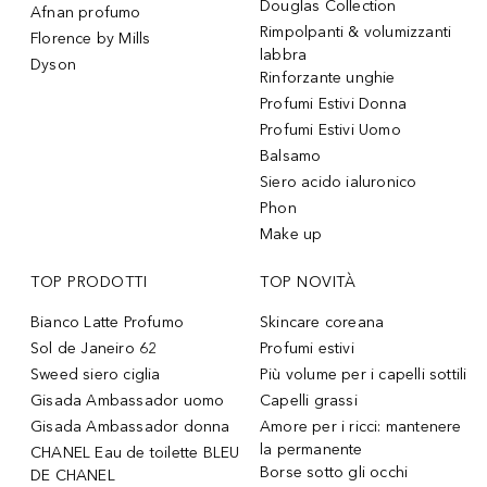
Douglas Collection
Afnan profumo
Rimpolpanti & volumizzanti
Florence by Mills
labbra
Dyson
Rinforzante unghie
Profumi Estivi Donna
Profumi Estivi Uomo
Balsamo
Siero acido ialuronico
Phon
Make up
TOP PRODOTTI
TOP NOVITÀ
Bianco Latte Profumo
Skincare coreana
Sol de Janeiro 62
Profumi estivi
Sweed siero ciglia
Più volume per i capelli sottili
Gisada Ambassador uomo
Capelli grassi
Gisada Ambassador donna
Amore per i ricci: mantenere
la permanente
CHANEL Eau de toilette BLEU
Borse sotto gli occhi
DE CHANEL