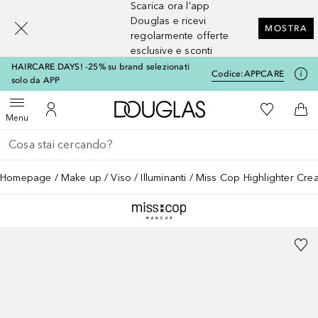
Scarica ora l'app
[navigation.slideout.screenreader]
Douglas e ricevi
MOSTRA
regolarmente offerte
esclusive e sconti
HAIRCARE DAYS! -25% su brand selezionati
Codice:
APPCARE
solo da APP
A Douglas Home
Alla Mia Li
Apri menu
Al Mio Account
Al 
Menu
Torna indietro
Esegui ricerca
Homepage
Make up
Viso
Illuminanti
Miss Cop Highlighter Cre