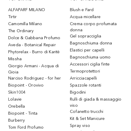
ALFAPARF MILANO
Blush e Fard
Tirtir
Acqua micellare
Camomilla Milano
Crema corpo profumata
donna
The Ordinary
Gel sopracciglia
Dolce & Gabbana Profumo
Bagnoschiuma donna
Aveda - Botanical Repair
Elastici per capelli
Phytorelax - Burro di Karitè
Bagnoschiuma uomo
Missha
Accessori ciglia finte
Giorgio Armani - Acqua di
Termoprotettori
Gioia
Narciso Rodriguez - for her
Arricciacapelli
Biopoint - Orovivo
Spazzole rotanti
Skin1004
Bigodini
Lolavie
Rulli di giada & massaggio
viso
Orebella
Cofanetto trucchi
Biopoint - Tinta
Kit & Set Manicure
Burberry
Spray viso
Tom Ford Profumo