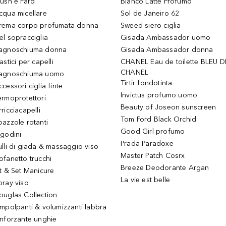
lush e Fard
Bianco Latte Profumo
cqua micellare
Sol de Janeiro 62
rema corpo profumata donna
Sweed siero ciglia
el sopracciglia
Gisada Ambassador uomo
agnoschiuma donna
Gisada Ambassador donna
astici per capelli
CHANEL Eau de toilette BLEU D
CHANEL
agnoschiuma uomo
Tirtir fondotinta
ccessori ciglia finte
Invictus profumo uomo
ermoprotettori
Beauty of Joseon sunscreen
ricciacapelli
Tom Ford Black Orchid
pazzole rotanti
Good Girl profumo
igodini
Prada Paradoxe
ulli di giada & massaggio viso
Master Patch Cosrx
ofanetto trucchi
Breeze Deodorante Argan
it & Set Manicure
La vie est belle
pray viso
ouglas Collection
impolpanti & volumizzanti labbra
inforzante unghie