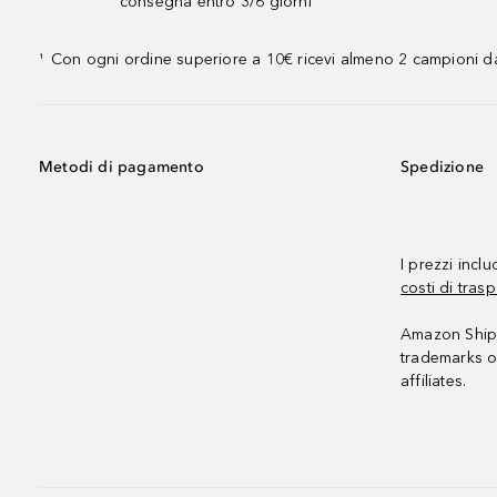
consegna entro 3/6 giorni
Con ogni ordine superiore a 10€ ricevi almeno 2 campioni da
¹
Metodi di pagamento
Spedizione
I prezzi incl
costi di trasp
Amazon Shipp
trademarks o
affiliates.