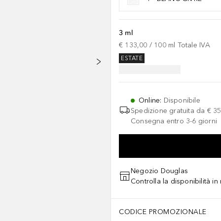
3 ml
€ 133,00
 / 
100
ml
Totale IVA
ESTATE
Online
:
Disponibile
Spedizione gratuita da
€ 35
Consegna entro 3-6 giorni
Negozio Douglas
Controlla la disponibilità i
CODICE PROMOZIONALE