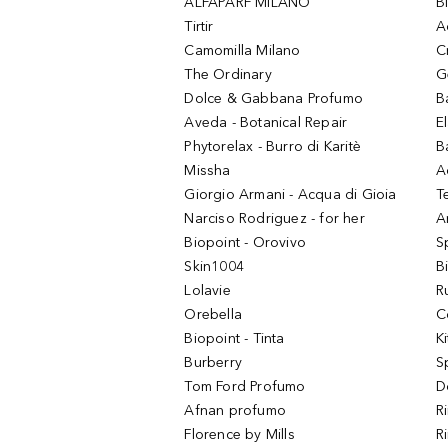
ALFAPARF MILANO
B
Tirtir
A
Camomilla Milano
C
The Ordinary
G
Dolce & Gabbana Profumo
B
Aveda - Botanical Repair
El
Phytorelax - Burro di Karitè
B
Missha
A
Giorgio Armani - Acqua di Gioia
T
Narciso Rodriguez - for her
Ar
Biopoint - Orovivo
S
Skin1004
B
Lolavie
R
Orebella
C
Biopoint - Tinta
K
Burberry
S
Tom Ford Profumo
D
Afnan profumo
R
Florence by Mills
R