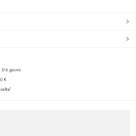
3/6 giorni
00 €
celta¹