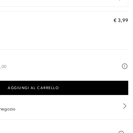
€ 3,99
,00
AGGIUNGI AL CARRELLO
n negozio