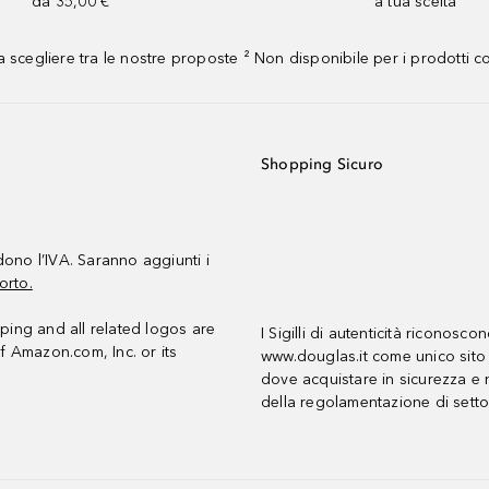
da 35,00 €
a tua scelta¹
 scegliere tra le nostre proposte ² Non disponibile per i prodotti 
Shopping Sicuro
udono l’IVA. Saranno aggiunti i
orto.
ing and all related logos are
I Sigilli di autenticità riconosco
f Amazon.com, Inc. or its
www.douglas.it come unico sito 
dove acquistare in sicurezza e n
della regolamentazione di setto