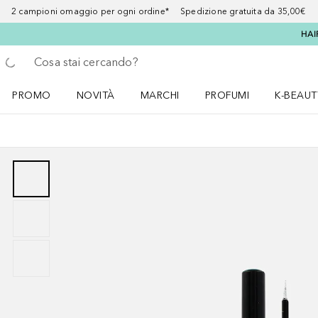
2 campioni omaggio per ogni ordine* Spedizione gratuita da 35,00€
HAI
Torna indietro
Esegui ricerca
PROMO
NOVITÀ
MARCHI
PROFUMI
K-BEAUT
Apri il menu PROMO
Apri il menu NOVITÀ
Apri il menu MARCHI
Apri il menu Profumi
Apri il 