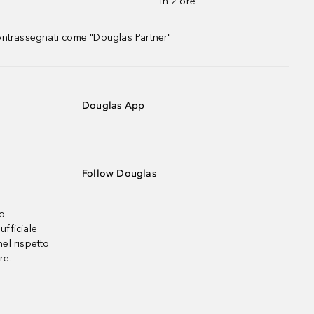
in 2 ore
contrassegnati come "Douglas Partner"
Douglas App
Follow Douglas
no
ufficiale
el rispetto
re.