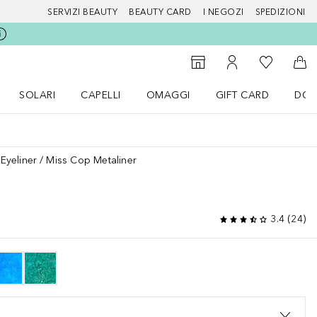
SERVIZI BEAUTY
BEAUTY CARD
I NEGOZI
SPEDIZIONI
Alla Mia Li
Storefinder
Al Mio Account
Al 
SOLARI
CAPELLI
OMAGGI
GIFT CARD
DOU
nu Make up
Apri il menu SOLARI
Apri il menu Capelli
Apri il menu OMAGGI
Eyeliner
Miss Cop Metaliner
3.4
(
24
)