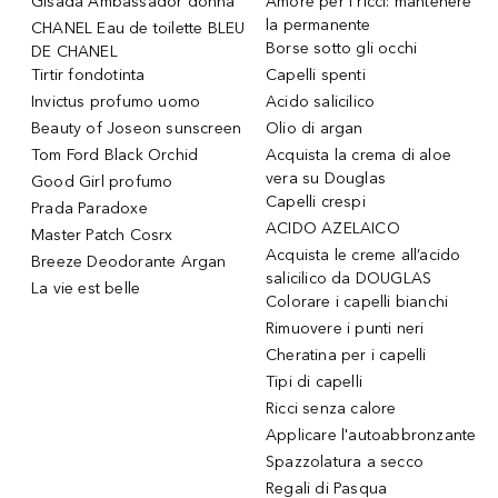
Gisada Ambassador donna
Amore per i ricci: mantenere
la permanente
CHANEL Eau de toilette BLEU
Borse sotto gli occhi
DE CHANEL
Tirtir fondotinta
Capelli spenti
Invictus profumo uomo
Acido salicilico
Beauty of Joseon sunscreen
Olio di argan
Tom Ford Black Orchid
Acquista la crema di aloe
vera su Douglas
Good Girl profumo
Capelli crespi
Prada Paradoxe
ACIDO AZELAICO
Master Patch Cosrx
Acquista le creme all’acido
Breeze Deodorante Argan
salicilico da DOUGLAS
La vie est belle
Colorare i capelli bianchi
Rimuovere i punti neri
Cheratina per i capelli
Tipi di capelli
Ricci senza calore
Applicare l'autoabbronzante
Spazzolatura a secco
Regali di Pasqua