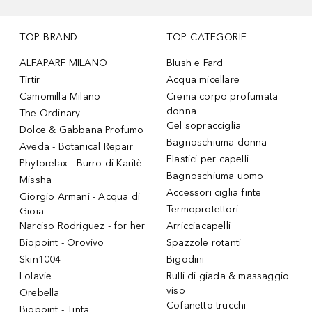
TOP BRAND
TOP CATEGORIE
ALFAPARF MILANO
Blush e Fard
Tirtir
Acqua micellare
Camomilla Milano
Crema corpo profumata
donna
The Ordinary
Gel sopracciglia
Dolce & Gabbana Profumo
Bagnoschiuma donna
Aveda - Botanical Repair
Elastici per capelli
Phytorelax - Burro di Karitè
Bagnoschiuma uomo
Missha
Accessori ciglia finte
Giorgio Armani - Acqua di
Termoprotettori
Gioia
Narciso Rodriguez - for her
Arricciacapelli
Biopoint - Orovivo
Spazzole rotanti
Skin1004
Bigodini
Lolavie
Rulli di giada & massaggio
viso
Orebella
Cofanetto trucchi
Biopoint - Tinta