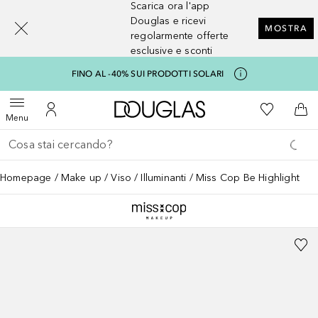
Scarica ora l'app
[navigation.slideout.screenreader]
Douglas e ricevi
MOSTRA
regolarmente offerte
esclusive e sconti
FINO AL -40% SUI PRODOTTI SOLARI
A Douglas Home
Alla Mia Li
Apri menu
Al Mio Account
Al 
Menu
Torna indietro
Esegui ricerca
Homepage
Make up
Viso
Illuminanti
Miss Cop Be Highlight