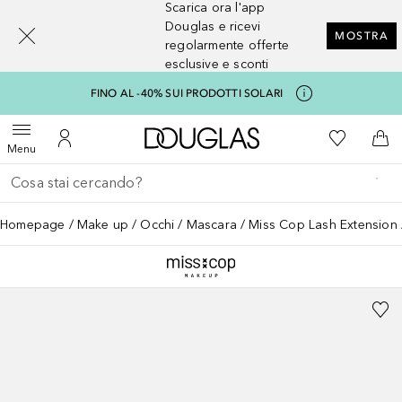
Scarica ora l'app
[navigation.slideout.screenreader]
Douglas e ricevi
MOSTRA
regolarmente offerte
esclusive e sconti
FINO AL -40% SUI PRODOTTI SOLARI
A Douglas Home
Alla Mia Li
Apri menu
Al Mio Account
Al 
Menu
Torna indietro
Esegui ricerca
Homepage
Make up
Occhi
Mascara
Miss Cop Lash Extension