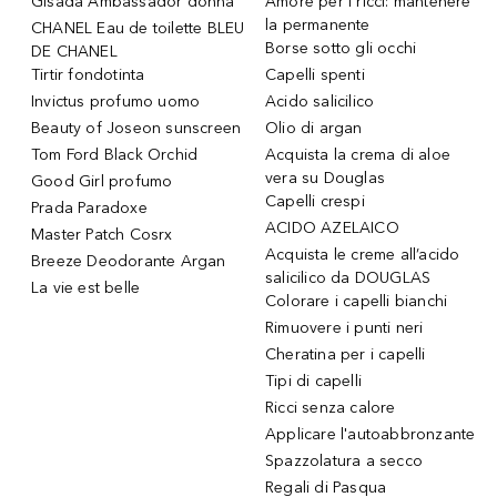
Gisada Ambassador donna
Amore per i ricci: mantenere
la permanente
CHANEL Eau de toilette BLEU
Borse sotto gli occhi
DE CHANEL
Tirtir fondotinta
Capelli spenti
Invictus profumo uomo
Acido salicilico
Beauty of Joseon sunscreen
Olio di argan
Tom Ford Black Orchid
Acquista la crema di aloe
vera su Douglas
Good Girl profumo
Capelli crespi
Prada Paradoxe
ACIDO AZELAICO
Master Patch Cosrx
Acquista le creme all’acido
Breeze Deodorante Argan
salicilico da DOUGLAS
La vie est belle
Colorare i capelli bianchi
Rimuovere i punti neri
Cheratina per i capelli
Tipi di capelli
Ricci senza calore
Applicare l'autoabbronzante
Spazzolatura a secco
Regali di Pasqua