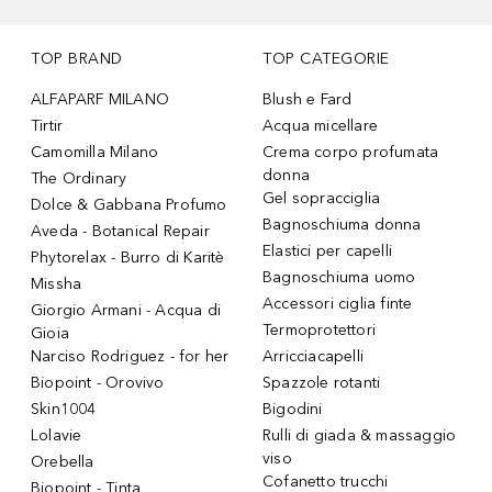
TOP BRAND
TOP CATEGORIE
ALFAPARF MILANO
Blush e Fard
Tirtir
Acqua micellare
Camomilla Milano
Crema corpo profumata
donna
The Ordinary
Gel sopracciglia
Dolce & Gabbana Profumo
Bagnoschiuma donna
Aveda - Botanical Repair
Elastici per capelli
Phytorelax - Burro di Karitè
Bagnoschiuma uomo
Missha
Accessori ciglia finte
Giorgio Armani - Acqua di
Termoprotettori
Gioia
Narciso Rodriguez - for her
Arricciacapelli
Biopoint - Orovivo
Spazzole rotanti
Skin1004
Bigodini
Lolavie
Rulli di giada & massaggio
viso
Orebella
Cofanetto trucchi
Biopoint - Tinta