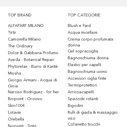
TOP BRAND
TOP CATEGORIE
ALFAPARF MILANO
Blush e Fard
Tirtir
Acqua micellare
Camomilla Milano
Crema corpo profumata
donna
The Ordinary
Gel sopracciglia
Dolce & Gabbana Profumo
Bagnoschiuma donna
Aveda - Botanical Repair
Elastici per capelli
Phytorelax - Burro di Karitè
Bagnoschiuma uomo
Missha
Accessori ciglia finte
Giorgio Armani - Acqua di
Termoprotettori
Gioia
Narciso Rodriguez - for her
Arricciacapelli
Biopoint - Orovivo
Spazzole rotanti
Skin1004
Bigodini
Lolavie
Rulli di giada & massaggio
viso
Orebella
Cofanetto trucchi
Biopoint - Tinta