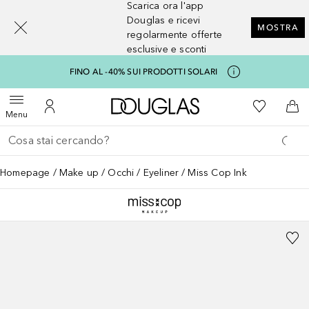
Scarica ora l'app
[navigation.slideout.screenreader]
Douglas e ricevi
MOSTRA
regolarmente offerte
esclusive e sconti
FINO AL -40% SUI PRODOTTI SOLARI
A Douglas Home
Alla Mia Li
Apri menu
Al Mio Account
Al 
Menu
Torna indietro
Esegui ricerca
Homepage
Make up
Occhi
Eyeliner
Miss Cop Ink