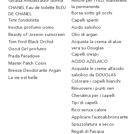
Gisada Ambassador donna
Amore per i ricci: mantenere
la permanente
CHANEL Eau de toilette BLEU
Borse sotto gli occhi
DE CHANEL
Tirtir fondotinta
Capelli spenti
Invictus profumo uomo
Acido salicilico
Beauty of Joseon sunscreen
Olio di argan
Tom Ford Black Orchid
Acquista la crema di aloe
vera su Douglas
Good Girl profumo
Capelli crespi
Prada Paradoxe
ACIDO AZELAICO
Master Patch Cosrx
Acquista le creme all’acido
Breeze Deodorante Argan
salicilico da DOUGLAS
La vie est belle
Colorare i capelli bianchi
Rimuovere i punti neri
Cheratina per i capelli
Tipi di capelli
Ricci senza calore
Applicare l'autoabbronzante
Spazzolatura a secco
Regali di Pasqua