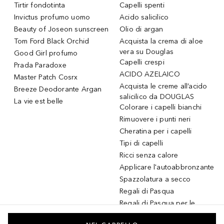
Tirtir fondotinta
Capelli spenti
Invictus profumo uomo
Acido salicilico
Beauty of Joseon sunscreen
Olio di argan
Tom Ford Black Orchid
Acquista la crema di aloe
vera su Douglas
Good Girl profumo
Capelli crespi
Prada Paradoxe
ACIDO AZELAICO
Master Patch Cosrx
Acquista le creme all’acido
Breeze Deodorante Argan
salicilico da DOUGLAS
La vie est belle
Colorare i capelli bianchi
Rimuovere i punti neri
Cheratina per i capelli
Tipi di capelli
Ricci senza calore
Applicare l'autoabbronzante
Spazzolatura a secco
Regali di Pasqua
Regali di Pasqua per le
donne