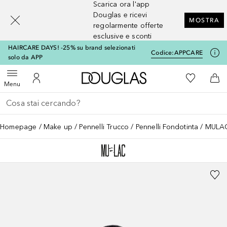
Scarica ora l'app
[navigation.slideout.screenreader]
Douglas e ricevi
MOSTRA
regolarmente offerte
esclusive e sconti
HAIRCARE DAYS! -25% su brand selezionati
Codice:
APPCARE
solo da APP
A Douglas Home
Alla Mia Li
Apri menu
Al Mio Account
Al 
Menu
Torna indietro
Esegui ricerca
Homepage
Make up
Pennelli Trucco
Pennelli Fondotinta
MULAC