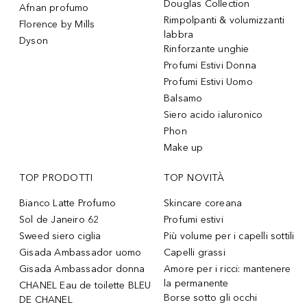
Douglas Collection
Afnan profumo
Rimpolpanti & volumizzanti
Florence by Mills
labbra
Dyson
Rinforzante unghie
Profumi Estivi Donna
Profumi Estivi Uomo
Balsamo
Siero acido ialuronico
Phon
Make up
TOP PRODOTTI
TOP NOVITÀ
Bianco Latte Profumo
Skincare coreana
Sol de Janeiro 62
Profumi estivi
Sweed siero ciglia
Più volume per i capelli sottili
Gisada Ambassador uomo
Capelli grassi
Gisada Ambassador donna
Amore per i ricci: mantenere
la permanente
CHANEL Eau de toilette BLEU
Borse sotto gli occhi
DE CHANEL