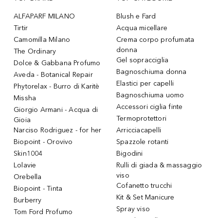
ALFAPARF MILANO
Blush e Fard
Tirtir
Acqua micellare
Camomilla Milano
Crema corpo profumata
donna
The Ordinary
Gel sopracciglia
Dolce & Gabbana Profumo
Bagnoschiuma donna
Aveda - Botanical Repair
Elastici per capelli
Phytorelax - Burro di Karitè
Bagnoschiuma uomo
Missha
Accessori ciglia finte
Giorgio Armani - Acqua di
Termoprotettori
Gioia
Narciso Rodriguez - for her
Arricciacapelli
Biopoint - Orovivo
Spazzole rotanti
Skin1004
Bigodini
Lolavie
Rulli di giada & massaggio
viso
Orebella
Cofanetto trucchi
Biopoint - Tinta
Kit & Set Manicure
Burberry
Spray viso
Tom Ford Profumo