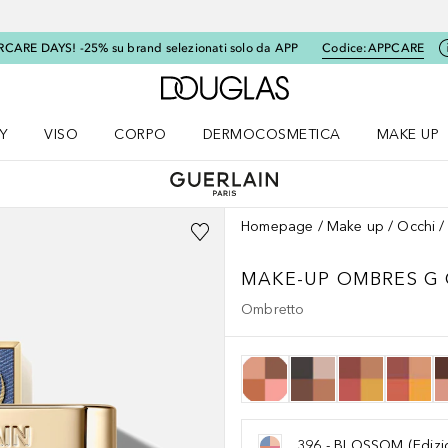
RCARE DAYS! -25% su brand selezionati solo da APP
Codice:
APPCARE
A Douglas Home
Y
VISO
CORPO
DERMOCOSMETICA
MAKE UP
menu K-BEAUTY
Apri il menu Viso
Apri il menu Corpo
Apri il menu DERMOCOSMETICA
Apri il me
Homepage
Make up
Occhi
MAKE-UP
OMBRES G 
Ombretto
396 - BLOSSOM (Edizio