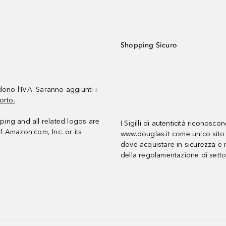
Shopping Sicuro
udono l’IVA. Saranno aggiunti i
orto.
ing and all related logos are
I Sigilli di autenticità riconosco
f Amazon.com, Inc. or its
www.douglas.it come unico sito 
dove acquistare in sicurezza e n
della regolamentazione di setto