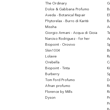
The Ordinary
G
Dolce & Gabbana Profumo
B
Aveda - Botanical Repair
El
Phytorelax - Burro di Karitè
B
Missha
A
Giorgio Armani - Acqua di Gioia
T
Narciso Rodriguez - for her
Ar
Biopoint - Orovivo
S
Skin1004
B
Lolavie
R
Orebella
C
Biopoint - Tinta
K
Burberry
S
Tom Ford Profumo
D
Afnan profumo
R
Florence by Mills
R
Dyson
P
P
B