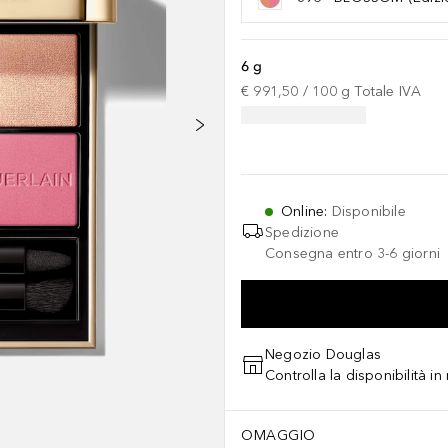
6 g
€ 991,50
 / 
100
g
Totale IVA
Online
:
Disponibile
Spedizione
Consegna entro 3-6 giorni
Negozio Douglas
Controlla la disponibilità i
OMAGGIO