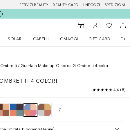
SERVIZI BEAUTY
BEAUTY CARD
I NEGOZI
SPEDIZIONI
Alla Mia Li
Storefinder
Al Mio Account
Al 
SOLARI
CAPELLI
OMAGGI
GIFT CARD
DOU
nu Make up
Apri il menu SOLARI
Apri il menu Capelli
Apri il menu OMAGGI
Ombretti
Guerlain Make-up Ombres G Ombretti 4 colori
OMBRETTI 4 COLORI
4.4
(
8
)
+
7
ne limitata Blooming Denim)