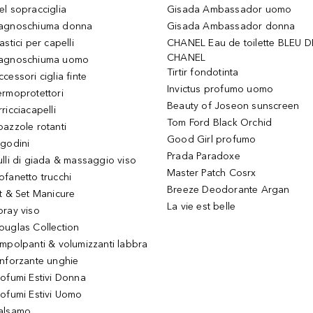
el sopracciglia
Gisada Ambassador uomo
agnoschiuma donna
Gisada Ambassador donna
astici per capelli
CHANEL Eau de toilette BLEU D
CHANEL
agnoschiuma uomo
Tirtir fondotinta
ccessori ciglia finte
Invictus profumo uomo
ermoprotettori
Beauty of Joseon sunscreen
ricciacapelli
Tom Ford Black Orchid
pazzole rotanti
Good Girl profumo
igodini
Prada Paradoxe
ulli di giada & massaggio viso
Master Patch Cosrx
ofanetto trucchi
Breeze Deodorante Argan
it & Set Manicure
La vie est belle
pray viso
ouglas Collection
impolpanti & volumizzanti labbra
inforzante unghie
rofumi Estivi Donna
rofumi Estivi Uomo
alsamo