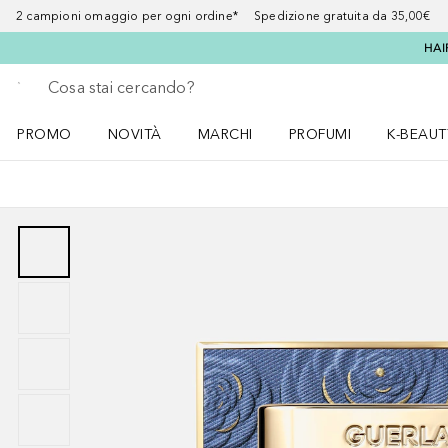
2 campioni omaggio per ogni ordine* Spedizione gratuita da 35,00€
HAI
Torna indietro
Esegui ricerca
PROMO
NOVITÀ
MARCHI
PROFUMI
K-BEAUT
Apri il menu PROMO
Apri il menu NOVITÀ
Apri il menu MARCHI
Apri il menu Profumi
Apri il 