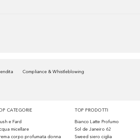
vendita
Compliance & Whistleblowing
OP CATEGORIE
TOP PRODOTTI
lush e Fard
Bianco Latte Profumo
cqua micellare
Sol de Janeiro 62
rema corpo profumata donna
Sweed siero ciglia