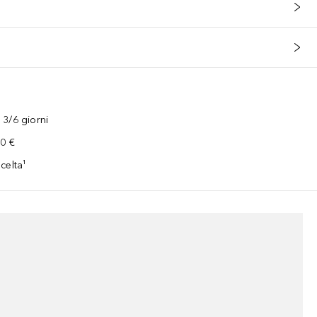
3/6 giorni
00 €
celta¹