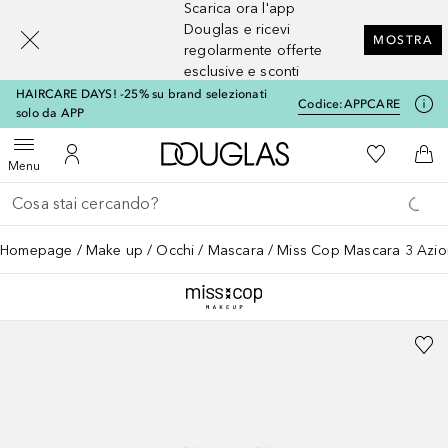
Scarica ora l'app
[navigation.slideout.screenreader]
Douglas e ricevi
MOSTRA
regolarmente offerte
esclusive e sconti
HAIRCARE DAYS! -25% su brand selezionati
Codice:
APPCARE
solo da APP
A Douglas Home
Alla Mia Li
Apri menu
Al Mio Account
Al 
Menu
Torna indietro
Esegui ricerca
Homepage
Make up
Occhi
Mascara
Miss Cop Mascara 3 Azio