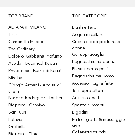
TOP BRAND
TOP CATEGORIE
ALFAPARF MILANO
Blush e Fard
Tirtir
Acqua micellare
Camomilla Milano
Crema corpo profumata
donna
The Ordinary
Gel sopracciglia
Dolce & Gabbana Profumo
Bagnoschiuma donna
Aveda - Botanical Repair
Elastici per capelli
Phytorelax - Burro di Karitè
Bagnoschiuma uomo
Missha
Accessori ciglia finte
Giorgio Armani - Acqua di
Termoprotettori
Gioia
Narciso Rodriguez - for her
Arricciacapelli
Biopoint - Orovivo
Spazzole rotanti
Skin1004
Bigodini
Lolavie
Rulli di giada & massaggio
viso
Orebella
Cofanetto trucchi
Biopoint - Tinta