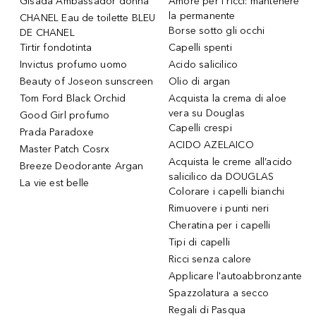
Gisada Ambassador donna
Amore per i ricci: mantenere
la permanente
CHANEL Eau de toilette BLEU
Borse sotto gli occhi
DE CHANEL
Tirtir fondotinta
Capelli spenti
Invictus profumo uomo
Acido salicilico
Beauty of Joseon sunscreen
Olio di argan
Tom Ford Black Orchid
Acquista la crema di aloe
vera su Douglas
Good Girl profumo
Capelli crespi
Prada Paradoxe
ACIDO AZELAICO
Master Patch Cosrx
Acquista le creme all’acido
Breeze Deodorante Argan
salicilico da DOUGLAS
La vie est belle
Colorare i capelli bianchi
Rimuovere i punti neri
Cheratina per i capelli
Tipi di capelli
Ricci senza calore
Applicare l'autoabbronzante
Spazzolatura a secco
Regali di Pasqua