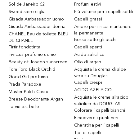
Sol de Janeiro 62
Profumi estivi
Sweed siero ciglia
Più volume per i capelli sottili
Gisada Ambassador uomo
Capelli grassi
Gisada Ambassador donna
Amore per i ricci: mantenere
la permanente
CHANEL Eau de toilette BLEU
Borse sotto gli occhi
DE CHANEL
Tirtir fondotinta
Capelli spenti
Invictus profumo uomo
Acido salicilico
Beauty of Joseon sunscreen
Olio di argan
Tom Ford Black Orchid
Acquista la crema di aloe
vera su Douglas
Good Girl profumo
Capelli crespi
Prada Paradoxe
ACIDO AZELAICO
Master Patch Cosrx
Acquista le creme all’acido
Breeze Deodorante Argan
salicilico da DOUGLAS
La vie est belle
Colorare i capelli bianchi
Rimuovere i punti neri
Cheratina per i capelli
Tipi di capelli