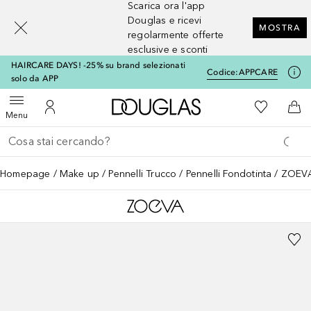
Scarica ora l'app
[navigation.slideout.screenreader]
Douglas e ricevi
MOSTRA
regolarmente offerte
esclusive e sconti
HAIRCARE DAYS! -25% su brand selezionati
Codice:
APPCARE
solo da APP
A Douglas Home
Alla Mia Li
Apri menu
Al Mio Account
Al 
Menu
Torna indietro
Esegui ricerca
Homepage
Make up
Pennelli Trucco
Pennelli Fondotinta
ZOEVA