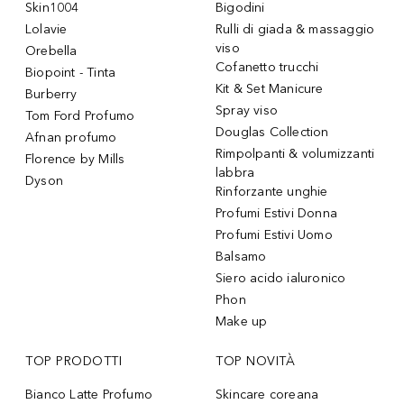
Skin1004
Bigodini
Lolavie
Rulli di giada & massaggio
viso
Orebella
Cofanetto trucchi
Biopoint - Tinta
Kit & Set Manicure
Burberry
Spray viso
Tom Ford Profumo
Douglas Collection
Afnan profumo
Rimpolpanti & volumizzanti
Florence by Mills
labbra
Dyson
Rinforzante unghie
Profumi Estivi Donna
Profumi Estivi Uomo
Balsamo
Siero acido ialuronico
Phon
Make up
TOP PRODOTTI
TOP NOVITÀ
Bianco Latte Profumo
Skincare coreana