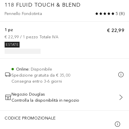
118 FLUID TOUCH & BLEND
Pennello Fondotinta
5
(
8
)
1 pz
€ 22,99
€ 22,99
 / 
1
pezzo
Totale IVA
ESTATE
Online
:
Disponibile
Spedizione gratuita da
€ 35,00
Consegna entro 3-6 giorni
Negozio Douglas
Controlla la disponibilità in negozio
AGGIUNGI AL CARRELLO
CODICE PROMOZIONALE