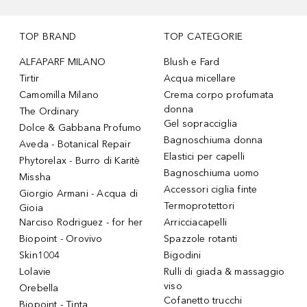
TOP BRAND
TOP CATEGORIE
ALFAPARF MILANO
Blush e Fard
Tirtir
Acqua micellare
Camomilla Milano
Crema corpo profumata
donna
The Ordinary
Gel sopracciglia
Dolce & Gabbana Profumo
Bagnoschiuma donna
Aveda - Botanical Repair
Elastici per capelli
Phytorelax - Burro di Karitè
Bagnoschiuma uomo
Missha
Accessori ciglia finte
Giorgio Armani - Acqua di
Termoprotettori
Gioia
Narciso Rodriguez - for her
Arricciacapelli
Biopoint - Orovivo
Spazzole rotanti
Skin1004
Bigodini
Lolavie
Rulli di giada & massaggio
viso
Orebella
Cofanetto trucchi
Biopoint - Tinta