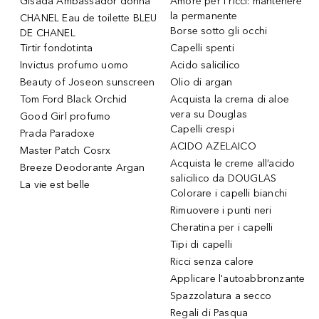
Gisada Ambassador donna
Amore per i ricci: mantenere
la permanente
CHANEL Eau de toilette BLEU
Borse sotto gli occhi
DE CHANEL
Tirtir fondotinta
Capelli spenti
Invictus profumo uomo
Acido salicilico
Beauty of Joseon sunscreen
Olio di argan
Tom Ford Black Orchid
Acquista la crema di aloe
vera su Douglas
Good Girl profumo
Capelli crespi
Prada Paradoxe
ACIDO AZELAICO
Master Patch Cosrx
Acquista le creme all’acido
Breeze Deodorante Argan
salicilico da DOUGLAS
La vie est belle
Colorare i capelli bianchi
Rimuovere i punti neri
Cheratina per i capelli
Tipi di capelli
Ricci senza calore
Applicare l'autoabbronzante
Spazzolatura a secco
Regali di Pasqua