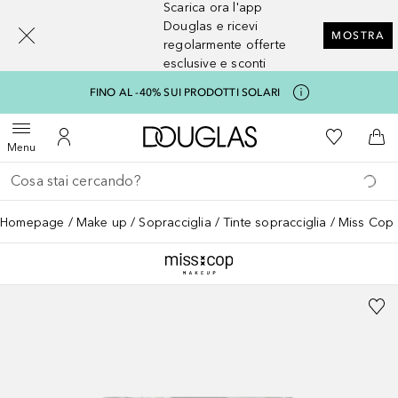
Scarica ora l'app
[navigation.slideout.screenreader]
Douglas e ricevi
MOSTRA
regolarmente offerte
esclusive e sconti
FINO AL -40% SUI PRODOTTI SOLARI
A Douglas Home
Alla Mia Li
Apri menu
Al Mio Account
Al 
Menu
Torna indietro
Esegui ricerca
Homepage
Make up
Sopracciglia
Tinte sopracciglia
Miss Cop