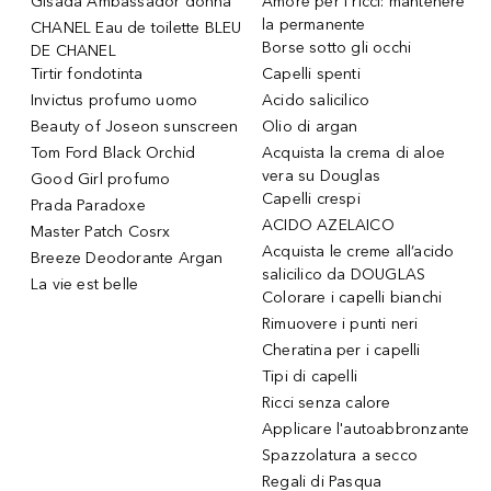
Gisada Ambassador donna
Amore per i ricci: mantenere
la permanente
CHANEL Eau de toilette BLEU
Borse sotto gli occhi
DE CHANEL
Tirtir fondotinta
Capelli spenti
Invictus profumo uomo
Acido salicilico
Beauty of Joseon sunscreen
Olio di argan
Tom Ford Black Orchid
Acquista la crema di aloe
vera su Douglas
Good Girl profumo
Capelli crespi
Prada Paradoxe
ACIDO AZELAICO
Master Patch Cosrx
Acquista le creme all’acido
Breeze Deodorante Argan
salicilico da DOUGLAS
La vie est belle
Colorare i capelli bianchi
Rimuovere i punti neri
Cheratina per i capelli
Tipi di capelli
Ricci senza calore
Applicare l'autoabbronzante
Spazzolatura a secco
Regali di Pasqua