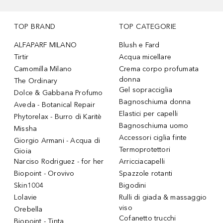
TOP BRAND
TOP CATEGORIE
ALFAPARF MILANO
Blush e Fard
Tirtir
Acqua micellare
Camomilla Milano
Crema corpo profumata
donna
The Ordinary
Gel sopracciglia
Dolce & Gabbana Profumo
Bagnoschiuma donna
Aveda - Botanical Repair
Elastici per capelli
Phytorelax - Burro di Karitè
Bagnoschiuma uomo
Missha
Accessori ciglia finte
Giorgio Armani - Acqua di
Termoprotettori
Gioia
Narciso Rodriguez - for her
Arricciacapelli
Biopoint - Orovivo
Spazzole rotanti
Skin1004
Bigodini
Lolavie
Rulli di giada & massaggio
viso
Orebella
Cofanetto trucchi
Biopoint - Tinta