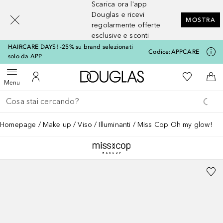
Scarica ora l'app
[navigation.slideout.screenreader]
Douglas e ricevi
MOSTRA
regolarmente offerte
esclusive e sconti
HAIRCARE DAYS! -25% su brand selezionati
Codice:
APPCARE
solo da APP
A Douglas Home
Alla Mia Li
Apri menu
Al Mio Account
Al 
Menu
Torna indietro
Esegui ricerca
Homepage
Make up
Viso
Illuminanti
Miss Cop Oh my glow!