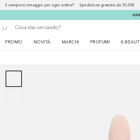
2 campioni omaggio per ogni ordine* Spedizione gratuita da 35,00€
HAI
Torna indietro
Esegui ricerca
PROMO
NOVITÀ
MARCHI
PROFUMI
K-BEAUT
Apri il menu PROMO
Apri il menu NOVITÀ
Apri il menu MARCHI
Apri il menu Profumi
Apri il 