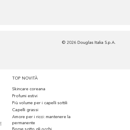
©
2026
Douglas Italia S.p.A.
TOP NOVITÀ
Skincare coreana
Profumi estivi
Più volume per i capelli sottili
Capelli grassi
Amore per i ricci: mantenere la
permanente
E
Borse sotto gli occhi