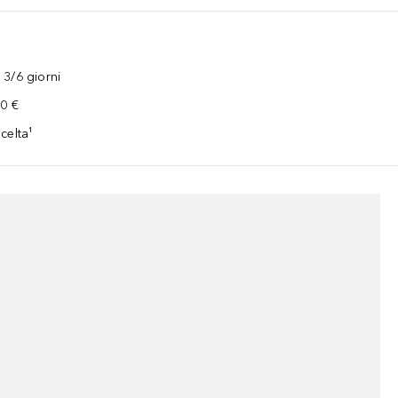
3/6 giorni
00 €
celta¹