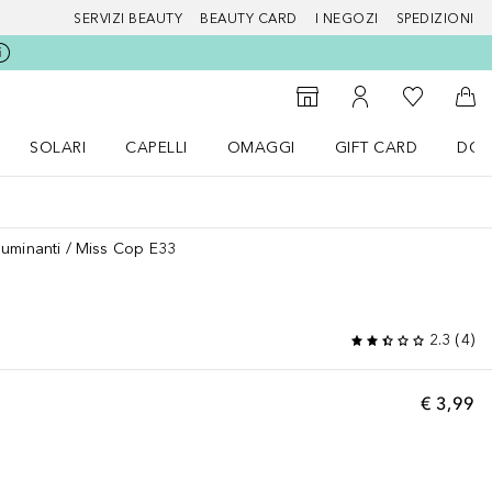
SERVIZI BEAUTY
BEAUTY CARD
I NEGOZI
SPEDIZIONI
Alla Mia Li
Storefinder
Al Mio Account
Al 
SOLARI
CAPELLI
OMAGGI
GIFT CARD
DOU
nu Make up
Apri il menu SOLARI
Apri il menu Capelli
Apri il menu OMAGGI
lluminanti
Miss Cop E33
2.3
(
4
)
€ 3,99