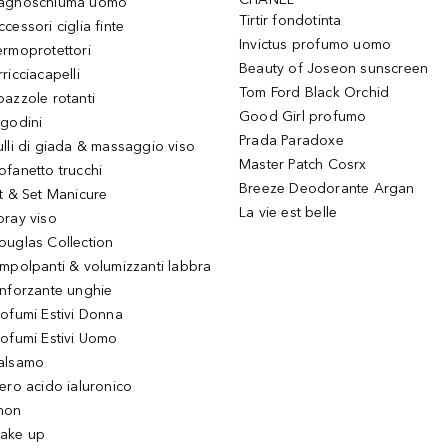
agnoschiuma uomo
Tirtir fondotinta
ccessori ciglia finte
Invictus profumo uomo
ermoprotettori
Beauty of Joseon sunscreen
ricciacapelli
Tom Ford Black Orchid
pazzole rotanti
Good Girl profumo
igodini
Prada Paradoxe
ulli di giada & massaggio viso
Master Patch Cosrx
ofanetto trucchi
Breeze Deodorante Argan
it & Set Manicure
La vie est belle
pray viso
ouglas Collection
impolpanti & volumizzanti labbra
inforzante unghie
rofumi Estivi Donna
rofumi Estivi Uomo
alsamo
iero acido ialuronico
hon
ake up