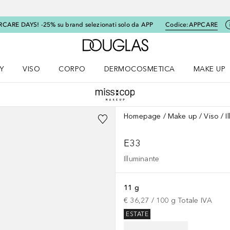
RCARE DAYS! -25% su brand selezionati solo da APP
Codice:
APPCARE
A Douglas Home
Y
VISO
CORPO
DERMOCOSMETICA
MAKE UP
menu K-BEAUTY
Apri il menu Viso
Apri il menu Corpo
Apri il menu DERMOCOSMETICA
Apri il me
Homepage
Make up
Viso
I
E33
Illuminante
11 g
€ 36,27
 / 
100
g
Totale IVA
ESTATE