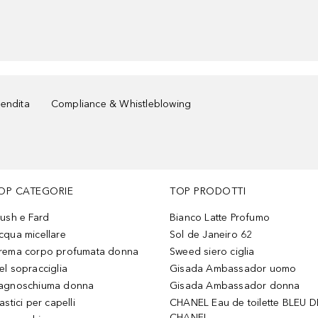
vendita
Compliance & Whistleblowing
OP CATEGORIE
TOP PRODOTTI
lush e Fard
Bianco Latte Profumo
cqua micellare
Sol de Janeiro 62
rema corpo profumata donna
Sweed siero ciglia
el sopracciglia
Gisada Ambassador uomo
agnoschiuma donna
Gisada Ambassador donna
astici per capelli
CHANEL Eau de toilette BLEU D
CHANEL