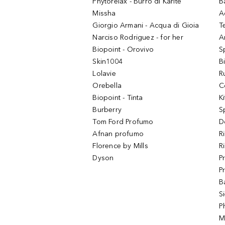
Phytorelax - Burro di Karitè
B
Missha
A
Giorgio Armani - Acqua di Gioia
T
Narciso Rodriguez - for her
Ar
Biopoint - Orovivo
S
Skin1004
B
Lolavie
R
Orebella
C
Biopoint - Tinta
K
Burberry
S
Tom Ford Profumo
D
Afnan profumo
R
Florence by Mills
R
Dyson
P
P
B
S
P
M