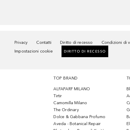
Privacy
Contatti
Diritto di recesso
Condizioni di 
Impostazioni cookie
DIRITTO DI RECESSO
TOP BRAND
T
ALFAPARF MILANO
B
Tirtir
A
Camomilla Milano
C
The Ordinary
G
Dolce & Gabbana Profumo
B
Aveda - Botanical Repair
El