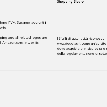
Shopping Sicuro
udono l’IVA. Saranno aggiunti i
orto.
ing and all related logos are
I Sigilli di autenticità riconosco
f Amazon.com, Inc. or its
www.douglas.it come unico sito 
dove acquistare in sicurezza e n
della regolamentazione di setto