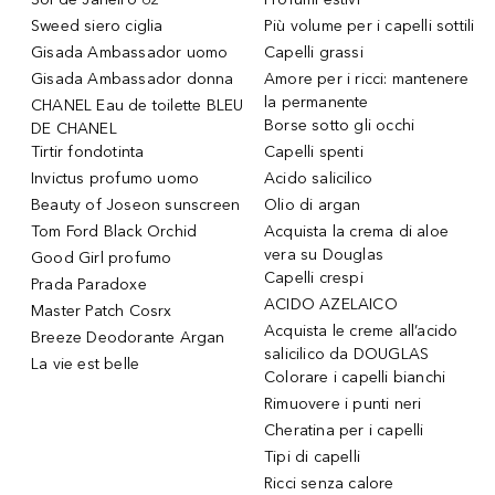
Sweed siero ciglia
Più volume per i capelli sottili
Gisada Ambassador uomo
Capelli grassi
Gisada Ambassador donna
Amore per i ricci: mantenere
la permanente
CHANEL Eau de toilette BLEU
Borse sotto gli occhi
DE CHANEL
Tirtir fondotinta
Capelli spenti
Invictus profumo uomo
Acido salicilico
Beauty of Joseon sunscreen
Olio di argan
Tom Ford Black Orchid
Acquista la crema di aloe
vera su Douglas
Good Girl profumo
Capelli crespi
Prada Paradoxe
ACIDO AZELAICO
Master Patch Cosrx
Acquista le creme all’acido
Breeze Deodorante Argan
salicilico da DOUGLAS
La vie est belle
Colorare i capelli bianchi
Rimuovere i punti neri
Cheratina per i capelli
Tipi di capelli
Ricci senza calore