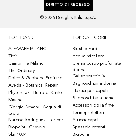
DIRITTO DI RECESSO
©
2026
Douglas Italia S.p.A.
TOP BRAND
TOP CATEGORIE
ALFAPARF MILANO
Blush e Fard
Tirtir
Acqua micellare
Camomilla Milano
Crema corpo profumata
donna
The Ordinary
Gel sopracciglia
Dolce & Gabbana Profumo
Bagnoschiuma donna
Aveda - Botanical Repair
Elastici per capelli
Phytorelax - Burro di Karitè
Bagnoschiuma uomo
Missha
Accessori ciglia finte
Giorgio Armani - Acqua di
Termoprotettori
Gioia
Narciso Rodriguez - for her
Arricciacapelli
Biopoint - Orovivo
Spazzole rotanti
Skin1004
Bigodini