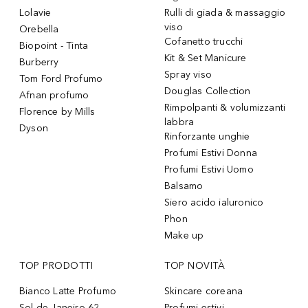
Lolavie
Rulli di giada & massaggio
viso
Orebella
Cofanetto trucchi
Biopoint - Tinta
Kit & Set Manicure
Burberry
Spray viso
Tom Ford Profumo
Douglas Collection
Afnan profumo
Rimpolpanti & volumizzanti
Florence by Mills
labbra
Dyson
Rinforzante unghie
Profumi Estivi Donna
Profumi Estivi Uomo
Balsamo
Siero acido ialuronico
Phon
Make up
TOP PRODOTTI
TOP NOVITÀ
Bianco Latte Profumo
Skincare coreana
Sol de Janeiro 62
Profumi estivi