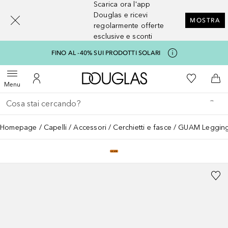
Scarica ora l'app
[navigation.slideout.screenreader]
Douglas e ricevi
MOSTRA
regolarmente offerte
esclusive e sconti
FINO AL -40% SUI PRODOTTI SOLARI
A Douglas Home
Alla Mia Li
Apri menu
Al Mio Account
Al 
Menu
Torna indietro
Esegui ricerca
Homepage
Capelli
Accessori
Cerchietti e fasce
GUAM Leggings