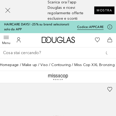
Scarica ora l'app
[navigation.slideout.screenreader]
Douglas e ricevi
MOSTRA
regolarmente offerte
esclusive e sconti
HAIRCARE DAYS! -25% su brand selezionati
Codice:
APPCARE
solo da APP
A Douglas Home
Alla Mia Li
Apri menu
Al Mio Account
Al 
Menu
Torna indietro
Esegui ricerca
Homepage
Make up
Viso
Contouring
Miss Cop XXL Bronzing