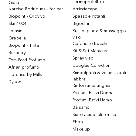
Termoprotettori
Gioia
Narciso Rodriguez - for her
Arricciacapelli
Biopoint - Orovivo
Spazzole rotanti
Skin1004
Bigodini
Lolavie
Rulli di giada & massaggio
viso
Orebella
Cofanetto trucchi
Biopoint - Tinta
Kit & Set Manicure
Burberry
Spray viso
Tom Ford Profumo
Douglas Collection
Afnan profumo
Rimpolpanti & volumizzanti
Florence by Mills
labbra
Dyson
Rinforzante unghie
Profumi Estivi Donna
Profumi Estivi Uomo
Balsamo
Siero acido ialuronico
Phon
Make up