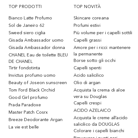
TOP PRODOTTI
TOP NOVITÀ
Bianco Latte Profumo
Skincare coreana
Sol de Janeiro 62
Profumi estivi
Sweed siero ciglia
Più volume per i capelli sottili
Gisada Ambassador uomo
Capelli grassi
Gisada Ambassador donna
Amore per i ricci: mantenere
la permanente
CHANEL Eau de toilette BLEU
Borse sotto gli occhi
DE CHANEL
Tirtir fondotinta
Capelli spenti
Invictus profumo uomo
Acido salicilico
Beauty of Joseon sunscreen
Olio di argan
Tom Ford Black Orchid
Acquista la crema di aloe
vera su Douglas
Good Girl profumo
Capelli crespi
Prada Paradoxe
ACIDO AZELAICO
Master Patch Cosrx
Acquista le creme all’acido
Breeze Deodorante Argan
salicilico da DOUGLAS
La vie est belle
Colorare i capelli bianchi