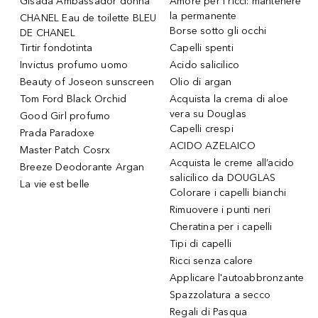
Gisada Ambassador donna
Amore per i ricci: mantenere
la permanente
CHANEL Eau de toilette BLEU
Borse sotto gli occhi
DE CHANEL
Tirtir fondotinta
Capelli spenti
Invictus profumo uomo
Acido salicilico
Beauty of Joseon sunscreen
Olio di argan
Tom Ford Black Orchid
Acquista la crema di aloe
vera su Douglas
Good Girl profumo
Capelli crespi
Prada Paradoxe
ACIDO AZELAICO
Master Patch Cosrx
Acquista le creme all’acido
Breeze Deodorante Argan
salicilico da DOUGLAS
La vie est belle
Colorare i capelli bianchi
Rimuovere i punti neri
Cheratina per i capelli
Tipi di capelli
Ricci senza calore
Applicare l'autoabbronzante
Spazzolatura a secco
Regali di Pasqua