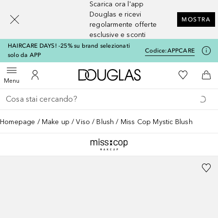
Scarica ora l'app
[navigation.slideout.screenreader]
Douglas e ricevi
MOSTRA
regolarmente offerte
esclusive e sconti
HAIRCARE DAYS! -25% su brand selezionati
Codice:
APPCARE
solo da APP
A Douglas Home
Alla Mia Li
Apri menu
Al Mio Account
Al 
Menu
Torna indietro
Esegui ricerca
Homepage
Make up
Viso
Blush
Miss Cop Mystic Blush