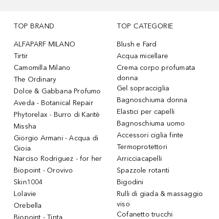
TOP BRAND
TOP CATEGORIE
ALFAPARF MILANO
Blush e Fard
Tirtir
Acqua micellare
Camomilla Milano
Crema corpo profumata
donna
The Ordinary
Gel sopracciglia
Dolce & Gabbana Profumo
Bagnoschiuma donna
Aveda - Botanical Repair
Elastici per capelli
Phytorelax - Burro di Karitè
Bagnoschiuma uomo
Missha
Accessori ciglia finte
Giorgio Armani - Acqua di
Termoprotettori
Gioia
Narciso Rodriguez - for her
Arricciacapelli
Biopoint - Orovivo
Spazzole rotanti
Skin1004
Bigodini
Lolavie
Rulli di giada & massaggio
viso
Orebella
Cofanetto trucchi
Biopoint - Tinta