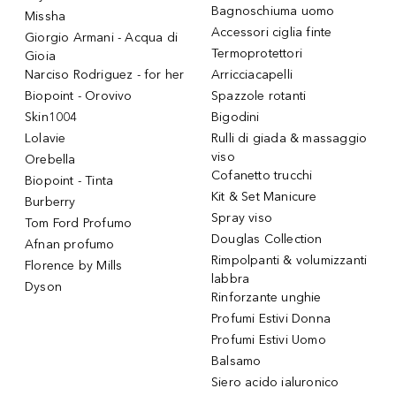
Bagnoschiuma uomo
Missha
Accessori ciglia finte
Giorgio Armani - Acqua di
Termoprotettori
Gioia
Narciso Rodriguez - for her
Arricciacapelli
Biopoint - Orovivo
Spazzole rotanti
Skin1004
Bigodini
Lolavie
Rulli di giada & massaggio
viso
Orebella
Cofanetto trucchi
Biopoint - Tinta
Kit & Set Manicure
Burberry
Spray viso
Tom Ford Profumo
Douglas Collection
Afnan profumo
Rimpolpanti & volumizzanti
Florence by Mills
labbra
Dyson
Rinforzante unghie
Profumi Estivi Donna
Profumi Estivi Uomo
Balsamo
Siero acido ialuronico