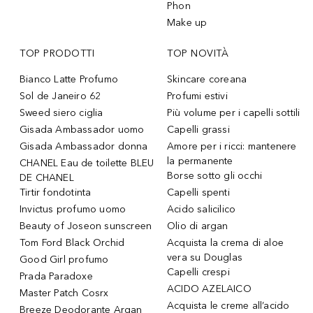
Phon
Make up
TOP PRODOTTI
TOP NOVITÀ
Bianco Latte Profumo
Skincare coreana
Sol de Janeiro 62
Profumi estivi
Sweed siero ciglia
Più volume per i capelli sottili
Gisada Ambassador uomo
Capelli grassi
Gisada Ambassador donna
Amore per i ricci: mantenere
la permanente
CHANEL Eau de toilette BLEU
Borse sotto gli occhi
DE CHANEL
Tirtir fondotinta
Capelli spenti
Invictus profumo uomo
Acido salicilico
Beauty of Joseon sunscreen
Olio di argan
Tom Ford Black Orchid
Acquista la crema di aloe
vera su Douglas
Good Girl profumo
Capelli crespi
Prada Paradoxe
ACIDO AZELAICO
Master Patch Cosrx
Acquista le creme all’acido
Breeze Deodorante Argan