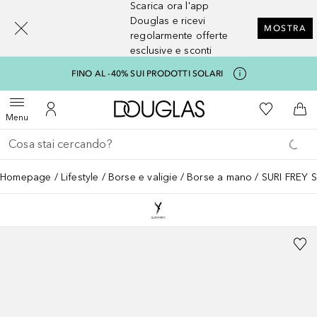
Scarica ora l'app
[navigation.slideout.screenreader]
Douglas e ricevi
MOSTRA
regolarmente offerte
esclusive e sconti
FINO AL -40% SUI PRODOTTI SOLARI
A Douglas Home
Alla Mia Li
Apri menu
Al Mio Account
Al 
Menu
Torna indietro
Esegui ricerca
Homepage
Lifestyle
Borse e valigie
Borse a mano
SURI FREY S