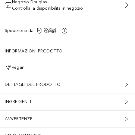
Negozio Douglas
Controlla la disponibilità in negozio
AGGIUNGI AL CARRELLO
Spedizione da
INFORMAZIONI PRODOTTO
vegan
DETTAGLI DEL PRODOTTO
INGREDIENTI
rio un po' di spazio in più nella borsa. Questo modello può contener
AVVERTENZE