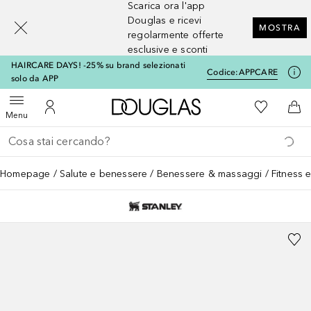
Scarica ora l'app
[navigation.slideout.screenreader]
Douglas e ricevi
MOSTRA
regolarmente offerte
esclusive e sconti
HAIRCARE DAYS! -25% su brand selezionati
Codice:
APPCARE
solo da APP
A Douglas Home
Alla Mia Li
Apri menu
Al Mio Account
Al 
Menu
Torna indietro
Esegui ricerca
Homepage
Salute e benessere
Benessere & massaggi
Fitness 