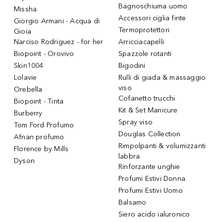
Bagnoschiuma uomo
Missha
Accessori ciglia finte
Giorgio Armani - Acqua di
Termoprotettori
Gioia
Narciso Rodriguez - for her
Arricciacapelli
Biopoint - Orovivo
Spazzole rotanti
Skin1004
Bigodini
Lolavie
Rulli di giada & massaggio
viso
Orebella
Cofanetto trucchi
Biopoint - Tinta
Kit & Set Manicure
Burberry
Spray viso
Tom Ford Profumo
Douglas Collection
Afnan profumo
Rimpolpanti & volumizzanti
Florence by Mills
labbra
Dyson
Rinforzante unghie
Profumi Estivi Donna
Profumi Estivi Uomo
Balsamo
Siero acido ialuronico