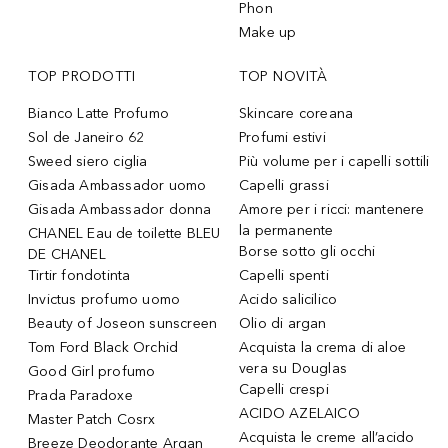
Phon
Make up
TOP PRODOTTI
TOP NOVITÀ
Bianco Latte Profumo
Skincare coreana
Sol de Janeiro 62
Profumi estivi
Sweed siero ciglia
Più volume per i capelli sottili
Gisada Ambassador uomo
Capelli grassi
Gisada Ambassador donna
Amore per i ricci: mantenere
la permanente
CHANEL Eau de toilette BLEU
Borse sotto gli occhi
DE CHANEL
Tirtir fondotinta
Capelli spenti
Invictus profumo uomo
Acido salicilico
Beauty of Joseon sunscreen
Olio di argan
Tom Ford Black Orchid
Acquista la crema di aloe
vera su Douglas
Good Girl profumo
Capelli crespi
Prada Paradoxe
ACIDO AZELAICO
Master Patch Cosrx
Acquista le creme all’acido
Breeze Deodorante Argan