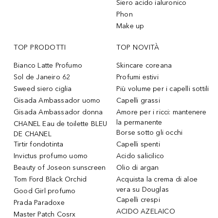
Siero acido ialuronico
Phon
Make up
TOP PRODOTTI
TOP NOVITÀ
Bianco Latte Profumo
Skincare coreana
Sol de Janeiro 62
Profumi estivi
Sweed siero ciglia
Più volume per i capelli sottili
Gisada Ambassador uomo
Capelli grassi
Gisada Ambassador donna
Amore per i ricci: mantenere
la permanente
CHANEL Eau de toilette BLEU
Borse sotto gli occhi
DE CHANEL
Tirtir fondotinta
Capelli spenti
Invictus profumo uomo
Acido salicilico
Beauty of Joseon sunscreen
Olio di argan
Tom Ford Black Orchid
Acquista la crema di aloe
vera su Douglas
Good Girl profumo
Capelli crespi
Prada Paradoxe
ACIDO AZELAICO
Master Patch Cosrx