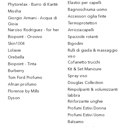
Elastici per capelli
Phytorelax - Burro di Karitè
Bagnoschiuma uomo
Missha
Accessori ciglia finte
Giorgio Armani - Acqua di
Termoprotettori
Gioia
Narciso Rodriguez - for her
Arricciacapelli
Biopoint - Orovivo
Spazzole rotanti
Skin1004
Bigodini
Lolavie
Rulli di giada & massaggio
viso
Orebella
Cofanetto trucchi
Biopoint - Tinta
Kit & Set Manicure
Burberry
Spray viso
Tom Ford Profumo
Douglas Collection
Afnan profumo
Rimpolpanti & volumizzanti
Florence by Mills
labbra
Dyson
Rinforzante unghie
Profumi Estivi Donna
Profumi Estivi Uomo
Balsamo