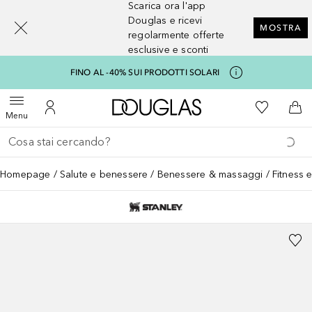
Scarica ora l'app
[navigation.slideout.screenreader]
Douglas e ricevi
MOSTRA
regolarmente offerte
esclusive e sconti
FINO AL -40% SUI PRODOTTI SOLARI
A Douglas Home
Alla Mia Li
Apri menu
Al Mio Account
Al 
Menu
Torna indietro
Esegui ricerca
Homepage
Salute e benessere
Benessere & massaggi
Fitness 