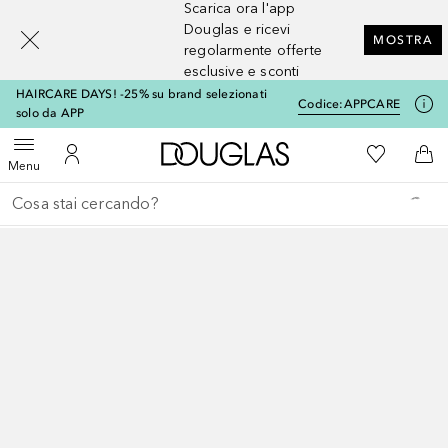
Scarica ora l'app
[navigation.slideout.screenreader]
Douglas e ricevi
MOSTRA
regolarmente offerte
esclusive e sconti
HAIRCARE DAYS! -25% su brand selezionati
Codice:
APPCARE
solo da APP
A Douglas Home
Alla Mia Li
Apri menu
Al Mio Account
Al 
Menu
Torna indietro
Esegui ricerca