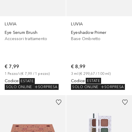
LUVIA
LUVIA
Eyeshadow Primer
Eye Serum Brush
Base Ombretto
Accessori trattamento
€ 8,99
€ 7,99
3
ml
 (
€ 299,67
 / 
100
ml
)
1
Pezzo/i
 (
€ 7,99
 / 
1
pezzo
)
Codice
:
Codice
:
ESTATE
ESTATE
SOLO ONLINE
SORPRESA
SOLO ONLINE
SORPRESA