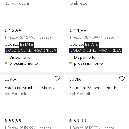
Roll-on occhi
Ombretto
€ 12,99
€ 14,99
1
Pezzo/i
 (
€ 12,99
 / 
1
pezzo
)
1
Pezzo/i
 (
€ 14,99
 / 
1
pezzo
)
Codice
:
Codice
:
ESTATE
ESTATE
SOLO ONLINE
SORPRESA
SOLO ONLINE
SORPRESA
Disponibile
Disponibile
prossimamente
prossimamente
LUVIA
LUVIA
Essential Brushes - Black Diamond
Essential Brushes - Feather White
Set Pennelli
Set Pennelli
€ 59,99
€ 59,99
1
Pezzo/i
 (
€ 59,99
 / 
1
pezzo
)
1
Pezzo/i
 (
€ 59,99
 / 
1
pezzo
)