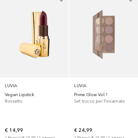
LUVIA
LUVIA
Vegan Lipstick
Prime Glow Vol.1
Rossetto
Set trucco per l'incarnato
€ 14,99
€ 24,99
1
Pezzo/i
 (
€ 14,99
 / 
1
pezzo
)
1
Pezzo/i
 (
€ 24,99
 / 
1
pezzo
)