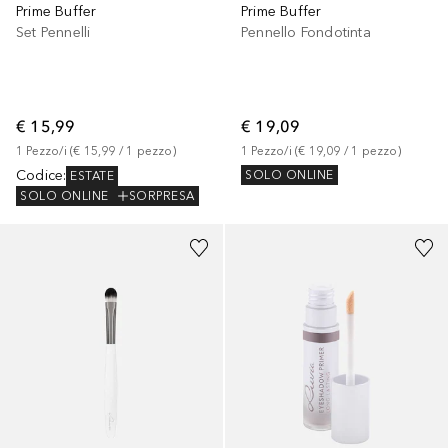
Prime Buffer
Prime Buffer
Set Pennelli
Pennello Fondotinta
€ 15,99
€ 19,09
1
Pezzo/i
 (
€ 15,99
 / 
1
pezzo
)
1
Pezzo/i
 (
€ 19,09
 / 
1
pezzo
)
Codice
:
SOLO ONLINE
ESTATE
SOLO ONLINE
SORPRESA