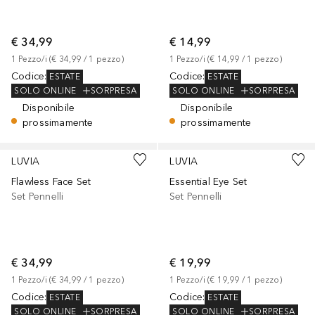
€ 34,99
€ 14,99
1
Pezzo/i
 (
€ 34,99
 / 
1
pezzo
)
1
Pezzo/i
 (
€ 14,99
 / 
1
pezzo
)
Codice
:
Codice
:
ESTATE
ESTATE
SOLO ONLINE
SORPRESA
SOLO ONLINE
SORPRESA
Disponibile
Disponibile
prossimamente
prossimamente
LUVIA
LUVIA
Flawless Face Set
Essential Eye Set
Set Pennelli
Set Pennelli
€ 34,99
€ 19,99
1
Pezzo/i
 (
€ 34,99
 / 
1
pezzo
)
1
Pezzo/i
 (
€ 19,99
 / 
1
pezzo
)
Codice
:
Codice
:
ESTATE
ESTATE
SOLO ONLINE
SORPRESA
SOLO ONLINE
SORPRESA