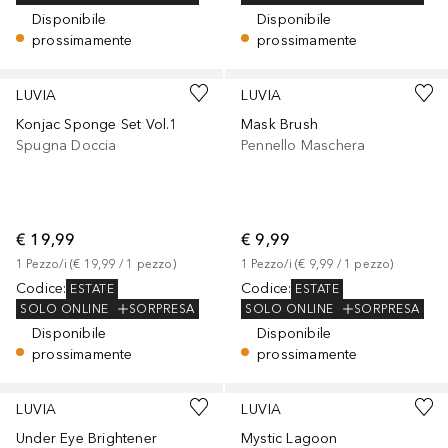
Disponibile
Disponibile
prossimamente
prossimamente
LUVIA
LUVIA
Konjac Sponge Set Vol.1
Mask Brush
Spugna Doccia
Pennello Maschera
€ 19,99
€ 9,99
1
Pezzo/i
 (
€ 19,99
 / 
1
pezzo
)
1
Pezzo/i
 (
€ 9,99
 / 
1
pezzo
)
Codice
:
Codice
:
ESTATE
ESTATE
SOLO ONLINE
SORPRESA
SOLO ONLINE
SORPRESA
Disponibile
Disponibile
prossimamente
prossimamente
LUVIA
LUVIA
Under Eye Brightener
Mystic Lagoon