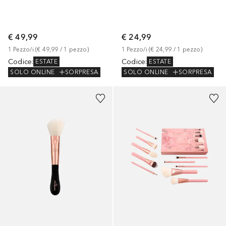
€ 49,99
€ 24,99
1
Pezzo/i
 (
€ 49,99
 / 
1
pezzo
)
1
Pezzo/i
 (
€ 24,99
 / 
1
pezzo
)
Codice
:
Codice
:
ESTATE
ESTATE
SOLO ONLINE
SORPRESA
SOLO ONLINE
SORPRESA