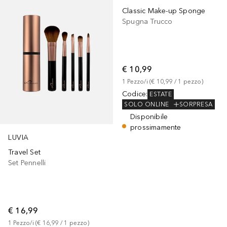
Classic Make-up Sponge
Spugna Trucco
€ 10,99
1
Pezzo/i
 (
€ 10,99
 / 
1
pezzo
)
Codice
:
ESTATE
SOLO ONLINE
SORPRESA
Disponibile
prossimamente
LUVIA
Travel Set
Set Pennelli
€ 16,99
1
Pezzo/i
 (
€ 16,99
 / 
1
pezzo
)