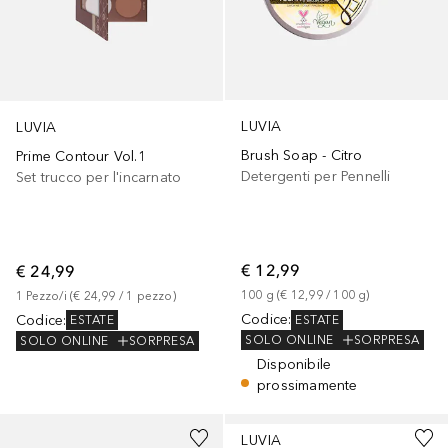
LUVIA
LUVIA
Brush Soap - Citro
Prime Contour Vol.1
Detergenti per Pennelli
Set trucco per l'incarnato
€ 12,99
€ 24,99
100
g
 (
€ 12,99
 / 
100
g
)
1
Pezzo/i
 (
€ 24,99
 / 
1
pezzo
)
Codice
:
Codice
:
ESTATE
ESTATE
SOLO ONLINE
SORPRESA
SOLO ONLINE
SORPRESA
Disponibile
prossimamente
LUVIA