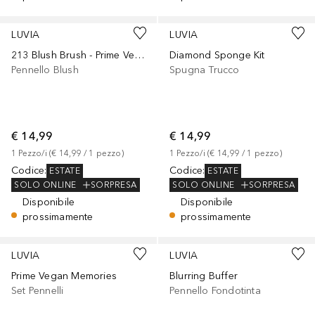
LUVIA
LUVIA
213 Blush Brush - Prime Vegan Candy
Diamond Sponge Kit
Pennello Blush
Spugna Trucco
€ 14,99
€ 14,99
1
Pezzo/i
 (
€ 14,99
 / 
1
pezzo
)
1
Pezzo/i
 (
€ 14,99
 / 
1
pezzo
)
Codice
:
Codice
:
ESTATE
ESTATE
SOLO ONLINE
SORPRESA
SOLO ONLINE
SORPRESA
Disponibile
Disponibile
prossimamente
prossimamente
LUVIA
LUVIA
Prime Vegan Memories
Blurring Buffer
Set Pennelli
Pennello Fondotinta