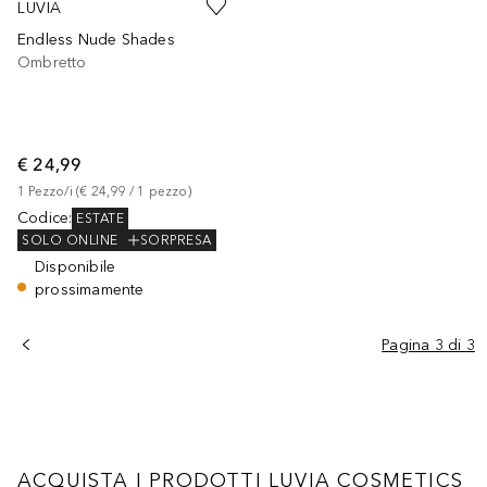
LUVIA
Endless Nude Shades
Ombretto
€ 24,99
1
Pezzo/i
 (
€ 24,99
 / 
1
pezzo
)
Codice
:
ESTATE
SOLO ONLINE
SORPRESA
Disponibile
prossimamente
Pagina 3 di 3
ACQUISTA I PRODOTTI LUVIA COSMETICS