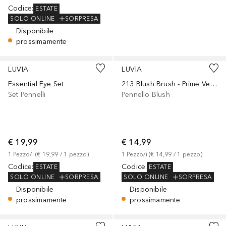
Codice
:
ESTATE
SOLO ONLINE
SORPRESA
Disponibile
prossimamente
LUVIA
LUVIA
Essential Eye Set
213 Blush Brush - Prime Vegan Elegance
Set Pennelli
Pennello Blush
€ 19,99
€ 14,99
1
Pezzo/i
 (
€ 19,99
 / 
1
pezzo
)
1
Pezzo/i
 (
€ 14,99
 / 
1
pezzo
)
Codice
:
Codice
:
ESTATE
ESTATE
SOLO ONLINE
SORPRESA
SOLO ONLINE
SORPRESA
Disponibile
Disponibile
prossimamente
prossimamente