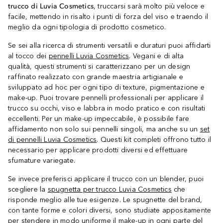
trucco di Luvia Cosmetics
, truccarsi sarà molto più veloce e
facile, mettendo in risalto i punti di forza del viso e traendo il
meglio da ogni tipologia di prodotto cosmetico.
Se sei alla ricerca di strumenti versatili e duraturi puoi affidarti
al tocco dei
pennelli Luvia Cosmetics
. Vegani e di alta
qualità, questi strumenti si caratterizzano per un design
raffinato realizzato con grande maestria artigianale e
sviluppato ad hoc per ogni tipo di texture, pigmentazione e
make-up. Puoi trovare pennelli professionali per applicare il
trucco su occhi, viso e labbra in modo pratico e con risultati
eccellenti. Per un make-up impeccabile, è possibile fare
affidamento non solo sui pennelli singoli, ma anche su un
set
di pennelli Luvia Cosmetics
. Questi kit completi offrono tutto il
necessario per applicare prodotti diversi ed effettuare
sfumature variegate.
Se invece preferisci applicare il trucco con un blender, puoi
scegliere la
spugnetta per trucco Luvia Cosmetics
che
risponde meglio alle tue esigenze. Le spugnette del brand,
con tante forme e colori diversi, sono studiate appositamente
per stendere in modo uniforme il make-up in ogni parte del