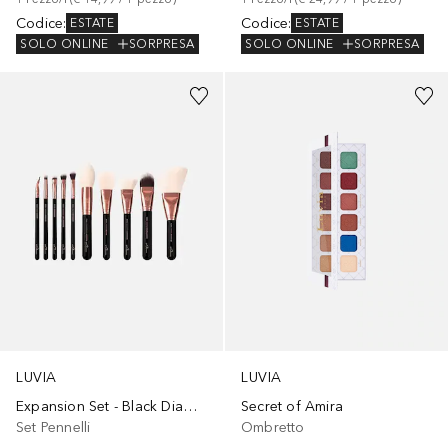
Codice
:
Codice
:
ESTATE
ESTATE
SOLO ONLINE
SORPRESA
SOLO ONLINE
SORPRESA
LUVIA
LUVIA
Expansion Set - Black Diamond
Secret of Amira
Set Pennelli
Ombretto