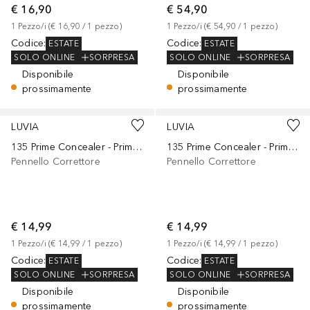
€ 16,90
€ 54,90
1
Pezzo/i
 (
€ 16,90
 / 
1
pezzo
)
1
Pezzo/i
 (
€ 54,90
 / 
1
pezzo
)
Codice
:
Codice
:
ESTATE
ESTATE
SOLO ONLINE
SORPRESA
SOLO ONLINE
SORPRESA
Disponibile
Disponibile
prossimamente
prossimamente
LUVIA
LUVIA
135 Prime Concealer - Prime Vegan Candy
135 Prime Concealer - Prime Vegan Elegance
Pennello Correttore
Pennello Correttore
€ 14,99
€ 14,99
1
Pezzo/i
 (
€ 14,99
 / 
1
pezzo
)
1
Pezzo/i
 (
€ 14,99
 / 
1
pezzo
)
Codice
:
Codice
:
ESTATE
ESTATE
SOLO ONLINE
SORPRESA
SOLO ONLINE
SORPRESA
Disponibile
Disponibile
prossimamente
prossimamente