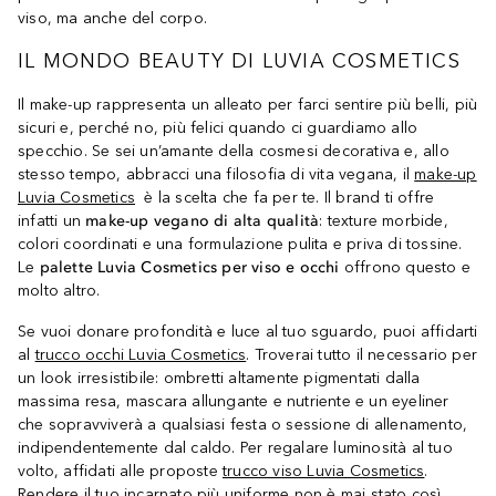
viso, ma anche del corpo.
IL MONDO BEAUTY DI LUVIA COSMETICS
Il make-up rappresenta un alleato per farci sentire più belli, più
sicuri e, perché no, più felici quando ci guardiamo allo
specchio. Se sei un’amante della cosmesi decorativa e, allo
stesso tempo, abbracci una filosofia di vita vegana, il
make-up
Luvia Cosmetics
è la scelta che fa per te. Il brand ti offre
infatti un
make-up vegano di alta qualità
: texture morbide,
colori coordinati e una formulazione pulita e priva di tossine.
Le
palette Luvia Cosmetics per viso e occhi
offrono questo e
molto altro.
Se vuoi donare profondità e luce al tuo sguardo, puoi affidarti
al
trucco occhi Luvia Cosmetics
. Troverai tutto il necessario per
un look irresistibile: ombretti altamente pigmentati dalla
massima resa, mascara allungante e nutriente e un eyeliner
che sopravviverà a qualsiasi festa o sessione di allenamento,
indipendentemente dal caldo. Per regalare luminosità al tuo
volto, affidati alle proposte
trucco viso Luvia Cosmetics
.
Rendere il tuo incarnato più uniforme non è mai stato così