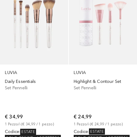
LUVIA
LUVIA
Highlight & Contour Set
Daily Essentials
Set Pennelli
Set Pennelli
€ 24,99
€ 34,99
1
Pezzo/i
 (
€ 24,99
 / 
1
pezzo
)
1
Pezzo/i
 (
€ 34,99
 / 
1
pezzo
)
Codice
:
Codice
:
ESTATE
ESTATE