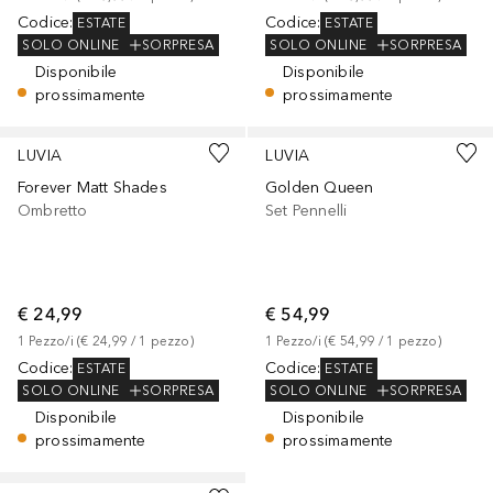
Codice
:
Codice
:
ESTATE
ESTATE
SOLO ONLINE
SORPRESA
SOLO ONLINE
SORPRESA
Disponibile
Disponibile
prossimamente
prossimamente
LUVIA
LUVIA
Forever Matt Shades
Golden Queen
Ombretto
Set Pennelli
€ 24,99
€ 54,99
1
Pezzo/i
 (
€ 24,99
 / 
1
pezzo
)
1
Pezzo/i
 (
€ 54,99
 / 
1
pezzo
)
Codice
:
Codice
:
ESTATE
ESTATE
SOLO ONLINE
SORPRESA
SOLO ONLINE
SORPRESA
Disponibile
Disponibile
prossimamente
prossimamente