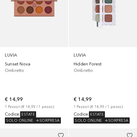
LUVIA
LUVIA
Sunset Nova
Hidden Forest
Ombretto
Ombretto
€ 14,99
€ 14,99
1
Pezzo/i
 (
€ 14,99
 / 
1
pezzo
)
1
Pezzo/i
 (
€ 14,99
 / 
1
pezzo
)
Codice
:
Codice
:
ESTATE
ESTATE
SOLO ONLINE
SORPRESA
SOLO ONLINE
SORPRESA