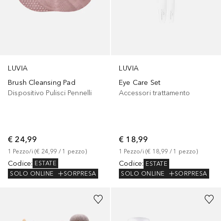
LUVIA
LUVIA
Brush Cleansing Pad
Eye Care Set
Dispositivo Pulisci Pennelli
Accessori trattamento
€ 24,99
€ 18,99
1
Pezzo/i
 (
€ 24,99
 / 
1
pezzo
)
1
Pezzo/i
 (
€ 18,99
 / 
1
pezzo
)
Codice
:
Codice
:
ESTATE
ESTATE
SOLO ONLINE
SORPRESA
SOLO ONLINE
SORPRESA