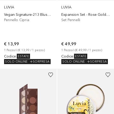
LUVIA
LUVIA
Vegan Signature-213 Blush Brush
Expansion Set - Rose Golden Vintage
Pennello Cipria
Set Pennelli
€ 13,99
€ 49,99
1
Pezzo/i
 (
€ 13,99
 / 
1
pezzo
)
1
Pezzo/i
 (
€ 49,99
 / 
1
pezzo
)
Codice
:
Codice
:
ESTATE
ESTATE
SOLO ONLINE
SORPRESA
SOLO ONLINE
SORPRESA