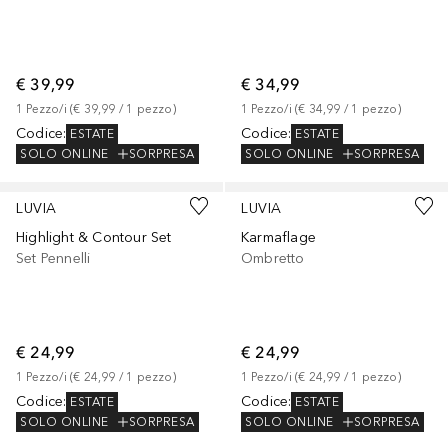
€ 39,99
€ 34,99
1
Pezzo/i
 (
€ 39,99
 / 
1
pezzo
)
1
Pezzo/i
 (
€ 34,99
 / 
1
pezzo
)
Codice
:
Codice
:
ESTATE
ESTATE
SOLO ONLINE
SORPRESA
SOLO ONLINE
SORPRESA
LUVIA
LUVIA
Highlight & Contour Set
Karmaflage
Set Pennelli
Ombretto
€ 24,99
€ 24,99
1
Pezzo/i
 (
€ 24,99
 / 
1
pezzo
)
1
Pezzo/i
 (
€ 24,99
 / 
1
pezzo
)
Codice
:
Codice
:
ESTATE
ESTATE
SOLO ONLINE
SORPRESA
SOLO ONLINE
SORPRESA