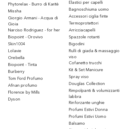
Elastici per capelli
Phytorelax - Burro di Karitè
Bagnoschiuma uomo
Missha
Accessori ciglia finte
Giorgio Armani - Acqua di
Termoprotettori
Gioia
Narciso Rodriguez - for her
Arricciacapelli
Biopoint - Orovivo
Spazzole rotanti
Skin1004
Bigodini
Lolavie
Rulli di giada & massaggio
viso
Orebella
Cofanetto trucchi
Biopoint - Tinta
Kit & Set Manicure
Burberry
Spray viso
Tom Ford Profumo
Douglas Collection
Afnan profumo
Rimpolpanti & volumizzanti
Florence by Mills
labbra
Dyson
Rinforzante unghie
Profumi Estivi Donna
Profumi Estivi Uomo
Balsamo