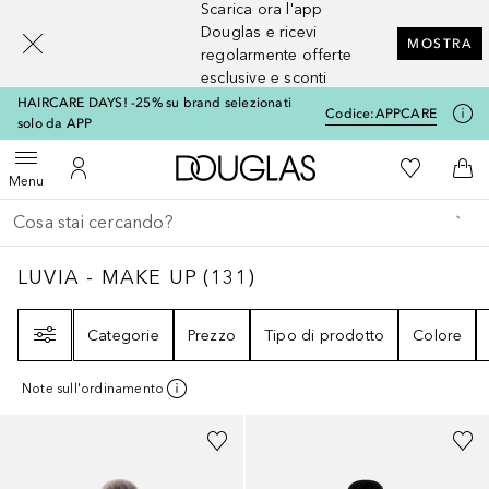
Scarica ora l'app
[navigation.slideout.screenreader]
Douglas e ricevi
MOSTRA
regolarmente offerte
esclusive e sconti
HAIRCARE DAYS! -25% su brand selezionati
Codice:
APPCARE
solo da APP
A Douglas Home
Alla Mia Li
Apri menu
Al Mio Account
Al 
Menu
Torna indietro
Esegui ricerca
LUVIA - MAKE UP
131
RISULTATI
LUVIA - MAKE UP
(
131
)
Filtri
Categorie
Prezzo
Tipo di prodotto
Colore
Note sull'ordinamento