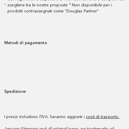
scegliere tra le nostre proposte ² Non disponibile per i
¹
prodotti contrassegnati come "Douglas Partner"
Metodi di pagamento
Spedizione
I prezzi includono l’IVA. Saranno aggiunti i
costi di trasporto.
Amazon Shipping and all related logos are trademarks of