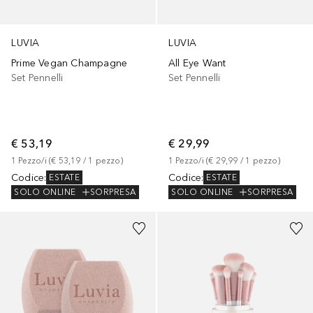
LUVIA
LUVIA
Prime Vegan Champagne
All Eye Want
Set Pennelli
Set Pennelli
€ 53,19
€ 29,99
1
Pezzo/i
 (
€ 53,19
 / 
1
pezzo
)
1
Pezzo/i
 (
€ 29,99
 / 
1
pezzo
)
Codice
:
Codice
:
ESTATE
ESTATE
SOLO ONLINE
SORPRESA
SOLO ONLINE
SORPRESA
+
2