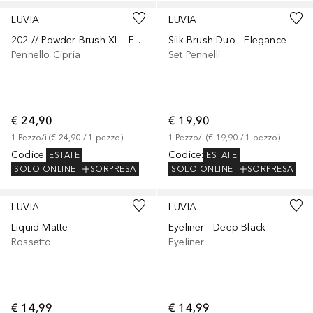
LUVIA
LUVIA
202 // Powder Brush XL - Elegance
Silk Brush Duo - Elegance
Pennello Cipria
Set Pennelli
€ 24,90
€ 19,90
1
Pezzo/i
 (
€ 24,90
 / 
1
pezzo
)
1
Pezzo/i
 (
€ 19,90
 / 
1
pezzo
)
Codice
:
Codice
:
ESTATE
ESTATE
SOLO ONLINE
SORPRESA
SOLO ONLINE
SORPRESA
LUVIA
LUVIA
Liquid Matte
Eyeliner - Deep Black
Rossetto
Eyeliner
€ 14,99
€ 14,99