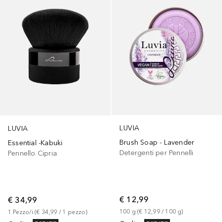
LUVIA
LUVIA
Brush Soap - Lavender
Essential -Kabuki
Detergenti per Pennelli
Pennello Cipria
€ 12,99
€ 34,99
100
g
 (
€ 12,99
 / 
100
g
)
1
Pezzo/i
 (
€ 34,99
 / 
1
pezzo
)