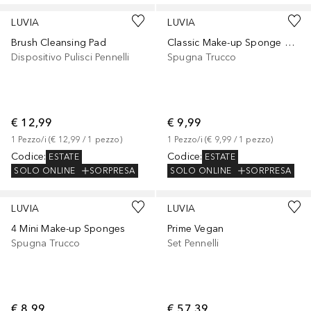
LUVIA
LUVIA
Brush Cleansing Pad
Classic Make-up Sponge + 2 Mini
Dispositivo Pulisci Pennelli
Spugna Trucco
€ 12,99
€ 9,99
1
Pezzo/i
 (
€ 12,99
 / 
1
pezzo
)
1
Pezzo/i
 (
€ 9,99
 / 
1
pezzo
)
Codice
:
Codice
:
ESTATE
ESTATE
SOLO ONLINE
SORPRESA
SOLO ONLINE
SORPRESA
LUVIA
LUVIA
4 Mini Make-up Sponges
Prime Vegan
Spugna Trucco
Set Pennelli
€ 8,99
€ 57,39