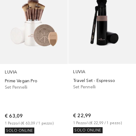
LUVIA
LUVIA
Travel Set - Espresso
Prime Vegan Pro
Set Pennelli
Set Pennelli
€ 22,99
€ 63,09
1
Pezzo/i
 (
€ 22,99
 / 
1
pezzo
)
1
Pezzo/i
 (
€ 63,09
 / 
1
pezzo
)
SOLO ONLINE
SOLO ONLINE