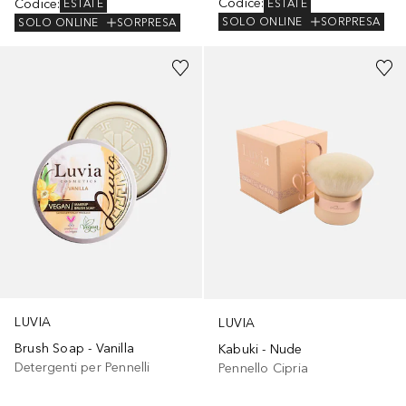
Codice
:
Codice
:
ESTATE
ESTATE
SOLO ONLINE
SORPRESA
SOLO ONLINE
SORPRESA
LUVIA
LUVIA
Brush Soap - Vanilla
Kabuki - Nude
Detergenti per Pennelli
Pennello Cipria