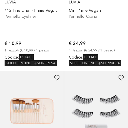
LUVIA
LUVIA
412 Fine Liner - Prime Vegan Elegance
Mini Prime Vegan
Pennello Eyeliner
Pennello Cipria
€ 10,99
€ 24,99
1
Pezzo/i
 (
€ 10,99
 / 
1
pezzo
)
1
Pezzo/i
 (
€ 24,99
 / 
1
pezzo
)
Codice
:
Codice
:
ESTATE
ESTATE
SOLO ONLINE
SORPRESA
SOLO ONLINE
SORPRESA