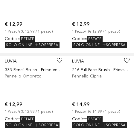
€ 12,99
€ 12,99
1
Pezzo/i
 (
€ 12,99
 / 
1
pezzo
)
1
Pezzo/i
 (
€ 12,99
 / 
1
pezzo
)
Codice
:
Codice
:
ESTATE
ESTATE
SOLO ONLINE
SORPRESA
SOLO ONLINE
SORPRESA
LUVIA
LUVIA
335 Pencil Brush - Prime Vegan Elegance
216 Full Face Brush - Prime Vegan Elegance
Pennello Ombretto
Pennello Cipria
€ 12,99
€ 14,99
1
Pezzo/i
 (
€ 12,99
 / 
1
pezzo
)
1
Pezzo/i
 (
€ 14,99
 / 
1
pezzo
)
Codice
:
Codice
:
ESTATE
ESTATE
SOLO ONLINE
SORPRESA
SOLO ONLINE
SORPRESA