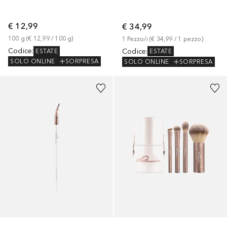
€ 12,99
€ 34,99
100
g
 (
€ 12,99
 / 
100
g
)
1
Pezzo/i
 (
€ 34,99
 / 
1
pezzo
)
Codice
:
Codice
:
ESTATE
ESTATE
SOLO ONLINE
SORPRESA
SOLO ONLINE
SORPRESA