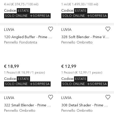
4
ml
 (
€ 374,75
 / 
100
ml
)
1
ml
 (
€ 1.499,00
 / 
100
ml
)
Codice
:
Codice
:
ESTATE
ESTATE
SOLO ONLINE
SORPRESA
SOLO ONLINE
SORPRESA
LUVIA
LUVIA
120 Angled Buffer - Prime Vegan Candy
328 Soft Blender - Prime Vegan Elegance
Pennello Fondotinta
Pennello Ombretto
€ 18,99
€ 12,99
1
Pezzo/i
 (
€ 18,99
 / 
1
pezzo
)
1
Pezzo/i
 (
€ 12,99
 / 
1
pezzo
)
Codice
:
Codice
:
ESTATE
ESTATE
SOLO ONLINE
SORPRESA
SOLO ONLINE
SORPRESA
LUVIA
LUVIA
322 Small Blender - Prime Vegan Elegance
308 Detail Shader - Prime Vegan Elegance
Pennello Ombretto
Pennello Ombretto