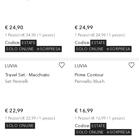
€ 24,90
€ 24,99
1
Pezzo/i
 (
€ 24,90
 / 
1
pezzo
)
1
Pezzo/i
 (
€ 24,99
 / 
1
pezzo
)
Codice
:
Codice
:
ESTATE
ESTATE
SOLO ONLINE
SORPRESA
SOLO ONLINE
SORPRESA
LUVIA
LUVIA
Travel Set - Macchiato
Prime Contour
Set Pennelli
Pennello Blush
€ 22,99
€ 16,99
1
Pezzo/i
 (
€ 22,99
 / 
1
pezzo
)
1
Pezzo/i
 (
€ 16,99
 / 
1
pezzo
)
Codice
:
SOLO ONLINE
ESTATE
SOLO ONLINE
SORPRESA