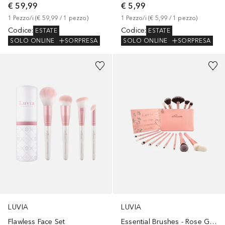
€ 59,99
€ 5,99
1
Pezzo/i
 (
€ 59,99
 / 
1
pezzo
)
1
Pezzo/i
 (
€ 5,99
 / 
1
pezzo
)
Codice
:
Codice
:
ESTATE
ESTATE
SOLO ONLINE
SORPRESA
SOLO ONLINE
SORPRESA
LUVIA
LUVIA
Flawless Face Set
Essential Brushes - Rose Golden Vintage