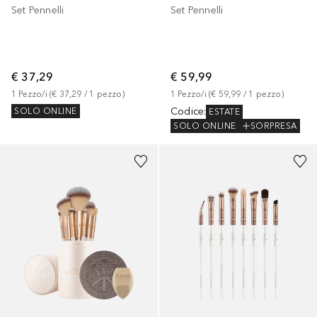
Set Pennelli
Set Pennelli
€ 37,29
€ 59,99
1
Pezzo/i
 (
€ 37,29
 / 
1
pezzo
)
1
Pezzo/i
 (
€ 59,99
 / 
1
pezzo
)
Codice
:
SOLO ONLINE
ESTATE
SOLO ONLINE
SORPRESA