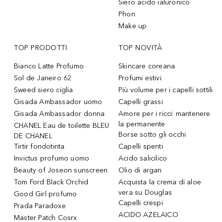
Siero acido ialuronico
Phon
Make up
TOP PRODOTTI
TOP NOVITÀ
Bianco Latte Profumo
Skincare coreana
Sol de Janeiro 62
Profumi estivi
Sweed siero ciglia
Più volume per i capelli sottili
Gisada Ambassador uomo
Capelli grassi
Gisada Ambassador donna
Amore per i ricci: mantenere
la permanente
CHANEL Eau de toilette BLEU
Borse sotto gli occhi
DE CHANEL
Tirtir fondotinta
Capelli spenti
Invictus profumo uomo
Acido salicilico
Beauty of Joseon sunscreen
Olio di argan
Tom Ford Black Orchid
Acquista la crema di aloe
vera su Douglas
Good Girl profumo
Capelli crespi
Prada Paradoxe
ACIDO AZELAICO
Master Patch Cosrx