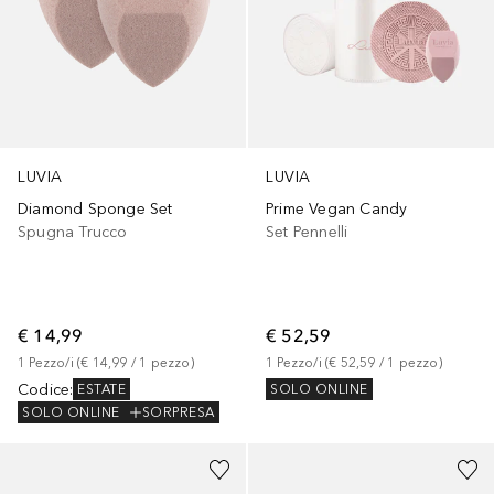
LUVIA
LUVIA
Diamond Sponge Set
Prime Vegan Candy
Spugna Trucco
Set Pennelli
€ 14,99
€ 52,59
1
Pezzo/i
 (
€ 14,99
 / 
1
pezzo
)
1
Pezzo/i
 (
€ 52,59
 / 
1
pezzo
)
Codice
:
SOLO ONLINE
ESTATE
SOLO ONLINE
SORPRESA