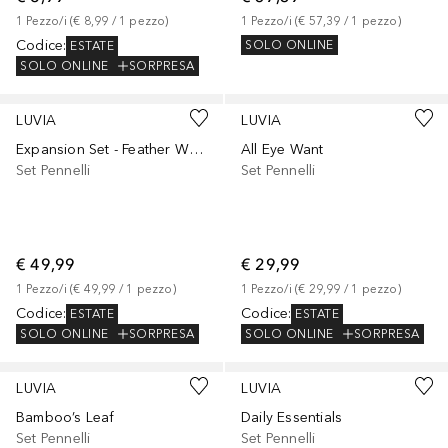
1
Pezzo/i
 (
€ 8,99
 / 
1
pezzo
)
1
Pezzo/i
 (
€ 57,39
 / 
1
pezzo
)
Codice
:
SOLO ONLINE
ESTATE
SOLO ONLINE
SORPRESA
LUVIA
LUVIA
Expansion Set - Feather White
All Eye Want
Set Pennelli
Set Pennelli
€ 49,99
€ 29,99
1
Pezzo/i
 (
€ 49,99
 / 
1
pezzo
)
1
Pezzo/i
 (
€ 29,99
 / 
1
pezzo
)
Codice
:
Codice
:
ESTATE
ESTATE
SOLO ONLINE
SORPRESA
SOLO ONLINE
SORPRESA
LUVIA
LUVIA
Bamboo’s Leaf
Daily Essentials
Set Pennelli
Set Pennelli