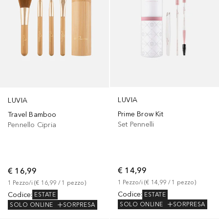
LUVIA
LUVIA
Prime Brow Kit
Travel Bamboo
Set Pennelli
Pennello Cipria
€ 14,99
€ 16,99
1
Pezzo/i
 (
€ 14,99
 / 
1
pezzo
)
1
Pezzo/i
 (
€ 16,99
 / 
1
pezzo
)
Codice
:
Codice
:
ESTATE
ESTATE
SOLO ONLINE
SORPRESA
SOLO ONLINE
SORPRESA