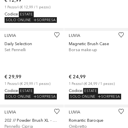
€ 12,99
1
Pezzo/i
 (
€ 12,99
 / 
1
pezzo
)
Codice
:
ESTATE
SOLO ONLINE
SORPRESA
LUVIA
LUVIA
Daily Selection
Magnetic Brush Case
Set Pennelli
Borsa make-up
€ 29,99
€ 24,99
1
Pezzo/i
 (
€ 29,99
 / 
1
pezzo
)
1
Pezzo/i
 (
€ 24,99
 / 
1
pezzo
)
Codice
:
Codice
:
ESTATE
ESTATE
SOLO ONLINE
SORPRESA
SOLO ONLINE
SORPRESA
LUVIA
LUVIA
202 // Powder Brush XL - Candy
Romantic Baroque
Pennello Cipria
Ombretto