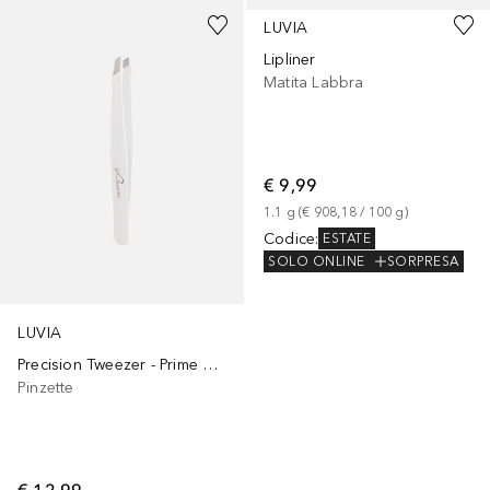
LUVIA
Lipliner
Matita Labbra
€ 9,99
1.1
g
 (
€ 908,18
 / 
100
g
)
Codice
:
ESTATE
SOLO ONLINE
SORPRESA
LUVIA
Precision Tweezer - Prime Vegan Elegance
Pinzette