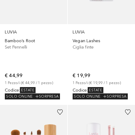
LUVIA
LUVIA
Bamboo’s Root
Vegan Lashes
Set Pennelli
Ciglia finte
€ 44,99
€ 19,99
1
Pezzo/i
 (
€ 44,99
 / 
1
pezzo
)
1
Pezzo/i
 (
€ 19,99
 / 
1
pezzo
)
Codice
:
Codice
:
ESTATE
ESTATE
SOLO ONLINE
SORPRESA
SOLO ONLINE
SORPRESA