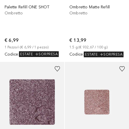
Palette Refill ONE SHOT
Ombretto Matte Refill
Ombretto
Ombretto
€ 6,99
€ 13,99
1
Pezzo/i
 (
€ 6,99
 / 
1
pezzo
)
1.5
g
 (
€ 932,67
 / 
100
g
)
Codice
:
Codice
:
ESTATE
SORPRESA
ESTATE
SORPRESA
+
1
+
4