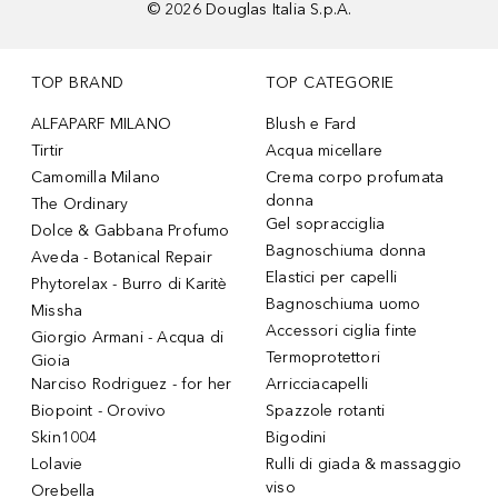
©
2026
Douglas Italia S.p.A.
TOP BRAND
TOP CATEGORIE
ALFAPARF MILANO
Blush e Fard
Tirtir
Acqua micellare
Camomilla Milano
Crema corpo profumata
donna
The Ordinary
Gel sopracciglia
Dolce & Gabbana Profumo
Bagnoschiuma donna
Aveda - Botanical Repair
Elastici per capelli
Phytorelax - Burro di Karitè
Bagnoschiuma uomo
Missha
Accessori ciglia finte
Giorgio Armani - Acqua di
Termoprotettori
Gioia
Narciso Rodriguez - for her
Arricciacapelli
Biopoint - Orovivo
Spazzole rotanti
Skin1004
Bigodini
Lolavie
Rulli di giada & massaggio
viso
Orebella