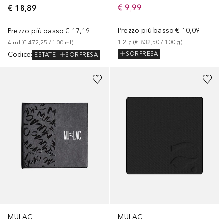
€ 9,99
€ 18,89
Prezzo più basso
€ 10,09
Prezzo più basso
€ 17,19
1.2
g
 (
€ 832,50
 / 
100
g
)
4
ml
 (
€ 472,25
 / 
100
ml
)
Codice
:
SORPRESA
ESTATE
SORPRESA
+
4
MULAC
MULAC