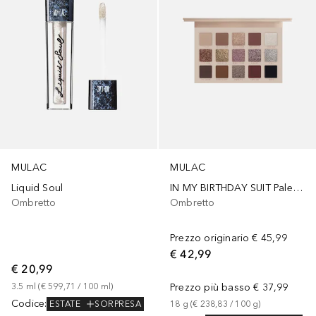
MULAC
MULAC
Liquid Soul
IN MY BIRTHDAY SUIT Palette Ombretti
Ombretto
Ombretto
Prezzo originario
€ 45,99
€ 42,99
€ 20,99
3.5
ml
 (
€ 599,71
 / 
100
ml
)
Prezzo più basso
€ 37,99
Codice
:
ESTATE
SORPRESA
18
g
 (
€ 238,83
 / 
100
g
)