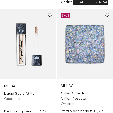
Codice
:
ESTATE
SORPRESA
+
3
+
6
SALE
MULAC
MULAC
Glitter Collection
Liquid Sould Glitter
Glitter Pressato
Ombretto
Ombretto
Prezzo originario
€ 12,99
Prezzo originario
€ 19,99