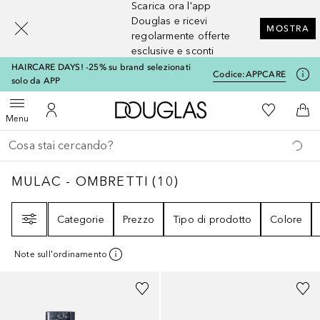
Scarica ora l'app
[navigation.slideout.screenreader]
Douglas e ricevi
MOSTRA
regolarmente offerte
esclusive e sconti
HAIRCARE DAYS! -25% su brand selezionati
Codice:
APPCARE
solo da APP
A Douglas Home
Alla Mia Li
Apri menu
Al Mio Account
Al 
Menu
Torna indietro
Esegui ricerca
MULAC - OMBRETTI
10
RISULTATI
MULAC - OMBRETTI
(
10
)
Filtri
Categorie
Prezzo
Tipo di prodotto
Colore
Note sull'ordinamento
+
7