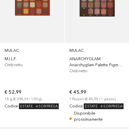
MULAC
MULAC
M.I.L.F.
ANARCHYGLAM
Ombretto
Anarchyglam Palette Pigmenti Pressati
Ombretto
€ 52,99
€ 45,99
18
g
 (
€ 294,39
 / 
100
g
)
1
Pezzo/i
 (
€ 45,99
 / 
1
pezzo
)
Codice
:
Codice
:
ESTATE
SORPRESA
ESTATE
SORPRESA
Disponibile
prossimamente