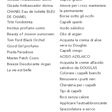
Gisada Ambassador donna
Amore per i ricci: mantenere
la permanente
CHANEL Eau de toilette BLEU
Borse sotto gli occhi
DE CHANEL
Tirtir fondotinta
Capelli spenti
Invictus profumo uomo
Acido salicilico
Beauty of Joseon sunscreen
Olio di argan
Tom Ford Black Orchid
Acquista la crema di aloe
vera su Douglas
Good Girl profumo
Capelli crespi
Prada Paradoxe
ACIDO AZELAICO
Master Patch Cosrx
Acquista le creme all’acido
Breeze Deodorante Argan
salicilico da DOUGLAS
La vie est belle
Colorare i capelli bianchi
Rimuovere i punti neri
Cheratina per i capelli
Tipi di capelli
Ricci senza calore
Applicare l'autoabbronzante
Spazzolatura a secco