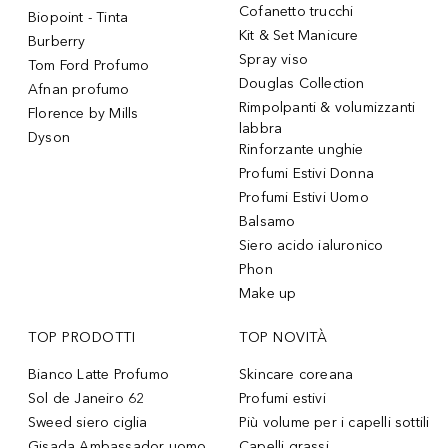
Cofanetto trucchi
Biopoint - Tinta
Kit & Set Manicure
Burberry
Spray viso
Tom Ford Profumo
Douglas Collection
Afnan profumo
Rimpolpanti & volumizzanti
Florence by Mills
labbra
Dyson
Rinforzante unghie
Profumi Estivi Donna
Profumi Estivi Uomo
Balsamo
Siero acido ialuronico
Phon
Make up
TOP PRODOTTI
TOP NOVITÀ
Bianco Latte Profumo
Skincare coreana
Sol de Janeiro 62
Profumi estivi
Sweed siero ciglia
Più volume per i capelli sottili
Gisada Ambassador uomo
Capelli grassi