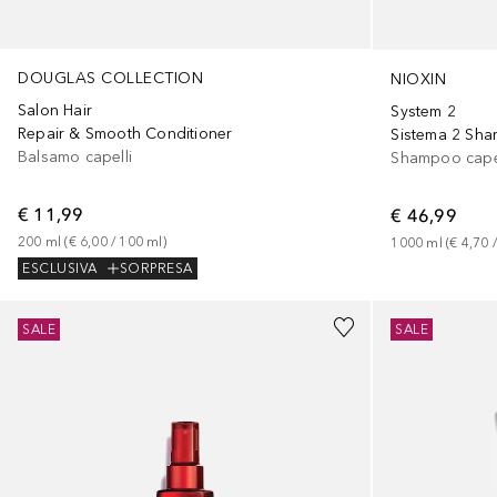
DOUGLAS COLLECTION
NIOXIN
Salon Hair
System 2
Repair & Smooth Conditioner
Sistema 2 Sh
Balsamo capelli
Shampoo capel
€ 11,99
€ 46,99
200
ml
 (
€ 6,00
 / 
100
ml
)
1000
ml
 (
€ 4,70
 /
ESCLUSIVA
SORPRESA
Sponsorizzato
SALE
SALE