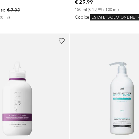
€ 29,99
sso
€ 7,39
150
ml
 (
€ 19,99
 / 
100
ml
)
Codice
:
ESTATE
SOLO ONLINE
00
ml
)