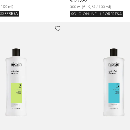
 
100
ml
)
300
ml
 (
€ 19,67
 / 
100
ml
)
SORPRESA
SOLO ONLINE
SORPRESA