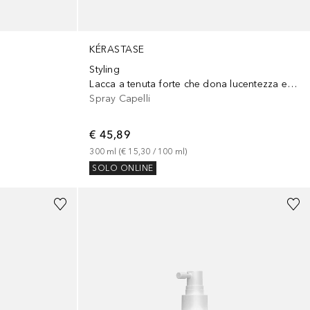
KÉRASTASE
Styling
Lacca a tenuta forte che dona lucentezza e protegge i capelli dall'umidità
Spray Capelli
€ 45,89
300
ml
 (
€ 15,30
 / 
100
ml
)
SOLO ONLINE