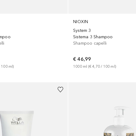
NIOXIN
System 3
ampoo
Sistema 3 Shampoo
li
Shampoo capelli
€ 46,99
 
100
ml
)
1000
ml
 (
€ 4,70
 / 
100
ml
)
Sponsorizzato