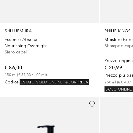
SHU UEMURA
PHILIP KINGS
Essence Absolue
Moisture Extr
Nourishing Overnight
Shampoo capel
Siero capelli
Prezzo origina
€ 86,00
€ 20,99
150
ml
 (
€ 57,33
 / 
100
ml
)
Prezzo più ba
Codice
:
ESTATE
SOLO ONLINE
SORPRESA
250
ml
 (
€ 8,40
 / 
SOLO ONLINE