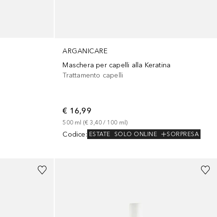
ARGANICARE
Maschera per capelli alla Keratina
Trattamento capelli
€ 16,99
500
ml
 (
€ 3,40
 / 
100
ml
)
Codice
:
ESTATE
SOLO ONLINE
SORPRESA