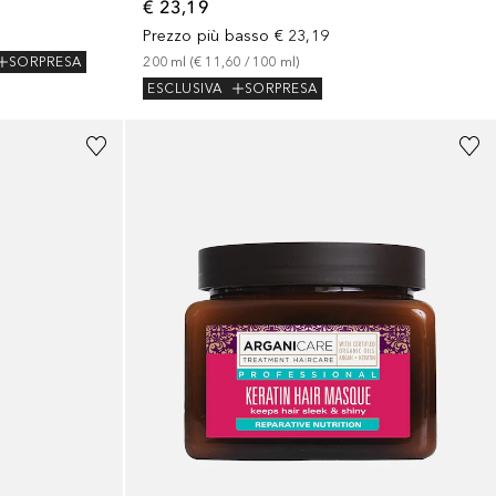
€ 23,19
Prezzo più basso
€ 23,19
SORPRESA
200
ml
 (
€ 11,60
 / 
100
ml
)
ESCLUSIVA
SORPRESA