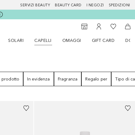
SERVIZI BEAUTY
BEAUTY CARD
I NEGOZI
SPEDIZIONI
Alla Mia Li
Storefinder
Al Mio Account
Al 
SOLARI
CAPELLI
OMAGGI
GIFT CARD
DOU
nu Make up
Apri il menu SOLARI
Apri il menu Capelli
Apri il menu OMAGGI
l prodotto
In evidenza
Fragranza
Regalo per
Tipo di ca