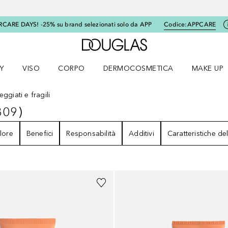
RCARE DAYS! -25% su brand selezionati solo da APP
Codice:
APPCARE
A Douglas Home
Y
VISO
CORPO
DERMOCOSMETICA
MAKE UP
menu K-BEAUTY
Apri il menu Viso
Apri il menu Corpo
Apri il menu DERMOCOSMETICA
Apri il me
ggiati e fragili
309
)
309
RISULTATI
lore
Benefici
Responsabilità
Additivi
Caratteristiche de
Sponsorizzato