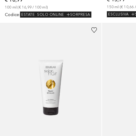
150
ml
 (
€ 10,66
 /
100
ml
 (
€ 16,99
 / 
100
ml
)
Codice
:
ESCLUSIVA
ESTATE
SOLO ONLINE
SORPRESA