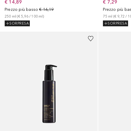
€ 14,89
€ 7,29
Prezzo più basso
€ 16,19
Prezzo più ba
250
ml
 (
€ 5,96
 / 
100
ml
)
75
ml
 (
€ 9,72
 / 
1
SORPRESA
SORPRESA