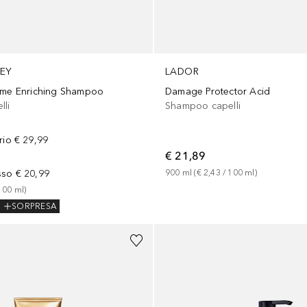
LEY
LADOR
eme Enriching Shampoo
Damage Protector Acid
li
Shampoo capelli
rio
€ 29,99
€ 21,89
sso
€ 20,99
900
ml
 (
€ 2,43
 / 
100
ml
)
100
ml
)
SORPRESA