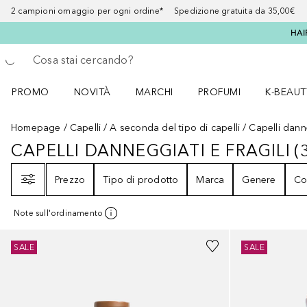
2 campioni omaggio per ogni ordine* Spedizione gratuita da 35,00€
HAI
Torna indietro
Esegui ricerca
PROMO
NOVITÀ
MARCHI
PROFUMI
K-BEAUT
Apri il menu PROMO
Apri il menu NOVITÀ
Apri il menu MARCHI
Apri il menu Profumi
Apri il 
Homepage
Capelli
A seconda del tipo di capelli
Capelli danne
CAPELLI DANNEGGIATI E FRAGILI
(
CAPELLI DANNEGGIATI E FRAGILI
Filtri
Prezzo
Tipo di prodotto
Marca
Genere
Co
Note sull'ordinamento
Sponsorizzato
SALE
SALE