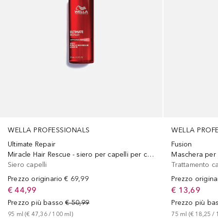
WELLA PROFESSIONALS
WELLA PROF
Ultimate Repair
Fusion
Miracle Hair Rescue - siero per capelli per capelli danneggiati
Maschera per 
Siero capelli
Trattamento ca
Prezzo originario
€ 69,99
Prezzo origina
€ 44,99
€ 13,69
Prezzo più basso
€ 50,99
Prezzo più ba
95
ml
 (
€ 47,36
 / 
100
ml
)
75
ml
 (
€ 18,25
 / 