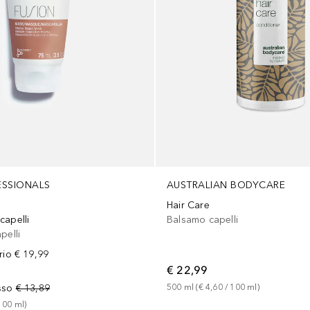
ESSIONALS
AUSTRALIAN BODYCARE
Hair Care
capelli
Balsamo capelli
pelli
rio
€ 19,99
€ 22,99
sso
€ 13,89
500
ml
 (
€ 4,60
 / 
100
ml
)
100
ml
)