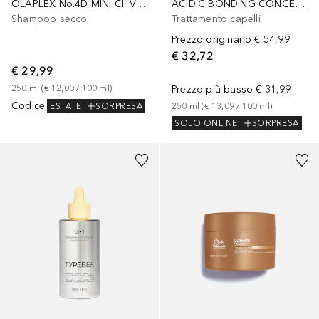
OLAPLEX No.4D MINI Cl. Vol. Detox Dry Shampoo 50ml
ACIDIC BONDING CONCENTRATE 5-MIN LIQUID MASK
Shampoo secco
Trattamento capelli
Prezzo originario
€ 54,99
€ 32,72
€ 29,99
250
ml
 (
€ 12,00
 / 
100
ml
)
Prezzo più basso
€ 31,99
Codice
:
ESTATE
SORPRESA
250
ml
 (
€ 13,09
 / 
100
ml
)
SOLO ONLINE
SORPRESA