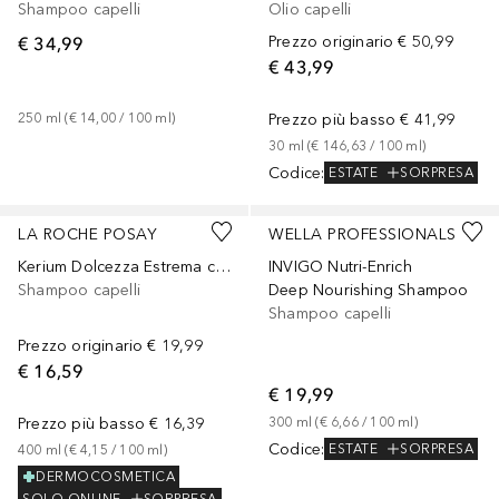
Shampoo capelli
Olio capelli
€ 34,99
Prezzo originario
€ 50,99
€ 43,99
250
ml
 (
€ 14,00
 / 
100
ml
)
Prezzo più basso
€ 41,99
30
ml
 (
€ 146,63
 / 
100
ml
)
Codice
:
ESTATE
SORPRESA
LA ROCHE POSAY
WELLA PROFESSIONALS
Kerium Dolcezza Estrema capacità
INVIGO Nutri-Enrich
Shampoo capelli
Deep Nourishing Shampoo
Shampoo capelli
Prezzo originario
€ 19,99
€ 16,59
€ 19,99
Prezzo più basso
€ 16,39
300
ml
 (
€ 6,66
 / 
100
ml
)
Codice
:
ESTATE
SORPRESA
400
ml
 (
€ 4,15
 / 
100
ml
)
DERMOCOSMETICA