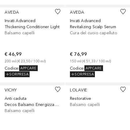
AVEDA
AVEDA
Invati Advanced
Invati Advanced
Thickening Conditioner Light
Revitalizing Scalp Serum
Balsamo capelli
Cura del cuoio capelluto
€ 46,99
€ 76,99
200
ml
 (
€ 23,50
 / 
100
ml
)
150
ml
 (
€ 51,33
 / 
100
ml
)
Codice
:
Codice
:
APPCARE
APPCARE
SORPRESA
SORPRESA
VICHY
LOLAVIE
Anti caduta
Restorative
Decos Balsamo Energizzante Fortificante che riduce la caduta dei capelli dovuta alla rottura
Balsamo capelli
Balsamo capelli