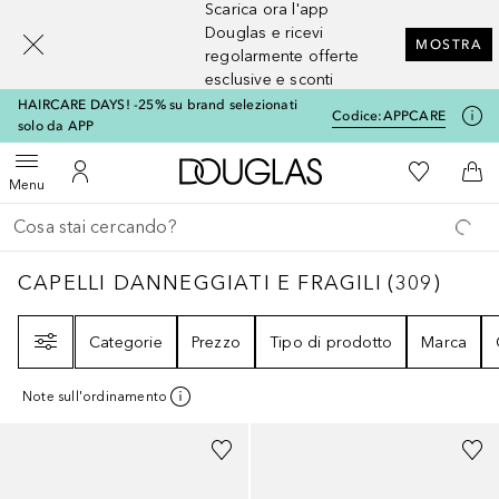
Scarica ora l'app
[navigation.slideout.screenreader]
Douglas e ricevi
MOSTRA
regolarmente offerte
esclusive e sconti
HAIRCARE DAYS! -25% su brand selezionati
Codice:
APPCARE
solo da APP
A Douglas Home
Alla Mia Li
Apri menu
Al Mio Account
Al 
Menu
Torna indietro
Esegui ricerca
CAPELLI DANNEGGIATI E FRAGILI
309
RISU
CAPELLI DANNEGGIATI E FRAGILI
(
309
)
Filtri
Categorie
Prezzo
Tipo di prodotto
Marca
Note sull'ordinamento
Sponsorizzato
Sponsorizzato