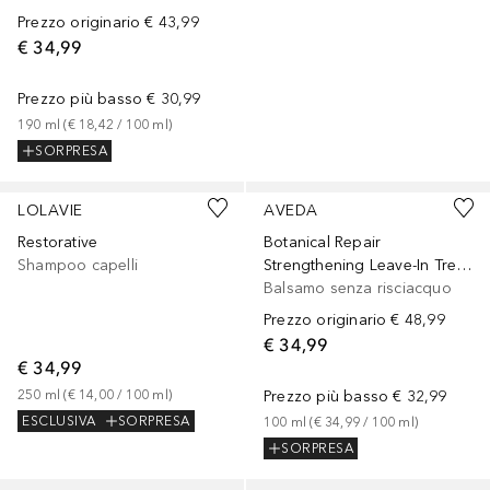
Prezzo originario
€ 43,99
€ 34,99
Prezzo più basso
€ 30,99
190
ml
 (
€ 18,42
 / 
100
ml
)
SORPRESA
LOLAVIE
AVEDA
Restorative
Botanical Repair
Shampoo capelli
Strengthening Leave-In Treatment
Balsamo senza risciacquo
Prezzo originario
€ 48,99
€ 34,99
€ 34,99
250
ml
 (
€ 14,00
 / 
100
ml
)
Prezzo più basso
€ 32,99
ESCLUSIVA
SORPRESA
100
ml
 (
€ 34,99
 / 
100
ml
)
SORPRESA