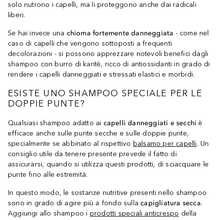
solo nutrono i capelli, ma li proteggono anche dai radicali
liberi.
Se hai invece una
chioma fortemente danneggiata
- come nel
caso di capelli che vengono sottoposti a frequenti
decolorazioni - si possono apprezzare notevoli benefici dagli
shampoo con burro di karitè, ricco di antiossidanti in grado di
rendere i capelli danneggiati e stressati elastici e morbidi.
ESISTE UNO SHAMPOO SPECIALE PER LE
DOPPIE PUNTE?
Qualsiasi shampoo adatto ai
capelli danneggiati e secchi
è
efficace anche sulle punte secche e sulle doppie punte,
specialmente se abbinato al rispettivo
balsamo per capelli
. Un
consiglio utile da tenere presente prevede il fatto di
assicurarsi, quando si utilizza questi prodotti, di sciacquare le
punte fino alle estremità.
In questo modo, le sostanze nutritive presenti nello shampoo
sono in grado di agire più a fondo sulla
capigliatura secca
.
Aggiungi allo shampoo i
prodotti speciali anticrespo
della