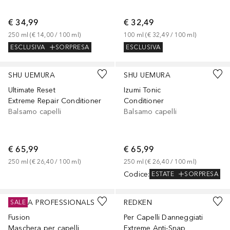
€ 34,99
€ 32,49
250
ml
 (
€ 14,00
 / 
100
ml
)
100
ml
 (
€ 32,49
 / 
100
ml
)
ESCLUSIVA
SORPRESA
ESCLUSIVA
SHU UEMURA
SHU UEMURA
Ultimate Reset
Izumi Tonic
Extreme Repair Conditioner
Conditioner
Balsamo capelli
Balsamo capelli
€ 65,99
€ 65,99
250
ml
 (
€ 26,40
 / 
100
ml
)
250
ml
 (
€ 26,40
 / 
100
ml
)
Codice
:
ESTATE
SORPRESA
WELLA PROFESSIONALS
REDKEN
SALE
Fusion
Per Capelli Danneggiati
Maschera per capelli
Extreme Anti-Snap