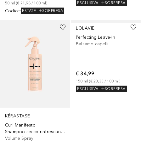
ESCLUSIVA
SORPRESA
50
ml
 (
€ 71,98
 / 
100
ml
)
Codice
:
ESTATE
SORPRESA
LOLAVIE
Perfecting Leave-In
Balsamo capelli
€ 34,99
150
ml
 (
€ 23,33
 / 
100
ml
)
ESCLUSIVA
SORPRESA
KÉRASTASE
Curl Manifesto
Shampoo secco rinfrescante profumato per capelli ricci
Volume Spray