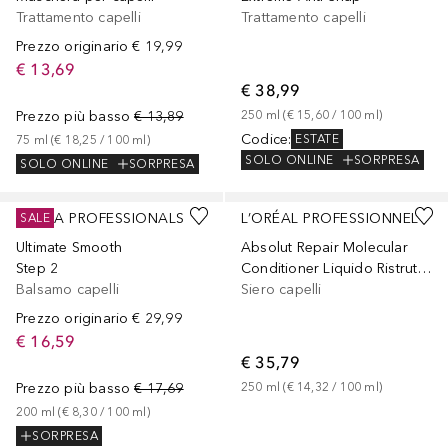
Trattamento capelli
Trattamento capelli
Prezzo originario
€ 19,99
€ 13,69
€ 38,99
Prezzo più basso
€ 13,89
250
ml
 (
€ 15,60
 / 
100
ml
)
Codice
:
ESTATE
75
ml
 (
€ 18,25
 / 
100
ml
)
SOLO ONLINE
SORPRESA
SOLO ONLINE
SORPRESA
WELLA PROFESSIONALS
L’ORÉAL PROFESSIONNEL
SALE
Ultimate Smooth
Absolut Repair Molecular
Step 2
Conditioner Liquido Ristrutturante, Per Tutti i Tipi di Capelli Danneggiati, Aiuta a Riparare i Danni e Ripristina la Forza, Senza Solfati
Balsamo capelli
Siero capelli
Prezzo originario
€ 29,99
€ 16,59
€ 35,79
Prezzo più basso
€ 17,69
250
ml
 (
€ 14,32
 / 
100
ml
)
200
ml
 (
€ 8,30
 / 
100
ml
)
SORPRESA