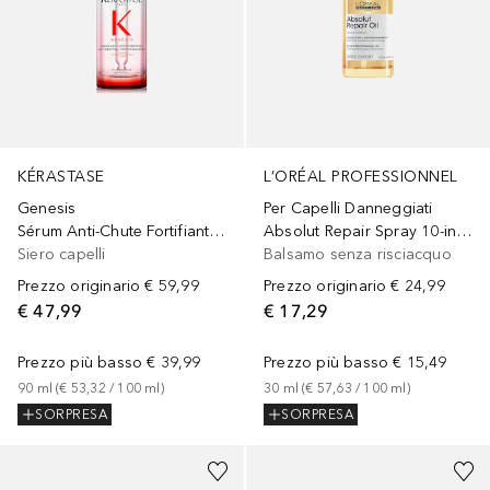
KÉRASTASE
L’ORÉAL PROFESSIONNEL
Genesis
Per Capelli Danneggiati
Sérum Anti-Chute Fortifiant - Siero anti-caduta temporanea
Absolut Repair Spray 10-in-1 per capelli più resistenti, morbidi e brillanti
Siero capelli
Balsamo senza risciacquo
Prezzo originario
€ 59,99
Prezzo originario
€ 24,99
€ 47,99
€ 17,29
Prezzo più basso
€ 39,99
Prezzo più basso
€ 15,49
90
ml
 (
€ 53,32
 / 
100
ml
)
30
ml
 (
€ 57,63
 / 
100
ml
)
SORPRESA
SORPRESA