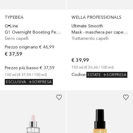
TYPEBEA
WELLA PROFESSIONALS
G•Line
Ultimate Smooth
G1 Overnight Boosting Peptide
Mask - maschera per capelli per capelli crespi
Siero capelli
Trattamento capelli
Prezzo originario
€ 46,99
€ 37,59
€ 39,99
Prezzo più basso
€ 37,59
150
ml
 (
€ 26,66
 / 
100
ml
)
Codice
:
100
ml
 (
€ 37,59
 / 
100
ml
)
ESTATE
SORPRESA
ESCLUSIVA
SORPRESA
Sponsorizzato
Sponsorizzato