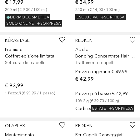
€ 17,99
€ 34,99
200
ml
 (
€ 9,00
 / 
100
ml
)
250
ml
 (
€ 14,00
 / 
100
ml
)
DERMOCOSMETICA
ESCLUSIVA
SORPRESA
SOLO ONLINE
SORPRESA
KÉRASTASE
REDKEN
Première
Acidic
Coffret edizione limitata
Bonding Concentrate Hair Bandage Balm per tutti i tipi di capelli
Set cura dei capelli
Trattamento capelli
Prezzo originario
€ 49,99
€ 42,99
€ 93,99
1
Pezzo/i
 (
€ 93,99
 / 
1
pezzo
)
Prezzo più basso
€ 42,99
108.2
g
 (
€ 39,73
 / 
100
g
)
Codice
:
ESTATE
SORPRESA
OLAPLEX
REDKEN
Mantenimento
Per Capelli Danneggiati