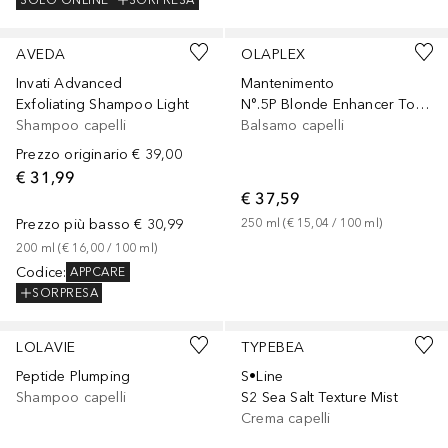
SOLO ONLINE
SORPRESA
AVEDA
OLAPLEX
Invati Advanced
Mantenimento
Exfoliating Shampoo Light
N°.5P Blonde Enhancer Toning Conditioner
Shampoo capelli
Balsamo capelli
Prezzo originario
€ 39,00
€ 31,99
€ 37,59
Prezzo più basso
€ 30,99
250
ml
 (
€ 15,04
 / 
100
ml
)
200
ml
 (
€ 16,00
 / 
100
ml
)
Codice
:
APPCARE
SORPRESA
LOLAVIE
TYPEBEA
Peptide Plumping
S•Line
Shampoo capelli
S2 Sea Salt Texture Mist
Crema capelli