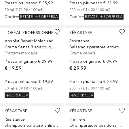
Prezzo più basso
€ 35,99
Prezzo più basso
€ 31,99
50
ml
 (
€ 71,98
 / 
100
ml
)
200
ml
 (
€ 16,00
 / 
100
ml
)
Codice
:
Codice
:
ESTATE
SORPRESA
ESTATE
SORPRESA
Sponsorizzato
Sponsorizzato
L’ORÉAL PROFESSIONNEL
KÉRASTASE
Absolut Repair Molecular
Résistance
Crema Senza Risciacquo, Per Tutti i Tipi di Capelli Danneggiati, Termoprotettore, Aiuta a Riparare i Danni e Ripristina la Forza
Balsamo riparatore anti-rottura per capelli deboli e danneggiati
Trattamento capelli
Crema capelli
Prezzo originario
€ 29,99
Prezzo originario
€ 39,99
€ 19,59
€ 29,99
Prezzo più basso
€ 19,39
Prezzo più basso
€ 28,99
50
ml
 (
€ 39,18
 / 
100
ml
)
200
ml
 (
€ 15,00
 / 
100
ml
)
SORPRESA
SORPRESA
KÉRASTASE
KÉRASTASE
Résistance
Première
Shampoo riparatore antirottura per donare forza a capelli deboli e danneggiati
Olio riparatore per donare lucentezza ai capelli danneggiati senza appesantirli