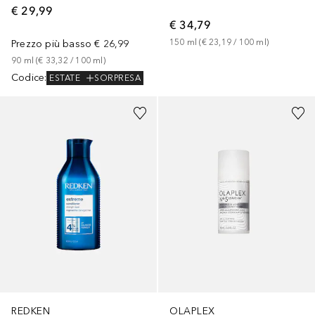
€ 29,99
€ 34,79
150
ml
 (
€ 23,19
 / 
100
ml
)
Prezzo più basso
€ 26,99
90
ml
 (
€ 33,32
 / 
100
ml
)
Codice
:
ESTATE
SORPRESA
REDKEN
OLAPLEX