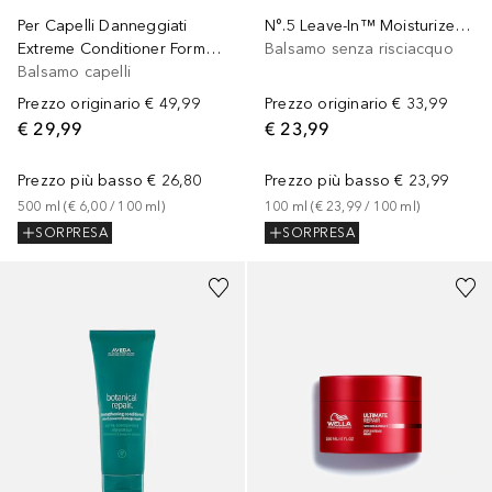
Per Capelli Danneggiati
N°.5 Leave-In™ Moisturize & Mend Leave in Conditioner
Extreme Conditioner Formato Speciale
Balsamo senza risciacquo
Balsamo capelli
Prezzo originario
€ 49,99
Prezzo originario
€ 33,99
€ 29,99
€ 23,99
Prezzo più basso
€ 26,80
Prezzo più basso
€ 23,99
500
ml
 (
€ 6,00
 / 
100
ml
)
100
ml
 (
€ 23,99
 / 
100
ml
)
SORPRESA
SORPRESA