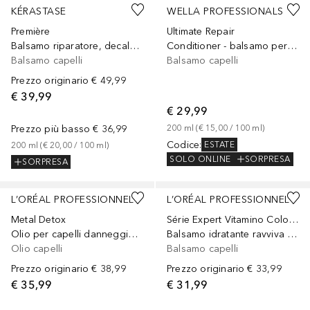
KÉRASTASE
WELLA PROFESSIONALS
Première
Ultimate Repair
Balsamo riparatore, decalcificante e districante per capelli danneggiati
Conditioner - balsamo per capelli - balsamo per capelli danneggiati
Balsamo capelli
Balsamo capelli
Prezzo originario
€ 49,99
€ 39,99
€ 29,99
Prezzo più basso
€ 36,99
200
ml
 (
€ 15,00
 / 
100
ml
)
Codice
:
ESTATE
200
ml
 (
€ 20,00
 / 
100
ml
)
SOLO ONLINE
SORPRESA
SORPRESA
L’ORÉAL PROFESSIONNEL
L’ORÉAL PROFESSIONNEL
Metal Detox
Série Expert Vitamino Color Spectrum
Olio per capelli danneggiati termoprotettore e ravviva colore
Balsamo idratante ravviva colore per capelli colorati
Olio capelli
Balsamo capelli
Prezzo originario
€ 38,99
Prezzo originario
€ 33,99
€ 35,99
€ 31,99