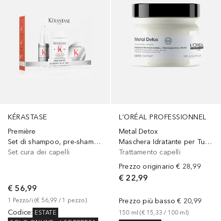
KÉRASTASE
L’ORÉAL PROFESSIONNEL
Première
Metal Detox
Set di shampoo, pre-shampoo e maschera decalcificante e riparatore per capelli danneggiati
Maschera Idratante per Tutti i tipi di Capelli, Rischio di Rottura Ridotto, Colore Protetto, Capelli Forti e Morbidi
Set cura dei capelli
Trattamento capelli
Prezzo originario
€ 28,99
€ 22,99
€ 56,99
1
Pezzo/i
 (
€ 56,99
 / 
1
pezzo
)
Prezzo più basso
€ 20,99
Codice
:
ESTATE
150
ml
 (
€ 15,33
 / 
100
ml
)