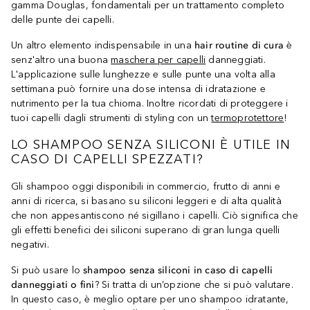
gamma Douglas, fondamentali per un trattamento completo
delle punte dei capelli.
Un altro elemento indispensabile in una
hair routine di cura
è
senz'altro una buona
maschera per capelli
danneggiati.
L'applicazione sulle lunghezze e sulle punte una volta alla
settimana può fornire una dose intensa di idratazione e
nutrimento per la tua chioma. Inoltre ricordati di proteggere i
tuoi capelli dagli strumenti di styling con un
termoprotettore
!
LO SHAMPOO SENZA SILICONI È UTILE IN
CASO DI CAPELLI SPEZZATI?
Gli shampoo oggi disponibili in commercio, frutto di anni e
anni di ricerca, si basano su siliconi leggeri e di alta qualità
che non appesantiscono né sigillano i capelli. Ciò significa che
gli effetti benefici dei siliconi superano di gran lunga quelli
negativi.
Si può usare lo
shampoo senza siliconi in caso di capelli
danneggiati o fini
? Si tratta di un’opzione che si può valutare.
In questo caso, è meglio optare per uno shampoo idratante,