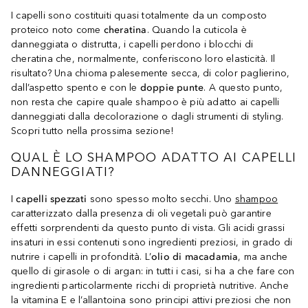
I capelli sono costituiti quasi totalmente da un composto
proteico noto come
cheratina
. Quando la cuticola è
danneggiata o distrutta, i capelli perdono i blocchi di
cheratina che, normalmente, conferiscono loro elasticità. Il
risultato? Una chioma palesemente secca, di color paglierino,
dall’aspetto spento e con le
doppie punte
. A questo punto,
non resta che capire quale shampoo è più adatto ai capelli
danneggiati dalla decolorazione o dagli strumenti di styling.
Scopri tutto nella prossima sezione!
QUAL È LO SHAMPOO ADATTO AI CAPELLI
DANNEGGIATI?
I
capelli spezzati
sono spesso molto secchi. Uno
shampoo
caratterizzato dalla presenza di oli vegetali può garantire
effetti sorprendenti da questo punto di vista. Gli acidi grassi
insaturi in essi contenuti sono ingredienti preziosi, in grado di
nutrire i capelli in profondità. L’
olio di macadamia
, ma anche
quello di girasole o di argan: in tutti i casi, si ha a che fare con
ingredienti particolarmente ricchi di proprietà nutritive. Anche
la vitamina E e l’allantoina sono principi attivi preziosi che non