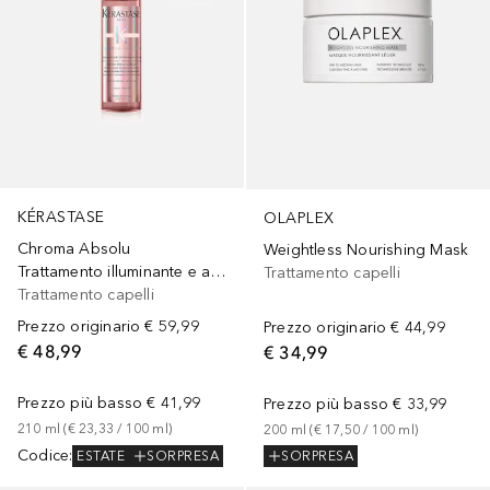
KÉRASTASE
OLAPLEX
Chroma Absolu
Weightless Nourishing Mask
Trattamento illuminante e anti-porosità per tutti i tipi di capelli colorati
Trattamento capelli
Trattamento capelli
Prezzo originario
€ 59,99
Prezzo originario
€ 44,99
€ 48,99
€ 34,99
Prezzo più basso
€ 41,99
Prezzo più basso
€ 33,99
210
ml
 (
€ 23,33
 / 
100
ml
)
200
ml
 (
€ 17,50
 / 
100
ml
)
Codice
:
ESTATE
SORPRESA
SORPRESA