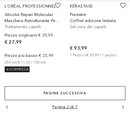
L’ORÉAL PROFESSIONNEL
KÉRASTASE
Absolut Repair Molecular
Première
Maschera Ristrutturante Per Tutti i Tipi di Capelli Danneggiati, Aiuta a Riparare i Danni e Ripristina la Forza, Senza Solfati
Coffret edizione limitata
Trattamento capelli
Set cura dei capelli
Prezzo originario
€ 39,99
€ 27,99
€ 93,99
Prezzo più basso
€ 25,99
1
Pezzo/i
 (
€ 93,99
 / 
1
pezzo
)
250
ml
 (
€ 11,20
 / 
100
ml
)
SORPRESA
PAGINA SUCCESSIVA
Pagina 2 di 7