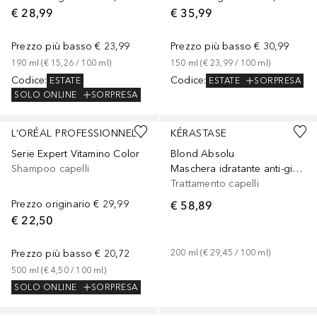
€ 28,99
€ 35,99
Prezzo più basso
€ 23,99
Prezzo più basso
€ 30,99
190
ml
 (
€ 15,26
 / 
100
ml
)
150
ml
 (
€ 23,99
 / 
100
ml
)
Codice
:
Codice
:
ESTATE
ESTATE
SORPRESA
SOLO ONLINE
SORPRESA
L’ORÉAL PROFESSIONNEL
KÉRASTASE
Serie Expert Vitamino Color
Blond Absolu
Shampoo capelli
Maschera idratante anti-giallo per capelli biondi
Trattamento capelli
Prezzo originario
€ 29,99
€ 58,89
€ 22,50
Prezzo più basso
€ 20,72
200
ml
 (
€ 29,45
 / 
100
ml
)
500
ml
 (
€ 4,50
 / 
100
ml
)
SOLO ONLINE
SORPRESA
+
3