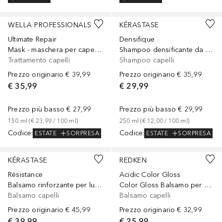
WELLA PROFESSIONALS
KÉRASTASE
Ultimate Repair
Densifique
Mask - maschera per capelli per capelli danneggiati
Shampoo densificante da uomo per capelli sottili e diradati
Trattamento capelli
Shampoo capelli
Prezzo originario
€ 39,99
Prezzo originario
€ 35,99
€ 35,99
€ 29,99
Prezzo più basso
€ 27,99
Prezzo più basso
€ 29,99
150
ml
 (
€ 23,99
 / 
100
ml
)
250
ml
 (
€ 12,00
 / 
100
ml
)
Codice
:
Codice
:
ESTATE
SORPRESA
ESTATE
SORPRESA
KÉRASTASE
REDKEN
Résistance
Acidic Color Gloss
Balsamo rinforzante per lunghezze danneggiate dalla crescita lenta
Color Gloss Balsamo per capelli colorati
Balsamo capelli
Balsamo capelli
Prezzo originario
€ 45,99
Prezzo originario
€ 32,99
€ 39,99
€ 25,99