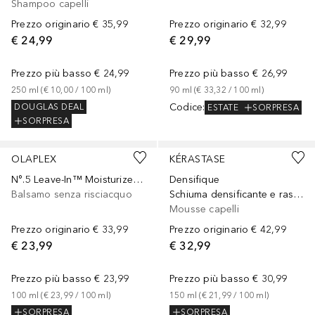
Shampoo capelli
Prezzo originario
€ 35,99
Prezzo originario
€ 32,99
€ 24,99
€ 29,99
Prezzo più basso
€ 24,99
Prezzo più basso
€ 26,99
250
ml
 (
€ 10,00
 / 
100
ml
)
90
ml
 (
€ 33,32
 / 
100
ml
)
Codice
:
DOUGLAS DEAL
ESTATE
SORPRESA
SORPRESA
OLAPLEX
KÉRASTASE
N°.5 Leave-In™ Moisturize & Mend Leave in Conditioner
Densifique
Balsamo senza risciacquo
Schiuma densificante e rassodante per capelli sottili
Mousse capelli
Prezzo originario
€ 33,99
Prezzo originario
€ 42,99
€ 23,99
€ 32,99
Prezzo più basso
€ 23,99
Prezzo più basso
€ 30,99
100
ml
 (
€ 23,99
 / 
100
ml
)
150
ml
 (
€ 21,99
 / 
100
ml
)
SORPRESA
SORPRESA