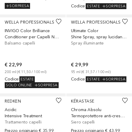
Codice
:
SORPRESA
ESTATE
SORPRESA
Sponsorizzato
Sponsorizzato
WELLA PROFESSIONALS
WELLA PROFESSIONALS
INVIGO Color Brilliance
Ultimate Color
Conditioner per Capelli Normali-Fini
Shine Spray, spray lucidante per capelli colorati
Balsamo capelli
Spray illuminante
€ 22,99
€ 29,99
200
ml
 (
€ 11,50
 / 
100
ml
)
95
ml
 (
€ 31,57
 / 
100
ml
)
Codice
:
Codice
:
ESTATE
ESTATE
SORPRESA
SOLO ONLINE
SORPRESA
REDKEN
KÉRASTASE
Acidic
Chroma Absolu
Intensive Treatment
Termoprotettore anti-crespo e antiossidante per tutti i tipi di capelli colorati
Trattamento capelli
Siero capelli
Prezzo originario
€ 35,99
Prezzo originario
€ 43,99