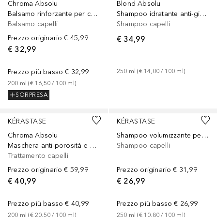
Chroma Absolu
Blond Absolu
Balsamo rinforzante per capelli colorati più brillanti e sani
Shampoo idratante anti-giallo per capelli biondi
Balsamo capelli
Shampoo capelli
Prezzo originario
€ 45,99
€ 34,99
€ 32,99
Prezzo più basso
€ 32,99
250
ml
 (
€ 14,00
 / 
100
ml
)
200
ml
 (
€ 16,50
 / 
100
ml
)
SORPRESA
KÉRASTASE
KÉRASTASE
Chroma Absolu
Shampoo volumizzante per capelli fini
Maschera anti-porosità e nutriente per tutti i tipi di capelli colorati
Shampoo capelli
Trattamento capelli
Prezzo originario
€ 59,99
Prezzo originario
€ 31,99
€ 40,99
€ 26,99
Prezzo più basso
€ 40,99
Prezzo più basso
€ 26,99
200
ml
 (
€ 20,50
 / 
100
ml
)
250
ml
 (
€ 10,80
 / 
100
ml
)