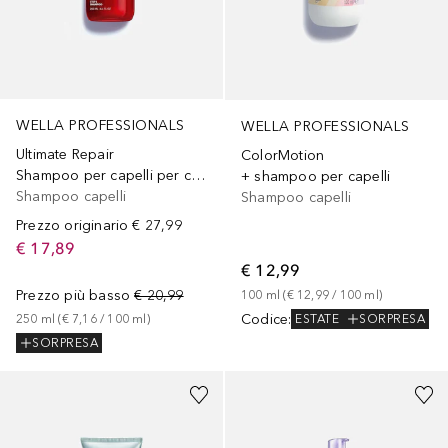
WELLA PROFESSIONALS
WELLA PROFESSIONALS
Ultimate Repair
ColorMotion
Shampoo per capelli per capelli danneggiati
+ shampoo per capelli
Shampoo capelli
Shampoo capelli
Prezzo originario
€ 27,99
€ 17,89
€ 12,99
Prezzo più basso
€ 20,99
100
ml
 (
€ 12,99
 / 
100
ml
)
Codice
:
250
ml
 (
€ 7,16
 / 
100
ml
)
ESTATE
SORPRESA
SORPRESA