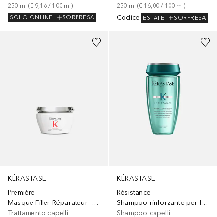
250
ml
 (
€ 9,16
 / 
100
ml
)
250
ml
 (
€ 16,00
 / 
100
ml
)
Codice
:
SOLO ONLINE
SORPRESA
ESTATE
SORPRESA
KÉRASTASE
KÉRASTASE
Résistance
Première
Shampoo rinforzante per lunghezze danneggiate a crescita lenta
Masque Filler Réparateur - Maschera Filler Riparatrice per Capelli Danneggiati
Shampoo capelli
Trattamento capelli