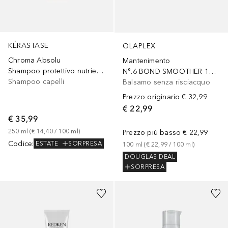
KÉRASTASE
OLAPLEX
Chroma Absolu
Mantenimento
Shampoo protettivo nutriente per tutti i tipi di capelli colorati, sensibilizzati o danneggiati
N°.6 BOND SMOOTHER 100ml
Shampoo capelli
Balsamo senza risciacquo
Prezzo originario
€ 32,99
€ 22,99
€ 35,99
250
ml
 (
€ 14,40
 / 
100
ml
)
Prezzo più basso
€ 22,99
Codice
:
ESTATE
SORPRESA
100
ml
 (
€ 22,99
 / 
100
ml
)
DOUGLAS DEAL
SORPRESA