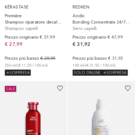
KÉRASTASE
REDKEN
Première
Acidic
Shampoo riparatore decalcificante per capelli danneggiati
Bonding Concentrate 24/7 night & day
Shampoo capelli
Siero capelli
Prezzo originario
€ 37,99
Prezzo originario
€ 47,99
€ 27,99
€ 31,92
Prezzo più basso
€ 29,99
Prezzo più basso
€ 31,92
250
ml
 (
€ 11,20
 / 
100
ml
)
100
ml
 (
€ 31,92
 / 
100
ml
)
SORPRESA
SOLO ONLINE
SORPRESA
Sponsorizzato
Sponsorizzato
SALE