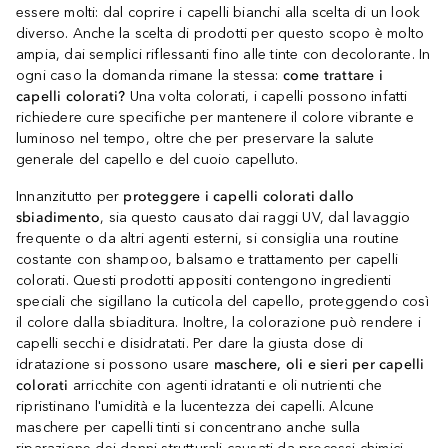
essere molti: dal coprire i capelli bianchi alla scelta di un look
diverso. Anche la scelta di prodotti per questo scopo è molto
ampia, dai semplici riflessanti fino alle tinte con decolorante. In
ogni caso la domanda rimane la stessa:
come trattare i
capelli colorati?
Una volta colorati, i capelli possono infatti
richiedere cure specifiche per mantenere il colore vibrante e
luminoso nel tempo, oltre che per preservare la salute
generale del capello e del cuoio capelluto.
Innanzitutto per
proteggere i capelli colorati dallo
sbiadimento
, sia questo causato dai raggi UV, dal lavaggio
frequente o da altri agenti esterni, si consiglia una routine
costante con shampoo, balsamo e trattamento per capelli
colorati. Questi prodotti appositi contengono ingredienti
speciali che sigillano la cuticola del capello, proteggendo così
il colore dalla sbiaditura. Inoltre, la colorazione può rendere i
capelli secchi e disidratati. Per dare la giusta dose di
idratazione si possono usare
maschere, oli e sieri per capelli
colorati
arricchite con agenti idratanti e oli nutrienti che
ripristinano l'umidità e la lucentezza dei capelli. Alcune
maschere per capelli tinti si concentrano anche sulla