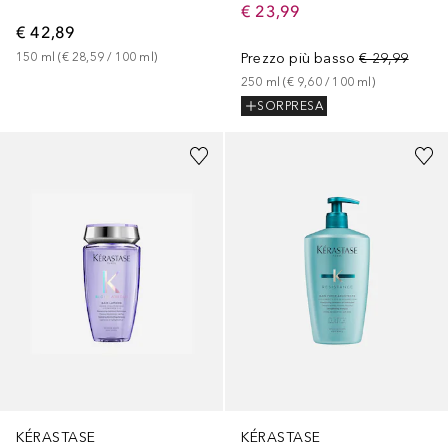
€ 23,99
€ 42,89
150
ml
 (
€ 28,59
 / 
100
ml
)
Prezzo più basso
€ 29,99
250
ml
 (
€ 9,60
 / 
100
ml
)
SORPRESA
KÉRASTASE
KÉRASTASE