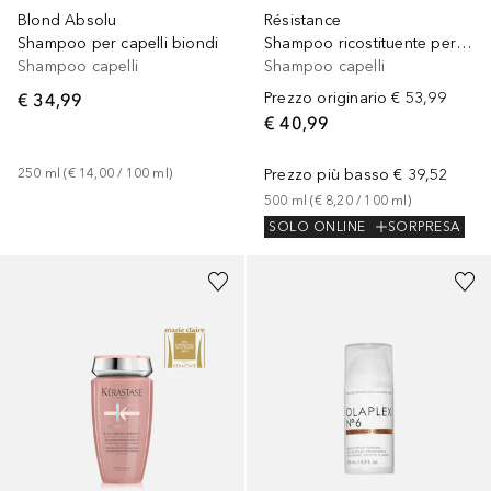
Blond Absolu
Résistance
Shampoo per capelli biondi
Shampoo ricostituente per capelli danneggiati
Shampoo capelli
Shampoo capelli
€ 34,99
Prezzo originario
€ 53,99
€ 40,99
250
ml
 (
€ 14,00
 / 
100
ml
)
Prezzo più basso
€ 39,52
500
ml
 (
€ 8,20
 / 
100
ml
)
SOLO ONLINE
SORPRESA