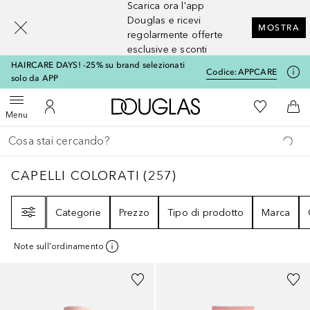
Scarica ora l'app
[navigation.slideout.screenreader]
Douglas e ricevi
MOSTRA
regolarmente offerte
esclusive e sconti
HAIRCARE DAYS! -25% su brand selezionati
Codice:
APPCARE
solo da APP
A Douglas Home
Alla Mia Li
Apri menu
Al Mio Account
Al 
Menu
Torna indietro
Esegui ricerca
CAPELLI COLORATI
257
RISULTATI
CAPELLI COLORATI
(
257
)
Filtri
Categorie
Prezzo
Tipo di prodotto
Marca
Note sull'ordinamento
Sponsorizzato
Sponsorizzato