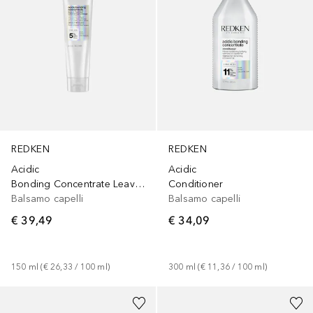
REDKEN
REDKEN
Acidic
Acidic
Bonding Concentrate Leave-In Treatment
Conditioner
Balsamo capelli
Balsamo capelli
€ 39,49
€ 34,09
150
ml
 (
€ 26,33
 / 
100
ml
)
300
ml
 (
€ 11,36
 / 
100
ml
)