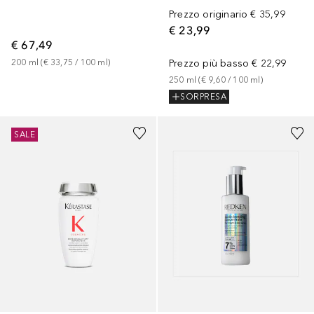
Prezzo originario
€ 35,99
€ 23,99
€ 67,49
Prezzo più basso
€ 22,99
200
ml
 (
€ 33,75
 / 
100
ml
)
250
ml
 (
€ 9,60
 / 
100
ml
)
SORPRESA
SALE