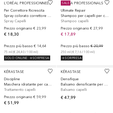
L’ORÉAL PROFESSIONNEL
WELLA PROFESSIONALS
SALE
Per Correttore Ricrescita
Ultimate Repair
Spray colorato correttore ricrescita
Shampoo per capelli per capelli danneggiati
Spray Capelli
Shampoo capelli
Prezzo originario
€ 23,99
Prezzo originario
€ 27,99
€ 18,30
€ 17,89
Prezzo più basso
€ 14,64
Prezzo più basso
€ 20,99
75
ml
 (
€ 24,40
 / 
100
ml
)
250
ml
 (
€ 7,16
 / 
100
ml
)
SOLO ONLINE
SORPRESA
SORPRESA
KÉRASTASE
KÉRASTASE
Discipline
Densifique
Maschera idratante per capelli crespi e indisciplinati
Balsamo densificante per capelli sottili e diradati
Trattamento capelli
Balsamo capelli
Prezzo originario
€ 59,99
€ 47,99
€ 51,99