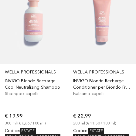
WELLA PROFESSIONALS
WELLA PROFESSIONALS
INVIGO Blonde Recharge
INVIGO Blonde Recharge
Cool Neutralizing Shampoo
Conditioner per Biondo Freddo
Shampoo capelli
Balsamo capelli
€ 19,99
€ 22,99
300
ml
 (
€ 6,66
 / 
100
ml
)
200
ml
 (
€ 11,50
 / 
100
ml
)
Codice
:
Codice
:
ESTATE
ESTATE