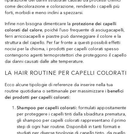
riparazione dei danni strutturali causati da processi chimici
come decolorazione e colorazione, rendendo i capelli più
forti, morbidi e meno inclini a spezzarsi.
Infine non bisogna dimenticare la
protezione dei capelli
colorati dal calore
, poiché l'uso frequente di asciugacapelli,
ferri arricciacapelli e piastre può danneggiare il colore e la
struttura del capello. Per far fronte a questi possibili effetti
nocivi per la chioma, i prodotti per capelli colorati spesso
contengono agenti termoprotettori che proteggono il capello
dai danni causati dalle alte temperature.
LA HAIR ROUTINE PER CAPELLI COLORATI
Ecco alcune tipologie di referenze da inserire nella tua
routine quotidiana o settimanale per massimizzare i
benefici
dei prodotti per capelli colorati
:
Shampoo per capelli colorati:
formulati appositamente
per proteggere i capelli tinti dalla sbiaditura prematura,
gli shampoo per capelli colorati rappresentano il primo
step di ogni hair routine. Disponibili in tanti formati e
studiati per diverse tipologie di capello tinto, da quello