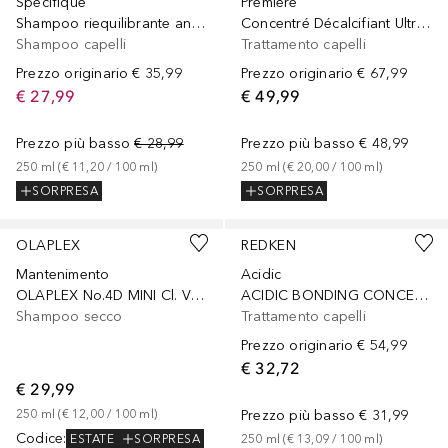
Spécifique
Première
Shampoo riequilibrante anticaduta per capelli più spessi e voluminosi
Concentré Décalcifiant Ultra-Réparateur - Trattamento Pre-Shampoo Decalcificante per Capelli Danneggiati
Shampoo capelli
Trattamento capelli
Prezzo originario
€ 35,99
Prezzo originario
€ 67,99
€ 27,99
€ 49,99
Prezzo più basso
€ 28,99
Prezzo più basso
€ 48,99
250
ml
 (
€ 11,20
 / 
100
ml
)
250
ml
 (
€ 20,00
 / 
100
ml
)
SORPRESA
SORPRESA
OLAPLEX
REDKEN
Mantenimento
Acidic
OLAPLEX No.4D MINI Cl. Vol. Detox Dry Shampoo 50ml
ACIDIC BONDING CONCENTRATE 5-MIN LIQUID MASK
Shampoo secco
Trattamento capelli
Prezzo originario
€ 54,99
€ 32,72
€ 29,99
250
ml
 (
€ 12,00
 / 
100
ml
)
Prezzo più basso
€ 31,99
Codice
:
ESTATE
SORPRESA
250
ml
 (
€ 13,09
 / 
100
ml
)