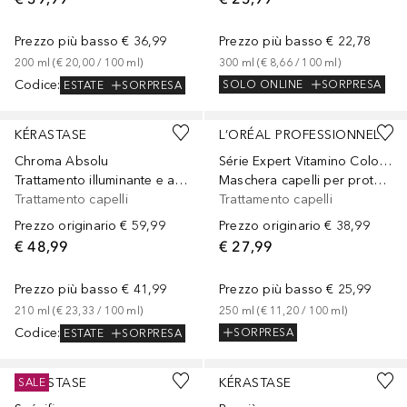
Prezzo più basso
€ 36,99
Prezzo più basso
€ 22,78
200
ml
 (
€ 20,00
 / 
100
ml
)
300
ml
 (
€ 8,66
 / 
100
ml
)
Codice
:
SOLO ONLINE
SORPRESA
ESTATE
SORPRESA
KÉRASTASE
L’ORÉAL PROFESSIONNEL
Chroma Absolu
Série Expert Vitamino Color Spectrum
Trattamento illuminante e anti-porosità per tutti i tipi di capelli colorati
Maschera capelli per protezione colore, brillantezza e idratazione
Trattamento capelli
Trattamento capelli
Prezzo originario
€ 59,99
Prezzo originario
€ 38,99
€ 48,99
€ 27,99
Prezzo più basso
€ 41,99
Prezzo più basso
€ 25,99
210
ml
 (
€ 23,33
 / 
100
ml
)
250
ml
 (
€ 11,20
 / 
100
ml
)
Codice
:
SORPRESA
ESTATE
SORPRESA
KÉRASTASE
KÉRASTASE
SALE