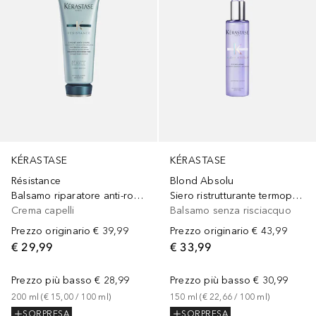
KÉRASTASE
KÉRASTASE
Résistance
Blond Absolu
Balsamo riparatore anti-rottura per capelli deboli e danneggiati
Siero ristrutturante termoprotettore per capelli biondi
Crema capelli
Balsamo senza risciacquo
Prezzo originario
€ 39,99
Prezzo originario
€ 43,99
€ 29,99
€ 33,99
Prezzo più basso
€ 28,99
Prezzo più basso
€ 30,99
200
ml
 (
€ 15,00
 / 
100
ml
)
150
ml
 (
€ 22,66
 / 
100
ml
)
SORPRESA
SORPRESA