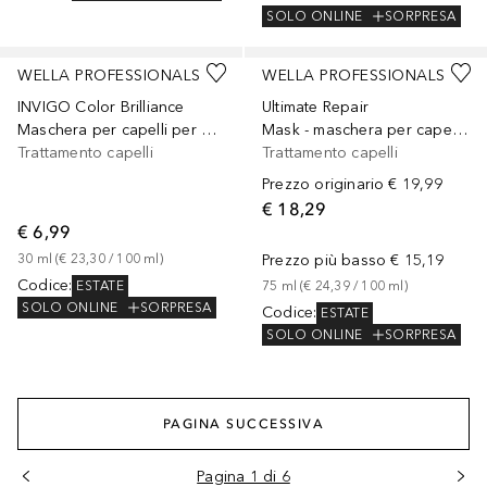
SOLO ONLINE
SORPRESA
Sponsorizzato
Sponsorizzato
WELLA PROFESSIONALS
WELLA PROFESSIONALS
INVIGO Color Brilliance
Ultimate Repair
Maschera per capelli per Capelli Normali-Fini
Mask - maschera per capelli per capelli danneggiati
Trattamento capelli
Trattamento capelli
Prezzo originario
€ 19,99
€ 18,29
€ 6,99
30
ml
 (
€ 23,30
 / 
100
ml
)
Prezzo più basso
€ 15,19
Codice
:
ESTATE
75
ml
 (
€ 24,39
 / 
100
ml
)
SOLO ONLINE
SORPRESA
Codice
:
ESTATE
SOLO ONLINE
SORPRESA
PAGINA SUCCESSIVA
Pagina 1 di 6