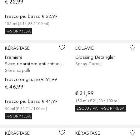
€ 22,99
Prezzo più basso
€ 22,99
155
ml
 (
€ 14,83
 / 
100
ml
)
SORPRESA
KÉRASTASE
LOLAVIE
Première
Glossing Detangler
Siero riparatore anti rottura per capelli danneggiati
Spray Capelli
Siero capelli
Prezzo originario
€ 61,99
€ 46,99
€ 31,99
Prezzo più basso
€ 44,99
150
ml
 (
€ 21,33
 / 
100
ml
)
ESCLUSIVA
SORPRESA
90
ml
 (
€ 52,21
 / 
100
ml
)
SORPRESA
KÉRASTASE
KÉRASTASE