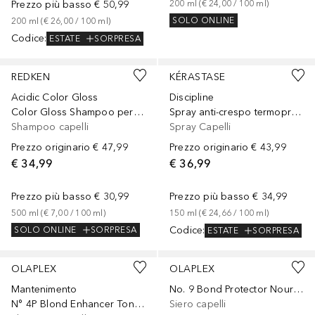
Prezzo più basso
€ 50,99
200
ml
 (
€ 24,00
 / 
100
ml
)
SOLO ONLINE
200
ml
 (
€ 26,00
 / 
100
ml
)
Codice
:
ESTATE
SORPRESA
REDKEN
KÉRASTASE
Acidic Color Gloss
Discipline
Color Gloss Shampoo per capelli colorati
Spray anti-crespo termoprotettore per donare lucentezza e proteggere i capelli dall'umidità
Shampoo capelli
Spray Capelli
Prezzo originario
€ 47,99
Prezzo originario
€ 43,99
€ 34,99
€ 36,99
Prezzo più basso
€ 30,99
Prezzo più basso
€ 34,99
500
ml
 (
€ 7,00
 / 
100
ml
)
150
ml
 (
€ 24,66
 / 
100
ml
)
Codice
:
SOLO ONLINE
SORPRESA
ESTATE
SORPRESA
OLAPLEX
OLAPLEX
Mantenimento
No. 9 Bond Protector Nourishing Hair Serum
N° 4P Blond Enhancer Toning Shampoo
Siero capelli