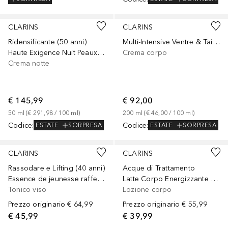
CLARINS
CLARINS
Ridensificante (50 anni)
Multi-Intensive Ventre & Taille
Haute Exigence Nuit Peaux Très Sèches
Crema corpo
Crema notte
€ 145,99
€ 92,00
50
ml
 (
€ 291,98
 / 
100
ml
)
200
ml
 (
€ 46,00
 / 
100
ml
)
Codice
:
Codice
:
ESTATE
SORPRESA
ESTATE
SORPRESA
CLARINS
CLARINS
Rassodare e Lifting (40 anni)
Acque di Trattamento
Essence de jeunesse raffermissante
Latte Corpo Energizzante Eau Dynamisante
Tonico viso
Lozione corpo
Prezzo originario
€ 64,99
Prezzo originario
€ 55,99
€ 45,99
€ 39,99