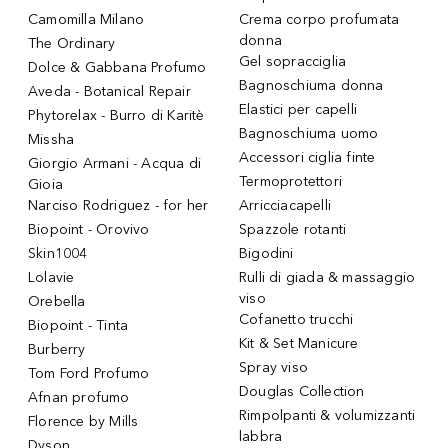
Camomilla Milano
Crema corpo profumata
donna
The Ordinary
Gel sopracciglia
Dolce & Gabbana Profumo
Bagnoschiuma donna
Aveda - Botanical Repair
Elastici per capelli
Phytorelax - Burro di Karitè
Bagnoschiuma uomo
Missha
Accessori ciglia finte
Giorgio Armani - Acqua di
Termoprotettori
Gioia
Narciso Rodriguez - for her
Arricciacapelli
Biopoint - Orovivo
Spazzole rotanti
Skin1004
Bigodini
Lolavie
Rulli di giada & massaggio
viso
Orebella
Cofanetto trucchi
Biopoint - Tinta
Kit & Set Manicure
Burberry
Spray viso
Tom Ford Profumo
Douglas Collection
Afnan profumo
Rimpolpanti & volumizzanti
Florence by Mills
labbra
Dyson