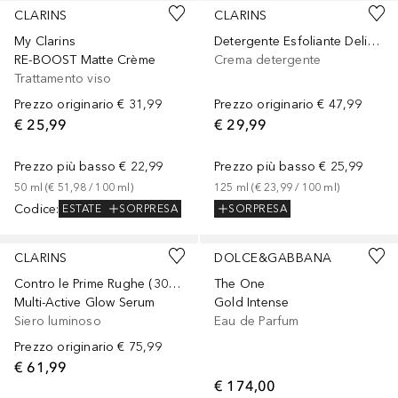
CLARINS
CLARINS
My Clarins
Detergente Esfoliante Delicato
RE-BOOST Matte Crème
Crema detergente
Trattamento viso
Prezzo originario
€ 31,99
Prezzo originario
€ 47,99
€ 25,99
€ 29,99
Prezzo più basso
€ 22,99
Prezzo più basso
€ 25,99
50
ml
 (
€ 51,98
 / 
100
ml
)
125
ml
 (
€ 23,99
 / 
100
ml
)
Codice
:
SORPRESA
ESTATE
SORPRESA
CLARINS
DOLCE&GABBANA
Contro le Prime Rughe (30 anni)
The One
Multi-Active Glow Serum
Gold Intense
Siero luminoso
Eau de Parfum
Prezzo originario
€ 75,99
€ 61,99
€ 174,00