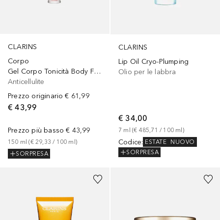
CLARINS
CLARINS
Corpo
Lip Oil Cryo-Plumping
Gel Corpo Tonicità Body Firming Speciale Zone Specifiche
Olio per le labbra
Anticellulite
Prezzo originario
€ 61,99
€ 43,99
€ 34,00
Prezzo più basso
€ 43,99
7
ml
 (
€ 485,71
 / 
100
ml
)
Codice
:
150
ml
 (
€ 29,33
 / 
100
ml
)
ESTATE
NUOVO
SORPRESA
SORPRESA