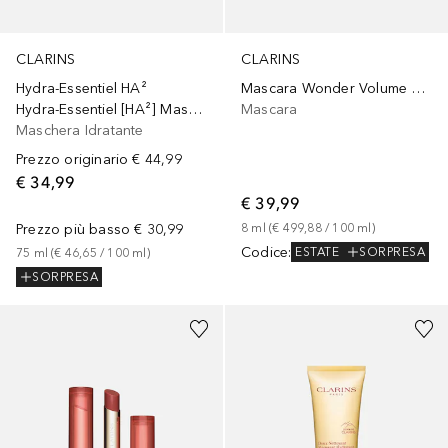
CLARINS
CLARINS
Hydra-Essentiel HA²
Mascara Wonder Volume XXL
Hydra-Essentiel [HA²] Maschera-Crema
Mascara
Maschera Idratante
Prezzo originario
€ 44,99
€ 34,99
€ 39,99
Prezzo più basso
€ 30,99
8
ml
 (
€ 499,88
 / 
100
ml
)
Codice
:
ESTATE
SORPRESA
75
ml
 (
€ 46,65
 / 
100
ml
)
SORPRESA
+
3