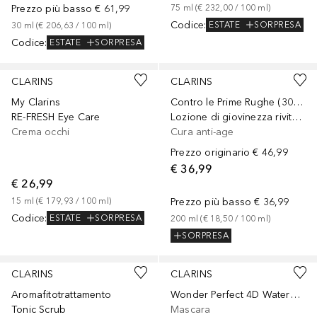
Prezzo più basso
€ 61,99
75
ml
 (
€ 232,00
 / 
100
ml
)
Codice
:
ESTATE
SORPRESA
30
ml
 (
€ 206,63
 / 
100
ml
)
Codice
:
ESTATE
SORPRESA
CLARINS
CLARINS
My Clarins
Contro le Prime Rughe (30 anni)
RE-FRESH Eye Care
Lozione di giovinezza rivitalizzante Multi-Active
Crema occhi
Cura anti-age
Prezzo originario
€ 46,99
€ 36,99
€ 26,99
15
ml
 (
€ 179,93
 / 
100
ml
)
Prezzo più basso
€ 36,99
Codice
:
ESTATE
SORPRESA
200
ml
 (
€ 18,50
 / 
100
ml
)
SORPRESA
CLARINS
CLARINS
Aromafitotrattamento
Wonder Perfect 4D Waterproof
Tonic Scrub
Mascara