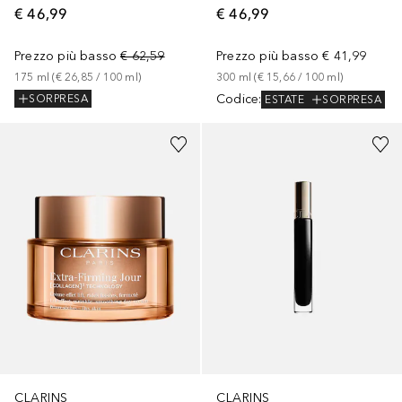
€ 46,99
€ 46,99
Prezzo più basso
€ 62,59
Prezzo più basso
€ 41,99
175
ml
 (
€ 26,85
 / 
100
ml
)
300
ml
 (
€ 15,66
 / 
100
ml
)
Codice
:
SORPRESA
ESTATE
SORPRESA
CLARINS
CLARINS