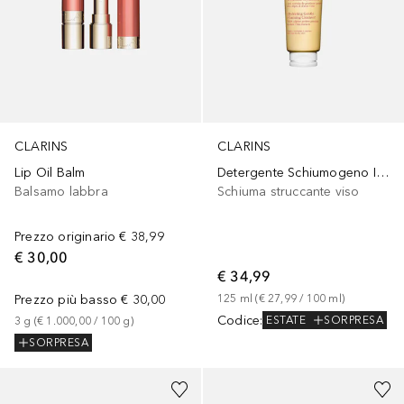
CLARINS
CLARINS
Lip Oil Balm
Detergente Schiumogeno Idratante
Balsamo labbra
Schiuma struccante viso
Prezzo originario
€ 38,99
€ 30,00
€ 34,99
Prezzo più basso
€ 30,00
125
ml
 (
€ 27,99
 / 
100
ml
)
Codice
:
ESTATE
SORPRESA
3
g
 (
€ 1.000,00
 / 
100
g
)
SORPRESA