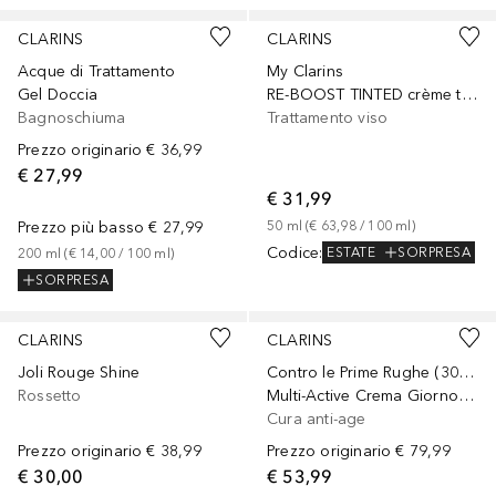
CLARINS
CLARINS
Acque di Trattamento
My Clarins
Gel Doccia
RE-BOOST TINTED crème teintée hydra-énergiesante
Bagnoschiuma
Trattamento viso
Prezzo originario
€ 36,99
€ 27,99
€ 31,99
Prezzo più basso
€ 27,99
50
ml
 (
€ 63,98
 / 
100
ml
)
Codice
:
ESTATE
SORPRESA
200
ml
 (
€ 14,00
 / 
100
ml
)
SORPRESA
+
4
CLARINS
CLARINS
Joli Rouge Shine
Contro le Prime Rughe (30 anni)
Rossetto
Multi-Active Crema Giorno SPF15
Cura anti-age
Prezzo originario
€ 38,99
Prezzo originario
€ 79,99
€ 30,00
€ 53,99