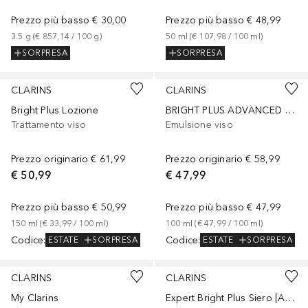
Prezzo più basso
€ 30,00
Prezzo più basso
€ 48,99
3.5
g
 (
€ 857,14
 / 
100
g
)
50
ml
 (
€ 107,98
 / 
100
ml
)
SORPRESA
SORPRESA
CLARINS
CLARINS
Bright Plus Lozione
BRIGHT PLUS ADVANCED Emulsion Éclat Hydratante
Trattamento viso
Emulsione viso
Prezzo originario
€ 61,99
Prezzo originario
€ 58,99
€ 50,99
€ 47,99
Prezzo più basso
€ 50,99
Prezzo più basso
€ 47,99
150
ml
 (
€ 33,99
 / 
100
ml
)
100
ml
 (
€ 47,99
 / 
100
ml
)
Codice
:
Codice
:
ESTATE
SORPRESA
ESTATE
SORPRESA
CLARINS
CLARINS
My Clarins
Expert Bright Plus Siero [Advanced]