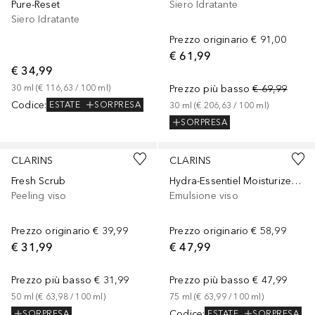
Pure-Reset
Siero Idratante
Siero Idratante
Prezzo originario
€ 91,00
€ 61,99
€ 34,99
30
ml
 (
€ 116,63
 / 
100
ml
)
Prezzo più basso
€ 69,99
Codice
:
ESTATE
SORPRESA
30
ml
 (
€ 206,63
 / 
100
ml
)
SORPRESA
CLARINS
CLARINS
Fresh Scrub
Hydra-Essentiel Moisturizes & Quenches Emulsion
Peeling viso
Emulsione viso
Prezzo originario
€ 39,99
Prezzo originario
€ 58,99
€ 31,99
€ 47,99
Prezzo più basso
€ 31,99
Prezzo più basso
€ 47,99
50
ml
 (
€ 63,98
 / 
100
ml
)
75
ml
 (
€ 63,99
 / 
100
ml
)
Codice
:
SORPRESA
ESTATE
SORPRESA