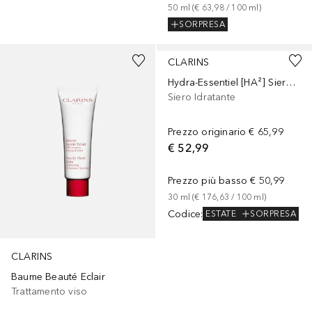
50
ml
 (
€ 63,98
 / 
100
ml
)
SORPRESA
CLARINS
Hydra-Essentiel [HA²] Siero Bifase Idratante
Siero Idratante
Prezzo originario
€ 65,99
€ 52,99
Prezzo più basso
€ 50,99
30
ml
 (
€ 176,63
 / 
100
ml
)
Codice
:
ESTATE
SORPRESA
CLARINS
Baume Beauté Eclair
Trattamento viso