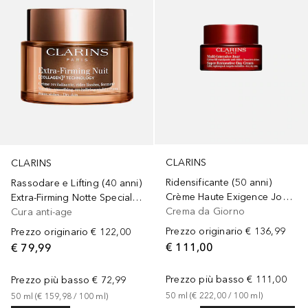
CLARINS
CLARINS
Ridensificante (50 anni)
Rassodare e Lifting (40 anni)
Crème Haute Exigence Jour Multi Intensive - Peaux Très Sèches
Extra-Firming Notte Speciale Pelle Secca
Crema da Giorno
Cura anti-age
Prezzo originario
€ 136,99
Prezzo originario
€ 122,00
€ 111,00
€ 79,99
Prezzo più basso
€ 111,00
Prezzo più basso
€ 72,99
50
ml
 (
€ 222,00
 / 
100
ml
)
50
ml
 (
€ 159,98
 / 
100
ml
)