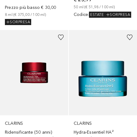
Prezzo più basso
€ 30,00
50
ml
 (
€ 51,98
 / 
100
ml
)
Codice
:
ESTATE
SORPRESA
8
ml
 (
€ 375,00
 / 
100
ml
)
SORPRESA
CLARINS
CLARINS
Ridensificante (50 anni)
Hydra-Essentiel HA²