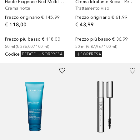
Haute Exigence Nuit Multi-Intensive Toutes Peaux
Crema Idratante Ricca - Per pelle molto secca
Crema notte
Trattamento viso
Prezzo originario
€ 145,99
Prezzo originario
€ 61,99
€ 118,00
€ 43,99
Prezzo più basso
€ 118,00
Prezzo più basso
€ 36,99
50
ml
 (
€ 236,00
 / 
100
ml
)
50
ml
 (
€ 87,98
 / 
100
ml
)
Codice
:
ESTATE
SORPRESA
SORPRESA