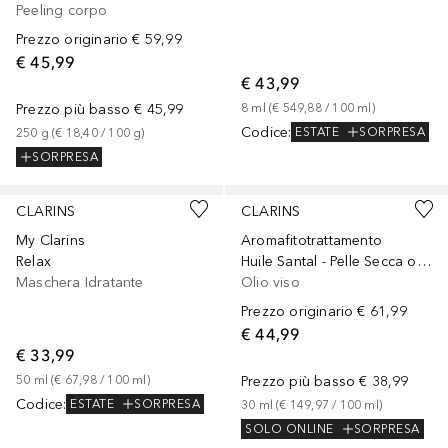
Peeling corpo
Prezzo originario
€ 59,99
€ 45,99
€ 43,99
Prezzo più basso
€ 45,99
8
ml
 (
€ 549,88
 / 
100
ml
)
Codice
:
ESTATE
SORPRESA
250
g
 (
€ 18,40
 / 
100
g
)
SORPRESA
CLARINS
CLARINS
My Clarins
Aromafitotrattamento
Relax
Huile Santal - Pelle Secca o Arrossata
Maschera Idratante
Olio viso
Prezzo originario
€ 61,99
€ 44,99
€ 33,99
50
ml
 (
€ 67,98
 / 
100
ml
)
Prezzo più basso
€ 38,99
Codice
:
ESTATE
SORPRESA
30
ml
 (
€ 149,97
 / 
100
ml
)
SOLO ONLINE
SORPRESA