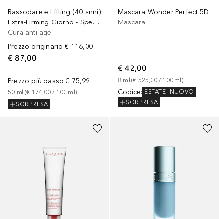
Rassodare e Lifting (40 anni)
Mascara Wonder Perfect 5D
Extra-Firming Giorno - Speciale pelle secca
Mascara
Cura anti-age
Prezzo originario
€ 116,00
€ 87,00
€ 42,00
Prezzo più basso
€ 75,99
8
ml
 (
€ 525,00
 / 
100
ml
)
Codice
:
ESTATE
NUOVO
50
ml
 (
€ 174,00
 / 
100
ml
)
SORPRESA
SORPRESA