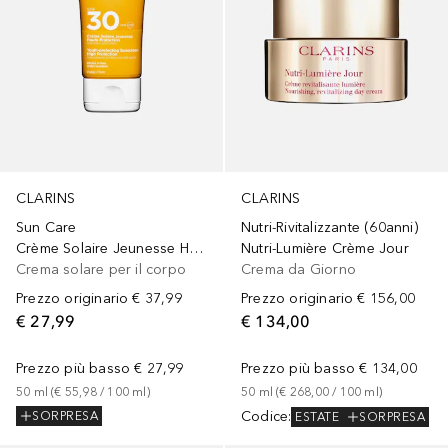
CLARINS
CLARINS
Sun Care
Nutri-Rivitalizzante (60anni)
Crème Solaire Jeunesse Haute Protection SPF 30
Nutri-Lumière Crème Jour
Crema solare per il corpo
Crema da Giorno
Prezzo originario
€ 37,99
Prezzo originario
€ 156,00
€ 27,99
€ 134,00
Prezzo più basso
€ 27,99
Prezzo più basso
€ 134,00
50
ml
 (
€ 55,98
 / 
100
ml
)
50
ml
 (
€ 268,00
 / 
100
ml
)
Codice
:
SORPRESA
ESTATE
SORPRESA