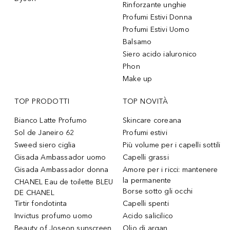
Rinforzante unghie
Profumi Estivi Donna
Profumi Estivi Uomo
Balsamo
Siero acido ialuronico
Phon
Make up
TOP PRODOTTI
TOP NOVITÀ
Bianco Latte Profumo
Skincare coreana
Sol de Janeiro 62
Profumi estivi
Sweed siero ciglia
Più volume per i capelli sottili
Gisada Ambassador uomo
Capelli grassi
Gisada Ambassador donna
Amore per i ricci: mantenere
la permanente
CHANEL Eau de toilette BLEU
Borse sotto gli occhi
DE CHANEL
Tirtir fondotinta
Capelli spenti
Invictus profumo uomo
Acido salicilico
Beauty of Joseon sunscreen
Olio di argan