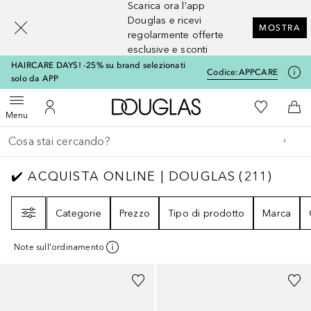
Scarica ora l'app
[navigation.slideout.screenreader]
Douglas e ricevi
MOSTRA
regolarmente offerte
esclusive e sconti
HAIRCARE DAYS! -25% su brand selezionati
Codice:
APPCARE
solo da APP
A Douglas Home
Alla Mia Li
Apri menu
Al Mio Account
Al 
Menu
Torna indietro
Esegui ricerca
✔️ ACQUISTA ONLINE | DOUGLAS
211
RISUL
✔️ ACQUISTA ONLINE | DOUGLAS
(
211
)
Filtri
Categorie
Prezzo
Tipo di prodotto
Marca
Note sull'ordinamento