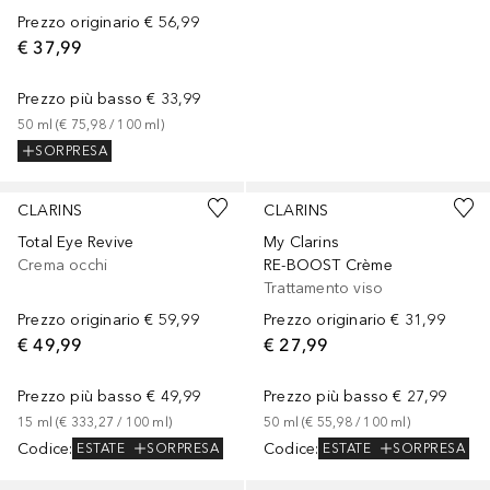
Prezzo originario
€ 56,99
€ 37,99
Prezzo più basso
€ 33,99
50
ml
 (
€ 75,98
 / 
100
ml
)
SORPRESA
CLARINS
CLARINS
Total Eye Revive
My Clarins
Crema occhi
RE-BOOST Crème
Trattamento viso
Prezzo originario
€ 59,99
Prezzo originario
€ 31,99
€ 49,99
€ 27,99
Prezzo più basso
€ 49,99
Prezzo più basso
€ 27,99
15
ml
 (
€ 333,27
 / 
100
ml
)
50
ml
 (
€ 55,98
 / 
100
ml
)
Codice
:
Codice
:
ESTATE
SORPRESA
ESTATE
SORPRESA